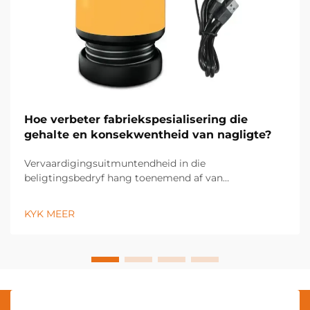
Hoe verbeter fabriekspesialisering die
gehalte en konsekwentheid van nagligte?
Vervaardigingsuitmuntendheid in die
beligtingsbedryf hang toenemend af van
fabriekspesialiseringsstrategieë wat noukeurige
gehaltekontrole en konsekwente produkresultate
KYK MEER
moontlik maak. Moderne beligtingsvervaardigers
maak gebruik van gevorderde
fabriekspesialiseringstegnologieë...