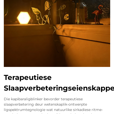
Terapeutiese
Slaapverbeteringseienskapp
Die kapibaraligblinker bevorder terapeutiese
slaapverbetering deur wetenskaplik-ontwerpte
ligspektrumtegnologie wat natuurlike sirkadiese ritme-