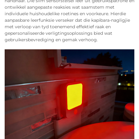
handhaaf. Die slim sensorstelsel leer uit gebruikspatrone en
ontwikkel aangepaste reaksies wat saamstem met
individuele huishoudelike roetines en voorkeure. Hierdie
aanpasbare leerfunksie verseker dat die kapibara-nagligjie
met verloop van tyd toenemend effektief raak en
gepersonaliseerde verligtingsoplossings bied wat
gebruikersbevrediging en gemak verhoog.