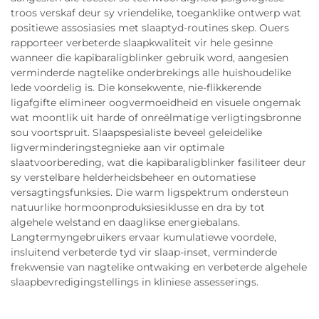
troos verskaf deur sy vriendelike, toeganklike ontwerp wat
positiewe assosiasies met slaaptyd-routines skep. Ouers
rapporteer verbeterde slaapkwaliteit vir hele gesinne
wanneer die kapibaraligblinker gebruik word, aangesien
verminderde nagtelike onderbrekings alle huishoudelike
lede voordelig is. Die konsekwente, nie-flikkerende
ligafgifte elimineer oogvermoeidheid en visuele ongemak
wat moontlik uit harde of onreëlmatige verligtingsbronne
sou voortspruit. Slaapspesialiste beveel geleidelike
ligverminderingstegnieke aan vir optimale
slaatvoorbereding, wat die kapibaraligblinker fasiliteer deur
sy verstelbare helderheidsbeheer en outomatiese
versagtingsfunksies. Die warm ligspektrum ondersteun
natuurlike hormoonproduksiesiklusse en dra by tot
algehele welstand en daaglikse energiebalans.
Langtermyngebruikers ervaar kumulatiewe voordele,
insluitend verbeterde tyd vir slaap-inset, verminderde
frekwensie van nagtelike ontwaking en verbeterde algehele
slaapbevredigingstellings in kliniese assesserings.