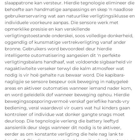
slaappatrone kan versteur. Hierdie tegnologie elimineer die
behoefte aan handmatige aanpassings en skep 'n naadlose
gebruikerservaring wat aan natuurlike verligtingsiklusse en
individuele voorkeure aanpas. Die sensore werk met
opmerklike presisie en kan verskillende
verligtingstoestande onderskei, soos volledige donkerheid,
oggendlig of kunsmatige vertrekverligting vanaf ander
bronne. Gebruikers word bevoordeel deur hierdie
intelligente outomatisering aangesien dit 'n perfekte
verligtingsbalans handhaaf, wat voldoende sigbaarheid vir
nagaktiwiteite verseker terwyl die kalm atmosfeer wat
nodig is vir hoë gehalte rus bewaar word. Die kapibara-
nagligjie se sensore bespeur ook beweging in nabygeleë
areas en aktiveer outomaties wanneer iemand nader kom,
en word geleidelik dof wanneer beweging ophou. Hierdie
bewegingsopsporingvermoë verskaf gerieflike hands-vry
bediening, veral waardevol vir ouers wat hul kinders gaan
kontroleer of individue wat donker gangte snags moet
deurloop. Die tegnologie verleng die battery leeftyd
aansienlik deur slegs wanneer dit nodig is te aktiveer,
eerder as om konstante verligting die hele nag lank te