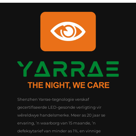
Shenzhen Yarrae-tegnologie verskaf
gecertifiseerde LED-gesonde verligting vir
wêreldwye handelsmerke. Meer as 20 jaar se
ervaring, ’n waarborg van 15 maande, ’n
defeksytarief van minder as 1%, en vinnige