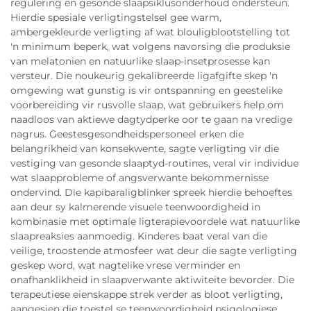
regulering en gesonde slaapsiklusonderhoud ondersteun.
Hierdie spesiale verligtingstelsel gee warm,
ambergekleurde verligting af wat blouligblootstelling tot
'n minimum beperk, wat volgens navorsing die produksie
van melatonien en natuurlike slaap-insetprosesse kan
versteur. Die noukeurig gekalibreerde ligafgifte skep 'n
omgewing wat gunstig is vir ontspanning en geestelike
voorbereiding vir rusvolle slaap, wat gebruikers help om
naadloos van aktiewe dagtydperke oor te gaan na vredige
nagrus. Geestesgesondheidspersoneel erken die
belangrikheid van konsekwente, sagte verligting vir die
vestiging van gesonde slaaptyd-routines, veral vir individue
wat slaapprobleme of angsverwante bekommernisse
ondervind. Die kapibaraligblinker spreek hierdie behoeftes
aan deur sy kalmerende visuele teenwoordigheid in
kombinasie met optimale ligterapievoordele wat natuurlike
slaapreaksies aanmoedig. Kinderes baat veral van die
veilige, troostende atmosfeer wat deur die sagte verligting
geskep word, wat nagtelike vrese verminder en
onafhanklikheid in slaapverwante aktiwiteite bevorder. Die
terapeutiese eienskappe strek verder as bloot verligting,
aangesien die toestel se teenwoordigheid psigologiese