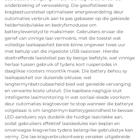
onderbreking of verswakking. Die gesofistikeerde
kragbestuurstelsel optimaliseer energieverdeling deur
outomaties verbruik aan te pas gebaseer op die gekiesde
helderheidsvlakke en bedryfsmodusse om
batterylewenstyd te maksimeer. Gebruikers ervaar die
gerief van vinnige laai-vermoëns, met die toestel wat
volledige laaikapasiteit bereik binne ongeveer twee uur
met behulp van die ingeslote USB-laaisnoer. Hierdie
doeltreffende laaistelsel pas by besige leefstyle, wat vinnige
herlaai tussen gebruik of tydens kort rusperiodes in
daaglikse roosters moontlik maak. Die battery behou sy
laaikapasiteit oor duisende siklusse, wat
langtermynbetroubaarheid bied wat gereelde vervanging
en verwante koste uitsluit. Die kapibara-nagligjie sluit
intelligente laaimonitoring in wat oorlaai-skade voorkom
deur outomaties kragtoevoer te stop wanneer die batterye
volgelaaai is om langtermyn-batterygesondheid te bewaar.
LED-aanduiers wys duidelik die huidige laaivlakke aan,
sodat gebruikers effektief laaiskedules kan beplan en
onverwagse kragverlies tydens belangrike gebruikstye kan
vermy. Die lae-kragverbruikontwerp verseker uitgebreide