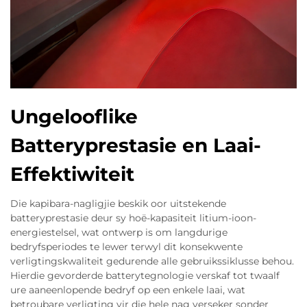
Ungelooflike
Batteryprestasie en Laai-
Effektiwiteit
Die kapibara-nagligjie beskik oor uitstekende
batteryprestasie deur sy hoë-kapasiteit litium-ioon-
energiestelsel, wat ontwerp is om langdurige
bedryfsperiodes te lewer terwyl dit konsekwente
verligtingskwaliteit gedurende alle gebruikssiklusse behou.
Hierdie gevorderde batterytegnologie verskaf tot twaalf
ure aaneenlopende bedryf op een enkele laai, wat
betroubare verligting vir die hele nag verseker sonder