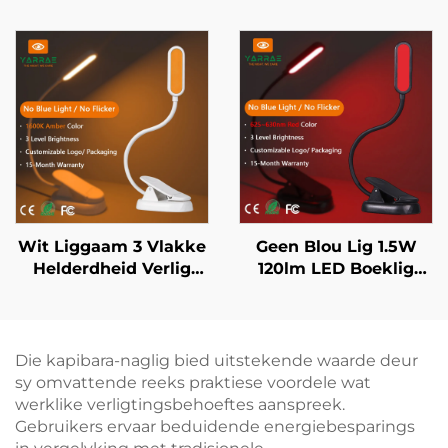
Geen Blou Lig Swart
Gebruik 3 Helderheid
Liggaam LED Boeklig
Instellings Swart
Liggaam Vinnige 1-Uur
USB Herlaai
Wit Liggaam 3 Vlakke
Geen Blou Lig 1.5W
Helderdheid Verlig
120lm LED Boeklig
Boek Slaapkamer
625~630 nm 660/670
Bedkantlam 1600K
nm Rooikleur 3 Vlakke
Amberkleur LED
Heldertste Leeslig
Boekleeslig
Swart Liggaam
Die kapibara-naglig bied uitstekende waarde deur
sy omvattende reeks praktiese voordele wat
werklike verligtingsbehoeftes aanspreek.
Gebruikers ervaar beduidende energiebesparings