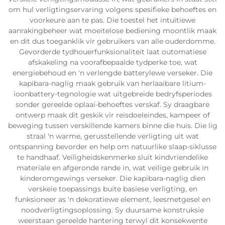
om hul verligtingservaring volgens spesifieke behoeftes en
voorkeure aan te pas. Die toestel het intuïtiewe
aanrakingbeheer wat moeitelose bediening moontlik maak
en dit dus toeganklik vir gebruikers van alle ouderdomme.
Gevorderde tydhouerfunksionaliteit laat outomatiese
afskakeling na voorafbepaalde tydperke toe, wat
energiebehoud en 'n verlengde batterylewe verseker. Die
kapibara-naglig maak gebruik van herlaaibare litium-
ioonbattery-tegnologie wat uitgebreide bedryfsperiodes
sonder gereelde oplaai-behoeftes verskaf. Sy draagbare
ontwerp maak dit geskik vir reisdoeleindes, kampeer of
beweging tussen verskillende kamers binne die huis. Die lig
straal 'n warme, gerusstellende verligting uit wat
ontspanning bevorder en help om natuurlike slaap-siklusse
te handhaaf. Veiligheidskenmerke sluit kindvriendelike
materiale en afgeronde rande in, wat veilige gebruik in
kinderomgewings verseker. Die kapibara-naglig dien
verskeie toepassings buite basiese verligting, en
funksioneer as 'n dekoratiewe element, leesmetgesel en
noodverligtingsoplossing. Sy duursame konstruksie
weerstaan gereelde hantering terwyl dit konsekwente