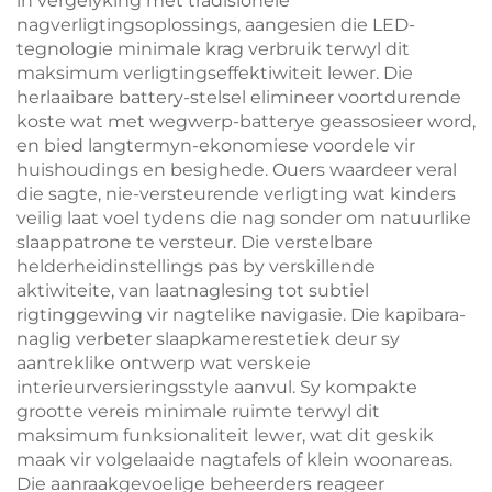
in vergelyking met tradisionele
nagverligtingsoplossings, aangesien die LED-
tegnologie minimale krag verbruik terwyl dit
maksimum verligtingseffektiwiteit lewer. Die
herlaaibare battery-stelsel elimineer voortdurende
koste wat met wegwerp-batterye geassosieer word,
en bied langtermyn-ekonomiese voordele vir
huishoudings en besighede. Ouers waardeer veral
die sagte, nie-versteurende verligting wat kinders
veilig laat voel tydens die nag sonder om natuurlike
slaappatrone te versteur. Die verstelbare
helderheidinstellings pas by verskillende
aktiwiteite, van laatnaglesing tot subtiel
rigtinggewing vir nagtelike navigasie. Die kapibara-
naglig verbeter slaapkamerestetiek deur sy
aantreklike ontwerp wat verskeie
interieurversieringsstyle aanvul. Sy kompakte
grootte vereis minimale ruimte terwyl dit
maksimum funksionaliteit lewer, wat dit geskik
maak vir volgelaaide nagtafels of klein woonareas.
Die aanraakgevoelige beheerders reageer