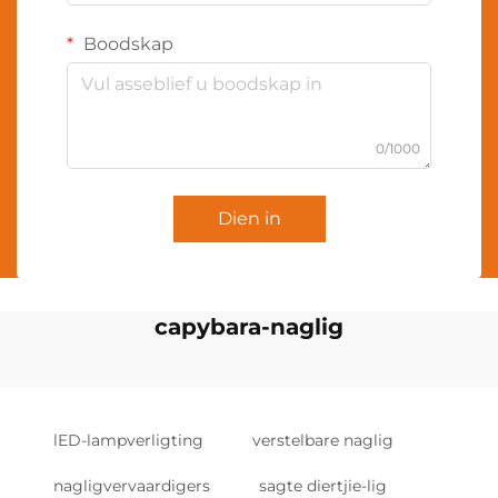
Boodskap
0/1000
Dien in
capybara-naglig
lED-lampverligting
verstelbare naglig
nagligvervaardigers
sagte diertjie-lig