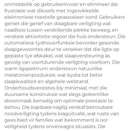
onmiddellik op gebruikerinvoer en elimineer die
frustrasie wat dikwels met ingewikkelde
elektroniese toestelle geassosieer word. Gebruikers
geniet die gerief van draagbare verligting wat
naadloos tussen verskillende plekke beweeg, en
verskeie aktiwiteite regoor die huis ondersteun. Die
outomatiese tydhouerfunksie bevorder gesonde
slaapgewoontes deur te verseker dat die ligte op
gepaste tye afskakel, wat slaapversteuring as
gevolg van voortdurende verligting voorkom. Die
warm ligspektrum ondersteun natuurlike
melatonienproduksie, wat bydra tot beter
slaapkwaliteit en algehele welstand.
Onderhoudsvereistes bly minimaal, met die
duursame konstruksie wat slegs geleentlike
skoonmaak benodig om optimale prestasie te
behou. Die kapibara-naglig verskaf betroubare
noodverligting tydens kraguitvalle, wat ruste van
gees bied vir families wat bekommerd is oor
veiligheid tydens onverwagte situasies. Die