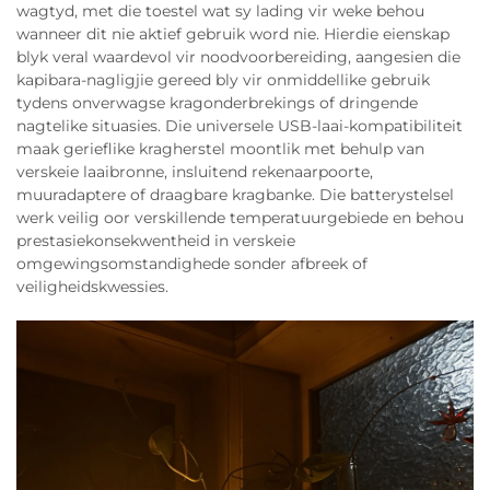
wagtyd, met die toestel wat sy lading vir weke behou
wanneer dit nie aktief gebruik word nie. Hierdie eienskap
blyk veral waardevol vir noodvoorbereiding, aangesien die
kapibara-nagligjie gereed bly vir onmiddellike gebruik
tydens onverwagse kragonderbrekings of dringende
nagtelike situasies. Die universele USB-laai-kompatibiliteit
maak gerieflike kragherstel moontlik met behulp van
verskeie laaibronne, insluitend rekenaarpoorte,
muuradaptere of draagbare kragbanke. Die batterystelsel
werk veilig oor verskillende temperatuurgebiede en behou
prestasiekonsekwentheid in verskeie
omgewingsomstandighede sonder afbreek of
veiligheidskwessies.