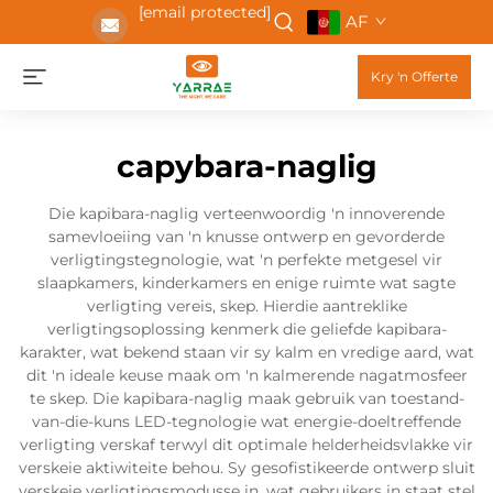
[email protected]
AF
Kry 'n Offerte
capybara-naglig
Die kapibara-naglig verteenwoordig 'n innoverende
samevloeiing van 'n knusse ontwerp en gevorderde
verligtingstegnologie, wat 'n perfekte metgesel vir
slaapkamers, kinderkamers en enige ruimte wat sagte
verligting vereis, skep. Hierdie aantreklike
verligtingsoplossing kenmerk die geliefde kapibara-
karakter, wat bekend staan vir sy kalm en vredige aard, wat
dit 'n ideale keuse maak om 'n kalmerende nagatmosfeer
te skep. Die kapibara-naglig maak gebruik van toestand-
van-die-kuns LED-tegnologie wat energie-doeltreffende
verligting verskaf terwyl dit optimale helderheidsvlakke vir
verskeie aktiwiteite behou. Sy gesofistikeerde ontwerp sluit
verskeie verligtingsmodusse in, wat gebruikers in staat stel