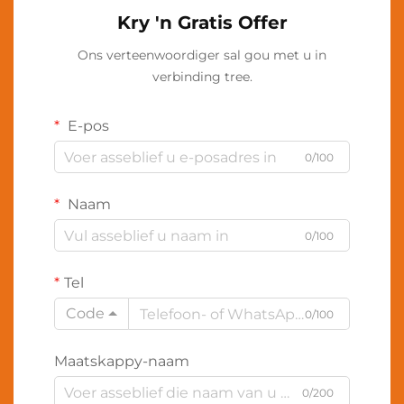
Kry 'n Gratis Offer
Ons verteenwoordiger sal gou met u in
verbinding tree.
E-pos
0/100
Naam
0/100
Tel
Code
0/100
Maatskappy-naam
0/200