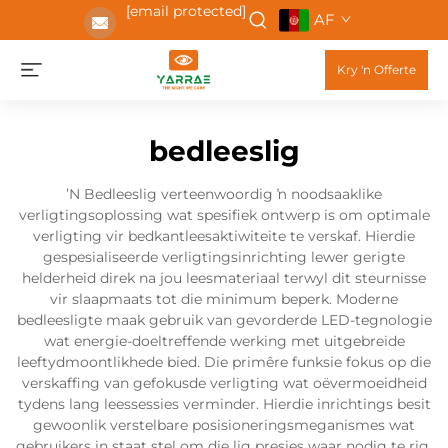
[email protected]
AF
Kry 'n Offerte
bedleeslig
ʼN Bedleeslig verteenwoordig ŉ noodsaaklike
verligtingsoplossing wat spesifiek ontwerp is om optimale
verligting vir bedkantleesaktiwiteite te verskaf. Hierdie
gespesialiseerde verligtingsinrichting lewer gerigte
helderheid direk na jou leesmateriaal terwyl dit steurnisse
vir slaapmaats tot die minimum beperk. Moderne
bedleesligte maak gebruik van gevorderde LED-tegnologie
wat energie-doeltreffende werking met uitgebreide
leeftydmoontlikhede bied. Die primêre funksie fokus op die
verskaffing van gefokusde verligting wat oëvermoeidheid
tydens lang leessessies verminder. Hierdie inrichtings besit
gewoonlik verstelbare posisioneringsmeganismes wat
gebruikers in staat stel om die lig presies waar nodig te rig.