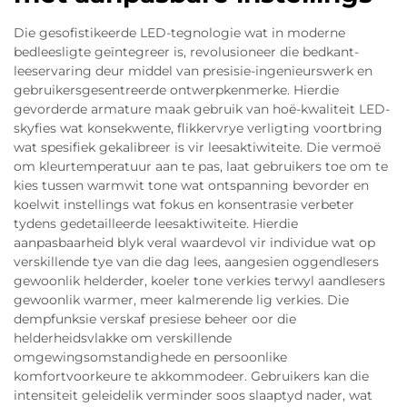
Die gesofistikeerde LED-tegnologie wat in moderne
bedleesligte geïntegreer is, revolusioneer die bedkant-
leeservaring deur middel van presisie-ingenieurswerk en
gebruikersgesentreerde ontwerpkenmerke. Hierdie
gevorderde armature maak gebruik van hoë-kwaliteit LED-
skyfies wat konsekwente, flikkervrye verligting voortbring
wat spesifiek gekalibreer is vir leesaktiwiteite. Die vermoë
om kleurtemperatuur aan te pas, laat gebruikers toe om te
kies tussen warmwit tone wat ontspanning bevorder en
koelwit instellings wat fokus en konsentrasie verbeter
tydens gedetailleerde leesaktiwiteite. Hierdie
aanpasbaarheid blyk veral waardevol vir individue wat op
verskillende tye van die dag lees, aangesien oggendlesers
gewoonlik helderder, koeler tone verkies terwyl aandlesers
gewoonlik warmer, meer kalmerende lig verkies. Die
dempfunksie verskaf presiese beheer oor die
helderheidsvlakke om verskillende
omgewingsomstandighede en persoonlike
komfortvoorkeure te akkommodeer. Gebruikers kan die
intensiteit geleidelik verminder soos slaaptyd nader, wat