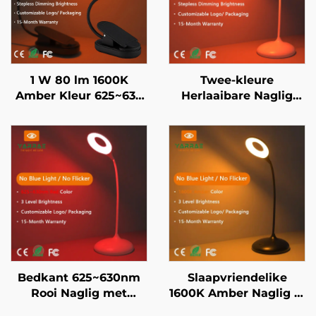
1 W 80 lm 1600K
Twee-kleure
Amber Kleur 625~630
Herlaaibare Naglig
nm Rooi Kleur Nul
1600K Amber en
Blou Lig Swart
625~630nm Rooi
Liggaam LED Boeklig
Traplose Verdowwer
met Geheue 18U
Batteryleeftyd Type-C
Bedkant 625~630nm
Slaapvriendelike
Rooi Naglig met
1600K Amber Naglig in
Traplose Verdowing en
Swart 3 Verstelbare