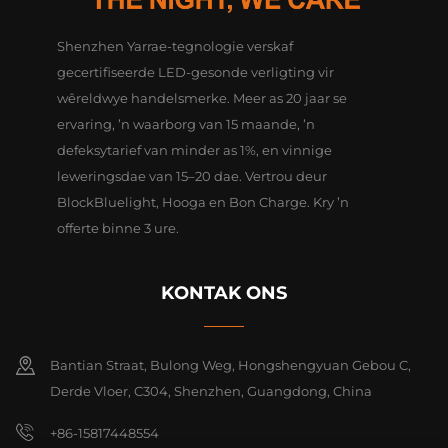
Shenzhen Yarrae-tegnologie verskaf
gecertifiseerde LED-gesonde verligting vir
wêreldwye handelsmerke. Meer as 20 jaar se
ervaring, ’n waarborg van 15 maande, ’n
defeksytarief van minder as 1%, en vinnige
leweringsdae van 15–20 dae. Vertrou deur
BlockBluelight, Hooga en Bon Charge. Kry ’n
offerte binne 3 ure.
KONTAK ONS
Bantian Straat, Bulong Weg, Hongshengyuan Gebou C,
Derde Vloer, C304, Shenzhen, Guangdong, China
+86-15817448554