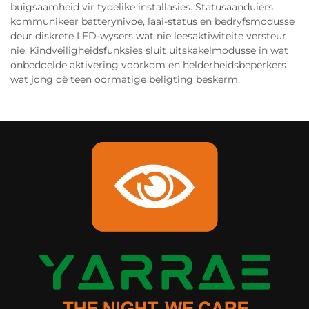
buigsaamheid vir tydelike installasies. Statusaanduiers
kommunikeer batterynivoe, laai-status en bedryfsmodusse
deur diskrete LED-wysers wat nie leesaktiwiteite versteur
nie. Kindveiligheidsfunksies sluit uitskakelmodusse in wat
onbedoelde aktivering voorkom en helderheidsbeperkers
wat jong oë teen oormatige beligting beskerm.