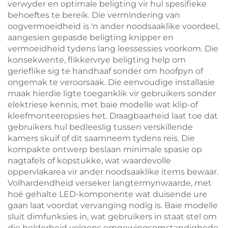
verwyder en optimale beligting vir hul spesifieke
behoeftes te bereik. Die vermindering van
oogvermoeidheid is 'n ander noodsaaklike voordeel,
aangesien gepasde beligting knipper en
vermoeidheid tydens lang leessessies voorkom. Die
konsekwente, flikkervrye beligting help om
gerieflike sig te handhaaf sonder om hoofpyn of
ongemak te veroorsaak. Die eenvoudige installasie
maak hierdie ligte toeganklik vir gebruikers sonder
elektriese kennis, met baie modelle wat klip-of
kleefmonteeropsies het. Draagbaarheid laat toe dat
gebruikers hul bedleeslig tussen verskillende
kamers skuif of dit saamneem tydens reis. Die
kompakte ontwerp beslaan minimale spasie op
nagtafels of kopstukke, wat waardevolle
oppervlakarea vir ander noodsaaklike items bewaar.
Volhardendheid verseker langtermynwaarde, met
hoë gehalte LED-komponente wat duisende ure
gaan laat voordat vervanging nodig is. Baie modelle
sluit dimfunksies in, wat gebruikers in staat stel om
die helderheid volgens omgewingsomstandighede