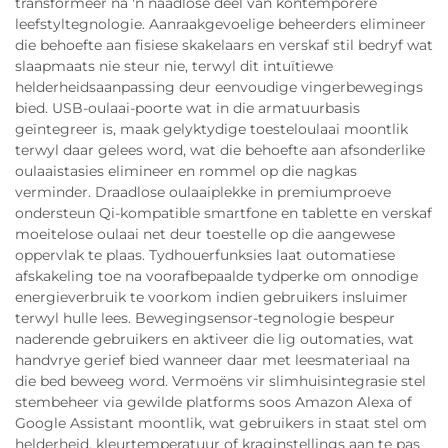
transformeer na 'n naadlose deel van kontemporêre
leefstyltegnologie. Aanraakgevoelige beheerders elimineer
die behoefte aan fisiese skakelaars en verskaf stil bedryf wat
slaapmaats nie steur nie, terwyl dit intuïtiewe
helderheidsaanpassing deur eenvoudige vingerbewegings
bied. USB-oulaai-poorte wat in die armatuurbasis
geïntegreer is, maak gelyktydige toesteloulaai moontlik
terwyl daar gelees word, wat die behoefte aan afsonderlike
oulaaistasies elimineer en rommel op die nagkas
verminder. Draadlose oulaaiplekke in premiumproeve
ondersteun Qi-kompatible smartfone en tablette en verskaf
moeitelose oulaai net deur toestelle op die aangewese
oppervlak te plaas. Tydhouerfunksies laat outomatiese
afskakeling toe na voorafbepaalde tydperke om onnodige
energieverbruik te voorkom indien gebruikers insluimer
terwyl hulle lees. Bewegingsensor-tegnologie bespeur
naderende gebruikers en aktiveer die lig outomaties, wat
handvrye gerief bied wanneer daar met leesmateriaal na
die bed beweeg word. Vermoëns vir slimhuisintegrasie stel
stembeheer via gewilde platforms soos Amazon Alexa of
Google Assistant moontlik, wat gebruikers in staat stel om
helderheid, kleurtemperatuur of kraginstellings aan te pas