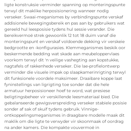
ligte konstruksie verminder spanning op monteringspunte
terwyl dit maklike herposisionering wanneer nodig
verseker. Swaai-meganismes by verbindingspunte verskaf
addisionele bewegingsbereik en pas aan by gebruikers wat
gereeld hul leesposisie tydens hul sessie verander. Die
bereikvermoë strek gewoonlik 12 tot 18 duim vanaf die
monteringspunt en verskaf voldoende dekking vir verskeie
bedgrootte en -konfigurasies. Klemmeganismes beskik oor
beskermende bedding wat skade aan meubeloppervlaes
voorkom terwyl dit 'n veilige vashegting aan kopstukke,
nagtafels of rakkenhede verseker. Die lae-profielontwerp
verminder die visuele impak op slaapkamerinrigting terwyl
dit funksionele voordele maksimeer. Draaibare koppe laat
fyninstellings van ligrigting toe sonder dat die hele
armatuur herposisioneer hoef te word, wat presiese
beligtingsbeheer vir verskillende leesmateriaal bied. Die
gebalanseerde gewigsverspreiding verseker stabiele posisie
sonder af sak of skuif tydens gebruik. Vinnige-
ontkoppelingsmeganismes in draagbare modelle maak dit
maklik om die ligte te verwyder vir skoonmaak of oordrag
na ander kamers. Die kompakte vouvermoë in