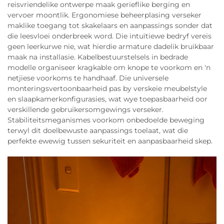
reisvriendelike ontwerpe maak gerieflike berging en
vervoer moontlik. Ergonomiese beheerplasing verseker
maklike toegang tot skakelaars en aanpassings sonder dat
die leesvloei onderbreek word. Die intuïtiewe bedryf vereis
geen leerkurwe nie, wat hierdie armature dadelik bruikbaar
maak na installasie. Kabelbestuurstelsels in bedrade
modelle organiseer kragkable om knope te voorkom en 'n
netjiese voorkoms te handhaaf. Die universele
monteringsvertoonbaarheid pas by verskeie meubelstyle
en slaapkamerkonfigurasies, wat wye toepasbaarheid oor
verskillende gebruikersomgewings verseker.
Stabiliteitsmeganismes voorkom onbedoelde beweging
terwyl dit doelbewuste aanpassings toelaat, wat die
perfekte ewewig tussen sekuriteit en aanpasbaarheid skep.