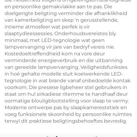
en persoonlike gemakvlakke aan te pas. Die
doelgerigte beligting verminder die afhanklikheid
van kamerbeligting en skep 'n gerusstellende,
intieme atmosfeer wat perfek is vir
slaaptydleessessies. Onderhoudsvereistes bly
minimaal, met LED-tegnologie wat geen
lampvervanging vir jare van bedryf vereis nie.
Kostedoeltreffendheid kom na vore deur
verminderde energieverbruik en die uitbanning
van gereelde lampvervanging. Veiligheidsfunksies
in hoë gehalte modelle sluit koelwerkende LED-
tegnologie in wat brande vanaf onbedoelde kontak
voorkom. Die presiese ligbeheer stel gebruikers in
staat om hul sirkadiese ritemme te handhaaf deur
oormatige blouligblootstelling voor slaap te vermy.
Moderne ontwerpe pas by slaapkamerestetiek en
voeg funksionele skoonheid by persoonlike ruimtes
terwyl dit praktiese beligtingsbehoeftes bevredig.