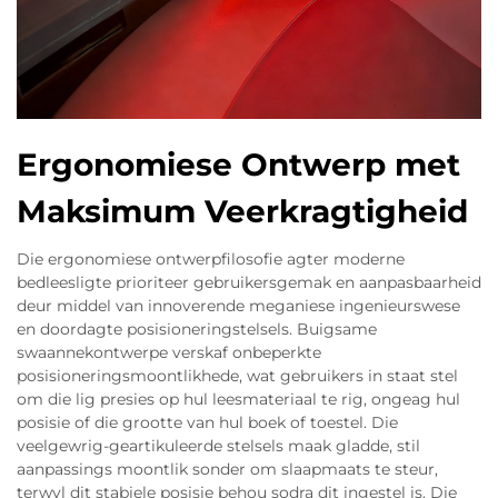
Ergonomiese Ontwerp met
Maksimum Veerkragtigheid
Die ergonomiese ontwerpfilosofie agter moderne
bedleesligte prioriteer gebruikersgemak en aanpasbaarheid
deur middel van innoverende meganiese ingenieurswese
en doordagte posisioneringstelsels. Buigsame
swaannekontwerpe verskaf onbeperkte
posisioneringsmoontlikhede, wat gebruikers in staat stel
om die lig presies op hul leesmateriaal te rig, ongeag hul
posisie of die grootte van hul boek of toestel. Die
veelgewrig-geartikuleerde stelsels maak gladde, stil
aanpassings moontlik sonder om slaapmaats te steur,
terwyl dit stabiele posisie behou sodra dit ingestel is. Die