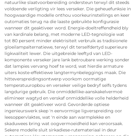
natuurlike slaatvoorbereiding ondersteun terwyl dit steeds
voldoende verligting vir lees verseker. Die geheuefunksie in
hoogwaardige modelle onthou voorkeurinstellings en keer
outomaties terug na die laaste gebruikte konfigurasie
wanneer dit geaktiveer word. Energie-doeltreffendheid bly
van kardinale belang, met moderne LED-tegnologie wat
tot 80 persent minder elektrisiteit verbruik as tradisionele
gloeilampalternatiewe, terwyl dit terselfdertyd superieure
ligkwaliteit lewer. Die uitgebreide leeftyd van LED-
komponente verseker jare lank betroubare werking sonder
dat lampies vervang hoef te word, wat hierdie armature
uiters koste-effektiewe langtermynbeleggings maak. Die
hitteverspreidingsontwerp voorkom oormatige
temperatuuropbou en verseker veilige bedryf selfs tydens
langdurige gebruik. Die onmiddellike-aanskakelvermoë
elimineer wagtyd en verskaf onmiddellike volle helderheid
wanneer dit geaktiveer word. Gevorderde optiese
ingenieurswerk skep 'n eenvormige ligverspreiding oor
leesoppervlaktes, wat 'n einde aan warmplekke en
skaduwees bring wat oogvermoeidheid kan veroorsaak.
Sekere modelle sluit sirkadiese-rutemateriaal in deur