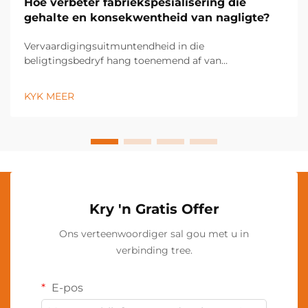
Hoe verbeter fabriekspesialisering die
gehalte en konsekwentheid van nagligte?
Vervaardigingsuitmuntendheid in die
beligtingsbedryf hang toenemend af van
fabriekspesialiseringsstrategieë wat noukeurige
gehaltekontrole en konsekwente produkresultate
KYK MEER
moontlik maak. Moderne beligtingsvervaardigers
maak gebruik van gevorderde
fabriekspesialiseringstegnologieë...
Kry 'n Gratis Offer
Ons verteenwoordiger sal gou met u in
verbinding tree.
E-pos