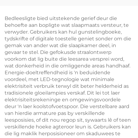
Helderheidsgeheue
Helderheid Instellings
USB-C Herlaaibaar 18
met 1800Mah
Ure Draadloos Gebruik
Herlaaibare Battery
Bedleesligte bied uitstekende gerief deur die
behoefte aan bopligte wat slaapmaats versteur, te
verwyder. Gebruikers kan hul gunstelingboeke,
tydskrifte of digitale toestelle geniet sonder om die
gemak van ander wat die slaapkamer deel, in
gevaar te stel. Die gefokusde straalontwerp
voorkom dat lig buite die leesarea versprei word,
wat donkerheid in die omliggende areas handhaaf.
Energie-doeltreffendheid is 'n beduidende
voordeel, met LED-tegnologie wat minimale
elektrisiteit verbruik terwyl dit beter helderheid as
tradisionele gloeilampies verskaf. Dit lei tot laer
elektrisiteitsrekeninge en omgewingsvoordele
deur 'n laer koolstofvoetspoor. Die verstelbare aard
van hierdie armature pas by verskillende
leesposisies, of dit nou regop sit, sywaarts lê of teen
verskillende hoeke agteroor leun is. Gebruikers kan
die lig maklik herposisioneer om skaduwees te