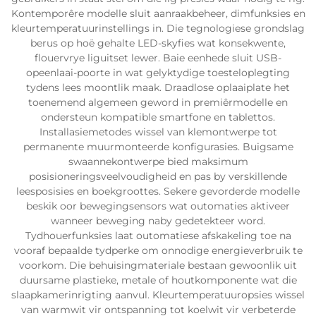
Kontemporêre modelle sluit aanraakbeheer, dimfunksies en
kleurtemperatuurinstellings in. Die tegnologiese grondslag
berus op hoë gehalte LED-skyfies wat konsekwente,
flouervrye liguitset lewer. Baie eenhede sluit USB-
opeenlaai-poorte in wat gelyktydige toesteloplegting
tydens lees moontlik maak. Draadlose oplaaiplate het
toenemend algemeen geword in premiêrmodelle en
ondersteun kompatible smartfone en tablettos.
Installasiemetodes wissel van klemontwerpe tot
permanente muurmonteerde konfigurasies. Buigsame
swaannekontwerpe bied maksimum
posisioneringsveelvoudigheid en pas by verskillende
leesposisies en boekgroottes. Sekere gevorderde modelle
beskik oor bewegingsensors wat outomaties aktiveer
wanneer beweging naby gedetekteer word.
Tydhouerfunksies laat outomatiese afskakeling toe na
vooraf bepaalde tydperke om onnodige energieverbruik te
voorkom. Die behuisingmateriale bestaan gewoonlik uit
duursame plastieke, metale of houtkomponente wat die
slaapkamerinrigting aanvul. Kleurtemperatuuropsies wissel
van warmwit vir ontspanning tot koelwit vir verbeterde