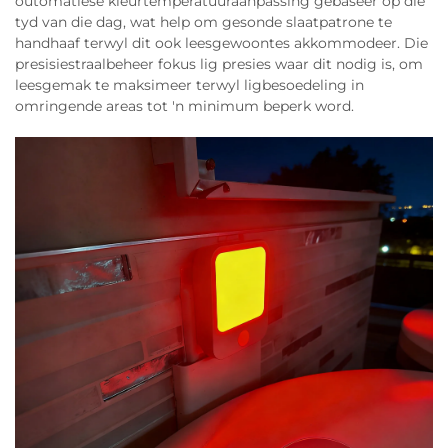
outomatiese kleurtemperatuuraanpassing gebaseer op die
tyd van die dag, wat help om gesonde slaatpatrone te
handhaaf terwyl dit ook leesgewoontes akkommodeer. Die
presisiestraalbeheer fokus lig presies waar dit nodig is, om
leesgemak te maksimeer terwyl ligbesoedeling in
omringende areas tot 'n minimum beperk word.