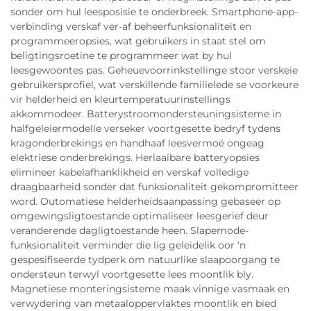
sonder om hul leesposisie te onderbreek. Smartphone-app-
verbinding verskaf ver-af beheerfunksionaliteit en
programmeeropsies, wat gebruikers in staat stel om
beligtingsroetine te programmeer wat by hul
leesgewoontes pas. Geheuevoorrinkstellinge stoor verskeie
gebruikersprofiel, wat verskillende familielede se voorkeure
vir helderheid en kleurtemperatuurinstellings
akkommodeer. Batterystroomondersteuningsisteme in
halfgeleiermodelle verseker voortgesette bedryf tydens
kragonderbrekings en handhaaf leesvermoë ongeag
elektriese onderbrekings. Herlaaibare batteryopsies
elimineer kabelafhanklikheid en verskaf volledige
draagbaarheid sonder dat funksionaliteit gekompromitteer
word. Outomatiese helderheidsaanpassing gebaseer op
omgewingsligtoestande optimaliseer leesgerief deur
veranderende dagligtoestande heen. Slapemode-
funksionaliteit verminder die lig geleidelik oor 'n
gespesifiseerde tydperk om natuurlike slaapoorgang te
ondersteun terwyl voortgesette lees moontlik bly.
Magnetiese monteringsisteme maak vinnige vasmaak en
verwydering van metaaloppervlaktes moontlik en bied