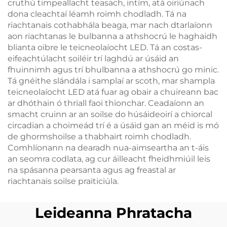
cruthú timpeallacht teasach, intím, atá oiriúnach
dona cleachtaí léamh roimh chodladh. Tá na
riachtanais cothabhála beaga, mar nach dtarlaíonn
aon riachtanas le bulbanna a athshocrú le haghaidh
blianta oibre le teicneolaíocht LED. Tá an costas-
eifeachtúlacht soiléir trí laghdú ar úsáid an
fhuinnimh agus trí bhulbanna a athshocrú go minic.
Tá gnéithe slándála i samplaí ar scoth, mar shampla
teicneolaíocht LED atá fuar ag obair a chuireann bac
ar dhóthain ó thriall faoi thionchar. Ceadaíonn an
smacht cruinn ar an soilse do húsáideoirí a chiorcal
circadian a choimeád trí é a úsáid gan an méid is mó
de ghormshoilse a thabhairt roimh chodladh.
Comhlíonann na dearadh nua-aimseartha an t-áis
an seomra codlata, ag cur áilleacht fheidhmiúil leis
na spásanna pearsanta agus ag freastal ar
riachtanais soilse praiticiúla.
Leideanna Phratacha