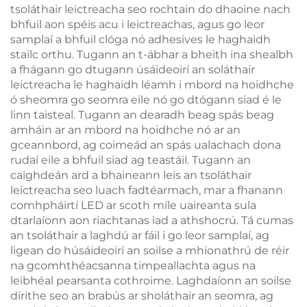
tsoláthair leictreacha seo rochtain do dhaoine nach
bhfuil aon spéis acu i leictreachas, agus go leor
samplaí a bhfuil clóga nó adhesives le haghaidh
stailc orthu. Tugann an t-ábhar a bheith ina shealbh
a fhágann go dtugann úsáideoirí an soláthair
leictreacha le haghaidh léamh i mbord na hoidhche
ó sheomra go seomra eile nó go dtógann siad é le
linn taisteal. Tugann an dearadh beag spás beag
amháin ar an mbord na hoidhche nó ar an
gceannbord, ag coimeád an spás ualachach dona
rudaí eile a bhfuil siad ag teastáil. Tugann an
caighdeán ard a bhaineann leis an tsoláthair
leictreacha seo luach fadtéarmach, mar a fhanann
comhpháirtí LED ar scoth míle uaireanta sula
dtarlaíonn aon riachtanas iad a athshocrú. Tá cumas
an tsoláthair a laghdú ar fáil i go leor samplaí, ag
ligean do húsáideoirí an soilse a mhionathrú de réir
na gcomhthéacsanna timpeallachta agus na
leibhéal pearsanta cothroime. Laghdaíonn an soilse
dírithe seo an brabús ar sholáthair an seomra, ag