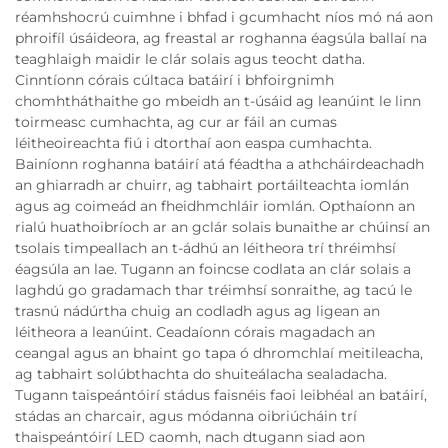
réamhshocrú cuimhne i bhfad i gcumhacht níos mó ná aon
phroifíl úsáideora, ag freastal ar roghanna éagsúla ballaí na
teaghlaigh maidir le clár solais agus teocht datha.
Cinntíonn córais cúltaca batáirí i bhfoirgnimh
chomhtháthaithe go mbeidh an t-úsáid ag leanúint le linn
toirmeasc cumhachta, ag cur ar fáil an cumas
léitheoireachta fiú i dtorthaí aon easpa cumhachta.
Bainíonn roghanna batáirí atá féadtha a athcháirdeachadh
an ghiarradh ar chuirr, ag tabhairt portáilteachta iomlán
agus ag coimeád an fheidhmchláir iomlán. Opthaíonn an
rialú huathoibríoch ar an gclár solais bunaithe ar chúinsí an
tsolais timpeallach an t-ádhú an léitheora trí thréimhsí
éagsúla an lae. Tugann an foincse codlata an clár solais a
laghdú go gradamach thar tréimhsí sonraithe, ag tacú le
trasnú nádúrtha chuig an codladh agus ag ligean an
léitheora a leanúint. Ceadaíonn córais magadach an
ceangal agus an bhaint go tapa ó dhromchlaí meitileacha,
ag tabhairt solúbthachta do shuiteálacha sealadacha.
Tugann taispeántóirí stádus faisnéis faoi leibhéal an batáirí,
stádas an charcair, agus módanna oibriúcháin trí
thaispeántóirí LED caomh, nach dtugann siad aon