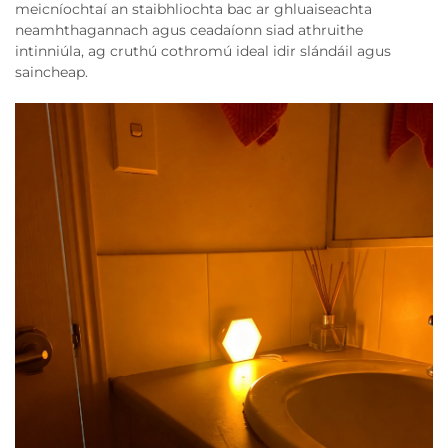
meicníochtaí an staibhliochta bac ar ghluaiseachta
neamhthagannach agus ceadaíonn siad athruithe
intinniúla, ag cruthú cothromú ideal idir slándáil agus
saincheap.