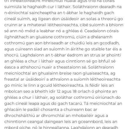
trí innealtóireacht mheicniúil nuálaí agus tríd na córais
suimiúla le haghaidh cur i láthair. Soláthraíonn dearadh na
n-éiníochtaí saincheaptha an t-ábhar le haghaidh gach
cineál suímh, ag ligean don úsáideoir an solas a threorú go
cruinn ar a mhaterail léitheoireachta, cibé suíomh a bhíonn
sé ann nó méid a leabhar nó a ghléas é. Ceadaíonn córais
ilghnáthach an gluaisne cothromú, ciúin a dhéanamh
cothromú gan aon bhriseadh ar chuidiú leis an gcodladh,
agus cuireann siad an suíomh in áirithe go staible tar éis a
shocrú. Laghdaíonn an t-ábhar éadrom an strus ar phointí
an ghléas a chur i láthair agus cinntíonn sé go bhfuil sé
éasca a athshocrú nuair a theastaíonn sé. Soláthraíonn
meicníochtaí an ghualainn breise raon gluaiseachta, ag
freastal ar úsáideoirí a athraíonn a suíomh léitheoireachta
go minic le linn a gcuid léitheoireachta. Is féidir leis an
mbolcan seo a bheith idir 12 agus 18 orlach ó phointe an
ghléas a chur i láthair, ag soláthar cothromú oiriúnach do
gach cineál leapa agus do gach tacarú. Tá meicníochtaí an
ghlacáin le padáil chosanta a chuireann bac ar
dhrochsháithiú ar dhromchlaí an mhobailéir agus a
chinntíonn ceangal daingean leis an gceannbord, leis an
mbord oíche, nó le hinneallanna. Laghdaíonn an dearadh