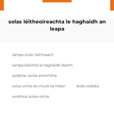
solas léitheoireachta le haghaidh an
leapa
lampa urláir leithneach
lampa báisithe le haghaidh léamh
soláthar oíche ainmhithe
solus oíche do chuid na mban
bulb codlata
soláthraí solais oíche