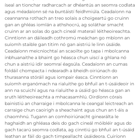
íseal an tionchar radharcach ar dhéantús an seomra codlata
agus méadaíonn sé na buntáistí feidhmiúla. Ceadaíonn na
ceannanna rothach an treo solais a choigeartú go cruinn
gan an ghléas iomlán a athshocrú, ag soláthar smacht
cruinn ar an solas do gach cineál materail léitheoireachta.
Cinntíonn an dáileadh cothromú meáchan go mbíonn an
suíomh staible gan titim nó gan aistriú le linn úsáide.
Ceadaíonn meicníochtaí an scaoilte go tapa i mbolcanna
inbhuanaithe a bhaint go héasca chun uiscí a ghlana nó
chun a aistriú idir seomraí éagsúla. Ceadaíonn an cumas
foldáil chompacta i ndearadh a bheidh oiriúnach do
thurasanna stóráil agus iompair éasca. Cinntíonn an
suíomh erganómach na rialuithe go bhfuil an t-úsáideoir in
ann na scuichí agus na rialuithe a úsáid go héasca gan an
sruth léitheoireachta a mhacasamhlú. Oirdíonn córais
bainistiú an charraige i mbolcanna le ceangal leictreach an
carraige chun caoirigh a sheachaint agus chun an t-áis a
chaomhnú. Tugann an comhoiriúnacht ginearálta le
haghaidh an ghléasa deis do gach cineál móibléir agus do
gach tacarú seomra codlata, ag cinntiú go bhfuil an t-úsáid
leathan ar fáil do gach timpeallacht úsáideora. Cuiríonn