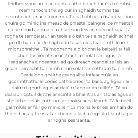
feidhmeanna ama an dúnta uathoibríoch tar éis tréimhsí
réamhshocraithe, ag cur in aghaidh tomhaltas
neamhriachtanach fuinnimh. Tá na hábhair a úsáidtear don
chúlra go minic ina measc de phlastaí daingne, de mheatail
nó de chuid adhmaid a chuireann leis an ndécor leapa. Tá
rogha te temperatur an tsolais ó bán te (le haghaidh scíthe)
go dtí bán fuar (le haghaidh fócas níos fearr i rith léamh
mionsonraithe). Tá modhanna a oibríonn le baiteirí ar fáil
chun tosaíocht sheachtrach a sholáthar, agus tá
leaganacha a ndeantar iad go díreach ceangailte leis an
gceannaireacht fuinnimh chun soláthar cothrom fuinnimh.
Ceadaíonn gnéithe ceangailte intleachtúla an
gcomhtháthú le córais uathoibríochta baile, ag ligean ar
rialú trí ghuth agus ar rialú trí app ar an teilifón. Tá an
dearadh optúil dírithe ar scintil a bhaint as an tsolas agus ar
sholáthar solais cothrom ar thoirseacha léamh. Tá leibhéil
gairmiúla ar fáil go minic le níos mó ná leibhéal amháin do
thionchar, ag freastal ar choinníollacha éagsúla léamh agus
ar rogha pearsanta.