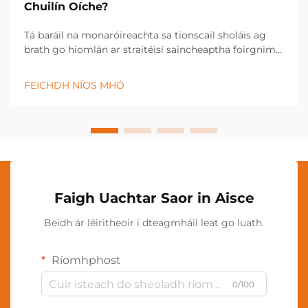
Chuilín Oíche?
Tá baráil na monaróireachta sa tionscail sholáis ag
brath go hiomlán ar straitéisí saincheaptha foirgnimh
a chuireann cumhacht ar rialú cáil cruinn agus ar
thoraidh táirge cothrom. Úsáideann monaróirí soláis
FEICHDH NÍOS MHÓ
nua-aimseartha teicneolaíocht chun saincheapadh
foirgnimh...
Faigh Uachtar Saor in Aisce
Beidh ár léiritheoir i dteagmháil leat go luath.
Ríomhphost
0/100