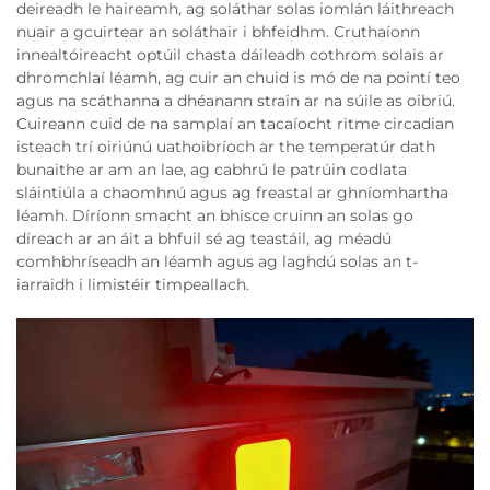
deireadh le haireamh, ag soláthar solas iomlán láithreach
nuair a gcuirtear an soláthair i bhfeidhm. Cruthaíonn
innealtóireacht optúil chasta dáileadh cothrom solais ar
dhromchlaí léamh, ag cuir an chuid is mó de na pointí teo
agus na scáthanna a dhéanann strain ar na súile as oibriú.
Cuireann cuid de na samplaí an tacaíocht ritme circadian
isteach trí oiriúnú uathoibríoch ar the temperatúr dath
bunaithe ar am an lae, ag cabhrú le patrúin codlata
sláintiúla a chaomhnú agus ag freastal ar ghníomhartha
léamh. Díríonn smacht an bhisce cruinn an solas go
díreach ar an áit a bhfuil sé ag teastáil, ag méadú
comhbhríseadh an léamh agus ag laghdú solas an t-
iarraidh i limistéir timpeallach.