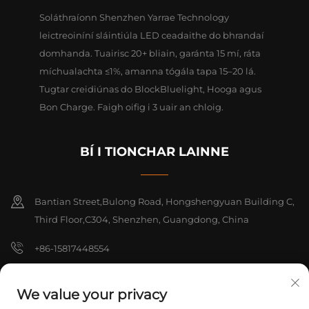
Soláthraíonn Shenzhen Yarrae Technology
leictreoiníní sláintiúla LED ceadaithe do bhrandaí
domhanda. Tuairisc 20+ bliain, garánta 15 mí, ráta
míchualachta ≤1%, amanna tógála tapa 15–20 lá.
Tugtar creidiúnas do BlockBluelight, Hooga agus
Bon Charge. Faigh oifig i 3 uair an chloig.
BÍ I TIONCHAR LAINNE
Bantian Street,Bulong Road, Hongshengyuan Building C,
Third Floor,C304, Shenzhen, Guangdong, China
+86-15817448554
[email protected]
We value your privacy