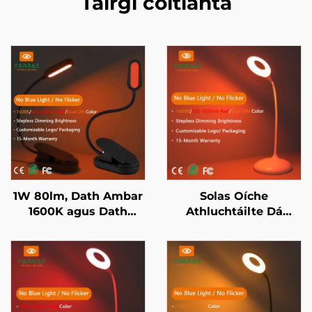
Táirgí coitianta
1W 80lm, Dath Ambar
Solas Oíche
1600K agus Dath
Athluchtáilte Dá
Dearg 625~630nm,
Dhath 1600K Ambar
Gan Ghléas Gorm,
agus 625~630nm
Solas Leabhar LED le
Dearg Leithneála
Corp Eile Dhubh
Teagmhála le
Cuimhne 18H Fad
Saighdiúr Trí Chineál-