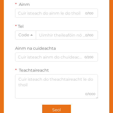
Ainm
0/100
Tel
Code
0/100
Ainm na cuideachta
0/200
Teachtaireacht
0/1000
Seol