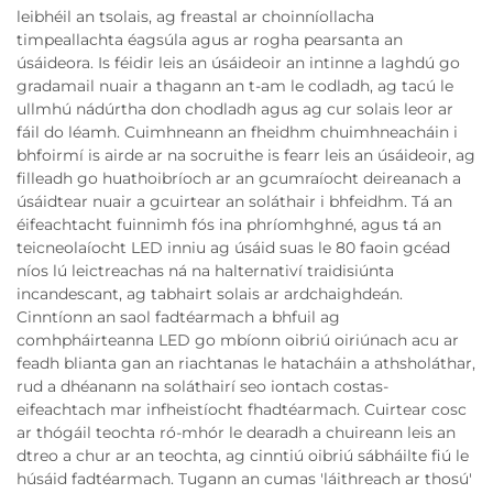
leibhéil an tsolais, ag freastal ar choinníollacha
timpeallachta éagsúla agus ar rogha pearsanta an
úsáideora. Is féidir leis an úsáideoir an intinne a laghdú go
gradamail nuair a thagann an t-am le codladh, ag tacú le
ullmhú nádúrtha don chodladh agus ag cur solais leor ar
fáil do léamh. Cuimhneann an fheidhm chuimhneacháin i
bhfoirmí is airde ar na socruithe is fearr leis an úsáideoir, ag
filleadh go huathoibríoch ar an gcumraíocht deireanach a
úsáidtear nuair a gcuirtear an soláthair i bhfeidhm. Tá an
éifeachtacht fuinnimh fós ina phríomhghné, agus tá an
teicneolaíocht LED inniu ag úsáid suas le 80 faoin gcéad
níos lú leictreachas ná na halternativí traidisiúnta
incandescant, ag tabhairt solais ar ardchaighdeán.
Cinntíonn an saol fadtéarmach a bhfuil ag
comhpháirteanna LED go mbíonn oibriú oiriúnach acu ar
feadh blianta gan an riachtanas le hatacháin a athsholáthar,
rud a dhéanann na soláthairí seo iontach costas-
eifeachtach mar infheistíocht fhadtéarmach. Cuirtear cosc
ar thógáil teochta ró-mhór le dearadh a chuireann leis an
dtreo a chur ar an teochta, ag cinntiú oibriú sábháilte fiú le
húsáid fadtéarmach. Tugann an cumas 'láithreach ar thosú'