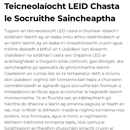
Teicneolaíocht LEID Chasta
le Socruithe Saincheaptha
Tugann an teicneolaíocht LED casta a chuirtear isteach i
soláthairí léamh ag an leaba inniu athrú réabhlóideach ar
an taithí léamh ag an leaba trí innealtóireacht cruinn agus
tréithe dearadh a bhfuil an t-úsáideoir san áireamh.
Úsáideann na soláthairí casta seo chipanna LED ar
ardchaighdeán a thugann solas cothrom, gan bholgáil, atá
saincheaptha go speisialta do ghníomhartha léamh.
Ceadaíonn an cumas leis an te temperatúr dath a oiriúnú
don úsáideoir roghnú idir tonnanna bán tepla a chuireann
comhbhríseadh ar aghaidh agus socruithe bán fionnuar a
mhéadaíonn an fócas agus an tionchar le haghaidh léamh
mionsonraithe. Tá an fliuchta seo an-tábhachtach go
háirithe do dhaoine a léann ag amanna éagsúla ar feadh an
lae, mar is féidir le léitheoirí maidine roghnú tonnanna níos
soiléire, níos fionnuara, agus is minic a roghnaíonn
léitheoirí tráthnóna tonnanna tepla, níos sothucaí.
Soláthraíonn an fheidhm shuíocháin smacht cruinn ar