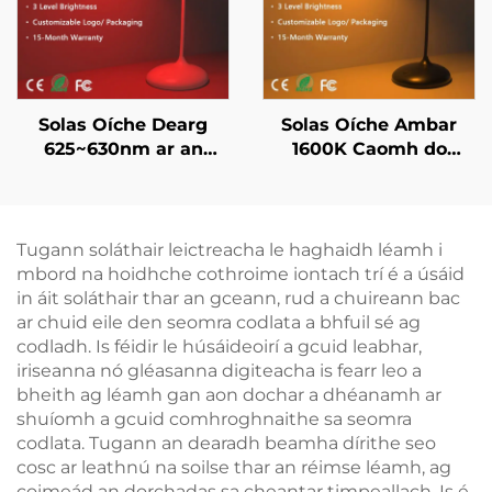
C
Solas Oíche Dearg
Solas Oíche Ambar
625~630nm ar an
1600K Caomh do
Gabhál le Leithneáil
Chodladh i dDhubh le
Teagmhála agus
3 Socruithe Solais
Cuimhne Solais
Réamhshocraithe le
Luchtaithe trí USB-C
Bataireacht
Tugann soláthair leictreacha le haghaidh léamh i
Gan Chord 18 Uair an
Athluchtáilte 1800Mah
mbord na hoidhche cothroime iontach trí é a úsáid
Chloig
in áit soláthair thar an gceann, rud a chuireann bac
ar chuid eile den seomra codlata a bhfuil sé ag
codladh. Is féidir le húsáideoirí a gcuid leabhar,
iriseanna nó gléasanna digiteacha is fearr leo a
bheith ag léamh gan aon dochar a dhéanamh ar
shuíomh a gcuid comhroghnaithe sa seomra
codlata. Tugann an dearadh beamha dírithe seo
cosc ar leathnú na soilse thar an réimse léamh, ag
coimeád an dorchadas sa cheantar timpeallach. Is é