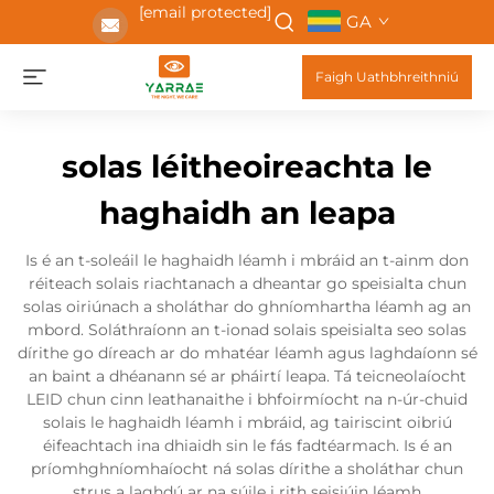
[email protected]
GA
Faigh Uathbhreithniú
solas léitheoireachta le
haghaidh an leapa
Is é an t-soleáil le haghaidh léamh i mbráid an t-ainm don
réiteach solais riachtanach a dheantar go speisialta chun
solas oiriúnach a sholáthar do ghníomhartha léamh ag an
mbord. Soláthraíonn an t-ionad solais speisialta seo solas
dírithe go díreach ar do mhatéar léamh agus laghdaíonn sé
an baint a dhéanann sé ar pháirtí leapa. Tá teicneolaíocht
LEID chun cinn leathanaithe i bhfoirmíocht na n-úr-chuid
solais le haghaidh léamh i mbráid, ag tairiscint oibriú
éifeachtach ina dhiaidh sin le fás fadtéarmach. Is é an
príomhghníomhaíocht ná solas dírithe a sholáthar chun
strus a laghdú ar na súile i rith seisiúin léamh