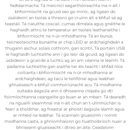
fadtéarmacha. Tá meicnící eagarthóireachta ina n-áit i
bhfoirmíocht na gcuid seo go minic, ag ligean do
úsáideoirí an tsolas a threorú go cruinn áit a bhfuil sé ag
teastáil. Tá rialuithe coscail, cumas diméala agus gnéithe le
haghaidh athrú te temperatur an tsolais leathanaithe i
bhfoirmíocht na n-úr-mhodhanna. Tá an bunús
teicneolaíochta bunaithe ar chip LEID ar ardchaighdeán a
thugann aschur solais cothrom, gan scintil. Tá portáin USB
le haghaidh luchtaithe ann i go leor dá gcuid, ag ligean do
úsáideoirí a gcairde a luchtú ag an am céanna le léamh. Tá
padanna luchtaithe gan sraithe tar éis teacht i bhfad níos
coitianta i bhfoirmíocht na n-úr-mhodhanna ar
ardchaighdeán, ag tacú le teilifónaí agus leabhair
ghluaiseach a bhfuil comhoiriúnacht acu. Tá modhanna
suiteála éagsúla ann ó dhiseanna clópála go dtí
foirmíochtanna ceangailte go buan ar an mbarr. Tá dearadh
na nguaillí sleamhnaí ina n-áit chun an t-ullmhúchán is
fearr a sholáthar, ag freastal ar phoistí éagsúla léamh agus
ar mhéid na leabhar. Tá scannáin gluaisimh i roinnt
modhanna casta, a ghníomhaíonn go huathoibríoch nuair a
bhriseann gluaiseacht i dtreo an áite. Ceadaíonn