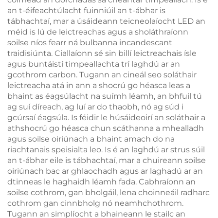
an t-éifeachtúlacht fuinniúil an t-ábhar is
tábhachtaí, mar a úsáideann teicneolaíocht LED an
méid is lú de leictreachas agus a sholáthraíonn
soilse níos fearr ná bulbanna incandescant
traidisiúnta. Ciallaíonn sé sin billí leictreachais ísle
agus buntáistí timpeallachta trí laghdú ar an
gcothrom carbon. Tugann an cineál seo soláthair
leictreacha atá in ann a shocrú go héasca leas a
bhaint as éagsúlacht na suímh léamh, an bhfuil tú
ag suí díreach, ag luí ar do thaobh, nó ag súd i
gcúrsaí éagsúla. Is féidir le húsáideoirí an soláthair a
athshocrú go héasca chun scáthanna a mhealladh
agus soilse oiriúnach a bhaint amach do na
riachtanais speisialta leo. Is é an laghdú ar strus súil
an t-ábhar eile is tábhachtaí, mar a chuireann soilse
oiriúnach bac ar ghlaochadh agus ar laghadú ar an
dtinneas le haghaidh léamh fada. Cabhraíonn an
soilse cothrom, gan bholgáil, lena choinneáil radharc
cothrom gan cinnbholg nó neamhchothrom.
Tugann an simplíocht a bhaineann le stailc an