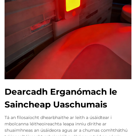
Dearcadh Erganómach le
Saincheap Uaschumais
Tá an fílosaíocht dhearbhaithe ar leith a úsáidtear i
mbolcanna léitheoireachta leapa inniu dírithe ar
shuaimhneas an úsáideora agus ar a chumas comhtháthú