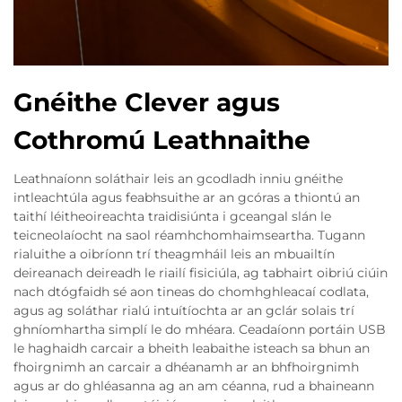
Gnéithe Clever agus
Cothromú Leathnaithe
Leathnaíonn soláthair leis an gcodladh inniu gnéithe
intleachtúla agus feabhsuithe ar an gcóras a thiontú an
taithí léitheoireachta traidisiúnta i gceangal slán le
teicneolaíocht na saol réamhchomhaimseartha. Tugann
rialuithe a oibríonn trí theagmháil leis an mbuailtín
deireanach deireadh le riailí fisiciúla, ag tabhairt oibriú ciúin
nach dtógfaidh sé aon tineas do chomhghleacaí codlata,
agus ag soláthar rialú intuítíochta ar an gclár solais trí
ghníomhartha simplí le do mhéara. Ceadaíonn portáin USB
le haghaidh carcair a bheith leabaithe isteach sa bhun an
fhoirgnimh an carcair a dhéanamh ar an bhfhoirgnimh
agus ar do ghléasanna ag an am céanna, rud a bhaineann