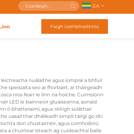
GA
Faigh Uathbhreithniú
Linn
 leictreacha nuálaithe agus iompraí a bhfuil
he speisialta seo ar fhorbairt, ar tháirgeadh
osca níos fearr le linn na hoíche. Cuimsíonn
áthair LED le bainneoir gluaiseanna, aonaid
onn ó bhatteraimí, agus réitigh soláthair
 uasail thar dháileadh simplí táirgí go dtí
tacaíochta don chustaiméir, agus comhoibriú
sta a chuirtear isteach ag cuideachtaí baile