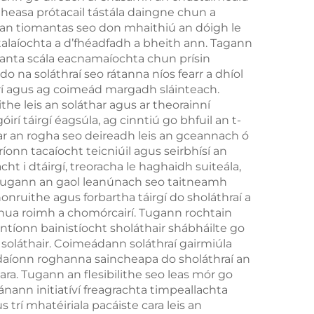
dmheasa prótacail tástála daingne chun a
Black
Cuimhne 18H Fad
an tiomantas seo don mhaithiú an dóigh le
Saighdiúr Trí
talaíochta a d’fhéadfadh a bheith ann. Tagann
eanta scála eacnamaíochta chun prísin
Chineál-C
 na soláthraí seo rátanna níos fearr a dhíol
irí agus ag coimeád margadh sláinteach.
the leis an soláthar agus ar theorainní
í táirgí éagsúla, ag cinntiú go bhfuil an t-
ar an rogha seo deireadh leis an gceannach ó
íonn tacaíocht teicniúil agus seirbhísí an
ht i dtáirgí, treoracha le haghaidh suiteála,
. Tugann an gaol leanúnach seo taitneamh
ruithe agus forbartha táirgí do sholáthraí a
ua roimh a chomórcairí. Tugann rochtain
ntíonn bainistíocht sholáthair shábháilte go
l soláthair. Coimeádann soláthraí gairmiúla
adaíonn roghanna saincheapa do sholáthraí an
ara. Tugann an flesibilithe seo leas mór go
ánann initiatíví freagrachta timpeallachta
s trí mhatéiriala pacáiste cara leis an