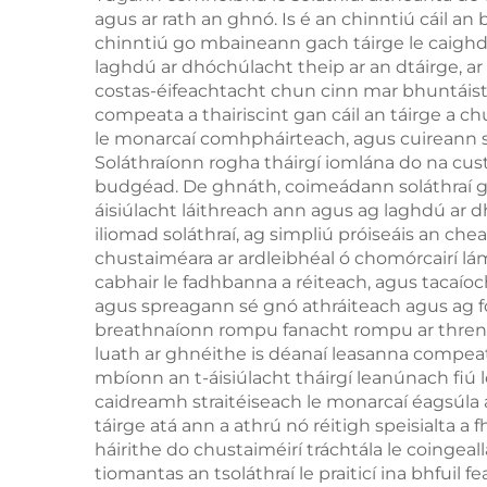
agus ar rath an ghnó. Is é an chinntiú cáil a
Portáideach ar
chinntiú go mbaineann gach táirge le caigh
Ghluineach Dubh
laghdú ar dhóchúlacht theip ar an dtáirge, a
costas-éifeachtacht chun cinn mar bhuntáiste
compeata a thairiscint gan cáil an táirge a c
le monarcaí comhpháirteach, agus cuireann si
Soláthraíonn rogha tháirgí iomlána do na custa
budgéad. De ghnáth, coimeádann soláthraí gairm
áisiúlacht láithreach ann agus ag laghdú ar 
iliomad soláthraí, ag simpliú próiseáis an che
chustaiméara ar ardleibhéal ó chomórcairí lámh
cabhair le fadhbanna a réiteach, agus tacaío
agus spreagann sé gnó athráiteach agus ag f
breathnaíonn rompu fanacht rompu ar thren
luath ar ghnéithe is déanaí leasanna compeata
mbíonn an t-áisiúlacht tháirgí leanúnach fiú l
caidreamh straitéiseach le monarcaí éagsúla 
táirge atá ann a athrú nó réitigh speisialta a
háirithe do chustaiméirí tráchtála le coingeal
tiomantas an tsoláthraí le praiticí ina bhfuil f