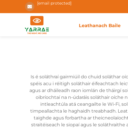
[email protected]
Leathanach Baile
Is é soláthraí gairmiúil do chuid soláthar 
spéis acu i réitigh soláthair éifeachtach le
agus ar dháileadh raon iomlán de tháirgí so
oibríochtaí na n-údaráis soláthair oíche n
intleachtúla atá ceangailte le Wi-Fi, so
timpeallachta le haghaidh treabhadh. Leath
taighde agus forbartha ar theicneolaíochta
straitéiseach le siopaí agus le soláthraith