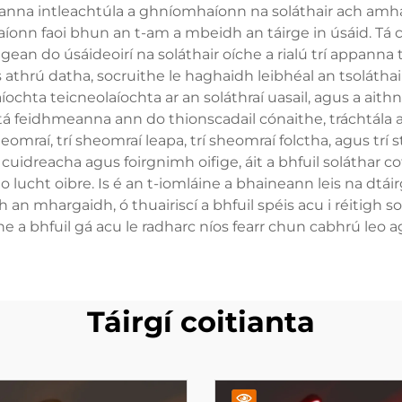
iseanna intleachtúla a ghníomhaíonn na soláthair ach amhá
n faoi bhun an t-am a mbeidh an táirge in úsáid. Tá co
igean do úsáideoirí na soláthair oíche a rialú trí appanna 
athrú datha, socruithe le haghaidh leibhéal an tsolátha
ochta teicneolaíochta ar an soláthraí uasail, agus a aith
e, tá feidhmeanna ann do thionscadail cónaithe, tráchtála 
heomraí, trí sheomraí leapa, trí sheomraí folctha, agus trí 
ithe cuidreacha agus foirgnimh oifige, áit a bhfuil solátha
o lucht oibre. Is é an t-iomláine a bhaineann leis na dtáir
an mhargaidh, ó thuairiscí a bhfuil spéis acu i réitigh so
ne a bhfuil gá acu le radharc níos fearr chun cabhrú leo 
Táirgí coitianta