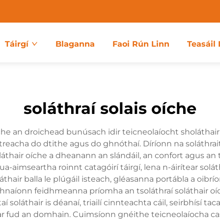
Táirgí
Blaganna
Faoi Rún Linn
Teasáil 
soláthraí solais oíche
oíche an droichead bunúsach idir teicneolaíocht sholáthair
ictreacha do dtithe agus do ghnóthaí. Díríonn na soláthrait
láthair oíche a dheanann an slándáil, an confort agus an t
ua-aimseartha roinnt catagóirí táirgí, lena n-áirítear sol
láthair balla le plúgáil isteach, gléasanna portábla a oibrí
naíonn feidhmeanna príomha an tsoláthraí soláthair oíche
í soláthair is déanaí, triailí cinnteachta cáil, seirbhísí 
e ar fud an domhain. Cuimsíonn gnéithe teicneolaíocha ca