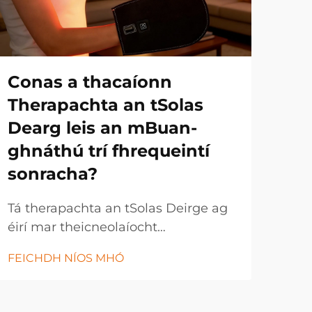
Conas a thacaíonn
Con
Therapachta an tSolas
foi
Dearg leis an mBuan-
sp
ghnáthú trí fhrequeintí
sh
sonracha?
fh
Tá therapachta an tSolas Deirge ag
Thóg
éirí mar theicneolaíocht
anl
réabhlóideach sláinte a úsáideann
mona
FEICHDH NÍOS MHÓ
FEI
cumhacht thonnta solais sonracha
a a
chun leigheas agus athgheneráil
foir
cheallach a phromhiú. Úsáideann
tabh