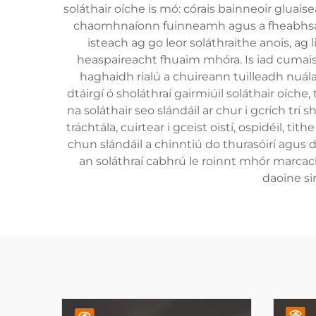
soláthair oíche is mó: córais bainneoir glua
chaomhnaíonn fuinneamh agus a fheabhsaíon
isteach ag go leor soláthraithe anois, ag l
heaspaireacht fhuaim mhóra. Is iad cumais 
haghaidh rialú a chuireann tuilleadh nuálaí
dtáirgí ó sholáthraí gairmiúil soláthair oích
na soláthair seo slándáil ar chur i gcrích trí s
tráchtála, cuirtear i gceist oistí, ospidéil, t
chun slándáil a chinntiú do thurasóirí agus d
an soláthraí cabhrú le roinnt mhór marcach 
daoine si