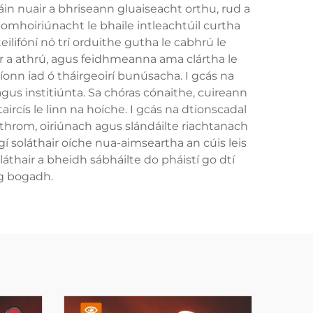
in nuair a bhriseann gluaiseacht orthu, rud a
mhoiriúnacht le bhaile intleachtúil curtha
teilifóní nó trí orduithe gutha le cabhrú le
ir a athrú, agus feidhmeanna ama clártha le
níonn iad ó tháirgeoirí bunúsacha. I gcás na
agus institiúnta. Sa chóras cónaithe, cuireann
staircís le linn na hoíche. I gcás na dtionscadal
r cothrom, oiriúnach agus slándáilte riachtanach
gí soláthair oíche nua-aimseartha an cúis leis
láthair a bheidh sábháilte do pháistí go dtí
ag bogadh.