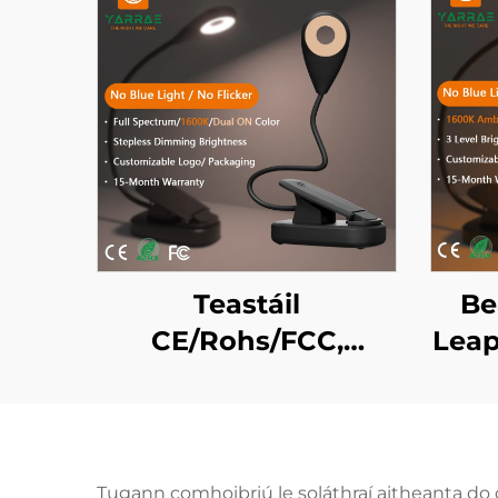
Teastáil
Be
CE/Rohs/FCC,
Leap
Speictream Iomlán
Dat
4000K agus Dath
G
Ambar 1600K, Solas
Gorm
Leabhar Led
LED 
Tugann comhoibriú le soláthraí aitheanta do 