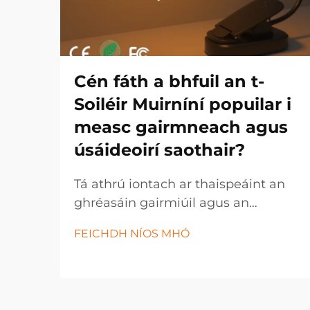
Cén fáth a bhfuil an t-
Soiléir Muirníní popuilar i
measc gairmneach agus
úsáideoirí saothair?
Tá athrú iontach ar thaispeáint an
ghréasáin gairmiúil agus an
úsáideora saothair inniu, leis an
FEICHDH NÍOS MHÓ
soiléir muirníní ag teacht chun
bheith ina uirlis ríthábhachtach i
dtionscail éagsúla agus i dtúscaintí
pearsanta. Tá an t-soiléir