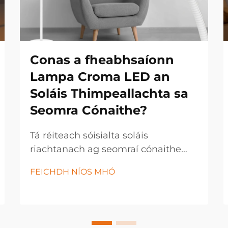
Conas a fheabhsaíonn
Lampa Croma LED an
Soláis Thimpeallachta sa
Seomra Cónaithe?
Tá réiteach sóisialta soláis
riachtanach ag seomraí cónaithe
nua-aimseartha chun feidhmiúlacht
FEICHDH NÍOS MHÓ
agus taitneamh a mhéadú. Is é
lampa croma LED réiteach soláis
iolrach atá in ann an timpeallacht a
athrú i aon spás trí theicneolaíocht