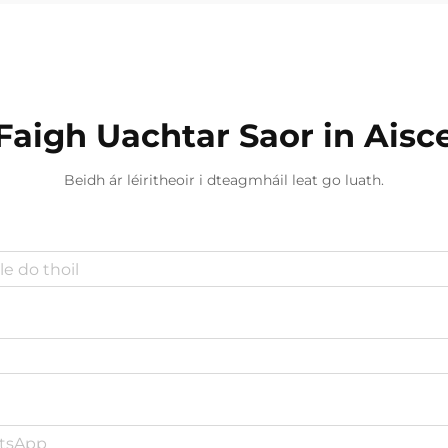
éifeachtach in éadan an dhoilí...
Faigh Uachtar Saor in Aisc
Beidh ár léiritheoir i dteagmháil leat go luath.