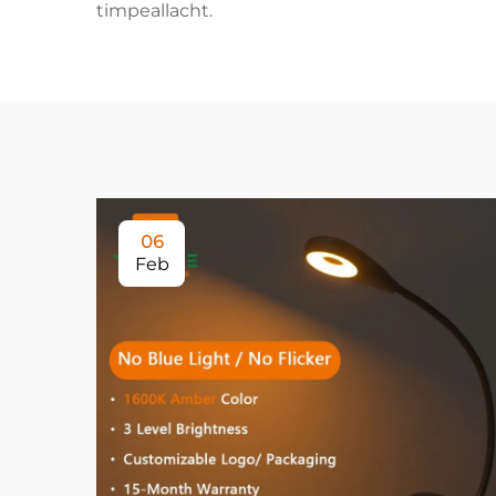
timpeallacht.
06
Feb