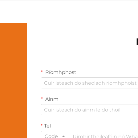
nuálaíochta seo...
Ríomhphost
Ainm
Tel
Code