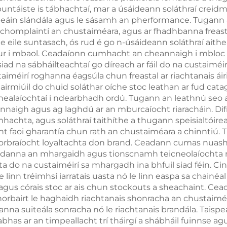
n buntáiste is tábhachtaí, mar a úsáideann soláthraí crei
Soilse Soirleac 
deáin slándála agus le sásamh an pherformance. Tugann 
r chomplaintí an chustaiméara, agus ar fhadhbanna freas
 eile suntasach, ós rud é go n-úsáideann soláthraí aith
hur i mbaol. Ceadaíonn cumhacht an cheannaigh i mbloc do
ad na sábháilteachtaí go díreach ar fáil do na custaimé
iméirí roghanna éagsúla chun freastal ar riachtanais áiri
iúil do chuid soláthar oíche stoc leathan ar fud catagóir
dhealaíochtaí i ndearbhadh ordú. Tugann an leathnú seo 
annaigh agus ag laghdú ar an mburcaíocht riaracháin. Difr
achta, agus soláthraí taithíthe a thugann speisialtóireac
cht faoi gharantía chun rath an chustaiméara a chinntiú
orbraíocht loyaltachta don brand. Ceadann cumas nuashon
danna an mhargaidh agus tionscnamh teicneolaíochta n
 do na custaiméirí sa mhargadh ina bhfuil siad féin. Cin
e linn tréimhsí iarratais uasta nó le linn easpa sa chainéa
agus córais stoc ar ais chun stockouts a sheachaint. Ce
 fhorbairt le haghaidh riachtanais shonracha an chustaimé
lanna suiteála sonracha nó le riachtanais brandála. Taispe
eabhas ar an timpeallacht trí tháirgí a shábháil fuinnse agu