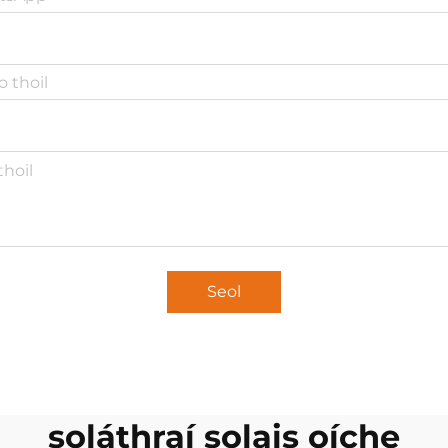
Seol
soláthraí solais oíche