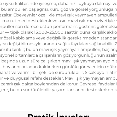
e uyku kalitesinde iyileşme, daha hızlı uykuya dalmayı ve d
 bu ampuller, baş ağrısı, kuru göz ve görsel yorgunluğ
) azaltır. Ebeveynler özellikle mavi ışık yaymayan ampuller
ma rutinleri desteklenir ve aşırı mavi ışık maruziyetiyle sık
ampuller son derece üstün performans gösterir: gelenek
 — tipik olarak 15.000–25.000 saattir; buna karşılık akko
er özel kablolama veya değişiklik gerektirmeden standa
ca değiştirilmesiyle anında sağlık faydaları sağlanabilir
ufu birikir; bu da mavi ışık yaymayan ampulleri, başlang
fesyonel ortamlarda çalışanların göz yorgunluğunun azal
ayar başında uzun süre çalışırken mavi ışık yaymayan aydı
alga boylarını ortadan kaldırırken günlük görevler için 
 rahat ve verimli bir şekilde sürdürülebilir. Sıcak aydınlatm
ltır ve duygusal refahı destekler. Mavi ışık yaymayan amp
rarlı ışık dalga boylarından da korur. Çevresel faydalar
erir; bu da sürdürülebilir yaşam tarzlarını desteklerken kişi