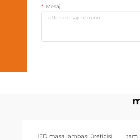
Mesaj
m
lED masa lambası üreticisi
tam 