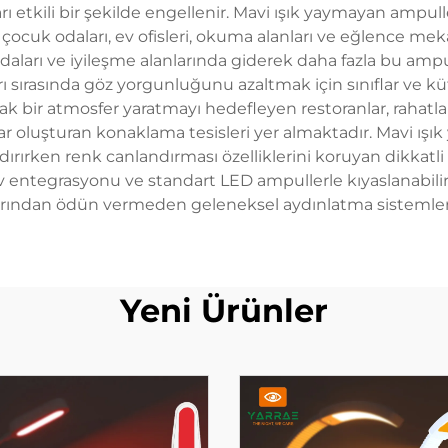
 etkili bir şekilde engellenir. Mavi ışık yaymayan ampull
ocuk odaları, ev ofisleri, okuma alanları ve eğlence mekân
daları ve iyileşme alanlarında giderek daha fazla bu amp
rı sırasında göz yorgunluğunu azaltmak için sınıflar ve
ıcak bir atmosfer yaratmayı hedefleyen restoranlar, raha
lar oluşturan konaklama tesisleri yer almaktadır. Mavi ışı
dırırken renk canlandırması özelliklerini koruyan dikkatl
lı ev entegrasyonu ve standart LED ampullerle kıyaslanabili
arından ödün vermeden geleneksel aydınlatma sistemlerini
Yeni Ürünler