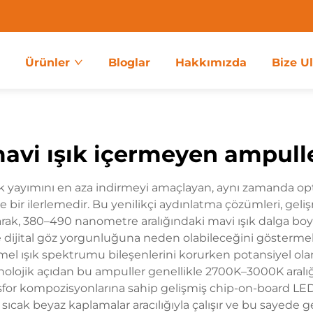
a
Ürünler
Bloglar
Hakkımızda
Bize U
avi ışık içermeyen ampull
ışık yayımını en aza indirmeyi amaçlayan, aynı zamanda o
bir ilerlemedir. Bu yenilikçi aydınlatma çözümleri, gelişm
arak, 380–490 nanometre aralığındaki mavi ışık dalga boyla
ve dijital göz yorgunluğuna neden olabileceğini gösterm
 temel ışık spektrumu bileşenlerini korurken potansiyel ola
nolojik açıdan bu ampuller genellikle 2700K–3000K aralığı
fosfor kompozisyonlarına sahip gelişmiş chip-on-board LE
cak beyaz kaplamalar aracılığıyla çalışır ve bu sayede gen