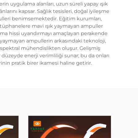
erin uygulama alanları, uzun süreli yapay ışık
larını kapsar. Sağlık tesisleri, doğal iyileşme
ulleri benimsemektedir. Eğitim kurumları,
 kütüphanelere mavi ışık yaymayan ampuller
tlama hissi uyandırmayı amaçlayan perakende
k yaymayan ampullerin arkasındaki teknoloji,
i spektral mühendislikten oluşur. Gelişmiş
r düzeyde enerji verimliliği sunar; bu da onları
n pratik birer ikamesi haline getirir.