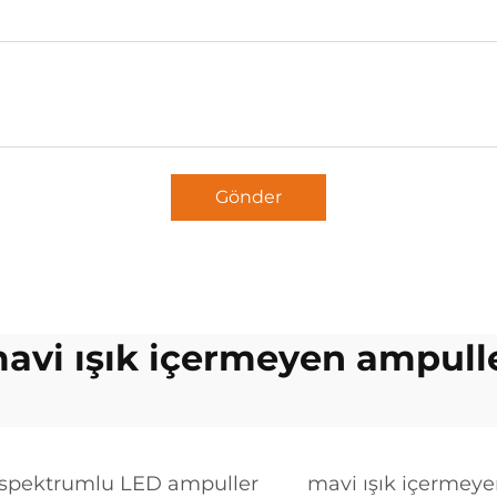
Gönder
avi ışık içermeyen ampull
spektrumlu LED ampuller
mavi ışık içermey