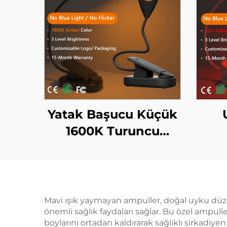
Yatak Başucu Küçük
1600K Turuncu
Renkli Mavi Işık Yok
660
Siyah Cisim LED
Re
Kitap Işığı
Mav
Cisi
Mavi ışık yaymayan ampuller, doğal uyku düze
önemli sağlık faydaları sağlar. Bu özel ampull
boylarını ortadan kaldırarak sağlıklı sirkadiy