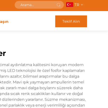
TR
Teklif Alın
laşın
er
ptimal aydınlatma kalitesini koruyan modern
iş LED teknolojisi ile özel fosfor kaplamaları
rını azaltır; bilimsel araştırmalar bu dalga
ektedir. Mavi ışık yaymayan ampullerin temel
rak zararlı mavi dalga boylarını süzerek daha
nda sıcak renk sıcaklıkları kullanır ve doğal
D dizilerinden yararlanır. Süzme mekanizması,
el parlaklık veya enerji verimliliği açısından