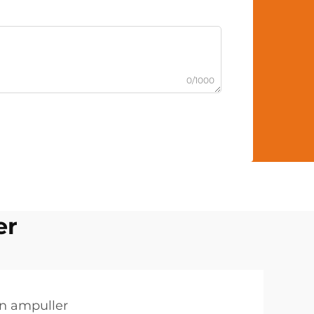
0/1000
er
en ampuller