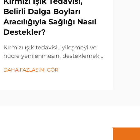
Kırmızı Işık Tedavisi,
Sa
Belirli Dalga Boyları
Gü
Aracılığıyla Sağlığı Nasıl
Be
Destekler?
Sp
Kırmızı ışık tedavisi, iyileşmeyi ve
Mod
hücre yenilenmesini desteklemek
doğ
için belirli ışık dalga boylarının
sağl
DAHA FAZLASINI GÖR
DAH
gücünden yararlanan devrim
ve 
niteliğinde bir sağlık teknolojisi
kökt
olarak öne çıkmıştır. Bu yenilikçi
spe
tedavi yöntemi, kırmızı ve yakın...
bili
iler
tam
oldu
etme