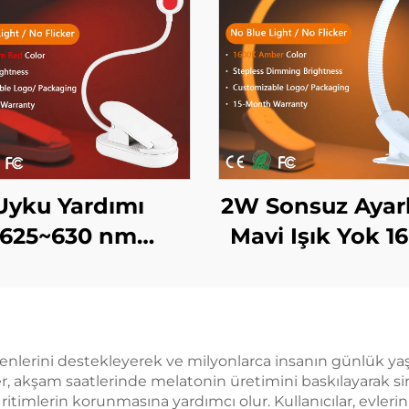
Uyku Yardımı
2W Sonsuz Ayar
625~630 nm
Mavi Işık Yok 1
/670nm Kırmızı
Turuncu Aydınl
nk Flicker Yok
Rengi Siyah Ci
i Işık Yok Beyaz
LED Kitap Işı
m LED Kitap Işığı
nlerini destekleyerek ve milyonlarca insanın günlük yaş
er, akşam saatlerinde melatonin üretimini baskılayarak si
en ritimlerin korunmasına yardımcı olur. Kullanıcılar, evl