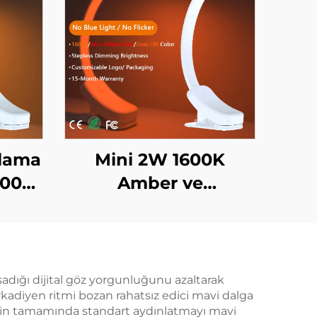
lama
Mini 2W 1600K
600K
Amber ve
atma
625~630nm Kırmızı
sim
Renkli Mavi Işık ve
ğı
Flicker Yok Beyaz
Gövdeli LED Kitap
adığı dijital göz yorgunluğunu azaltarak
rkadiyen ritmi bozan rahatsız edici mavi dalga
Işığı
erinin tamamında standart aydınlatmayı mavi