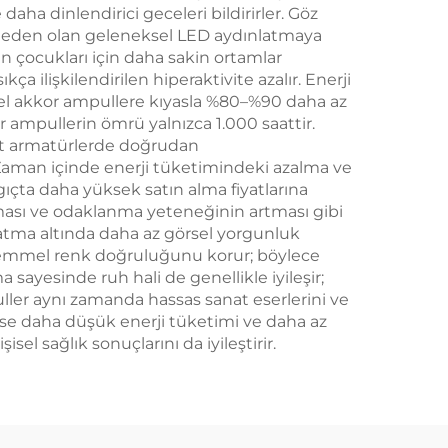
aha dinlendirici geceleri bildirirler. Göz
a neden olan geleneksel LED aydınlatmaya
in çocukları için daha sakin ortamlar
ça ilişkilendirilen hiperaktivite azalır. Enerji
sel akkor ampullere kıyasla %80–%90 daha az
r ampullerin ömrü yalnızca 1.000 saattir.
rt armatürlerde doğrudan
. Zaman içinde enerji tüketimindeki azalma ve
ıçta daha yüksek satın alma fiyatlarına
ması ve odaklanma yeteneğinin artması gibi
nlatma altında daha az görsel yorgunluk
mükemmel renk doğruluğunu korur; böylece
a sayesinde ruh hali de genellikle iyileşir;
uller aynı zamanda hassas sanat eserlerini ve
 ise daha düşük enerji tüketimi ve daha az
sel sağlık sonuçlarını da iyileştirir.