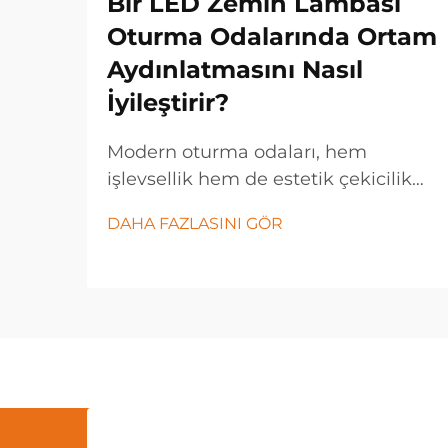
Bir LED Zemin Lambası
Oturma Odalarında Ortam
Aydınlatmasını Nasıl
İyileştirir?
Modern oturma odaları, hem
işlevsellik hem de estetik çekicilik
açısından ileri düzey aydınlatma
DAHA FAZLASINI GÖR
çözümleri gerektirir. Bir LED zemin
lambası, enerji verimli teknolojisi
sayesinde herhangi bir mekânın
atmosferini dönüştüren çok yönlü
bir aydınlatma armatürdür...