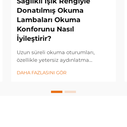
Sağlıklı Işık Rengiyle
Donatılmış Okuma
Lambaları Okuma
Konforunu Nasıl
İyileştirir?
Uzun süreli okuma oturumları,
özellikle yetersiz aydınlatma
koşullarında okuyan kişilerde göz
DAHA FAZLASINI GÖR
yorgunluğuna, baş ağrısına ve
yorgunluğa neden olur. Işığın
kalitesi, görsel konforu, anlama
düzeyini ve genel okuma
deneyimini önemli ölçüde etkiler...