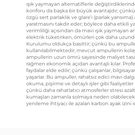
ışık yaymayan alternatiflerle değiştirdiklerind
konforu da başka bir büyük avantajdır; çünkü
özgü sert parlaklık ve glare’ı (parlak yansıma
yaratmasını takdir eder; böylece daha etkili yat
verimliliği açısından da mavi ışık yaymayan 
elektrik tüketirken, ömürleri çok daha uzundur
Kurulumu oldukça basittir; çünkü bu ampull
kullanılabilmektedir; mevcut ampullerin kolay
ampullerin uzun ömrü sayesinde maliyet tasarr
rağmen ekonomik açıdan avantajlı kılar. Pro
faydalar elde edilir; çünkü çalışanlar, bilgis
yaşarlar. Bu ampuller, rahatsız edici mavi d
okuma, pişirme ve detaylı işler gibi faaliyetler
çünkü daha rahatlatıcı atmosferler stresi aza
kumaşları zamanla solmaya neden olabilecek za
yenileme ihtiyacı ile azalan karbon ayak izini iç