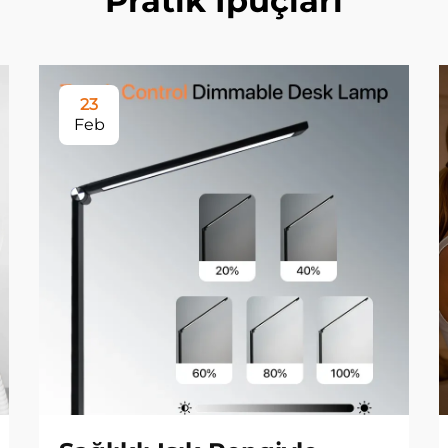
Pratik İpuçları
23
Feb