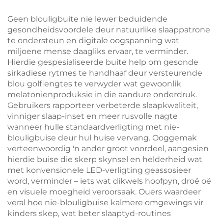
Liggaam LED Boeklig
LED Boeklig
Geen blouligbuite nie lewer beduidende
gesondheidsvoordele deur natuurlike slaappatrone
te ondersteun en digitale oogspanning wat
miljoene mense daagliks ervaar, te verminder.
Hierdie gespesialiseerde buite help om gesonde
sirkadiese rytmes te handhaaf deur versteurende
blou golflengtes te verwyder wat gewoonlik
melatonienproduksie in die aandure onderdruk.
Gebruikers rapporteer verbeterde slaapkwaliteit,
vinniger slaap-inset en meer rusvolle nagte
wanneer hulle standaardverligting met nie-
blouligbuise deur hul huise vervang. Ooggemak
verteenwoordig 'n ander groot voordeel, aangesien
hierdie buise die skerp skynsel en helderheid wat
met konvensionele LED-verligting geassosieer
word, verminder – iets wat dikwels hoofpyn, droë oë
en visuele moegheid veroorsaak. Ouers waardeer
veral hoe nie-blouligbuise kalmere omgewings vir
kinders skep, wat beter slaaptyd-routines