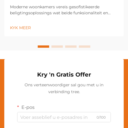
Moderne woonkamers vereis gesofistikeerde
beligtingsoplossings wat beide funksionaliteit en
estetiese aantreklikheid verbeter. 'n LED-vloerlamp
tree op as 'n veelsoortige beligtingsinrigting wat die
KYK MEER
atmosfeer van enige ruimte deur sy energie-
doeltreffende tegnologie transformeer...
Kry 'n Gratis Offer
Ons verteenwoordiger sal gou met u in
verbinding tree.
E-pos
0/100