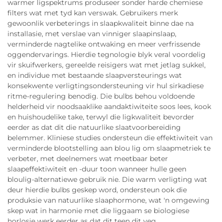
warmer ligspektrums produseer sonder harde chemiese
filters wat met tyd kan verswak. Gebruikers merk
gewoonlik verbeterings in slaapkwaliteit binne dae na
installasie, met verslae van vinniger slaapinslaap,
verminderde nagtelike ontwaking en meer verfrissende
oggendervarings. Hierdie tegnologie blyk veral voordelig
vir skuifwerkers, gereelde reisigers wat met jetlag sukkel,
en individue met bestaande slaapversteurings wat
konsekwente verligtingsondersteuning vir hul sirkadiese
ritme-regulering benodig. Die bulbs behou voldoende
helderheid vir noodsaaklike aandaktiwiteite soos lees, kook
en huishoudelike take, terwyl die ligkwaliteit bevorder
eerder as dat dit die natuurlike slaatvoorbereiding
belemmer. Kliniese studies ondersteun die effektiwiteit van
verminderde blootstelling aan blou lig om slaapmetriek te
verbeter, met deelnemers wat meetbaar beter
slaapeffektiwiteit en -duur toon wanneer hulle geen
bloulig-alternatiewe gebruik nie. Die warm verligting wat
deur hierdie bulbs geskep word, ondersteun ook die
produksie van natuurlike slaaphormone, wat 'n omgewing
skep wat in harmonie met die liggaam se biologiese
horlosie werk eerder as dat dit teen dit veg.