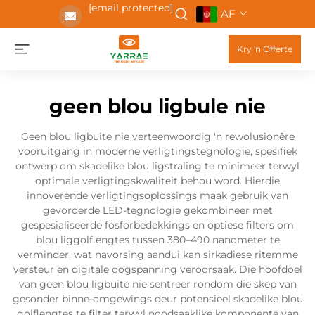
[email protected]
AF
Kry 'n Offerte
geen blou ligbule nie
Geen blou ligbuite nie verteenwoordig 'n rewolusionêre
vooruitgang in moderne verligtingstegnologie, spesifiek
ontwerp om skadelike blou ligstraling te minimeer terwyl
optimale verligtingskwaliteit behou word. Hierdie
innoverende verligtingsoplossings maak gebruik van
gevorderde LED-tegnologie gekombineer met
gespesialiseerde fosforbedekkings en optiese filters om
blou liggolflengtes tussen 380–490 nanometer te
verminder, wat navorsing aandui kan sirkadiese ritemme
versteur en digitale oogspanning veroorsaak. Die hoofdoel
van geen blou ligbuite nie sentreer rondom die skep van
gesonder binne-omgewings deur potensieel skadelike blou
golflengtes te filter terwyl noodsaaklike komponente van