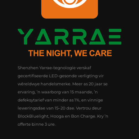
Shenzhen Yarrae-tegnologie verskaf
gecertifiseerde LED-gesonde verligting vir
wêreldwye handelsmerke. Meer as 20 jaar se
ervaring, ’n waarborg van 15 maande, ’n
defeksytarief van minder as 1%, en vinnige
leweringsdae van 15–20 dae. Vertrou deur
BlockBluelight, Hooga en Bon Charge. Kry ’n
offerte binne 3 ure.