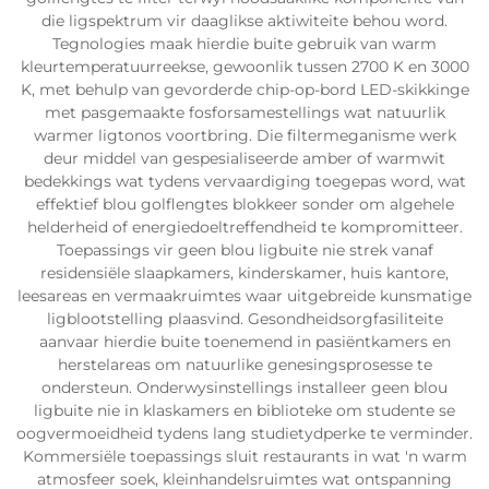
die ligspektrum vir daaglikse aktiwiteite behou word.
Tegnologies maak hierdie buite gebruik van warm
kleurtemperatuurreekse, gewoonlik tussen 2700 K en 3000
K, met behulp van gevorderde chip-op-bord LED-skikkinge
met pasgemaakte fosforsamestellings wat natuurlik
warmer ligtonos voortbring. Die filtermeganisme werk
deur middel van gespesialiseerde amber of warmwit
bedekkings wat tydens vervaardiging toegepas word, wat
effektief blou golflengtes blokkeer sonder om algehele
helderheid of energiedoeltreffendheid te kompromitteer.
Toepassings vir geen blou ligbuite nie strek vanaf
residensiële slaapkamers, kinderskamer, huis kantore,
leesareas en vermaakruimtes waar uitgebreide kunsmatige
ligblootstelling plaasvind. Gesondheidsorgfasiliteite
aanvaar hierdie buite toenemend in pasiëntkamers en
herstelareas om natuurlike genesingsprosesse te
ondersteun. Onderwysinstellings installeer geen blou
ligbuite nie in klaskamers en biblioteke om studente se
oogvermoeidheid tydens lang studietydperke te verminder.
Kommersiële toepassings sluit restaurants in wat 'n warm
atmosfeer soek, kleinhandelsruimtes wat ontspanning