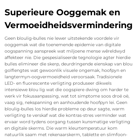
Superieure Ooggemak en
Vermoeidheidsvermindering
Geen bloulig-bulles nie lewer uitstekende voordele vir
ooggemak wat die toenemende epidemie van digitale
oogspanning aanspreek wat miljoene mense wêreldwyd
affekteer nie. Die gespesialiseerde tegnologie agter hierdie
bulles elimineer die skerp, deurdringende eienskap van blou
golflengtes wat gewoonlik visuele ongemak, hoofpyn en
langtermyn-oogvermoeidheid veroorsaak. Tradisionele
LED- en fluorescente verligting produseer dikwels
intensiewe blou lig wat die oogspiere dwing om harder te
werk vir fokusaanpassing, wat tot simptome soos droë oë,
vaag sig, nekspanning en aanhoudende hoofpyn lei. Geen
bloulig-bulles los hierdie probleme op deur sagte, warm
verligting te verskaf wat die kontras-stres verminder wat
ervaar word tydens oorgang tussen kunsmatige verligting
en digitale skerms. Die warm kleurtemperatuur kom
natuurlik saam met rekenaarskerm, tablette en slimfoon-