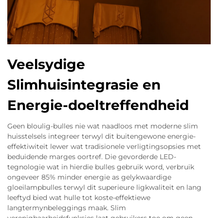
Veelsydige
Slimhuisintegrasie en
Energie-doeltreffendheid
Geen bloulig-bulles nie wat naadloos met moderne slim
huisstelsels integreer terwyl dit buitengewone energie-
effektiwiteit lewer wat tradisionele verligtingsopsies met
beduidende marges oortref. Die gevorderde LED-
tegnologie wat in hierdie bulles gebruik word, verbruik
ongeveer 85% minder energie as gelykwaardige
gloeilampbulles terwyl dit superieure ligkwaliteit en lang
leeftyd bied wat hulle tot koste-effektiewe
langtermynbeleggings maak. Slim