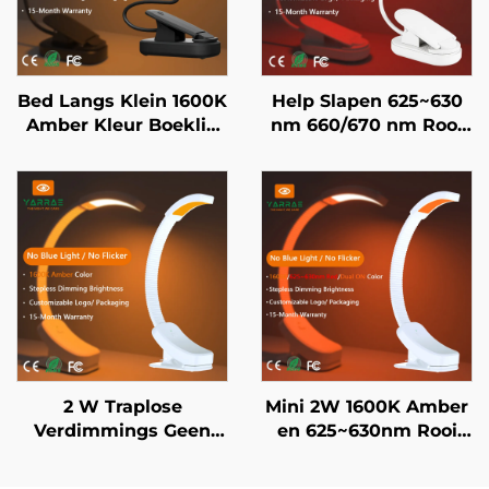
Bed Langs Klein 1600K
Help Slapen 625~630
Amber Kleur Boeklig
nm 660/670 nm Rooi
Geen Blou Lig Swart
Kleur Geen Flikkering
Liggaam LED Boeklig
Geen Blou Lig Wit
Liggaam LED Boeklig
2 W Traplose
Mini 2W 1600K Amber
Verdimmings Geen
en 625~630nm Rooi
Blou 1600K Amber
Kleur Geen Blou Lig &
Verligtingskleur Swart
Flikker Wit Liggaam