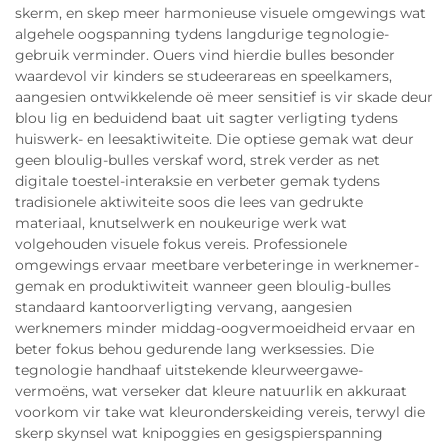
skerm, en skep meer harmonieuse visuele omgewings wat
algehele oogspanning tydens langdurige tegnologie-
gebruik verminder. Ouers vind hierdie bulles besonder
waardevol vir kinders se studeerareas en speelkamers,
aangesien ontwikkelende oë meer sensitief is vir skade deur
blou lig en beduidend baat uit sagter verligting tydens
huiswerk- en leesaktiwiteite. Die optiese gemak wat deur
geen bloulig-bulles verskaf word, strek verder as net
digitale toestel-interaksie en verbeter gemak tydens
tradisionele aktiwiteite soos die lees van gedrukte
materiaal, knutselwerk en noukeurige werk wat
volgehouden visuele fokus vereis. Professionele
omgewings ervaar meetbare verbeteringe in werknemer-
gemak en produktiwiteit wanneer geen bloulig-bulles
standaard kantoorverligting vervang, aangesien
werknemers minder middag-oogvermoeidheid ervaar en
beter fokus behou gedurende lang werksessies. Die
tegnologie handhaaf uitstekende kleurweergawe-
vermoëns, wat verseker dat kleure natuurlik en akkuraat
voorkom vir take wat kleuronderskeiding vereis, terwyl die
skerp skynsel wat knipoggies en gesigspierspanning