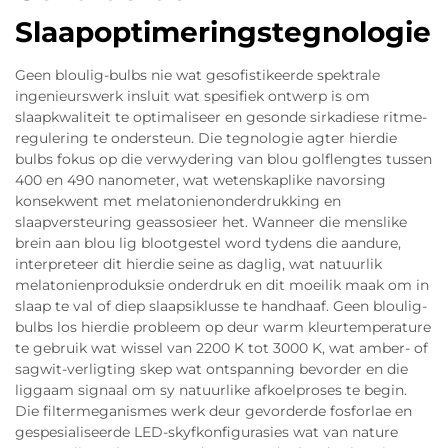
Slaapoptimeringstegnologie
Geen bloulig-bulbs nie wat gesofistikeerde spektrale
ingenieurswerk insluit wat spesifiek ontwerp is om
slaapkwaliteit te optimaliseer en gesonde sirkadiese ritme-
regulering te ondersteun. Die tegnologie agter hierdie
bulbs fokus op die verwydering van blou golflengtes tussen
400 en 490 nanometer, wat wetenskaplike navorsing
konsekwent met melatonienonderdrukking en
slaapversteuring geassosieer het. Wanneer die menslike
brein aan blou lig blootgestel word tydens die aandure,
interpreteer dit hierdie seine as daglig, wat natuurlik
melatonienproduksie onderdruk en dit moeilik maak om in
slaap te val of diep slaapsiklusse te handhaaf. Geen bloulig-
bulbs los hierdie probleem op deur warm kleurtemperature
te gebruik wat wissel van 2200 K tot 3000 K, wat amber- of
sagwit-verligting skep wat ontspanning bevorder en die
liggaam signaal om sy natuurlike afkoelproses te begin.
Die filtermeganismes werk deur gevorderde fosforlae en
gespesialiseerde LED-skyfkonfigurasies wat van nature