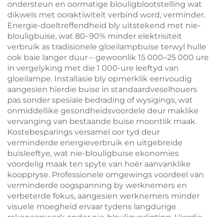
ondersteun en oormatige blouligblootstelling wat
dikwels met ooraktiwiteit verbind word, verminder.
Energie-doeltreffendheid bly uitstekend met nie-
blouligbuise, wat 80–90% minder elektrisiteit
verbruik as tradisionele gloeilampbuise terwyl hulle
ook baie langer duur – gewoonlik 15 000–25 000 ure
in vergelyking met die 1 000-ure leeftyd van
gloeilampe. Installasie bly opmerklik eenvoudig
aangesien hierdie buise in standaardveselhouers
pas sonder spesiale bedrading of wysigings, wat
onmiddellike gesondheidsvoordele deur maklike
vervanging van bestaande buise moontlik maak.
Kostebesparings versamel oor tyd deur
verminderde energieverbruik en uitgebreide
buisleeftye, wat nie-blouligbuise ekonomies
voordelig maak ten spyte van hoër aanvanklike
kooppryse. Professionele omgewings voordeel van
verminderde oogspanning by werknemers en
verbeterde fokus, aangesien werknemers minder
visuele moegheid ervaar tydens langdurige