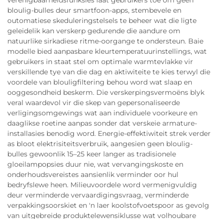
verenigbaarheidsfunksies laat gebruikers toe om geen
bloulig-bulles deur smartfoon-apps, stembevele en
outomatiese skeduleringstelsels te beheer wat die ligte
geleidelik kan verskerp gedurende die aandure om
natuurlike sirkadiese ritme-oorgange te ondersteun. Baie
modelle bied aanpasbare kleurtemperatuurinstellings, wat
gebruikers in staat stel om optimale warmtevlakke vir
verskillende tye van die dag en aktiwiteite te kies terwyl die
voordele van blouligfiltering behou word wat slaap en
ooggesondheid beskerm. Die verskerpingsvermoëns blyk
veral waardevol vir die skep van gepersonaliseerde
verligingsomgewings wat aan individuele voorkeure en
daaglikse roetine aanpas sonder dat verskeie armature-
installasies benodig word. Energie-effektiwiteit strek verder
as bloot elektrisiteitsverbruik, aangesien geen bloulig-
bulles gewoonlik 15–25 keer langer as tradisionele
gloeilampopsies duur nie, wat vervangingskoste en
onderhoudsvereistes aansienlik verminder oor hul
bedryfslewe heen. Milieuvoordele word vermenigvuldig
deur verminderde vervaardigingsvraag, verminderde
verpakkingsoorskiet en 'n laer koolstofvoetspoor as gevolg
van uitgebreide produktelewensiklusse wat volhoubare