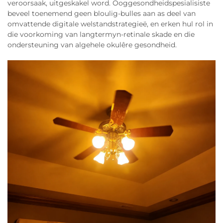
veroorsaak, uitgeskakel word. Ooggesondheidspesialisiste
beveel toenemend geen bloulig-bulles aan as deel van
omvattende digitale welstandstrategieë, en erken hul rol in
die voorkoming van langtermyn-retinale skade en die
ondersteuning van algehele okulêre gesondheid.