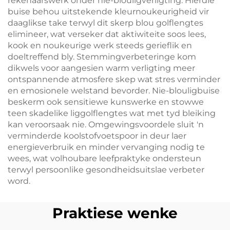
rekenaarswerk onder nie-blouligverligting. Hierdie
buise behou uitstekende kleurnoukeurigheid vir
daaglikse take terwyl dit skerp blou golflengtes
elimineer, wat verseker dat aktiwiteite soos lees,
kook en noukeurige werk steeds gerieflik en
doeltreffend bly. Stemmingverbeteringe kom
dikwels voor aangesien warm verligting meer
ontspannende atmosfere skep wat stres verminder
en emosionele welstand bevorder. Nie-blouligbuise
beskerm ook sensitiewe kunswerke en stowwe
teen skadelike liggolflengtes wat met tyd bleiking
kan veroorsaak nie. Omgewingsvoordele sluit 'n
verminderde koolstofvoetspoor in deur laer
energieverbruik en minder vervanging nodig te
wees, wat volhoubare leefpraktyke ondersteun
terwyl persoonlike gesondheidsuitslae verbeter
word.
Praktiese wenke