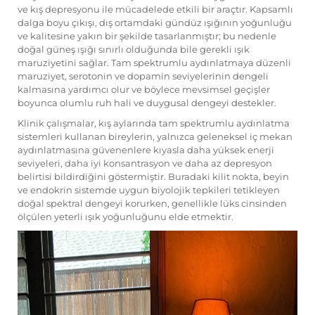
ve kış depresyonu ile mücadelede etkili bir araçtır. Kapsamlı
dalga boyu çıkışı, dış ortamdaki gündüz ışığının yoğunluğu
ve kalitesine yakın bir şekilde tasarlanmıştır; bu nedenle
doğal güneş ışığı sınırlı olduğunda bile gerekli ışık
maruziyetini sağlar. Tam spektrumlu aydınlatmaya düzenli
maruziyet, serotonin ve dopamin seviyelerinin dengeli
kalmasına yardımcı olur ve böylece mevsimsel geçişler
boyunca olumlu ruh hali ve duygusal dengeyi destekler.
Klinik çalışmalar, kış aylarında tam spektrumlu aydınlatma
sistemleri kullanan bireylerin, yalnızca geleneksel iç mekan
aydınlatmasına güvenenlere kıyasla daha yüksek enerji
seviyeleri, daha iyi konsantrasyon ve daha az depresyon
belirtisi bildirdiğini göstermiştir. Buradaki kilit nokta, beyin
ve endokrin sistemde uygun biyolojik tepkileri tetikleyen
doğal spektral dengeyi korurken, genellikle lüks cinsinden
ölçülen yeterli ışık yoğunluğunu elde etmektir.