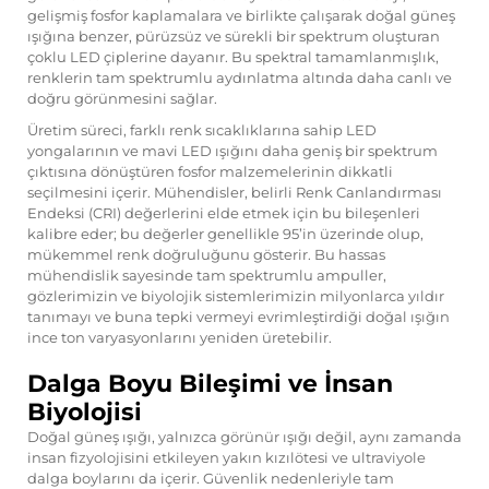
gelişmiş fosfor kaplamalara ve birlikte çalışarak doğal güneş
ışığına benzer, pürüzsüz ve sürekli bir spektrum oluşturan
çoklu LED çiplerine dayanır. Bu spektral tamamlanmışlık,
renklerin tam spektrumlu aydınlatma altında daha canlı ve
doğru görünmesini sağlar.
Üretim süreci, farklı renk sıcaklıklarına sahip LED
yongalarının ve mavi LED ışığını daha geniş bir spektrum
çıktısına dönüştüren fosfor malzemelerinin dikkatli
seçilmesini içerir. Mühendisler, belirli Renk Canlandırması
Endeksi (CRI) değerlerini elde etmek için bu bileşenleri
kalibre eder; bu değerler genellikle 95’in üzerinde olup,
mükemmel renk doğruluğunu gösterir. Bu hassas
mühendislik sayesinde tam spektrumlu ampuller,
gözlerimizin ve biyolojik sistemlerimizin milyonlarca yıldır
tanımayı ve buna tepki vermeyi evrimleştirdiği doğal ışığın
ince ton varyasyonlarını yeniden üretebilir.
Dalga Boyu Bileşimi ve İnsan
Biyolojisi
Doğal güneş ışığı, yalnızca görünür ışığı değil, aynı zamanda
insan fizyolojisini etkileyen yakın kızılötesi ve ultraviyole
dalga boylarını da içerir. Güvenlik nedenleriyle tam