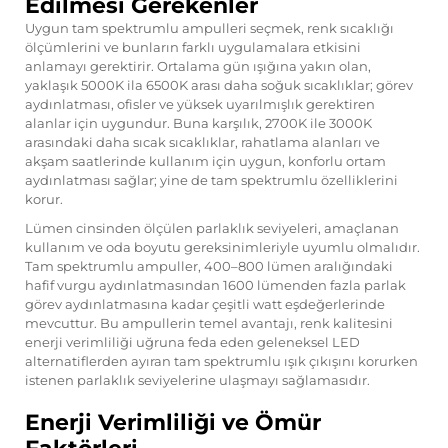
Edilmesi Gerekenler
Uygun tam spektrumlu ampulleri seçmek, renk sıcaklığı
ölçümlerini ve bunların farklı uygulamalara etkisini
anlamayı gerektirir. Ortalama gün ışığına yakın olan,
yaklaşık 5000K ila 6500K arası daha soğuk sıcaklıklar; görev
aydınlatması, ofisler ve yüksek uyarılmışlık gerektiren
alanlar için uygundur. Buna karşılık, 2700K ile 3000K
arasındaki daha sıcak sıcaklıklar, rahatlama alanları ve
akşam saatlerinde kullanım için uygun, konforlu ortam
aydınlatması sağlar; yine de tam spektrumlu özelliklerini
korur.
Lümen cinsinden ölçülen parlaklık seviyeleri, amaçlanan
kullanım ve oda boyutu gereksinimleriyle uyumlu olmalıdır.
Tam spektrumlu ampuller, 400–800 lümen aralığındaki
hafif vurgu aydınlatmasından 1600 lümenden fazla parlak
görev aydınlatmasına kadar çeşitli watt eşdeğerlerinde
mevcuttur. Bu ampullerin temel avantajı, renk kalitesini
enerji verimliliği uğruna feda eden geleneksel LED
alternatiflerden ayıran tam spektrumlu ışık çıkışını korurken
istenen parlaklık seviyelerine ulaşmayı sağlamasıdır.
Enerji Verimliliği ve Ömür