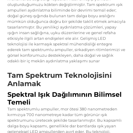
oluşturduğumuzu kökten değiştirmiştir. Tam spektrum
ışık
ampulleri
aydınlatma biliminde bir devrimi temsil eder;
doğal güneş ışığında bulunan tam dalga boyu aralığını
mümkün olduğunca doğru bir şekilde taklit etmek amacıyla
tasarlanmıştır. Bu yenilikçi aydınlatma çözümleri, yapay
ışığın insan sağlığına, uyku düzenlerine ve genel refaha
etkisiyle ilgili artan endişeleri ele alır. Gelişmiş LED
teknolojisi ile karmaşık spektral mühendisliği entegre
ederek tam spektrumlu ampuller, sirkadiyen ritimlerimizi ve
görsel konforumuzu destekleyen, daha doğal ve sağlık
odaklı bir iç mekân aydınlatma yaklaşımı sunar
Tam Spektrum Teknolojisini
Anlamak
Spektral Işık Dağılımının Bilimsel
Temeli
Tam spektrumlu ampuller, mor ötesi 380 nanometreden
kırmızıya 700 nanometreye kadar tüm görünür ışık
spektrumunu üretecek şekilde tasarlanmıştır. Bu kapsamlı
dalga boyu kapsamı, genellikle dar bantlarda ışık yayan
geleneksel LED ampullerden ayırt eder. Bu teknoloji,