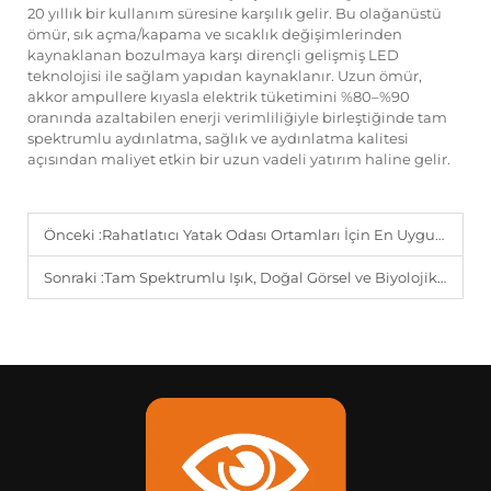
20 yıllık bir kullanım süresine karşılık gelir. Bu olağanüstü
ömür, sık açma/kapama ve sıcaklık değişimlerinden
kaynaklanan bozulmaya karşı dirençli gelişmiş LED
teknolojisi ile sağlam yapıdan kaynaklanır. Uzun ömür,
akkor ampullere kıyasla elektrik tüketimini %80–%90
oranında azaltabilen enerji verimliliğiyle birleştiğinde tam
spektrumlu aydınlatma, sağlık ve aydınlatma kalitesi
açısından maliyet etkin bir uzun vadeli yatırım haline gelir.
Önceki :
Rahatlatıcı Yatak Odası Ortamları İçin En Uygun Renk Sıcaklığı Aralığı Nedir?
Sonraki :
Tam Spektrumlu Işık, Doğal Görsel ve Biyolojik Ritimleri Nasıl Destekler?