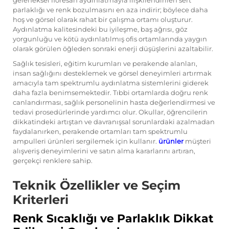
geleneksel floresan aydınlatmayla ilişkilendirilen sert
parlaklığı ve renk bozulmasını en aza indirir; böylece daha
hoş ve görsel olarak rahat bir çalışma ortamı oluşturur.
Aydınlatma kalitesindeki bu iyileşme, baş ağrısı, göz
yorgunluğu ve kötü aydınlatılmış ofis ortamlarında yaygın
olarak görülen öğleden sonraki enerji düşüşlerini azaltabilir.
Sağlık tesisleri, eğitim kurumları ve perakende alanları,
insan sağlığını desteklemek ve görsel deneyimleri artırmak
amacıyla tam spektrumlu aydınlatma sistemlerini giderek
daha fazla benimsemektedir. Tıbbi ortamlarda doğru renk
canlandırması, sağlık personelinin hasta değerlendirmesi ve
tedavi prosedürlerinde yardımcı olur. Okullar, öğrencilerin
dikkatindeki artıştan ve davranışsal sorunlardaki azalmadan
faydalanırken, perakende ortamları tam spektrumlu
ampulleri ürünleri sergilemek için kullanır.
ürünler
müşteri
alışveriş deneyimlerini ve satın alma kararlarını artıran,
gerçekçi renklere sahip.
Teknik Özellikler ve Seçim
Kriterleri
Renk Sıcaklığı ve Parlaklık Dikkat