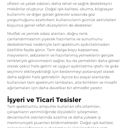
ofisleri ve yatak odaları, daha rahat ve sağlık destekleyici
mekânlar oluşturur. Doğal ışık kalitesi, okuma, bilgisayar
kullanımı ve diğer görsel görevler sırasında göz
yorgunluğunu azaltırken; kullanıcıların günlük aktiviteleri
boyunca genel refah düzeylerini de destekler.
Mutfak ve yemek odası alanları, doğru renk
canlandırmasının yiyecek hazırlama ve sunumunu
desteklemesi nedeniyle tam spektrum aydınlatmadan
özellikle fayda görür. Tam dalga boyu kapsaması,
meyvelerin, sebzelerin ve hazırlanmış yemeklerin gerçek
renkleriyle görünmesini sağlar; bu da yemekleri daha görsel
olarak çekici hale getirir ve uygun aydınlatma iştahı ile gıda
seçimini etkileyebildiği için beslenmeyi potansiyel olarak
daha sağlıklı hale getirebilir. Ayrıca bu sosyal alanlarda
kullanılan tam spektrum lambaları, aile birlikleri ve misafir
ağırlamaları için daha davetkar bir atmosfer yaratır.
İşyeri ve Ticari Tesisler
Tam spektrumlu ampuller kullanan ofis ortamları,
çalışanların verimliliğinde ölçülebilir iyileşmeler,
devamsızlık oranlarında azalma ve daha yüksek iş
memnuniyeti puanları bildirmektedir. Doğal ışık kalitesi,