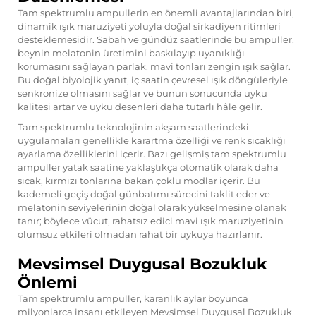
Tam spektrumlu ampullerin en önemli avantajlarından biri,
dinamik ışık maruziyeti yoluyla doğal sirkadiyen ritimleri
desteklemesidir. Sabah ve gündüz saatlerinde bu ampuller,
beynin melatonin üretimini baskılayıp uyanıklığı
korumasını sağlayan parlak, mavi tonları zengin ışık sağlar.
Bu doğal biyolojik yanıt, iç saatin çevresel ışık döngüleriyle
senkronize olmasını sağlar ve bunun sonucunda uyku
kalitesi artar ve uyku desenleri daha tutarlı hâle gelir.
Tam spektrumlu teknolojinin akşam saatlerindeki
uygulamaları genellikle karartma özelliği ve renk sıcaklığı
ayarlama özelliklerini içerir. Bazı gelişmiş
tam spektrumlu
ampuller
yatak saatine yaklaştıkça otomatik olarak daha
sıcak, kırmızı tonlarına bakan çoklu modlar içerir. Bu
kademeli geçiş doğal günbatımı sürecini taklit eder ve
melatonin seviyelerinin doğal olarak yükselmesine olanak
tanır; böylece vücut, rahatsız edici mavi ışık maruziyetinin
olumsuz etkileri olmadan rahat bir uykuya hazırlanır.
Mevsimsel Duygusal Bozukluk
Önlemi
Tam spektrumlu ampuller, karanlık aylar boyunca
milyonlarca insanı etkileyen Mevsimsel Duygusal Bozukluk