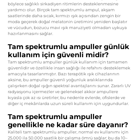
böylece sağlıklı sirkadiyen ritimlerin desteklenmesine
yardımcı olur. Birçok tam spektrumlu ampul, akşam
saatlerinde daha sıcak, kırmızı ışık açısından zengin bir
moda geçerek doğal melatonin üretimini yeniden başlatır
ve vücudun, bozucu mavi ışık maruziyeti olmadan uykuya
hazırlanmasını sağlar.
Tam spektrumlu ampuller günlük
kullanım için güvenli midir?
Tam spektrumlu ampuller günlük kullanım için tamamen
güvenlidir ve özellikle insan sağlığı ile refahını desteklemek
amacıyla tasarlanmıştır. Bazı terapötik ışık cihazlarının
aksine, bu ampuller güvenli yoğunluk aralıklarında
çalışırken doğal ışığın spektral avantajlarını sunar. Zararlı UV
radyasyonu içermezler ve geleneksel akkor ampullere
kıyasla çok az ısı üretirler; bu nedenle evlerde, ofislerde ve
diğer iç mekânlarda uzun süreli kullanım için uygundurlar.
Tam spektrumlu ampuller
genellikle ne kadar süre dayanır?
Kaliteli tam spektrumlu ampuller, normal ev kullanımı için
25.000 ila 50.000 saatlik bir çalışma ömrü sağlar; bu da 10–