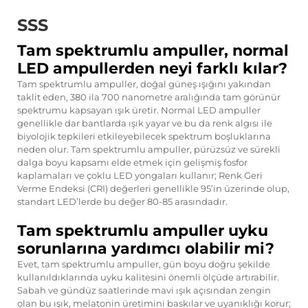
SSS
Tam spektrumlu ampuller, normal
LED ampullerden neyi farklı kılar?
Tam spektrumlu ampuller, doğal güneş ışığını yakından
taklit eden, 380 ila 700 nanometre aralığında tam görünür
spektrumu kapsayan ışık üretir. Normal LED ampuller
genellikle dar bantlarda ışık yayar ve bu da renk algısı ile
biyolojik tepkileri etkileyebilecek spektrum boşluklarına
neden olur. Tam spektrumlu ampuller, pürüzsüz ve sürekli
dalga boyu kapsamı elde etmek için gelişmiş fosfor
kaplamaları ve çoklu LED yongaları kullanır; Renk Geri
Verme Endeksi (CRI) değerleri genellikle 95’in üzerinde olup,
standart LED’lerde bu değer 80-85 arasındadır.
Tam spektrumlu ampuller uyku
sorunlarına yardımcı olabilir mi?
Evet, tam spektrumlu ampuller, gün boyu doğru şekilde
kullanıldıklarında uyku kalitesini önemli ölçüde artırabilir.
Sabah ve gündüz saatlerinde mavi ışık açısından zengin
olan bu ışık, melatonin üretimini baskılar ve uyanıklığı korur;