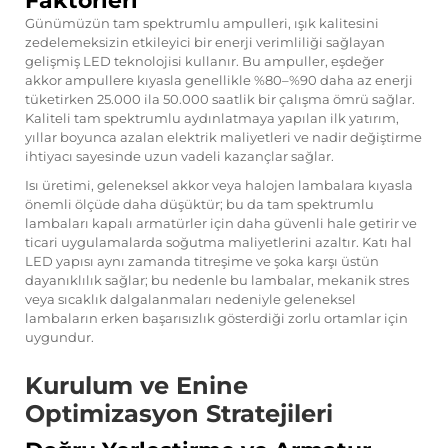
Faktörleri
Günümüzün tam spektrumlu ampulleri, ışık kalitesini
zedelemeksizin etkileyici bir enerji verimliliği sağlayan
gelişmiş LED teknolojisi kullanır. Bu ampuller, eşdeğer
akkor ampullere kıyasla genellikle %80–%90 daha az enerji
tüketirken 25.000 ila 50.000 saatlik bir çalışma ömrü sağlar.
Kaliteli tam spektrumlu aydınlatmaya yapılan ilk yatırım,
yıllar boyunca azalan elektrik maliyetleri ve nadir değiştirme
ihtiyacı sayesinde uzun vadeli kazançlar sağlar.
Isı üretimi, geleneksel akkor veya halojen lambalara kıyasla
önemli ölçüde daha düşüktür; bu da tam spektrumlu
lambaları kapalı armatürler için daha güvenli hale getirir ve
ticari uygulamalarda soğutma maliyetlerini azaltır. Katı hal
LED yapısı aynı zamanda titreşime ve şoka karşı üstün
dayanıklılık sağlar; bu nedenle bu lambalar, mekanik stres
veya sıcaklık dalgalanmaları nedeniyle geleneksel
lambaların erken başarısızlık gösterdiği zorlu ortamlar için
uygundur.
Kurulum ve Enine
Optimizasyon Stratejileri