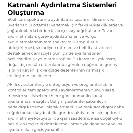
Katmanlı Aydınlatma Sistemleri
Oluşturma
Etkili tam spektrumlu aydınlatma tasarımı, dinamik ve
uyarlanabilir ortamlar yaratmak için farklı yüksekliklerde ve
yoğunluklarda birden fazla ışık kaynağı kullanır. Tavan
aydınlatmaları, görev aydınlatmaları ve vurgu
aydınlatmalarının tam spektrumlu ampullerle
birleştirilmesi, sirkadiyen ritimleri ve belirli aktiviteleri
desteklemek amacıyla gün içinde ayarlanabilen
özelleştirilmiş aydınlatma sağlar. Bu katmanlı yaklaşım,
doğal dış mekân ortamlarında görülen doğrudan güneş
ışığı, yansıyan ışık ve gölge desenlerinin karmaşık
etkileşimini taklit eder.
Akıllı ev sistemleriyle entegrasyon ve programlanabilir
kontroller, tam spektrumlu aydınlatmanın günün saati,
mevsim ve kişisel tercihlere göre otomatik olarak
ayarlanmasını sağlar. Gelişmiş sistemler sabahleyin
parlaklığı kademeli olarak artırabilir ve renk sıcaklığını daha
soğuk tonlara kaydırabilir; gündüz aktiviteleri için optimal
aydınlatmayı koruyabilir; akşam saatlerinde ise doğal uyku
hazırlık süreçlerini desteklemek amacıyla daha sıcak ve loş
ayarlamalara geçiş yapabilir.