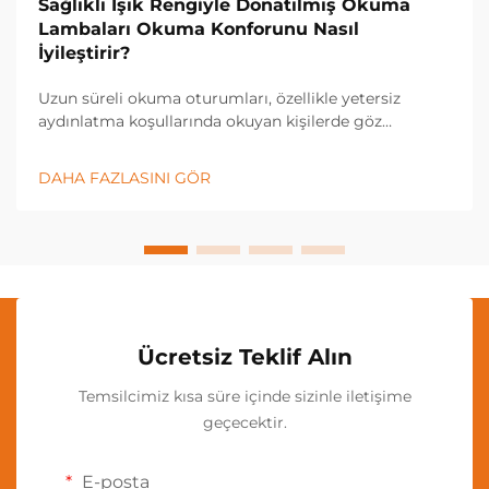
Sağlıklı Işık Rengiyle Donatılmış Okuma
Lambaları Okuma Konforunu Nasıl
İyileştirir?
Uzun süreli okuma oturumları, özellikle yetersiz
aydınlatma koşullarında okuyan kişilerde göz
yorgunluğuna, baş ağrısına ve yorgunluğa neden
olur. Işığın kalitesi, görsel konforu, anlama düzeyini ve
DAHA FAZLASINI GÖR
genel okuma deneyimini önemli ölçüde etkiler...
Ücretsiz Teklif Alın
Temsilcimiz kısa süre içinde sizinle iletişime
geçecektir.
E-posta