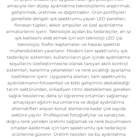
amacıyla ileri düzey aydınlatma teknolojilerini araştırmak,
geliştirmek, üretmek ve dağıtmaktır. Ürün portföyleri
genellikle dengeli ışık spektrumu yayan LED panelleri,
floresan tüpleri, akkor ampuller ve özel aydınlatma
armatürlerini içerir. Teknolojik açıdan bu tedarikçiler, en iyi
ışık kalitesini elde etmek için son teknoloji LED çip
teknolojisi, fosfor kaplamaları ve hassas spektral
mühendislikten yararlanır. Modern tam spektrumlu ışık
tedarikçisi sistemleri, kullanıcıların gün içinde aydınlatma
koşullarını özelleştirmesine olanak tanıyan akıllı kontrol
sistemleri, karartma yetenekleri ve renk sıcaklığı ayarlama
özelliklerini içerir. Uygulama alanları, tam spektrumlu
aydınlatmanın fotosentezi ve bitki gelişimini desteklediği
tarım sektöründen, sirkadiyen ritmi desteklemesi gereken
sağlık tesislerine, daha iyi öğrenme ortamları sağlamayı
amaçlayan eğitim kurumlarına ve doğal aydınlatma
alternatifleri arayan konut alanlarına kadar çok sayıda
sektöre yayılır. Profesyonel fotoğrafçılar ve sanatçılar,
doğru renk yeniden üretimi sağlamak ve renk bozulmasını
ortadan kaldırmak için tam spektrumlu ışık tedarikçisi
ürünlerine güvenir. Üretim tesisleri ise bu aydınlatma