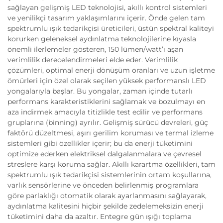
sağlayan gelişmiş LED teknolojisi, akıllı kontrol sistemleri
ve yenilikçi tasarım yaklaşımlarını içerir. Önde gelen tam
spektrumlu ışık tedarikçisi üreticileri, üstün spektral kaliteyi
korurken geleneksel aydınlatma teknolojilerine kıyasla
önemli ilerlemeler gösteren, 150 lümen/watt’ı aşan
verimlilik derecelendirmeleri elde eder. Verimlilik
çözümleri, optimal enerji dönüşüm oranları ve uzun işletme
ömürleri için özel olarak seçilen yüksek performanslı LED
yongalarıyla başlar. Bu yongalar, zaman içinde tutarlı
performans karakteristiklerini sağlamak ve bozulmayı en
aza indirmek amacıyla titizlikle test edilir ve performans
gruplarına (binning) ayrılır. Gelişmiş sürücü devreleri, güç
faktörü düzeltmesi, aşırı gerilim koruması ve termal izleme
sistemleri gibi özellikler içerir; bu da enerji tüketimini
optimize ederken elektriksel dalgalanmalara ve çevresel
streslere karşı koruma sağlar. Akıllı karartma özellikleri, tam
spektrumlu ışık tedarikçisi sistemlerinin ortam koşullarına,
varlık sensörlerine ve önceden belirlenmiş programlara
göre parlaklığı otomatik olarak ayarlanmasını sağlayarak,
aydınlatma kalitesini hiçbir şekilde zedelemeksizin enerji
tüketimini daha da azaltır. Entegre gün ışığı toplama