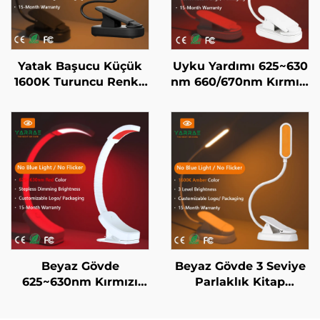
Yatak Başucu Küçük
Uyku Yardımı 625~630
1600K Turuncu Renkli
nm 660/670nm Kırmızı
Mavi Işık Yok Siyah
Renk Flicker Yok Mavi
Cisim LED Kitap Işığı
Işık Yok Beyaz Cisim
LED Kitap Işığı
Beyaz Gövde
Beyaz Gövde 3 Seviye
625~630nm Kırmızı
Parlaklık Kitap
Gece Lambası Sonsuz
Aydınlatma Yatak
Ayarlı Parlaklık
Odası Yatağın Başucu