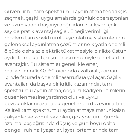
Otomatik Parlaklık
Lambası 1600K Amber
Hafızası 800mAh Pil
Renk LED Kitap
Güvenilir bir tam spektrumlu aydınlatma tedarikçisi
60 Saat Çalışma Süresi
Okuma Işığı
seçmek, çeşitli uygulamalarda günlük operasyonları
1 Saatte Hızlı Şarj
ve uzun vadeli başarıyı doğrudan etkileyen çok
sayıda pratik avantaj sağlar. Enerji verimliliği,
modern tam spektrumlu aydınlatma sistemlerinin
geleneksel aydınlatma çözümlerine kıyasla önemli
ölçüde daha az elektrik tüketmesiyle birlikte üstün
aydınlatma kalitesi sunması nedeniyle öncelikli bir
avantajdır. Bu sistemler genellikle enerji
maliyetlerini %40–60 oranında azaltarak, zaman
içinde faturada önemli tasarruflara yol açar. Sağlık
avantajları da başka bir kritik kazanımdır; tam
spektrumlu aydınlatma, doğal sirkadiyen ritimlerin
düzenlenmesine yardımcı olur ve uyku
bozukluklarını azaltarak genel refah düzeyini artırır.
Kaliteli tam spektrumlu aydınlatmaya maruz kalan
çalışanlar ve konut sakinleri, göz yorgunluğunda
azalma, baş ağrısında düşüş ve gün boyu daha
dengeli ruh hali yaşarlar. İşyeri ortamlarında tam