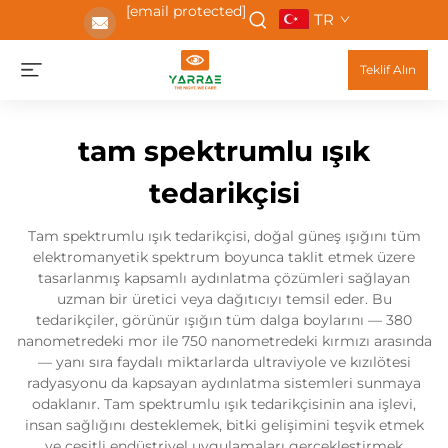
[email protected]
TR
Teklif Alın
tam spektrumlu ışık
tedarikçisi
Tam spektrumlu ışık tedarikçisi, doğal güneş ışığını tüm
elektromanyetik spektrum boyunca taklit etmek üzere
tasarlanmış kapsamlı aydınlatma çözümleri sağlayan
uzman bir üretici veya dağıtıcıyı temsil eder. Bu
tedarikçiler, görünür ışığın tüm dalga boylarını — 380
nanometredeki mor ile 750 nanometredeki kırmızı arasında
— yanı sıra faydalı miktarlarda ultraviyole ve kızılötesi
radyasyonu da kapsayan aydınlatma sistemleri sunmaya
odaklanır. Tam spektrumlu ışık tedarikçisinin ana işlevi,
insan sağlığını desteklemek, bitki gelişimini teşvik etmek
ve çeşitli endüstriyel uygulamaları gerçekleştirmek