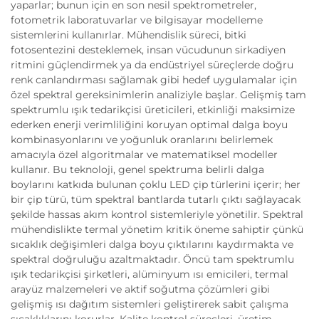
yaparlar; bunun için en son nesil spektrometreler,
fotometrik laboratuvarlar ve bilgisayar modelleme
sistemlerini kullanırlar. Mühendislik süreci, bitki
fotosentezini desteklemek, insan vücudunun sirkadiyen
ritmini güçlendirmek ya da endüstriyel süreçlerde doğru
renk canlandırması sağlamak gibi hedef uygulamalar için
özel spektral gereksinimlerin analiziyle başlar. Gelişmiş tam
spektrumlu ışık tedarikçisi üreticileri, etkinliği maksimize
ederken enerji verimliliğini koruyan optimal dalga boyu
kombinasyonlarını ve yoğunluk oranlarını belirlemek
amacıyla özel algoritmalar ve matematiksel modeller
kullanır. Bu teknoloji, genel spektruma belirli dalga
boylarını katkıda bulunan çoklu LED çip türlerini içerir; her
bir çip türü, tüm spektral bantlarda tutarlı çıktı sağlayacak
şekilde hassas akım kontrol sistemleriyle yönetilir. Spektral
mühendislikte termal yönetim kritik öneme sahiptir çünkü
sıcaklık değişimleri dalga boyu çıktılarını kaydırmakta ve
spektral doğruluğu azaltmaktadır. Öncü tam spektrumlu
ışık tedarikçisi şirketleri, alüminyum ısı emicileri, termal
arayüz malzemeleri ve aktif soğutma çözümleri gibi
gelişmiş ısı dağıtım sistemleri geliştirerek sabit çalışma