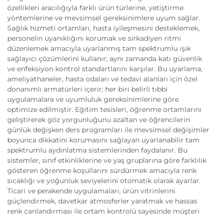
özellikleri aracılığıyla farklı ürün türlerine, yetiştirme
yöntemlerine ve mevsimsel gereksinimlere uyum sağlar.
Sağlık hizmeti ortamları, hasta iyileşmesini desteklemek,
personelin uyanıklığını korumak ve sirkadiyen ritmi
düzenlemek amacıyla uyarlanmış tam spektrumlu ışık
sağlayıcı çözümlerini kullanır; aynı zamanda katı güvenlik
ve enfeksiyon kontrol standartlarını karşılar. Bu uyarlama,
ameliyathaneler, hasta odaları ve tedavi alanları için özel
donanımlı armatürleri içerir; her biri belirli tıbbi
uygulamalara ve uyumluluk gereksinimlerine göre
optimize edilmiştir. Eğitim tesisleri, öğrenme ortamlarını
geliştirerek göz yorgunluğunu azaltan ve öğrencilerin
günlük değişken ders programları ile mevsimsel değişimler
boyunca dikkatini korumasını sağlayan uyarlanabilir tam
spektrumlu aydınlatma sistemlerinden faydalanır. Bu
sistemler, sınıf etkinliklerine ve yaş gruplarına göre farklılık
gösteren öğrenme koşullarını sürdürmek amacıyla renk
sıcaklığı ve yoğunluk seviyelerini otomatik olarak ayarlar.
Ticari ve perakende uygulamaları, ürün vitrinlerini
güçlendirmek, davetkar atmosferler yaratmak ve hassas
renk canlandırması ile ortam kontrolü sayesinde müşteri