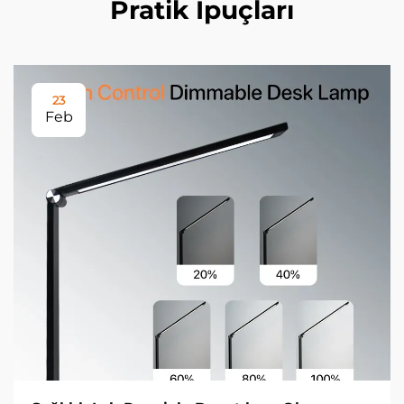
Pratik İpuçları
23
Feb