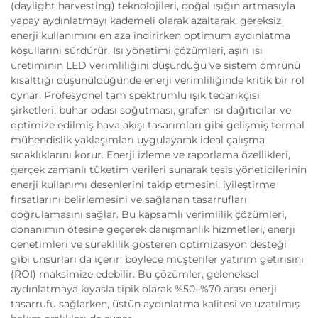
(daylight harvesting) teknolojileri, doğal ışığın artmasıyla
yapay aydınlatmayı kademeli olarak azaltarak, gereksiz
enerji kullanımını en aza indirirken optimum aydınlatma
koşullarını sürdürür. Isı yönetimi çözümleri, aşırı ısı
üretiminin LED verimliliğini düşürdüğü ve sistem ömrünü
kısalttığı düşünüldüğünde enerji verimliliğinde kritik bir rol
oynar. Profesyonel tam spektrumlu ışık tedarikçisi
şirketleri, buhar odası soğutması, grafen ısı dağıtıcılar ve
optimize edilmiş hava akışı tasarımları gibi gelişmiş termal
mühendislik yaklaşımları uygulayarak ideal çalışma
sıcaklıklarını korur. Enerji izleme ve raporlama özellikleri,
gerçek zamanlı tüketim verileri sunarak tesis yöneticilerinin
enerji kullanımı desenlerini takip etmesini, iyileştirme
fırsatlarını belirlemesini ve sağlanan tasarrufları
doğrulamasını sağlar. Bu kapsamlı verimlilik çözümleri,
donanımın ötesine geçerek danışmanlık hizmetleri, enerji
denetimleri ve süreklilik gösteren optimizasyon desteği
gibi unsurları da içerir; böylece müşteriler yatırım getirisini
(ROI) maksimize edebilir. Bu çözümler, geleneksel
aydınlatmaya kıyasla tipik olarak %50–%70 arası enerji
tasarrufu sağlarken, üstün aydınlatma kalitesi ve uzatılmış