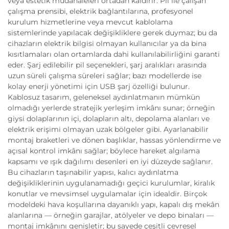
veya estetik müdahaleleri ortadan kaldırır. Pil ile çalışan
çalışma prensibi, elektrik bağlantılarına, profesyonel
kurulum hizmetlerine veya mevcut kablolama
sistemlerinde yapılacak değişikliklere gerek duymaz; bu da
cihazların elektrik bilgisi olmayan kullanıcılar ya da bina
kısıtlamaları olan ortamlarda dahi kullanılabilirliğini garanti
eder. Şarj edilebilir pil seçenekleri, şarj aralıkları arasında
uzun süreli çalışma süreleri sağlar; bazı modellerde ise
kolay enerji yönetimi için USB şarj özelliği bulunur.
Kablosuz tasarım, geleneksel aydınlatmanın mümkün
olmadığı yerlerde stratejik yerleşim imkânı sunar; örneğin
giysi dolaplarının içi, dolapların altı, depolama alanları ve
elektrik erişimi olmayan uzak bölgeler gibi. Ayarlanabilir
montaj braketleri ve dönen başlıklar, hassas yönlendirme ve
açısal kontrol imkânı sağlar; böylece hareket algılama
kapsamı ve ışık dağılımı desenleri en iyi düzeyde sağlanır.
Bu cihazların taşınabilir yapısı, kalıcı aydınlatma
değişikliklerinin uygulanamadığı geçici kurulumlar, kiralık
konutlar ve mevsimsel uygulamalar için idealdir. Birçok
modeldeki hava koşullarına dayanıklı yapı, kapalı dış mekân
alanlarına — örneğin garajlar, atölyeler ve depo binaları —
montaj imkânını genişletir; bu sayede çeşitli çevresel