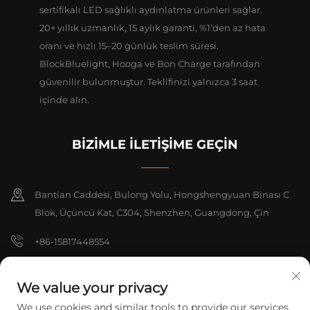
sertifikalı LED sağlıklı aydınlatma ürünleri sağlar.
20+ yıllık uzmanlık, 15 aylık garanti, %1'den az hata
oranı ve hızlı 15–20 günlük teslim süresi.
BlockBluelight, Hooga ve Bon Charge tarafından
güvenilir bulunmuştur. Teklifinizi yalnızca 3 saat
içinde alın.
BİZİMLE İLETİŞİME GEÇİN
Bantian Caddesi, Bulong Yolu, Hongshengyuan Binası C
Blok, Üçüncü Kat, C304, Shenzhen, Guangdong, Çin
+86-15817448554
[email protected]
We value your privacy
We use cookies and similar tools to provide our services.