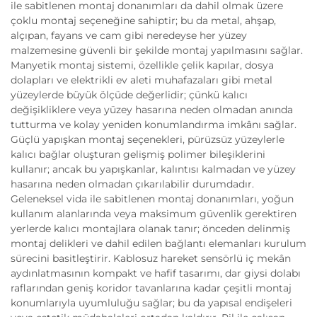
ile sabitlenen montaj donanımları da dahil olmak üzere
çoklu montaj seçeneğine sahiptir; bu da metal, ahşap,
alçıpan, fayans ve cam gibi neredeyse her yüzey
malzemesine güvenli bir şekilde montaj yapılmasını sağlar.
Manyetik montaj sistemi, özellikle çelik kapılar, dosya
dolapları ve elektrikli ev aleti muhafazaları gibi metal
yüzeylerde büyük ölçüde değerlidir; çünkü kalıcı
değişikliklere veya yüzey hasarına neden olmadan anında
tutturma ve kolay yeniden konumlandırma imkânı sağlar.
Güçlü yapışkan montaj seçenekleri, pürüzsüz yüzeylerle
kalıcı bağlar oluşturan gelişmiş polimer bileşiklerini
kullanır; ancak bu yapışkanlar, kalıntısı kalmadan ve yüzey
hasarına neden olmadan çıkarılabilir durumdadır.
Geleneksel vida ile sabitlenen montaj donanımları, yoğun
kullanım alanlarında veya maksimum güvenlik gerektiren
yerlerde kalıcı montajlara olanak tanır; önceden delinmiş
montaj delikleri ve dahil edilen bağlantı elemanları kurulum
sürecini basitleştirir. Kablosuz hareket sensörlü iç mekân
aydınlatmasının kompakt ve hafif tasarımı, dar giysi dolabı
raflarından geniş koridor tavanlarına kadar çeşitli montaj
konumlarıyla uyumluluğu sağlar; bu da yapısal endişeleri