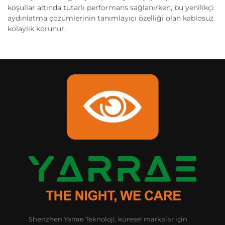
koşullar altında tutarlı performans sağlanırken, bu yenilikçi
aydınlatma çözümlerinin tanımlayıcı özelliği olan kablosuz
kolaylık korunur.
Shenzhen Yarrae Teknoloji, küresel markalar için