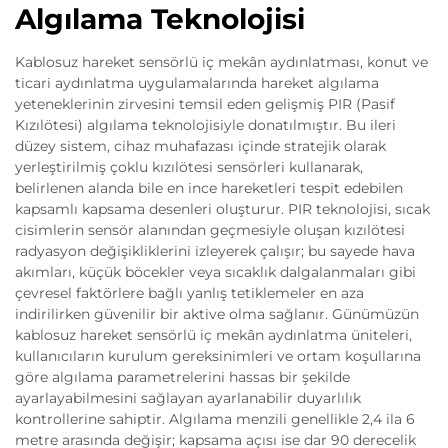
Algılama Teknolojisi
Kablosuz hareket sensörlü iç mekân aydınlatması, konut ve
ticari aydınlatma uygulamalarında hareket algılama
yeteneklerinin zirvesini temsil eden gelişmiş PIR (Pasif
Kızılötesi) algılama teknolojisiyle donatılmıştır. Bu ileri
düzey sistem, cihaz muhafazası içinde stratejik olarak
yerleştirilmiş çoklu kızılötesi sensörleri kullanarak,
belirlenen alanda bile en ince hareketleri tespit edebilen
kapsamlı kapsama desenleri oluşturur. PIR teknolojisi, sıcak
cisimlerin sensör alanından geçmesiyle oluşan kızılötesi
radyasyon değişikliklerini izleyerek çalışır; bu sayede hava
akımları, küçük böcekler veya sıcaklık dalgalanmaları gibi
çevresel faktörlere bağlı yanlış tetiklemeler en aza
indirilirken güvenilir bir aktive olma sağlanır. Günümüzün
kablosuz hareket sensörlü iç mekân aydınlatma üniteleri,
kullanıcıların kurulum gereksinimleri ve ortam koşullarına
göre algılama parametrelerini hassas bir şekilde
ayarlayabilmesini sağlayan ayarlanabilir duyarlılık
kontrollerine sahiptir. Algılama menzili genellikle 2,4 ila 6
metre arasında değişir; kapsama açısı ise dar 90 derecelik