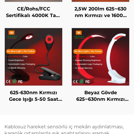
CE/Rohs/FCC
2,5W 200lm 625~630
Sertifikalı 4000K Tam
nm Kırmızı ve 1600K
Spektrum ve 1600K
Turuncu Renk Siyah
Turuncu Renk Siyah
Cisim Taşınabilir
Cisim Taşınabilir
Klipsli LED Kitap Işığı
Klipsli LED Kitap Işığı
625-630nm Kırmızı
Beyaz Gövde
Gece Işığı 5-50 Saat
625~630nm Kırmızı
Kullanım 3 Parlaklık
Gece Lambası Sonsuz
Seviyesi Siyah Cisim
Ayarlı Parlaklık
Hızlı 1-Saatlik USB Şarjı
Otomatik Parlaklık
Hafızası 800mAh Pil
Kablosuz hareket sensörlü iç mekân aydınlatması,
60 Saat Çalışma Süresi
karanlık ortamlarda ışık anahtarlarını aramak