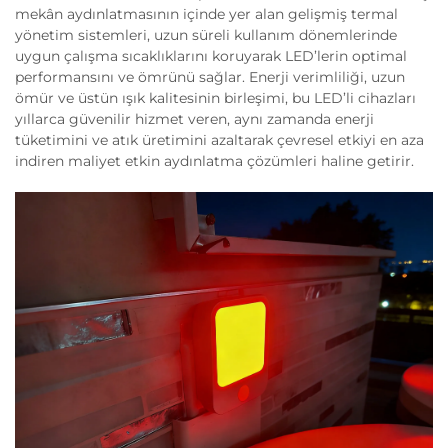
mekân aydınlatmasının içinde yer alan gelişmiş termal
yönetim sistemleri, uzun süreli kullanım dönemlerinde
uygun çalışma sıcaklıklarını koruyarak LED’lerin optimal
performansını ve ömrünü sağlar. Enerji verimliliği, uzun
ömür ve üstün ışık kalitesinin birleşimi, bu LED’li cihazları
yıllarca güvenilir hizmet veren, aynı zamanda enerji
tüketimini ve atık üretimini azaltarak çevresel etkiyi en aza
indiren maliyet etkin aydınlatma çözümleri haline getirir.