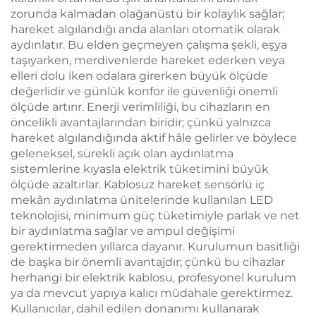
1 Saatte Hızlı Şarj
zorunda kalmadan olağanüstü bir kolaylık sağlar;
hareket algılandığı anda alanları otomatik olarak
aydınlatır. Bu elden geçmeyen çalışma şekli, eşya
taşıyarken, merdivenlerde hareket ederken veya
elleri dolu iken odalara girerken büyük ölçüde
değerlidir ve günlük konfor ile güvenliği önemli
ölçüde artırır. Enerji verimliliği, bu cihazların en
öncelikli avantajlarından biridir; çünkü yalnızca
hareket algılandığında aktif hâle gelirler ve böylece
geleneksel, sürekli açık olan aydınlatma
sistemlerine kıyasla elektrik tüketimini büyük
ölçüde azaltırlar. Kablosuz hareket sensörlü iç
mekân aydınlatma ünitelerinde kullanılan LED
teknolojisi, minimum güç tüketimiyle parlak ve net
bir aydınlatma sağlar ve ampul değişimi
gerektirmeden yıllarca dayanır. Kurulumun basitliği
de başka bir önemli avantajdır; çünkü bu cihazlar
herhangi bir elektrik kablosu, profesyonel kurulum
ya da mevcut yapıya kalıcı müdahale gerektirmez.
Kullanıcılar, dahil edilen donanımı kullanarak