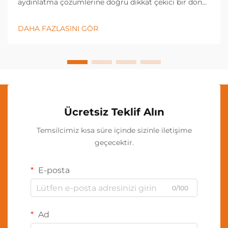
aydınlatma çözümlerine doğru dikkat çekici bir dönüş
yaşadı; bu bağlamda boyun ışığı, çeşitli sektörlerde ve
kişisel uygulamalarda vazgeçilmez bir araç haline
DAHA FAZLASINI GÖR
geldi. Bu yenilikçi aydınlatma...
Ücretsiz Teklif Alın
Temsilcimiz kısa süre içinde sizinle iletişime
geçecektir.
E-posta
0/100
Ad