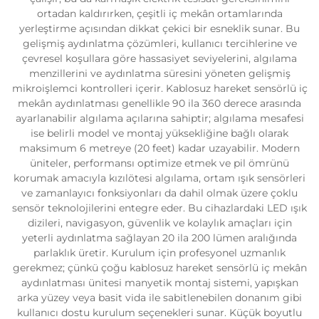
ortadan kaldırırken, çeşitli iç mekân ortamlarında
yerleştirme açısından dikkat çekici bir esneklik sunar. Bu
gelişmiş aydınlatma çözümleri, kullanıcı tercihlerine ve
çevresel koşullara göre hassasiyet seviyelerini, algılama
menzillerini ve aydınlatma süresini yöneten gelişmiş
mikroişlemci kontrolleri içerir. Kablosuz hareket sensörlü iç
mekân aydınlatması genellikle 90 ila 360 derece arasında
ayarlanabilir algılama açılarına sahiptir; algılama mesafesi
ise belirli model ve montaj yüksekliğine bağlı olarak
maksimum 6 metreye (20 feet) kadar uzayabilir. Modern
üniteler, performansı optimize etmek ve pil ömrünü
korumak amacıyla kızılötesi algılama, ortam ışık sensörleri
ve zamanlayıcı fonksiyonları da dahil olmak üzere çoklu
sensör teknolojilerini entegre eder. Bu cihazlardaki LED ışık
dizileri, navigasyon, güvenlik ve kolaylık amaçları için
yeterli aydınlatma sağlayan 20 ila 200 lümen aralığında
parlaklık üretir. Kurulum için profesyonel uzmanlık
gerekmez; çünkü çoğu kablosuz hareket sensörlü iç mekân
aydınlatması ünitesi manyetik montaj sistemi, yapışkan
arka yüzey veya basit vida ile sabitlenebilen donanım gibi
kullanıcı dostu kurulum seçenekleri sunar. Küçük boyutlu