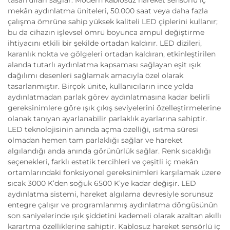
tasarrufları sağlar. Modern kablosuz hareket sensörlü iç
mekân aydınlatma üniteleri, 50.000 saat veya daha fazla
çalışma ömrüne sahip yüksek kaliteli LED çiplerini kullanır;
bu da cihazın işlevsel ömrü boyunca ampul değiştirme
ihtiyacını etkili bir şekilde ortadan kaldırır. LED dizileri,
karanlık nokta ve gölgeleri ortadan kaldıran, etkinleştirilen
alanda tutarlı aydınlatma kapsaması sağlayan eşit ışık
dağılımı desenleri sağlamak amacıyla özel olarak
tasarlanmıştır. Birçok ünite, kullanıcıların ince yolda
aydınlatmadan parlak görev aydınlatmasına kadar belirli
gereksinimlere göre ışık çıkış seviyelerini özelleştirmelerine
olanak tanıyan ayarlanabilir parlaklık ayarlarına sahiptir.
LED teknolojisinin anında açma özelliği, ısıtma süresi
olmadan hemen tam parlaklığı sağlar ve hareket
algılandığı anda anında görünürlük sağlar. Renk sıcaklığı
seçenekleri, farklı estetik tercihleri ve çeşitli iç mekân
ortamlarındaki fonksiyonel gereksinimleri karşılamak üzere
sıcak 3000 K’den soğuk 6500 K’ye kadar değişir. LED
aydınlatma sistemi, hareket algılama devresiyle sorunsuz
entegre çalışır ve programlanmış aydınlatma döngüsünün
son saniyelerinde ışık şiddetini kademeli olarak azaltan akıllı
karartma özelliklerine sahiptir. Kablosuz hareket sensörlü iç