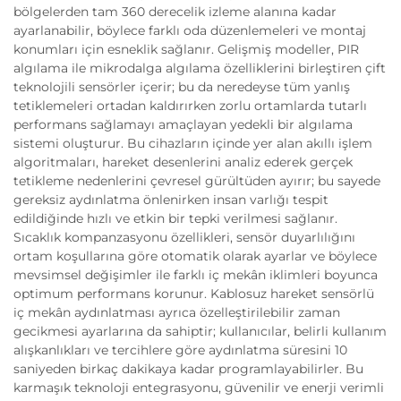
bölgelerden tam 360 derecelik izleme alanına kadar
ayarlanabilir, böylece farklı oda düzenlemeleri ve montaj
konumları için esneklik sağlanır. Gelişmiş modeller, PIR
algılama ile mikrodalga algılama özelliklerini birleştiren çift
teknolojili sensörler içerir; bu da neredeyse tüm yanlış
tetiklemeleri ortadan kaldırırken zorlu ortamlarda tutarlı
performans sağlamayı amaçlayan yedekli bir algılama
sistemi oluşturur. Bu cihazların içinde yer alan akıllı işlem
algoritmaları, hareket desenlerini analiz ederek gerçek
tetikleme nedenlerini çevresel gürültüden ayırır; bu sayede
gereksiz aydınlatma önlenirken insan varlığı tespit
edildiğinde hızlı ve etkin bir tepki verilmesi sağlanır.
Sıcaklık kompanzasyonu özellikleri, sensör duyarlılığını
ortam koşullarına göre otomatik olarak ayarlar ve böylece
mevsimsel değişimler ile farklı iç mekân iklimleri boyunca
optimum performans korunur. Kablosuz hareket sensörlü
iç mekân aydınlatması ayrıca özelleştirilebilir zaman
gecikmesi ayarlarına da sahiptir; kullanıcılar, belirli kullanım
alışkanlıkları ve tercihlere göre aydınlatma süresini 10
saniyeden birkaç dakikaya kadar programlayabilirler. Bu
karmaşık teknoloji entegrasyonu, güvenilir ve enerji verimli