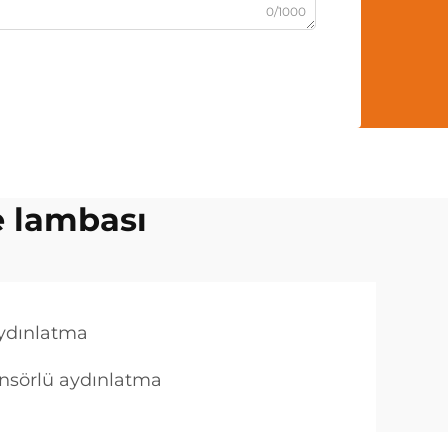
0/1000
e lambası
aydınlatma
sensörlü aydınlatma