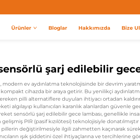
a
Ürünler
Bloglar
Hakkımızda
Bize U
sensörlü şarj edilebilir gec
ı, modern ev aydınlatma teknolojisinde bir devrim yaratmak
ir kompakt cihazda bir araya getirir. Bu yenilikçi aydınla
ereken pilli alternatiflere duyulan ihtiyacı ortadan kaldırır
eti algılayıp kullanıcıları karanlık alanlardan güvenle 
reket sensörlü şarj edilebilir gece lambası, genellikle ins
 gelişmiş PIR (pasif kızılötesi) teknolojisiyle donatılmıştır
lık pillerin değiştirilmesiyle ilgili zahmetten kaçınarak sü
cıların ışık şiddetini özel ihtiyaçlarına ve tercihlerine gör