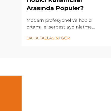
Arasında Popüler?
Modern profesyonel ve hobici
ortamı, el serbest aydınlatma
çözümlerine doğru dikkat çekici bir
DAHA FAZLASINI GÖR
dönüş yaşadı; bu bağlamda boyun
ışığı, çeşitli sektörlerde ve kişisel
uygulamalarda vazgeçilmez bir araç
haline geldi. Bu yenilikçi
aydınlatma...