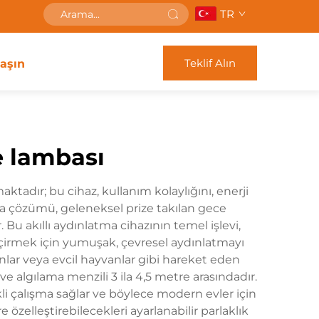
TR
Teklif Alın
laşın
e lambası
tadır; bu cihaz, kullanım kolaylığını, enerji
tma çözümü, geleneksel prize takılan gece
. Bu akıllı aydınlatma cihazının temel işlevi,
geçirmek için yumuşak, çevresel aydınlatmayı
anlar veya evcil hayvanlar gibi hareket eden
 ve algılama menzili 3 ila 4,5 metre arasındadır.
rekli çalışma sağlar ve böylece modern evler için
e özelleştirebilecekleri ayarlanabilir parlaklık