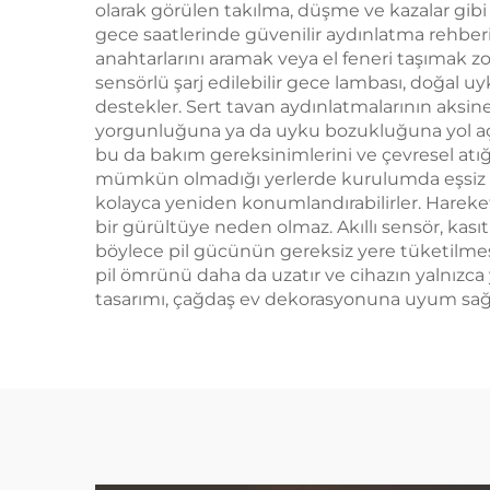
olarak görülen takılma, düşme ve kazalar gibi ris
gece saatlerinde güvenilir aydınlatma rehberine
anahtarlarını aramak veya el feneri taşımak 
sensörlü şarj edilebilir gece lambası, doğal 
destekler. Sert tavan aydınlatmalarının aksine
yorgunluğuna ya da uyku bozukluğuna yol açma
bu da bakım gereksinimlerini ve çevresel atığ
mümkün olmadığı yerlerde kurulumda eşsiz esne
kolayca yeniden konumlandırabilirler. Hareket 
bir gürültüye neden olmaz. Akıllı sensör, kasıt
böylece pil gücünün gereksiz yere tüketilmesi
pil ömrünü daha da uzatır ve cihazın yalnız
tasarımı, çağdaş ev dekorasyonuna uyum sağlar