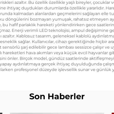
kleri azaltır. Bu özellik özellikle yaşlı bireyler, çocuklar v
 ihtiyaç duydukları durumlarda özellikle yararlıdır. Harek
zorunda kalmadan alanlardan geçmelerini sağlayan elle tu
uyku döngülerini bozmayan yumuşak, rahatsız etmeyen aydı
, bu hafif parlaklık hareketi yönlendirirken gece saatler
z. Enerji verimli LED teknolojisi, ampul değişimine ger
ı azaltır. Kablosuz tasarım, geleneksel kablolü aydınlat
klik sağlar. Kullanıcılar, cihazı gerektiğinde hiçbir ar
sensörlü şarj edilebilir gece lambası sessizce çalışır ve
lı hareketleri hava akımları veya küçük evcil hayvanlar gi
ni önler. Birçok model, gündüz saatlerinde aktifleşmeyi e
ca yapay aydınlatmaya gerçek ihtiyaç duyulduğunda çalış
ken profesyonel düzeyde işlevsellik sunar ve günlük yaşa
Son Haberler