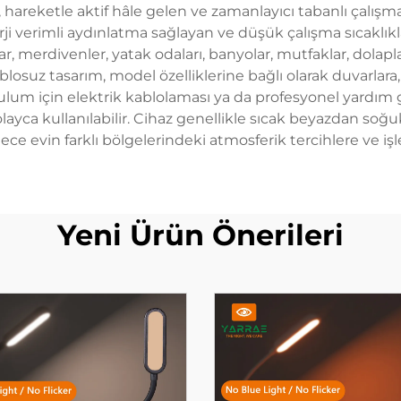
k, hareketle aktif hâle gelen ve zamanlayıcı tabanlı çal
erji verimli aydınlatma sağlayan ve düşük çalışma sıcaklık
ar, merdivenler, yatak odaları, banyolar, mutfaklar, dolapla
Kablosuz tasarım, model özelliklerine bağlı olarak duvarlar
lum için elektrik kablolaması ya da profesyonel yardım
olayca kullanılabilir. Cihaz genellikle sıcak beyazdan soğ
lece evin farklı bölgelerindeki atmosferik tercihlere ve i
Yeni Ürün Önerileri