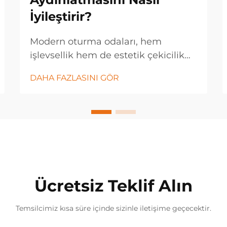
İyileştirir?
Modern oturma odaları, hem
işlevsellik hem de estetik çekicilik
açısından ileri düzey aydınlatma
DAHA FAZLASINI GÖR
çözümleri gerektirir. Bir LED zemin
lambası, enerji verimli teknolojisi
sayesinde herhangi bir mekânın
atmosferini dönüştüren çok yönlü
bir aydınlatma armatürdür...
Ücretsiz Teklif Alın
Temsilcimiz kısa süre içinde sizinle iletişime geçecektir.