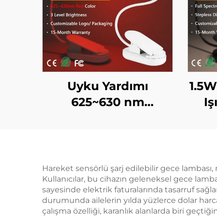
Uyku Yardımı
1.5W
625~630 nm
Iş
660/670nm Kırmızı
Sp
Renk Flicker Yok
Amb
Mavi Işık Yok Beyaz
Iş
Cisim LED Kitap Işığı
Hareket sensörlü şarj edilebilir gece lambası
Kullanıcılar, bu cihazın geleneksel gece lamb
sayesinde elektrik faturalarında tasarruf sağlar
durumunda ailelerin yılda yüzlerce dolar harcay
çalışma özelliği, karanlık alanlarda biri geçt