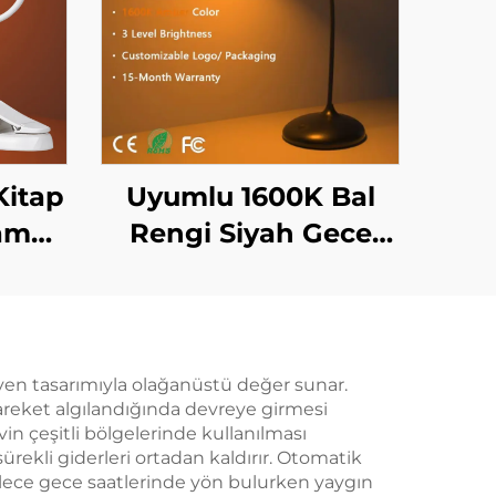
Kitap
Uyumlu 1600K Bal
Tam
Rengi Siyah Gece
00K
Işığı, 3 Ayarlanabilir
kuma
Parlaklık Seçeneği ve
vde
1800mAh Şarjlı Pil ile
eyen tasarımıyla olağanüstü değer sunar.
hareket algılandığında devreye girmesi
evin çeşitli bölgelerinde kullanılması
sürekli giderleri ortadan kaldırır. Otomatik
böylece gece saatlerinde yön bulurken yaygın