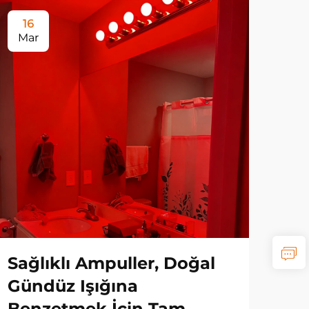
16
2
Mar
Ma
Sağlıklı Ampuller, Doğal
Ta
Gündüz Işığına
Do
Benzetmek İçin Tam
Rit