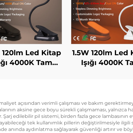
 120lm Led Kitap
1.5W 120lm Led 
ığı 4000K Tam
Işığı 4000K 
ektrum & 1600K
Spektrum & 16
er Renk Okuma
Amber Renk O
ığı Siyah Gövde
Işığı Siyah Gö
Kitap Işığı
Kitap Işığı
, maliyet açısından verimli çalışması ve bakım gerektirm
alarının aksine gece boyu sürekli çalışmaması, yalnızca 
. Şarj edilebilir pil sistemi, birden fazla gece lambasının 
abileceği tek kullanımlık pillerin değiştirilmesiyle ilgili 
iğinde anında aydınlatma sağlayarak güvenliği artırır ve 