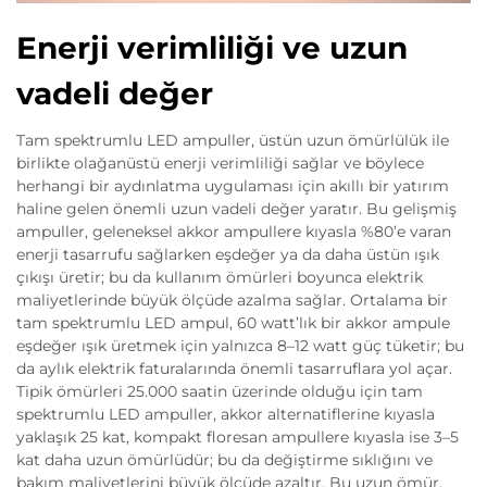
Enerji verimliliği ve uzun
vadeli değer
Tam spektrumlu LED ampuller, üstün uzun ömürlülük ile
birlikte olağanüstü enerji verimliliği sağlar ve böylece
herhangi bir aydınlatma uygulaması için akıllı bir yatırım
haline gelen önemli uzun vadeli değer yaratır. Bu gelişmiş
ampuller, geleneksel akkor ampullere kıyasla %80’e varan
enerji tasarrufu sağlarken eşdeğer ya da daha üstün ışık
çıkışı üretir; bu da kullanım ömürleri boyunca elektrik
maliyetlerinde büyük ölçüde azalma sağlar. Ortalama bir
tam spektrumlu LED ampul, 60 watt’lık bir akkor ampule
eşdeğer ışık üretmek için yalnızca 8–12 watt güç tüketir; bu
da aylık elektrik faturalarında önemli tasarruflara yol açar.
Tipik ömürleri 25.000 saatin üzerinde olduğu için tam
spektrumlu LED ampuller, akkor alternatiflerine kıyasla
yaklaşık 25 kat, kompakt floresan ampullere kıyasla ise 3–5
kat daha uzun ömürlüdür; bu da değiştirme sıklığını ve
bakım maliyetlerini büyük ölçüde azaltır. Bu uzun ömür,