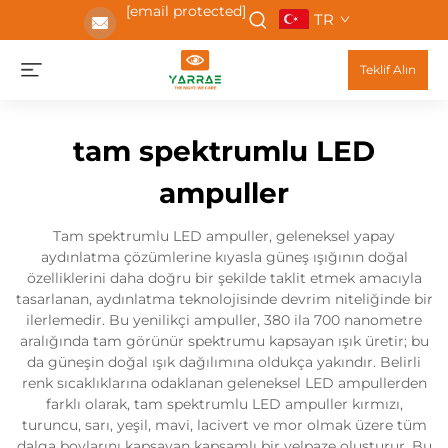
[email protected]
TR
Teklif Alın
tam spektrumlu LED
ampuller
Tam spektrumlu LED ampuller, geleneksel yapay
aydınlatma çözümlerine kıyasla güneş ışığının doğal
özelliklerini daha doğru bir şekilde taklit etmek amacıyla
tasarlanan, aydınlatma teknolojisinde devrim niteliğinde bir
ilerlemedir. Bu yenilikçi ampuller, 380 ila 700 nanometre
aralığında tam görünür spektrumu kapsayan ışık üretir; bu
da güneşin doğal ışık dağılımına oldukça yakındır. Belirli
renk sıcaklıklarına odaklanan geleneksel LED ampullerden
farklı olarak, tam spektrumlu LED ampuller kırmızı,
turuncu, sarı, yeşil, mavi, lacivert ve mor olmak üzere tüm
dalga boylarını kapsayan kapsamlı bir yelpaze oluşturur. Bu