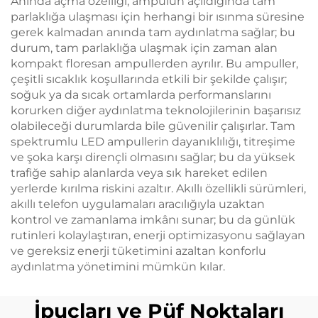
Anında açma özelliği, ampulün açıldığında tam
parlaklığa ulaşması için herhangi bir ısınma süresine
gerek kalmadan anında tam aydınlatma sağlar; bu
durum, tam parlaklığa ulaşmak için zaman alan
kompakt floresan ampullerden ayrılır. Bu ampuller,
çeşitli sıcaklık koşullarında etkili bir şekilde çalışır;
soğuk ya da sıcak ortamlarda performanslarını
korurken diğer aydınlatma teknolojilerinin başarısız
olabileceği durumlarda bile güvenilir çalışırlar. Tam
spektrumlu LED ampullerin dayanıklılığı, titreşime
ve şoka karşı dirençli olmasını sağlar; bu da yüksek
trafiğe sahip alanlarda veya sık hareket edilen
yerlerde kırılma riskini azaltır. Akıllı özellikli sürümleri,
akıllı telefon uygulamaları aracılığıyla uzaktan
kontrol ve zamanlama imkânı sunar; bu da günlük
rutinleri kolaylaştıran, enerji optimizasyonu sağlayan
ve gereksiz enerji tüketimini azaltan konforlu
aydınlatma yönetimini mümkün kılar.
İpuçları ve Püf Noktaları