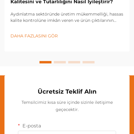
Kalitesini ve Tutarlılığını Nasıl İyileştirir?
Aydınlatma sektöründe üretim mükemmelliği, hassas
kalite kontrolüne imkân veren ve ürün çıktılarının
tutarlı olmasını sağlayan fabrika özelleştirme
stratejilerine giderek daha fazla dayanmaktadır.
DAHA FAZLASINI GÖR
Çağdaş aydınlatma üreticileri, gelişmiş fabrika
özelleştirme teknolojilerinden yararlanarak...
Ücretsiz Teklif Alın
Temsilcimiz kısa süre içinde sizinle iletişime
geçecektir.
E-posta