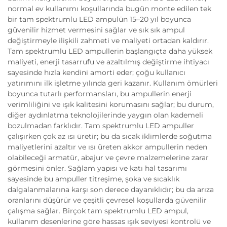
normal ev kullanımı koşullarında bugün monte edilen tek
bir tam spektrumlu LED ampulün 15–20 yıl boyunca
güvenilir hizmet vermesini sağlar ve sık sık ampul
değiştirmeyle ilişkili zahmeti ve maliyeti ortadan kaldırır.
Tam spektrumlu LED ampullerin başlangıçta daha yüksek
maliyeti, enerji tasarrufu ve azaltılmış değiştirme ihtiyacı
sayesinde hızla kendini amorti eder; çoğu kullanıcı
yatırımını ilk işletme yılında geri kazanır. Kullanım ömürleri
boyunca tutarlı performansları, bu ampullerin enerji
verimliliğini ve ışık kalitesini korumasını sağlar; bu durum,
diğer aydınlatma teknolojilerinde yaygın olan kademeli
bozulmadan farklıdır. Tam spektrumlu LED ampuller
çalışırken çok az ısı üretir; bu da sıcak iklimlerde soğutma
maliyetlerini azaltır ve ısı üreten akkor ampullerin neden
olabileceği armatür, abajur ve çevre malzemelerine zarar
görmesini önler. Sağlam yapısı ve katı hal tasarımı
sayesinde bu ampuller titreşime, şoka ve sıcaklık
dalgalanmalarına karşı son derece dayanıklıdır; bu da arıza
oranlarını düşürür ve çeşitli çevresel koşullarda güvenilir
çalışma sağlar. Birçok tam spektrumlu LED ampul,
kullanım desenlerine göre hassas ışık seviyesi kontrolü ve