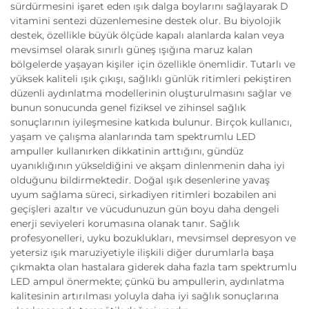
sürdürmesini işaret eden ışık dalga boylarını sağlayarak D
vitamini sentezi düzenlemesine destek olur. Bu biyolojik
destek, özellikle büyük ölçüde kapalı alanlarda kalan veya
mevsimsel olarak sınırlı güneş ışığına maruz kalan
bölgelerde yaşayan kişiler için özellikle önemlidir. Tutarlı ve
yüksek kaliteli ışık çıkışı, sağlıklı günlük ritimleri pekiştiren
düzenli aydınlatma modellerinin oluşturulmasını sağlar ve
bunun sonucunda genel fiziksel ve zihinsel sağlık
sonuçlarının iyileşmesine katkıda bulunur. Birçok kullanıcı,
yaşam ve çalışma alanlarında tam spektrumlu LED
ampuller kullanırken dikkatinin arttığını, gündüz
uyanıklığının yükseldiğini ve akşam dinlenmenin daha iyi
olduğunu bildirmektedir. Doğal ışık desenlerine yavaş
uyum sağlama süreci, sirkadiyen ritimleri bozabilen ani
geçişleri azaltır ve vücudunuzun gün boyu daha dengeli
enerji seviyeleri korumasına olanak tanır. Sağlık
profesyonelleri, uyku bozuklukları, mevsimsel depresyon ve
yetersiz ışık maruziyetiyle ilişkili diğer durumlarla başa
çıkmakta olan hastalara giderek daha fazla tam spektrumlu
LED ampul önermekte; çünkü bu ampullerin, aydınlatma
kalitesinin artırılması yoluyla daha iyi sağlık sonuçlarına