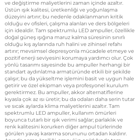
ve değiştirme maliyetlerini zaman içinde azaltır.
Üstün ışık kalitesi, üretkenliği ve yoğunlaşma
düzeyini artırır; bu nedenle odaklanmanın kritik
olduğu ev ofisleri, çalışma alanları ve ders bölgeleri
için idealdir. Tam spektrumlu LED ampuller, özellikle
doğal güneş ışığına maruz kalma süresinin sınırlı
olduğu kış aylarında ruh halini ve zihinsel refahı
artırır; mevsimsel depresyonla mücadele etmeye ve
pozitif enerji seviyesini korumaya yardımcı olur. Çok
yönlü tasarımı sayesinde bu ampuller herhangi bir
standart aydınlatma armatüründe etkili bir şekilde
çalışır; bu da yükseltme işlemini basit ve uygun hale
getirir ve özel ekipman veya profesyonel kurulum
gerektirmez. Bu ampuller, akkor alternatiflerine
kıyasla çok az ısı üretir; bu da odaları daha serin tutar
ve sıcak aylarda klima maliyetlerini azaltır. Tam
spektrumlu LED ampuller, kullanım ömürleri
boyunca tutarlı bir ışık verimi sağlar; parlaklık ve
renk kalitesini korurken diğer ampul türlerinde
görülen yavaş kararma sorununu ortadan kaldırır.