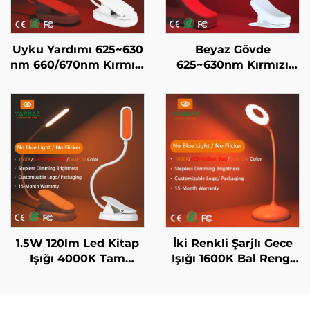
Uyku Yardımı 625~630
Beyaz Gövde
nm 660/670nm Kırmızı
625~630nm Kırmızı
Renk Flicker Yok Mavi
Gece Lambası Sonsuz
Işık Yok Beyaz Cisim
Ayarlı Parlaklık
LED Kitap Işığı
Otomatik Parlaklık
Hafızası 800mAh Pil
60 Saat Çalışma Süresi
1 Saatte Hızlı Şarj
1.5W 120lm Led Kitap
İki Renkli Şarjlı Gece
Işığı 4000K Tam
Işığı 1600K Bal Rengi
Spektrum & 1600K
ve 625~630nm Kırmızı
Amber Renk Okuma
Sürekli Ayarlama,
Işığı Siyah Gövde Kitap
Hafızalı, 18 Saat Pil