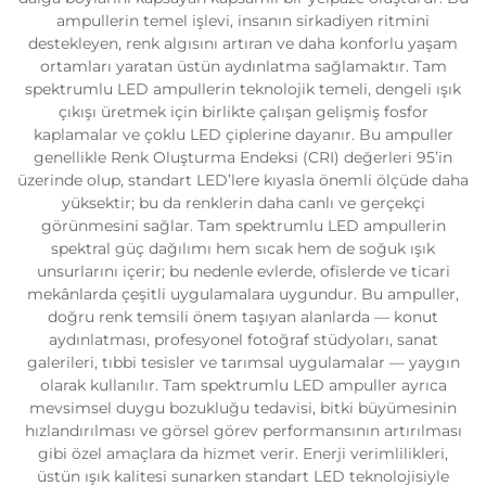
ampullerin temel işlevi, insanın sirkadiyen ritmini
destekleyen, renk algısını artıran ve daha konforlu yaşam
ortamları yaratan üstün aydınlatma sağlamaktır. Tam
spektrumlu LED ampullerin teknolojik temeli, dengeli ışık
çıkışı üretmek için birlikte çalışan gelişmiş fosfor
kaplamalar ve çoklu LED çiplerine dayanır. Bu ampuller
genellikle Renk Oluşturma Endeksi (CRI) değerleri 95’in
üzerinde olup, standart LED’lere kıyasla önemli ölçüde daha
yüksektir; bu da renklerin daha canlı ve gerçekçi
görünmesini sağlar. Tam spektrumlu LED ampullerin
spektral güç dağılımı hem sıcak hem de soğuk ışık
unsurlarını içerir; bu nedenle evlerde, ofislerde ve ticari
mekânlarda çeşitli uygulamalara uygundur. Bu ampuller,
doğru renk temsili önem taşıyan alanlarda — konut
aydınlatması, profesyonel fotoğraf stüdyoları, sanat
galerileri, tıbbi tesisler ve tarımsal uygulamalar — yaygın
olarak kullanılır. Tam spektrumlu LED ampuller ayrıca
mevsimsel duygu bozukluğu tedavisi, bitki büyümesinin
hızlandırılması ve görsel görev performansının artırılması
gibi özel amaçlara da hizmet verir. Enerji verimlilikleri,
üstün ışık kalitesi sunarken standart LED teknolojisiyle