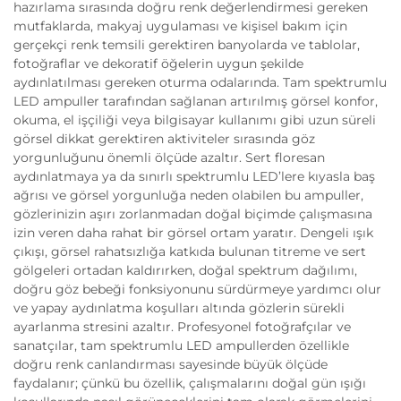
hazırlama sırasında doğru renk değerlendirmesi gereken
mutfaklarda, makyaj uygulaması ve kişisel bakım için
gerçekçi renk temsili gerektiren banyolarda ve tablolar,
fotoğraflar ve dekoratif öğelerin uygun şekilde
aydınlatılması gereken oturma odalarında. Tam spektrumlu
LED ampuller tarafından sağlanan artırılmış görsel konfor,
okuma, el işçiliği veya bilgisayar kullanımı gibi uzun süreli
görsel dikkat gerektiren aktiviteler sırasında göz
yorgunluğunu önemli ölçüde azaltır. Sert floresan
aydınlatmaya ya da sınırlı spektrumlu LED’lere kıyasla baş
ağrısı ve görsel yorgunluğa neden olabilen bu ampuller,
gözlerinizin aşırı zorlanmadan doğal biçimde çalışmasına
izin veren daha rahat bir görsel ortam yaratır. Dengeli ışık
çıkışı, görsel rahatsızlığa katkıda bulunan titreme ve sert
gölgeleri ortadan kaldırırken, doğal spektrum dağılımı,
doğru göz bebeği fonksiyonunu sürdürmeye yardımcı olur
ve yapay aydınlatma koşulları altında gözlerin sürekli
ayarlanma stresini azaltır. Profesyonel fotoğrafçılar ve
sanatçılar, tam spektrumlu LED ampullerden özellikle
doğru renk canlandırması sayesinde büyük ölçüde
faydalanır; çünkü bu özellik, çalışmalarını doğal gün ışığı