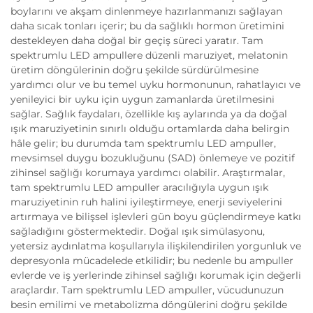
boylarını ve akşam dinlenmeye hazırlanmanızı sağlayan
daha sıcak tonları içerir; bu da sağlıklı hormon üretimini
destekleyen daha doğal bir geçiş süreci yaratır. Tam
spektrumlu LED ampullere düzenli maruziyet, melatonin
üretim döngülerinin doğru şekilde sürdürülmesine
yardımcı olur ve bu temel uyku hormonunun, rahatlayıcı ve
yenileyici bir uyku için uygun zamanlarda üretilmesini
sağlar. Sağlık faydaları, özellikle kış aylarında ya da doğal
ışık maruziyetinin sınırlı olduğu ortamlarda daha belirgin
hâle gelir; bu durumda tam spektrumlu LED ampuller,
mevsimsel duygu bozukluğunu (SAD) önlemeye ve pozitif
zihinsel sağlığı korumaya yardımcı olabilir. Araştırmalar,
tam spektrumlu LED ampuller aracılığıyla uygun ışık
maruziyetinin ruh halini iyileştirmeye, enerji seviyelerini
artırmaya ve bilişsel işlevleri gün boyu güçlendirmeye katkı
sağladığını göstermektedir. Doğal ışık simülasyonu,
yetersiz aydınlatma koşullarıyla ilişkilendirilen yorgunluk ve
depresyonla mücadelede etkilidir; bu nedenle bu ampuller
evlerde ve iş yerlerinde zihinsel sağlığı korumak için değerli
araçlardır. Tam spektrumlu LED ampuller, vücudunuzun
besin emilimi ve metabolizma döngülerini doğru şekilde