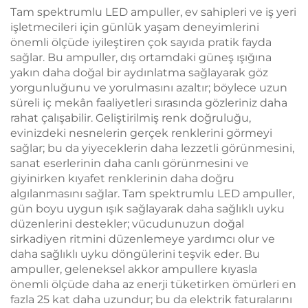
Işığı
Ömrü Type-C
Tam spektrumlu LED ampuller, ev sahipleri ve iş yeri
işletmecileri için günlük yaşam deneyimlerini
önemli ölçüde iyileştiren çok sayıda pratik fayda
sağlar. Bu ampuller, dış ortamdaki güneş ışığına
yakın daha doğal bir aydınlatma sağlayarak göz
yorgunluğunu ve yorulmasını azaltır; böylece uzun
süreli iç mekân faaliyetleri sırasında gözleriniz daha
rahat çalışabilir. Geliştirilmiş renk doğruluğu,
evinizdeki nesnelerin gerçek renklerini görmeyi
sağlar; bu da yiyeceklerin daha lezzetli görünmesini,
sanat eserlerinin daha canlı görünmesini ve
giyinirken kıyafet renklerinin daha doğru
algılanmasını sağlar. Tam spektrumlu LED ampuller,
gün boyu uygun ışık sağlayarak daha sağlıklı uyku
düzenlerini destekler; vücudunuzun doğal
sirkadiyen ritmini düzenlemeye yardımcı olur ve
daha sağlıklı uyku döngülerini teşvik eder. Bu
ampuller, geleneksel akkor ampullere kıyasla
önemli ölçüde daha az enerji tüketirken ömürleri en
fazla 25 kat daha uzundur; bu da elektrik faturalarını