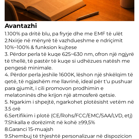
Avantazhi
1.100% pa dritë blu, pa fryrje dhe me EMF të ulët
2.Nxirje në mënyrë të vazhdueshme e ndriçimit
10%~100% & funksion kujtese
3. Përdor perla të kuqe 625~630 nm, ofron një ngjyrë
të thellë, të pastër të kuqe si udhëzues natësh me
pengesë minimale.
4. Përdor perla jeshile 1600K, lëshon një shkëlqim të
qetë, të ngjashëm me llavrinë, ideal për t'u pushuar
para gjumit, i cili promovon prodhimin e
melatoninës dhe krijon një atmosferë qetsie.
5. Ngarkim i shpejtë, ngarkohet plotësisht vetëm në
3.5 orë
6.Sertifikim i plotë (CE/Rohs/FCC/EMC/SAA/LVD, etj)
7.Shkalla e dorëzimit në kohë ≥99,5%
8.Garanci 15-muajsh
9.Shembuj të thjeshtë personalizuar në dispozicion