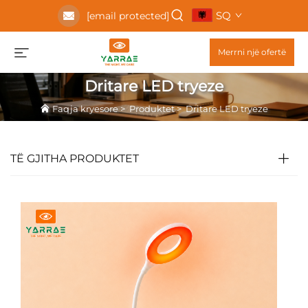
SQ
[email protected]
Merrni një ofertë
Dritare LED tryeze
Faqja kryesore
>
Produktet
>
Dritare LED tryeze
TË GJITHA PRODUKTET