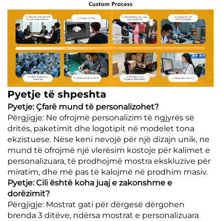
Pyetje të shpeshta
Pyetje: Çfarë mund të personalizohet?
Përgjigje: Ne ofrojmë personalizim të ngjyrës së
dritës, paketimit dhe logotipit në modelet tona
ekzistuese. Nëse keni nevojë për një dizajn unik, ne
mund të ofrojmë një vlerësim kostoje për kalimet e
personalizuara, të prodhojmë mostra ekskluzive për
miratim, dhe më pas të kalojmë në prodhim masiv.
Pyetje: Cili është koha juaj e zakonshme e
dorëzimit?
Përgjigje: Mostrat gati për dërgesë dërgohen
brenda 3 ditëve, ndërsa mostrat e personalizuara