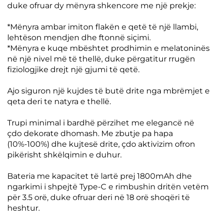
duke ofruar dy mënyra shkencore me një prekje:
*Mënyra ambar imiton flakën e qetë të një llambi,
lehtëson mendjen dhe ftonnë siçimi.
*Mënyra e kuqe mbështet prodhimin e melatoninës
në një nivel më të thellë, duke përgatitur rrugën
fiziologjike drejt një gjumi të qetë.
Ajo siguron një kujdes të butë drite nga mbrëmjet e
qeta deri te natyra e thellë.
Trupi minimal i bardhë përzihet me elegancë në
çdo dekorate dhomash. Me zbutje pa hapa
(10%-100%) dhe kujtesë drite, çdo aktivizim ofron
pikërisht shkëlqimin e duhur.
Bateria me kapacitet të lartë prej 1800mAh dhe
ngarkimi i shpejtë Type-C e rimbushin dritën vetëm
për 3.5 orë, duke ofruar deri në 18 orë shoqëri të
heshtur.