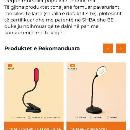
tregun mbi stilet popullore të ndriçimit.
Të gjitha produktet tona janë formuar pavarurisht
me cilësi të lartë (shkalla e defektit ≤ 1%), plotësisht
të certifikuar dhe me patentë në SHBA dhe BE—
duke ju ndihmuar që të dalni në pah me
konkurrencë më të vogël.
Produktet e Rekomanduara
Dritë Librash LED pa Dritë
Dritare Tryeze Stili