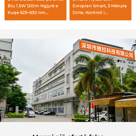
Blu 1.5W 120lm Ngjyrë e
Evropian Smart, 3 Mënyra
Kuqe 625~630 nm
Drite, Kontroll i
660/670 nm Tre Nivele Më
Vazhdueshëm i
e Forta Dritë Leximi Trup i
Intensitetit, Kujtesë
Zi
Automatike dhe Ngarkim
me USB-C