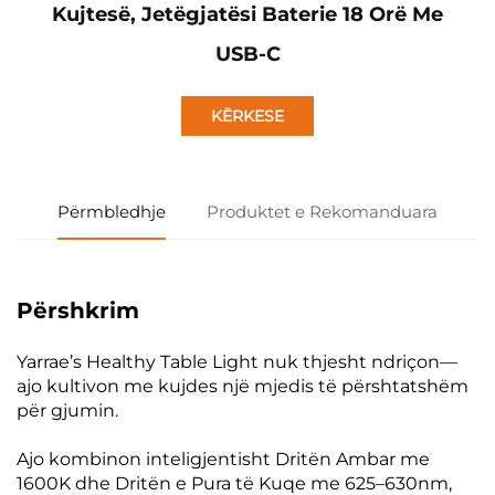
Kujtesë, Jetëgjatësi Baterie 18 Orë Me
USB-C
KËRKESE
Përmbledhje
Produktet e Rekomanduara
Përshkrim
Yarrae’s Healthy Table Light nuk thjesht ndriçon—
ajo kultivon me kujdes një mjedis të përshtatshëm
për gjumin.
Ajo kombinon inteligjentisht Dritën Ambar me
1600K dhe Dritën e Pura të Kuqe me 625–630nm,