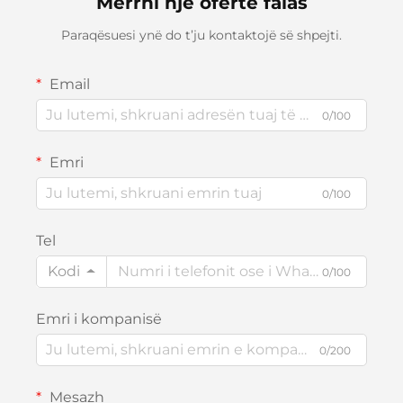
Merrni një ofertë falas
Paraqësuesi ynë do t’ju kontaktojë së shpejti.
Email
0/100
Emri
0/100
Tel
Kodi
0/100
Emri i kompanisë
0/200
Mesazh