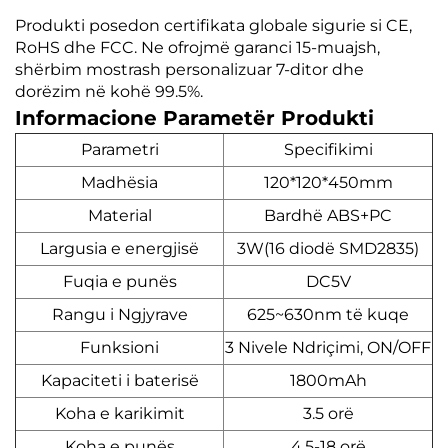
Produkti posedon certifikata globale sigurie si CE,
RoHS dhe FCC. Ne ofrojmë garanci 15-muajsh,
shërbim mostrash personalizuar 7-ditor dhe
dorëzim në kohë 99.5%.
Informacione Parametër Produkti
Parametri
Specifikimi
Madhësia
120*120*450mm
Material
Bardhë ABS+PC
Largusia e energjisë
3W(16 diodë SMD2835)
Fuqia e punës
DC5V
Rangu i Ngjyrave
625~630nm të kuqe
Funksioni
3 Nivele Ndriçimi, ON/OFF
Kapaciteti i baterisë
1800mAh
Koha e karikimit
3.5 orë
Koha e punës
4,5-18 orë