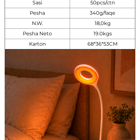
Sasi
50pcs/ctn
Pesha
340g/faqe
N.W.
18,0kg
Pesha Neto
19.0kgs
Karton
68*36*53CM