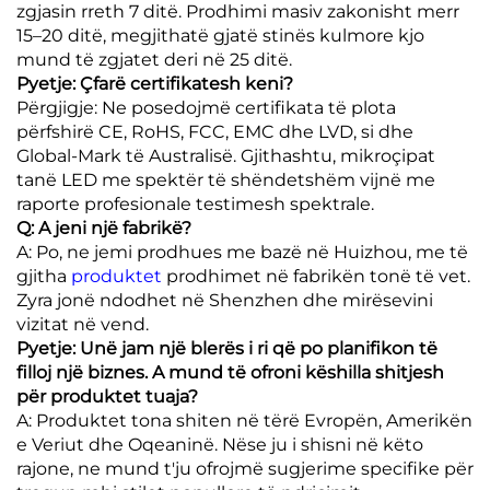
zgjasin rreth 7 ditë. Prodhimi masiv zakonisht merr
15–20 ditë, megjithatë gjatë stinës kulmore kjo
mund të zgjatet deri në 25 ditë.
Pyetje: Çfarë certifikatesh keni?
Përgjigje: Ne posedojmë certifikata të plota
përfshirë CE, RoHS, FCC, EMC dhe LVD, si dhe
Global-Mark të Australisë. Gjithashtu, mikroçipat
tanë LED me spektër të shëndetshëm vijnë me
raporte profesionale testimesh spektrale.
Q: A jeni një fabrikë?
A: Po, ne jemi prodhues me bazë në Huizhou, me të
gjitha
produktet
prodhimet në fabrikën tonë të vet.
Zyra jonë ndodhet në Shenzhen dhe mirësevini
vizitat në vend.
Pyetje: Unë jam një blerës i ri që po planifikon të
filloj një biznes. A mund të ofroni këshilla shitjesh
për produktet tuaja?
A: Produktet tona shiten në tërë Evropën, Amerikën
e Veriut dhe Oqeaninë. Nëse ju i shisni në këto
rajone, ne mund t'ju ofrojmë sugjerime specifike për