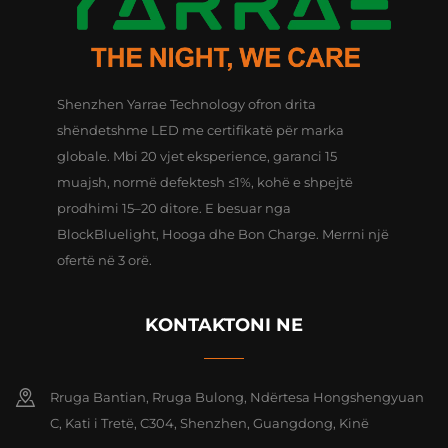
Shenzhen Yarrae Technology ofron drita
shëndetshme LED me certifikatë për marka
globale. Mbi 20 vjet eksperience, garanci 15
muajsh, normë defektesh ≤1%, kohë e shpejtë
prodhimi 15–20 ditore. E besuar nga
BlockBluelight, Hooga dhe Bon Charge. Merrni një
ofertë në 3 orë.
KONTAKTONI NE
Rruga Bantian, Rruga Bulong, Ndërtesa Hongshengyuan
C, Kati i Tretë, C304, Shenzhen, Guangdong, Kinë