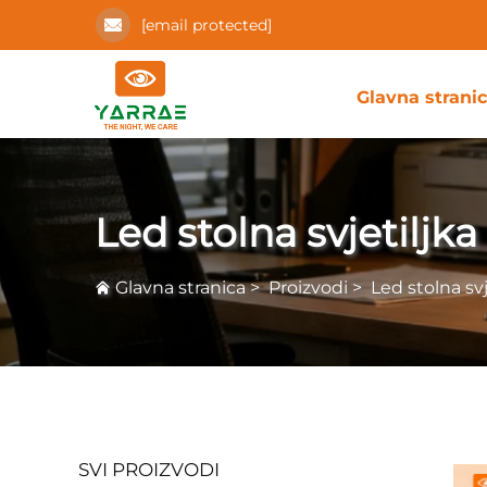
[email protected]
Glavna strani
Led stolna svjetiljka
Glavna stranica
>
Proizvodi
>
Led stolna svj
SVI PROIZVODI