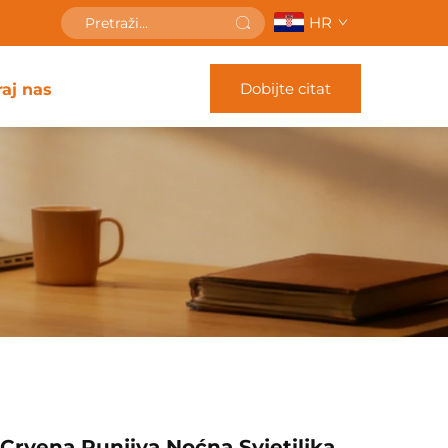
HR
Dobijte citat
raj nas
Crvena Punjiva Noćna Svjetiljka