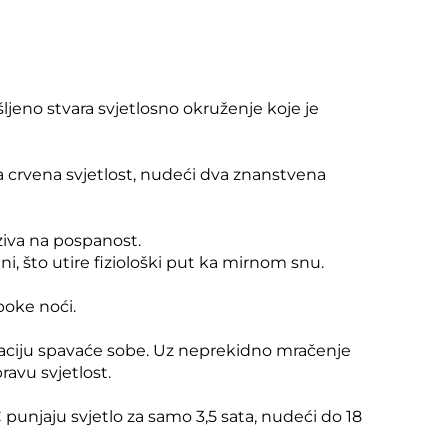
ljeno stvara svjetlosno okruženje koje je
 crvena svjetlost, nudeći dva znanstvena
ziva na pospanost.
i, što utire fiziološki put ka mirnom snu.
boke noći.
koraciju spavaće sobe. Uz neprekidno mračenje
ravu svjetlost.
 punjaju svjetlo za samo 3,5 sata, nudeći do 18