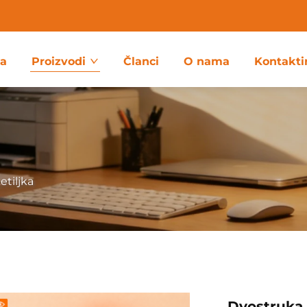
ca
Proizvodi
Članci
O nama
Kontakti
etiljka
Dvostruka 