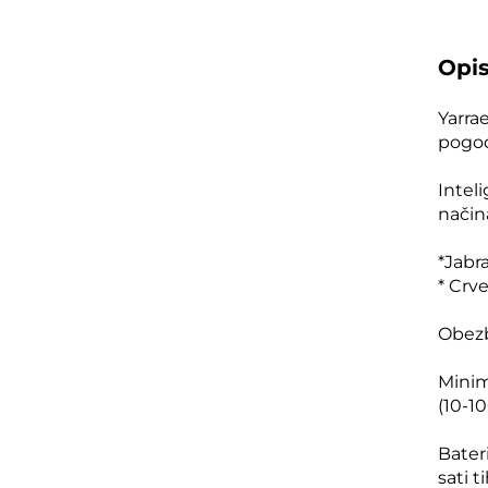
Opi
Yarra
pogod
Intel
način
*Jabr
* Crv
Obezb
Minim
(10-10
Bater
sati t