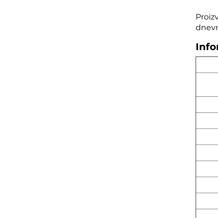
Proiz
dnevn
Info