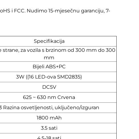
RoHS i FCC. Nudimo 15-mjesečnu garanciju, 7-
Specifikacija
e strane, za vozila s brzinom od 300 mm do 300
mm
Bijeli ABS+PC
3W ((16 LED-ova SMD2835)
DC5V
625 ~ 630 nm Crvena
3 Razina osvetljenosti, uključeno/izguran
1800 mAh
3.5 sati
4,5-18 sati