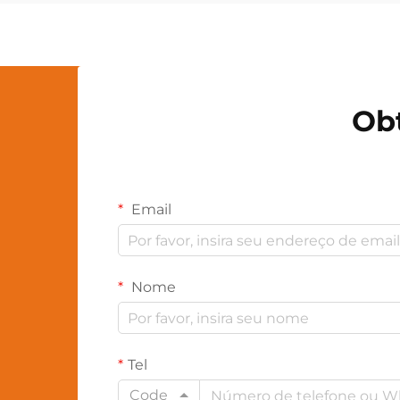
consistentes. Fabricantes modernos
de iluminação aproveitam
tecnologias avançadas de
personalização em fábrica...
Ob
Email
Nome
Tel
Code