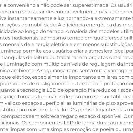
ar, a conveniência não pode ser superestimada. Os usuári
ura LED com Cor
Intenso Pret
curos nem se esticar desconfortavelmente para acionar 
mbar de 1600K
iva instantaneamente a luz, tornando-a extremamente fác
imitações de mobilidade. A eficiência energética das mod
ricidade ao longo do tempo. A maioria dos modelos util
s tradicionais, ao mesmo tempo em que oferece brilho 
 mensais de energia elétrica e em menos substituições 
luminosa permite aos usuários criar a atmosfera ideal pa
tranquilas de leitura ou trabalhar em projetos detalhados
e iluminação com múltiplos níveis de regulagem da inten
nico ambiente. A segurança representa outra vantagem si
 choque elétrico, especialmente importante em lares co
porizadores de desligamento automático e proteção co
anto a tecnologia LED de operação fria reduz os riscos
spaço torna as luminárias de piso com sensor tátil ideai
 valioso espaço superficial, as luminárias de piso aprov
buição mais ampla da luz. Os perfis elegantes das mod
 compactos sem sobrecarregar o espaço disponível. O
cionais. Os componentes LED de longa duração rarament
ilmente limpas com uma simples remoção de poeira ou u