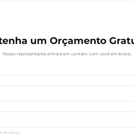
lâmpadas concentram-se cada vez
mais na personalização da saída
espectral para apoiar os ritmos
circadianos, melhorar...
tenha um Orçamento Gratu
Nosso representante entrará em contato com você em breve.