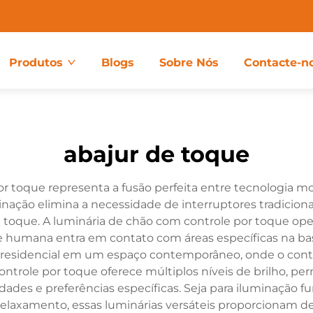
Produtos
Blogs
Sobre Nós
Contacte-n
abajur de toque
r toque representa a fusão perfeita entre tecnologia m
minação elimina a necessidade de interruptores tradicion
 toque. A luminária de chão com controle por toque op
e humana entra em contato com áreas específicas na bas
residencial em um espaço contemporâneo, onde o controle
trole por toque oferece múltiplos níveis de brilho, pe
des e preferências específicas. Seja para iluminação fu
 relaxamento, essas luminárias versáteis proporcionam