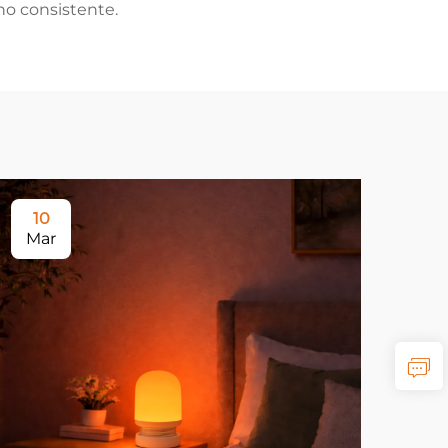
o consistente.
10
2
Mar
Ma