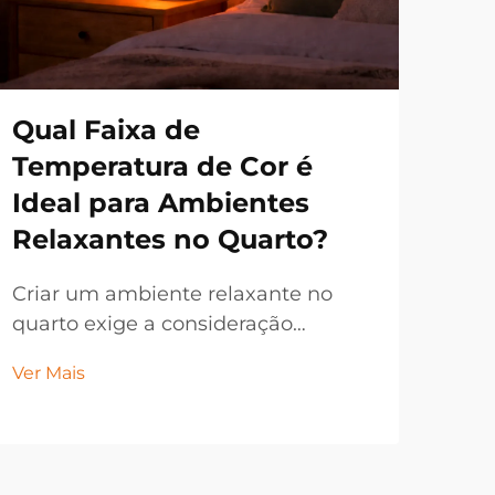
Qual Faixa de
Po
Temperatura de Cor é
Pr
Ideal para Ambientes
Es
Relaxantes no Quarto?
ve
Pa
Criar um ambiente relaxante no
quarto exige a consideração
Amb
cuidadosa de diversos fatores,
est
Ver Mais
sendo a iluminação um dos
sol
Ver 
elementos mais cruciais que afetam
ilu
a qualidade do sono e o conforto
ava
geral. A temperatura de cor da
esp