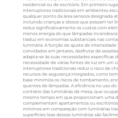
residencial ou de escritório. Em primeiro lug
em 1 Hora
Leit
interruptores tradicionais em ambientes es
Â
qualquer ponto da área sensora designada at
incluindo crianças e idosos que possam ter l
reduz significativamente os custos com elet
menos energia do que lâmpadas incandescente
traduz em economias substanciais nas contas
luminária. A função de ajuste de intensidade 
convidados em jantares, desfrutar de sessões 
adapta-se às suas necessidades específicas d
necessidade de várias fontes de luz em um ú
interruptores tradicionais reduz o risco de
recursos de segurança integrados, como tem
base minimiza os riscos de tombamento, enqu
quentes de lâmpadas. A eficiência no uso do e
contrário das luminárias de mesa, que ocupam
mesmo tempo em que proporcionam uma distri
complementam apartamentos ou escritórios
mínimos em comparação com luminárias tradi
superfícies lisas dessas luminárias são fac