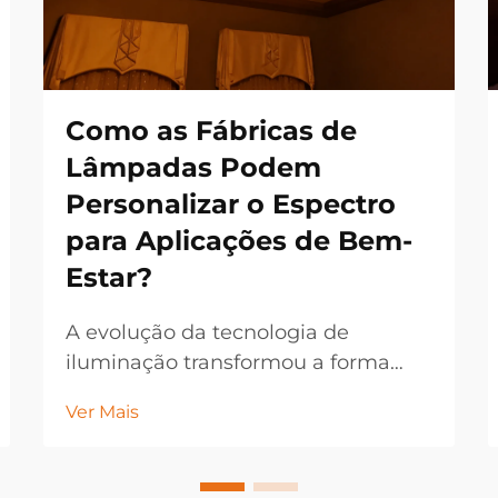
Como as Fábricas de
Lâmpadas Podem
Personalizar o Espectro
para Aplicações de Bem-
Estar?
A evolução da tecnologia de
iluminação transformou a forma
como os fabricantes abordam as
Ver Mais
lâmpadas com espectro ajustado
para aplicações de bem-estar.
Atualmente, as fábricas de