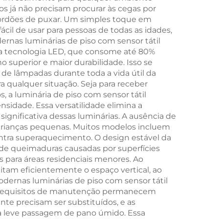
os já não precisam procurar às cegas por
o
com Dimmer
cordões de puxar. Um simples toque em
Inteligente e
il de usar para pessoas de todas as idades,
ernas luminárias de piso com sensor tátil
Memória, Bateria de
iza tecnologia LED, que consome até 80%
1800mAh, 18H de
superior e maior durabilidade. Isso se
de lâmpadas durante toda a vida útil da
Autonomia
ra qualquer situação. Seja para receber
, a luminária de piso com sensor tátil
sidade. Essa versatilidade elimina a
gnificativa dessas luminárias. A ausência de
m crianças pequenas. Muitos modelos incluem
ntra superaquecimento. O design estável da
 de queimaduras causadas por superfícies
s para áreas residenciais menores. Ao
eitam eficientemente o espaço vertical, ao
ernas luminárias de piso com sensor tátil
s requisitos de manutenção permanecem
e precisam ser substituídos, e as
ma leve passagem de pano úmido. Essa