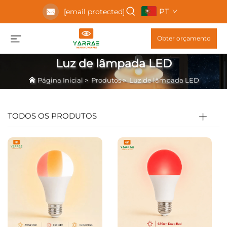
PT
[email protected]
Obter orçamento
Luz de lâmpada LED
Página Inicial
>
Produtos
>
Luz de lâmpada LED
TODOS OS PRODUTOS