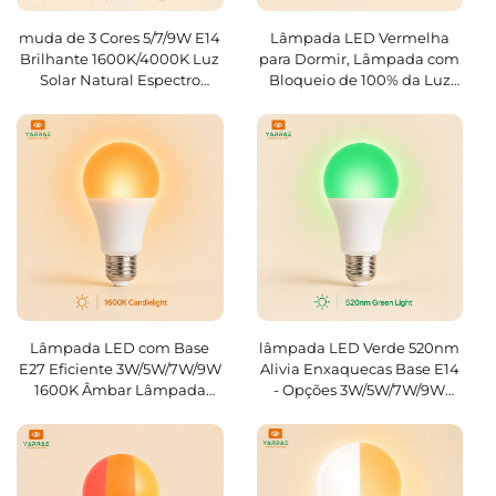
muda de 3 Cores 5/7/9W E14
Lâmpada LED Vermelha
Brilhante 1600K/4000K Luz
para Dormir, Lâmpada com
Solar Natural Espectro
Bloqueio de 100% da Luz
Completo/Cor Vermelha
Azul, Lâmpadas de Luz
625~630nm Lâmpada para
Vermelha de 625~630nm
Quarto Interno Lâmpada
que Estimulam a
LED
Melatonina, Lâmpadas de
3W/5W/7W/9W com Base
E27 para Quarto e Sala de
Estar
Lâmpada LED com Base
lâmpada LED Verde 520nm
E27 Eficiente 3W/5W/7W/9W
Alivia Enxaquecas Base E14
1600K Âmbar Lâmpada
- Opções 3W/5W/7W/9W
Auxiliar para Dormir para
com Garantia de 2 Anos
Quarto Sala de Estar