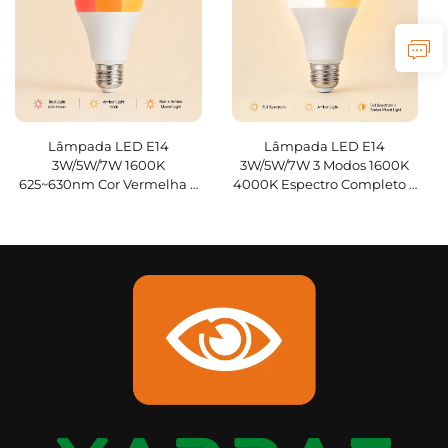
Lâmpada LED E14
Lâmpada LED E14
3W/5W/7W 1600K
3W/5W/7W 3 Modos 1600K
625~630nm Cor Vermelha e
4000K Espectro Completo e
Duplo ON 3 Modos Sem Luz
Duplo ON Lâmpada Auxiliar
Azul Lâmpada Relaxante
para Dormir
para Dormir