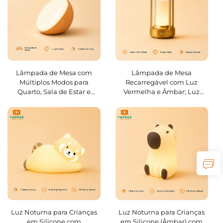
Lâmpada de Mesa com
Lâmpada de Mesa
Múltiplos Modos para
Recarregável com Luz
Quarto, Sala de Estar e
Vermelha e Âmbar; Luz
Espaço de Trabalho — Ideal
Ambiente Ajustável para
para Projetos de Interiores
Quarto, Sala de Estar e
Escrivaninha
Luz Noturna para Crianças
Luz Noturna para Crianças
em Silicone com
em Silicone (Âmbar) com