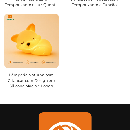
Temporizador e Luz Quente
Temporizador e Função
Ajustável, Ideal para o
Dimmer, Ideal para Linhas
Mercado de Produtos para
de Produtos de Presente e
Bebês e Presentes
para Bebês
Lâmpada Noturna para
Crianças com Design em
Silicone Macio e Longa
Duração da Bateria; Luz
Quente Ajustável, Ideal para
Presentes e Mercado
Varejista