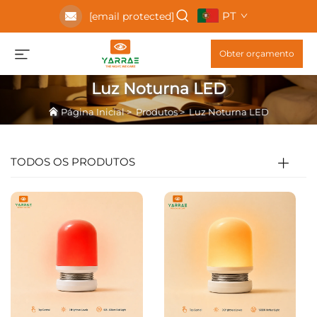
PT
[email protected]
Obter orçamento
Luz Noturna LED
Página Inicial
>
Produtos
>
Luz Noturna LED
TODOS OS PRODUTOS