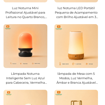
Luz Noturna Mini
luz Noturna LED Portátil
Profissional Ajustável para
Pequena de Acampamento
Leitura no Quarto Branco,
com Brilho Ajustável em 3
com Cor Vermelha 625~630
Níveis e Cor Âmbar 1600K
nm, 1,5 W, Ideal para Bebês
Lâmpada Noturna
lâmpada de Mesa com 5
Inteligente Sem Luz Azul
Modos, Luz Vermelha,
para Cabeceira, Vermelha
Âmbar e Branca Ajustável
625~630 nm, Âmbar 1600K,
(3000 K–6500 K) para
sem Fio, com Toque Sensível
Quarto, Sala de Estar e
Escrivaninha