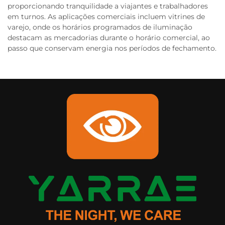
proporcionando tranquilidade a viajantes e trabalhadores
em turnos. As aplicações comerciais incluem vitrines de
varejo, onde os horários programados de iluminação
destacam as mercadorias durante o horário comercial, ao
passo que conservam energia nos períodos de fechamento.