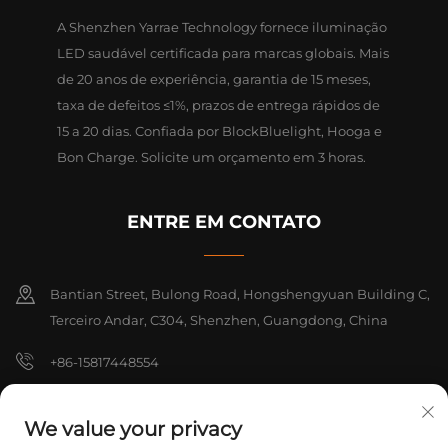
A Shenzhen Yarrae Technology fornece iluminação
LED saudável certificada para marcas globais. Mais
de 20 anos de experiência, garantia de 15 meses,
taxa de defeitos ≤1%, prazos de entrega rápidos de
15 a 20 dias. Confiada por BlockBluelight, Hooga e
Bon Charge. Solicite um orçamento em 3 horas.
ENTRE EM CONTATO
Bantian Street, Bulong Road, Hongshengyuan Building C,
Terceiro Andar, C304, Shenzhen, Guangdong, China
+86-15817448554
[email protected]
We value your privacy