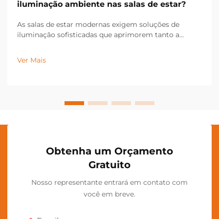
iluminação ambiente nas salas de estar?
As salas de estar modernas exigem soluções de
iluminação sofisticadas que aprimorem tanto a
funcionalidade quanto o apelo estético. Uma
luminária de chão LED funciona como um dispositivo
Ver Mais
de iluminação versátil que transforma a atmosfera de
qualquer ambiente por meio de sua tecnologia
energeticamente eficiente...
Obtenha um Orçamento
Gratuito
Nosso representante entrará em contato com
você em breve.