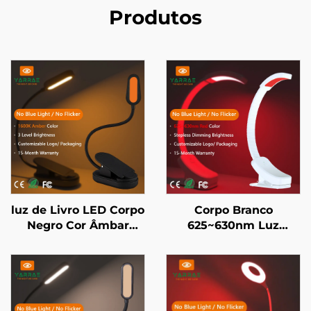
Produtos
luz de Livro LED Corpo
Corpo Branco
Negro Cor Âmbar
625~630nm Luz
1600K Sem Luz Azul
Noturna Vermelha
com Dimmer
Contínuo, Memória de
Brilho Automático,
Bateria de 800mAh,