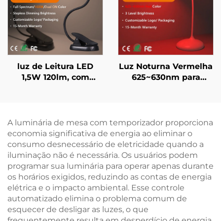
Duração de 60H e
Carregamento Rápido
em 1 Hora
luz de Leitura LED
Luz Noturna Vermelha
1,5W 120lm, com
625~630nm para
Espectro Completo de
Cabeceira com
4000K e Cor Âmbar de
Diminuição Contínua
1600K, Luz de Leitura
de Brilho e Memória
para Livros com Corpo
de Luminosidade,
A luminária de mesa com temporizador proporciona
Preto
Recarregável via USB-
economia significativa de energia ao eliminar o
C, Uso Sem Fio por 18
consumo desnecessário de eletricidade quando a
Horas
iluminação não é necessária. Os usuários podem
programar sua luminária para operar apenas durante
os horários exigidos, reduzindo as contas de energia
elétrica e o impacto ambiental. Esse controle
automatizado elimina o problema comum de
esquecer de desligar as luzes, o que
frequentemente resulta em desperdício de energia