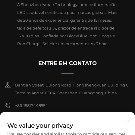
A Shenzhen Yarrae Technology fornece iluminação
LED saudável certificada para marcas globais. Mais
de 20 anos de experiência, garantia de 15 meses,
taxa de defeitos ≤1%, prazos de entrega rápidos de
15 a 20 dias. Confiada por BlockBluelight, Hooga e
Bon Charge. Solicite um orçamento em 3 horas.
ENTRE EM CONTATO
Bantian Street, Bulong Road, Hongshengyuan Building C,
Terceiro Andar, C304, Shenzhen, Guangdong, China
+86-15817448554
[email protected]
We value your privacy
We use cookies and similar tools to provide our services.