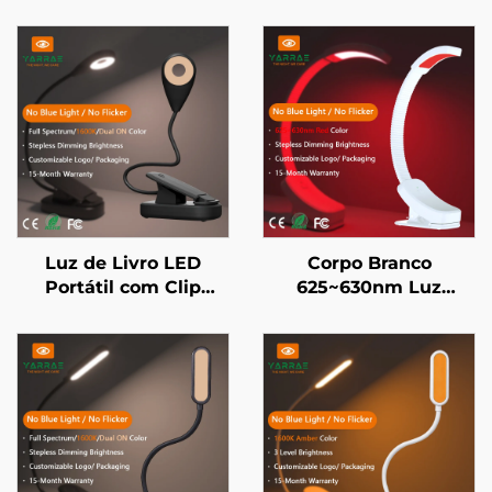
Luz de Livro LED
Corpo Branco
Portátil com Clip
625~630nm Luz
Corpo Negro Espectro
Noturna Vermelha
Completo 4000K e
com Dimmer
Âmbar 1600K
Contínuo, Memória de
Certificada
Brilho Automático,
CE/Rohs/FCC
Bateria de 800mAh,
Duração de 60H e
Carregamento Rápido
em 1 Hora