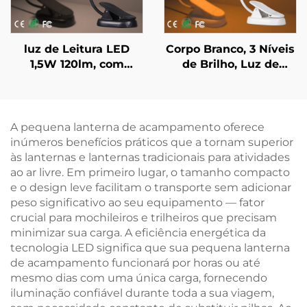
luz de Leitura LED
Corpo Branco, 3 Níveis
1,5W 120lm, com
de Brilho, Luz de
Espectro Completo de
Leitura para Livro,
4000K e Cor Âmbar de
Luminária de Cama ou
1600K, Luz de Leitura
Mesinha de Cabeceira,
para Livros com Corpo
Luz de Leitura LED
A pequena lanterna de acampamento oferece
Preto
com Cor Âmbar de
inúmeros benefícios práticos que a tornam superior
1600K
às lanternas e lanternas tradicionais para atividades
ao ar livre. Em primeiro lugar, o tamanho compacto
e o design leve facilitam o transporte sem adicionar
peso significativo ao seu equipamento — fator
crucial para mochileiros e trilheiros que precisam
minimizar sua carga. A eficiência energética da
tecnologia LED significa que sua pequena lanterna
de acampamento funcionará por horas ou até
mesmo dias com uma única carga, fornecendo
iluminação confiável durante toda a sua viagem,