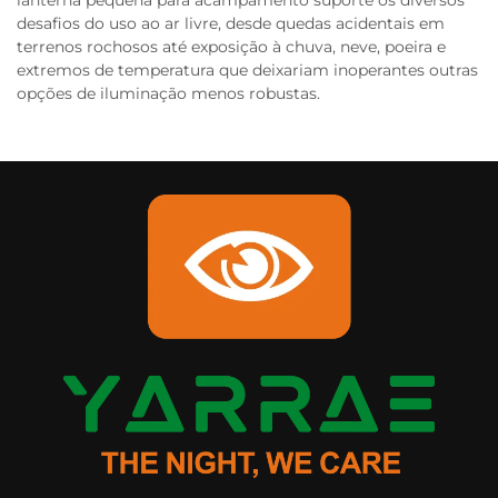
lanterna pequena para acampamento suporte os diversos
desafios do uso ao ar livre, desde quedas acidentais em
terrenos rochosos até exposição à chuva, neve, poeira e
extremos de temperatura que deixariam inoperantes outras
opções de iluminação menos robustas.