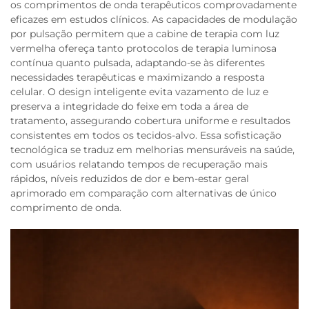
os comprimentos de onda terapêuticos comprovadamente
eficazes em estudos clínicos. As capacidades de modulação
por pulsação permitem que a cabine de terapia com luz
vermelha ofereça tanto protocolos de terapia luminosa
contínua quanto pulsada, adaptando-se às diferentes
necessidades terapêuticas e maximizando a resposta
celular. O design inteligente evita vazamento de luz e
preserva a integridade do feixe em toda a área de
tratamento, assegurando cobertura uniforme e resultados
consistentes em todos os tecidos-alvo. Essa sofisticação
tecnológica se traduz em melhorias mensuráveis na saúde,
com usuários relatando tempos de recuperação mais
rápidos, níveis reduzidos de dor e bem-estar geral
aprimorado em comparação com alternativas de único
comprimento de onda.