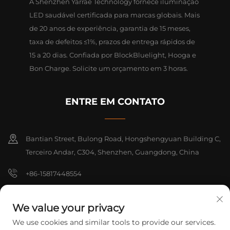
A Shenzhen Yarrae Technology fornece iluminação
LED saudável certificada para marcas globais. Mais
de 20 anos de experiência, garantia de 15 meses,
taxa de defeitos ≤1%, prazos de entrega rápidos de
15 a 20 dias. Confiada por BlockBluelight, Hooga e
Bon Charge. Solicite um orçamento em 3 horas.
ENTRE EM CONTATO
Bantian Street, Bulong Road, Hongshengyuan Building C,
Terceiro Andar, C304, Shenzhen, Guangdong, China
+86-15817448554
[email protected]
We value your privacy
We use cookies and similar tools to provide our services.
Direitos Autorais © 2026 Shenzhen Yarrae Technology Co., Ltd.