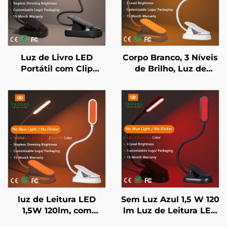
Luz de Livro LED
Corpo Branco, 3 Níveis
Portátil com Clip
de Brilho, Luz de
Corpo Negro Espectro
Leitura para Livro,
Completo 4000K e
Luminária de Cama ou
Âmbar 1600K
Mesinha de Cabeceira,
Certificada
Luz de Leitura LED
CE/Rohs/FCC
com Cor Âmbar de
1600K
luz de Leitura LED
Sem Luz Azul 1,5 W 120
1,5W 120lm, com
lm Luz de Leitura LED
Espectro Completo de
para Livro Cor