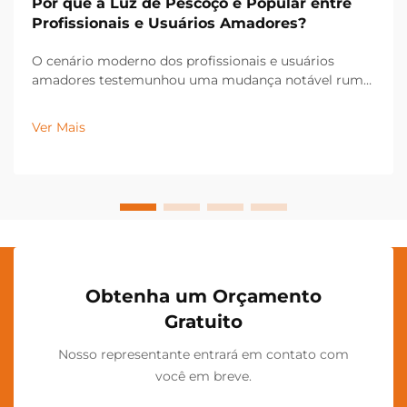
Por que a Luz de Pescoço é Popular entre
Profissionais e Usuários Amadores?
O cenário moderno dos profissionais e usuários
amadores testemunhou uma mudança notável rumo
a soluções de iluminação mãos-livres, com a luz de
pescoço surgindo como uma ferramenta
Ver Mais
indispensável em diversos setores industriais e
aplicações pessoais. Esta iluminação inovadora...
Obtenha um Orçamento
Gratuito
Nosso representante entrará em contato com
você em breve.