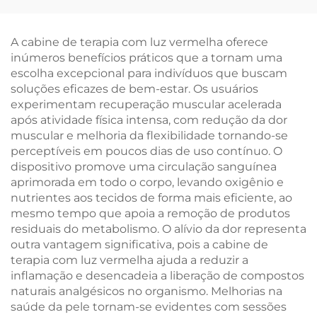
4000K e Cor Âmbar de
Vermelha 625~630 nm
1600K, Luz de Leitura
660/670 nm 3 Níveis
para Livros com Corpo
de Brilho Mais Intenso
A cabine de terapia com luz vermelha oferece
Preto
Preto
inúmeros benefícios práticos que a tornam uma
escolha excepcional para indivíduos que buscam
soluções eficazes de bem-estar. Os usuários
experimentam recuperação muscular acelerada
após atividade física intensa, com redução da dor
muscular e melhoria da flexibilidade tornando-se
perceptíveis em poucos dias de uso contínuo. O
dispositivo promove uma circulação sanguínea
aprimorada em todo o corpo, levando oxigênio e
nutrientes aos tecidos de forma mais eficiente, ao
mesmo tempo que apoia a remoção de produtos
residuais do metabolismo. O alívio da dor representa
outra vantagem significativa, pois a cabine de
terapia com luz vermelha ajuda a reduzir a
inflamação e desencadeia a liberação de compostos
naturais analgésicos no organismo. Melhorias na
saúde da pele tornam-se evidentes com sessões