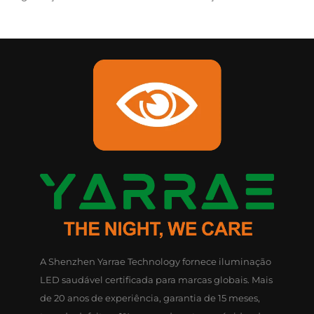
A Shenzhen Yarrae Technology fornece iluminação
LED saudável certificada para marcas globais. Mais
de 20 anos de experiência, garantia de 15 meses,