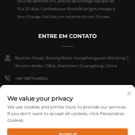
taxa de defeitos ≤1%, prazos de entrega rápidos de
15 a 20 dias. Confiada por BlockBluelight, Hooga e
Bon Charge. Solicite um orçamento em 3 horas.
ENTRE EM CONTATO
Bantian Street, Bulong Road, Hongshengyuan Building C,
Terceiro Andar, C304, Shenzhen, Guangdong, China
+86-15817448554
[email protected]
We value your privacy
We use cookies and similar tools to provide our services.
Direitos Autorais © 2026 Shenzhen Yarrae Technology Co., Ltd.
If you don't want to accept all cookies, click Personalize
Pequim Todos os direitos reservados.
Política de privacidade
cookies.
Accept all