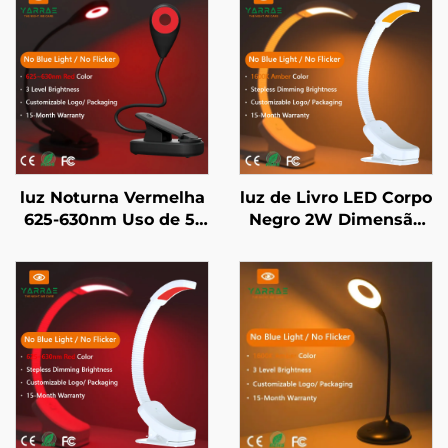
luz Noturna Vermelha
luz de Livro LED Corpo
625-630nm Uso de 5-
Negro 2W Dimensão
50 Horas 3 Níveis de
Contínua Sem Luz
Brilho Corpo Negro
Azul Cor de
Recarga USB Rápida
Iluminação Âmbar
em 1 Hora
1600K