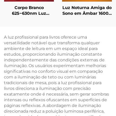
Corpo Branco
Luz Noturna Amiga do
625~630nm Luz
Sono em Âmbar 1600K
Noturna Vermelha
na Cor Preta com 3
com Dimmer
Níveis Ajustáveis de
Contínuo, Memória de
Brilho e Bateria
Brilho Automático,
Recarregável de
A luz profissional para livros oferece uma
Bateria de 800mAh,
1800mAh
versatilidade notável que transforma qualquer
Duração de 60H e
ambiente de leitura em um espaço ideal para
Carregamento Rápido
estudos, proporcionando iluminação constante
em 1 Hora
independentemente das condições externas de
iluminação. Os usuários experimentam melhorias
significativas no conforto visual em comparação
com a iluminação de teto ou com luminárias
tradicionais de mesa, pois a luz profissional para
livros direciona a iluminação com precisão
exatamente onde é necessária, sem gerar sombras
intensas ou reflexos ofuscantes em superfícies de
páginas reflexivas. A abordagem de iluminação
direcionada reduz a poluição luminosa periférica,