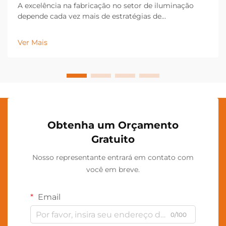
A excelência na fabricação no setor de iluminação
depende cada vez mais de estratégias de
personalização em fábrica que permitem um
controle de qualidade preciso e resultados de produto
Ver Mais
consistentes. Fabricantes modernos de iluminação
aproveitam tecnologias avançadas de personalização
em fábrica...
Obtenha um Orçamento
Gratuito
Nosso representante entrará em contato com
você em breve.
Email
0/100