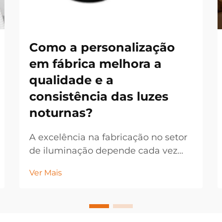
Como a personalização
em fábrica melhora a
qualidade e a
consistência das luzes
noturnas?
A excelência na fabricação no setor
de iluminação depende cada vez
mais de estratégias de
Ver Mais
personalização em fábrica que
permitem um controle de qualidade
preciso e resultados de produto
consistentes. Fabricantes modernos