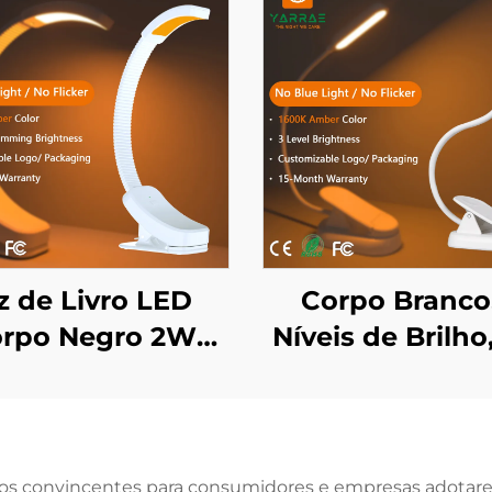
z de Livro LED
Corpo Branco,
rpo Negro 2W
Níveis de Brilho
ensão Contínua
de Leitura para L
Luz Azul Cor de
Luminária de 
uminação Âmbar
ou Mesinha 
1600K
Cabeceira, Luz
os convincentes para consumidores e empresas adotar