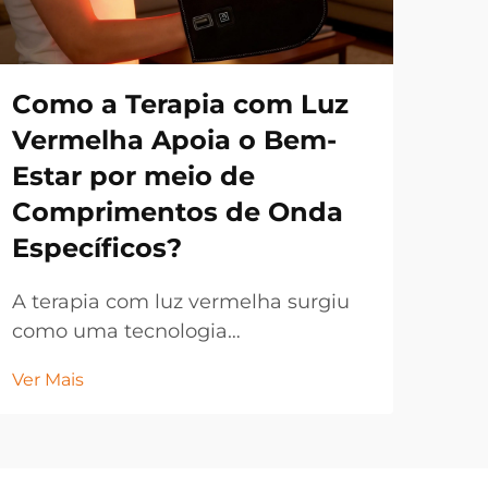
Como a Terapia com Luz
Co
Vermelha Apoia o Bem-
Lâ
Estar por meio de
Pe
Comprimentos de Onda
pa
Específicos?
Es
A terapia com luz vermelha surgiu
A e
como uma tecnologia
ilu
revolucionária de bem-estar que
com
Ver Mais
Ver 
aproveita o poder de comprimentos
lâm
de onda luminosos específicos para
par
promover a cicatrização e a
Atu
regeneração celular. Este inovador
lâm