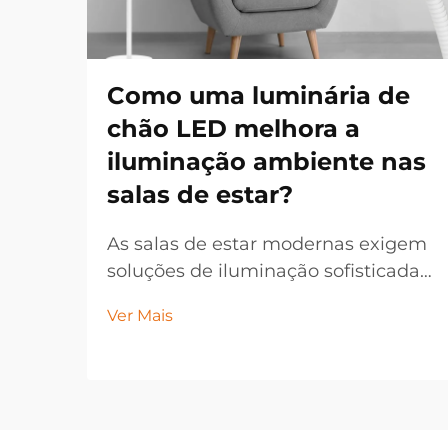
Como uma luminária de
chão LED melhora a
iluminação ambiente nas
salas de estar?
As salas de estar modernas exigem
soluções de iluminação sofisticadas
que aprimorem tanto a
Ver Mais
funcionalidade quanto o apelo
estético. Uma luminária de chão
LED funciona como um dispositivo
de iluminação versátil que
transforma a atmosfera de qualquer