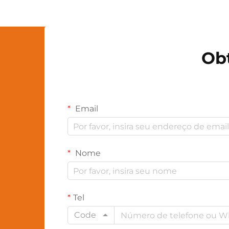
ambiente por meio de sua
tecnologia energeticamente
eficiente...
Ob
Email
Nome
Tel
Code