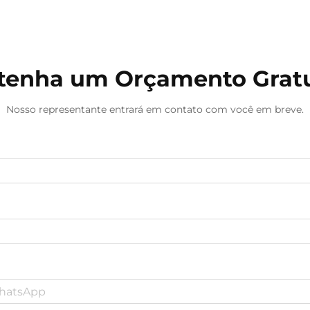
de iluminação aproveitam
tecnologias avançadas de
personalização em fábrica...
tenha um Orçamento Gratu
Nosso representante entrará em contato com você em breve.