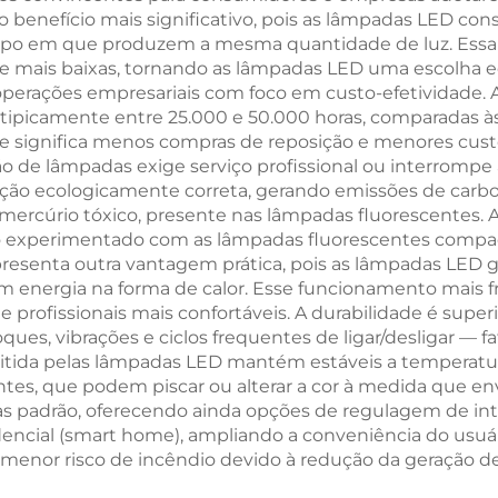
tui o benefício mais significativo, pois as lâmpadas LED
Leitura LED co
o em que produzem a mesma quantidade de luz. Essa 
Âmbar de 160
de mais baixas, tornando as lâmpadas LED uma escolha
erações empresariais com foco em custo-efetividade. A
tipicamente entre 25.000 e 50.000 horas, comparadas à
ade significa menos compras de reposição e menores cus
 de lâmpadas exige serviço profissional ou interrompe 
ão ecologicamente correta, gerando emissões de carbo
ercúrio tóxico, presente nas lâmpadas fluorescentes.
 experimentado com as lâmpadas fluorescentes compacta
presenta outra vantagem prática, pois as lâmpadas LED g
m energia na forma de calor. Esse funcionamento mais f
 e profissionais mais confortáveis. A durabilidade é su
oques, vibrações e ciclos frequentes de ligar/desligar —
mitida pelas lâmpadas LED mantém estáveis a temperatura
centes, que podem piscar ou alterar a cor à medida que e
s padrão, oferecendo ainda opções de regulagem de in
ncial (smart home), ampliando a conveniência do usuário
nor risco de incêndio devido à redução da geração de ca