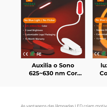
Auxilia o Sono
lu
625~630 nm Cor
Co
Vermelha
Dim
660/670nm Sem
Sem 
Flicker Sem Luz Azul
Il
Luz de Livro LED
As vantagens das lâmpadas LED criam motiv