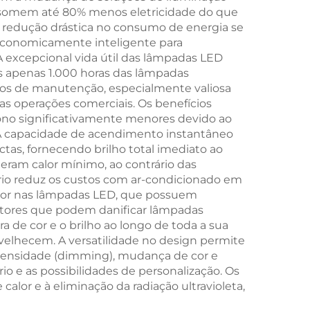
 consomem até 80% menos eletricidade do que
m Cor
com Dimmer
redução drástica no consumo de energia se
0K
Inteligente e
 economicamente inteligente para
 excepcional vida útil das lâmpadas LED
Memória, Bateria de
s apenas 1.000 horas das lâmpadas
1800mAh, 18H de
tos de manutenção, especialmente valiosa
as operações comerciais. Os benefícios
Autonomia
no significativamente menores devido ao
 A capacidade de acendimento instantâneo
s, fornecendo brilho total imediato ao
eram calor mínimo, ao contrário das
rio reduz os custos com ar-condicionado em
perior nas lâmpadas LED, que possuem
 fatores que podem danificar lâmpadas
 de cor e o brilho ao longo de toda a sua
nvelhecem. A versatilidade no design permite
tensidade (dimming), mudança de cor e
 e as possibilidades de personalização. Os
lor e à eliminação da radiação ultravioleta,