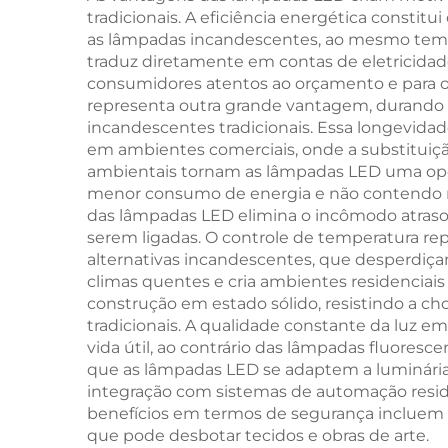
tradicionais. A eficiência energética consti
Corpo Branco
as lâmpadas incandescentes, ao mesmo temp
traduz diretamente em contas de eletricida
consumidores atentos ao orçamento e para op
representa outra grande vantagem, durando 
incandescentes tradicionais. Essa longevid
em ambientes comerciais, onde a substituição
ambientais tornam as lâmpadas LED uma opç
menor consumo de energia e não contendo m
das lâmpadas LED elimina o incômodo atraso
serem ligadas. O controle de temperatura re
alternativas incandescentes, que desperdiça
climas quentes e cria ambientes residenciais
construção em estado sólido, resistindo a ch
tradicionais. A qualidade constante da luz e
vida útil, ao contrário das lâmpadas fluores
que as lâmpadas LED se adaptem a luminária
integração com sistemas de automação reside
benefícios em termos de segurança incluem me
que pode desbotar tecidos e obras de arte.