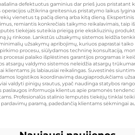
pašalina defektuotus gaminius dar prieš juos pristatant
s operacijos užtikrina greitesnius pristatymo laikus lygi
rekių vienetus tą pačią dieną arba kitą dieną. Ekspertini
s, remiantis konkrečiais taikymo reikalavimais, taip išv
mputės tiekėjais suteikia prieigą prie ekskliuzinių produkt
jų rinkose. Lankstūs užsakymų sistemos leidžia tenkinti
 minimalių užsakymų apribojimų, kuriuos paprastai taiko 
irkimo procesu, siūlydamos techninę konsultaciją, monta
s procesai palaiko išplėstines garantijos programas ir kei
ngios atsargų valdymo sistemos neleidžia atsargų trūk
 klientams jis labiausiai reikalingas. Suvestinės siunt
indamos logistikos koordinavimą daugiaprodukčiams užsa
ai valdyti pinigų srautus, ypač naudinga statybos rang
s paslaugos informuoja klientus apie pramonės tendencija
ms. Profesionalūs stalinio lemputės tiekėjų tinklai teiki
pardavimų paramą, padedančią klientams sėkmingai augi