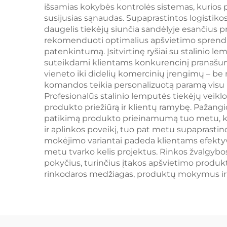
išsamias kokybės kontrolės sistemas, kurios 
susijusias sąnaudas. Supaprastintos logistiko
daugelis tiekėjų siunčia sandėlyje esančius p
rekomenduoti optimalius apšvietimo sprendimu
patenkintumą. Įsitvirtinę ryšiai su stalinio le
suteikdami klientams konkurencinį pranašumą 
vieneto iki didelių komercinių įrengimų – be
komandos teikia personalizuotą paramą visu p
Profesionalūs stalinio lemputės tiekėjų veiklo
produkto priežiūrą ir klientų ramybę. Paža
patikimą produkto prieinamumą tuo metu, kai
ir aplinkos poveikį, tuo pat metu supaprast
mokėjimo variantai padeda klientams efektyvi
metu tvarko kelis projektus. Rinkos žvalgybo
pokyčius, turinčius įtakos apšvietimo produkta
rinkodaros medžiagas, produktų mokymus ir 