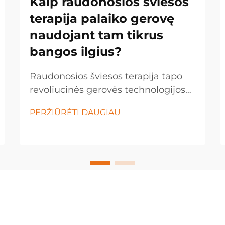
Kaip raudonosios šviesos
terapija palaiko gerovę
naudojant tam tikrus
bangos ilgius?
Raudonosios šviesos terapija tapo
revoliucinės gerovės technologijos
forma, kuri panaudoja tam tikrų
PERŽIŪRĖTI DAUGIAU
šviesos bangos ilgių galią, kad
skatintų gydymą ir ląstelių
regeneraciją. Ši inovacinė gydymo
metodika naudoja tikslų
raudonosios ir artimosios...