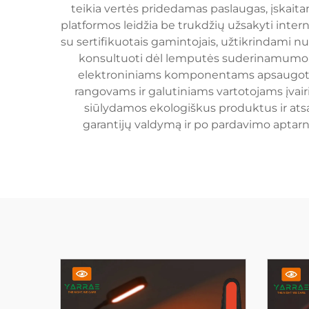
teikia vertės pridedamas paslaugas, įskai
platformos leidžia be trukdžių užsakyti intern
su sertifikuotais gamintojais, užtikrindami n
konsultuoti dėl lemputės suderinamumo, į
elektroniniams komponentams apsaugoti ir 
rangovams ir galutiniams vartotojams įvairi
siūlydamos ekologiškus produktus ir at
garantijų valdymą ir po pardavimo aptarna