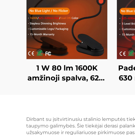
1 W 80 lm 1600K
Pade
amžinoji spalva, 625–
630
630 nm raudona
rau
spalva, be mėlynos
m
šviesos, juodai
mė
dažytas kūnas, LED
balt
Dirbant su įsitvirtinusiu stalinio lemputės ti
taupymo galimybės. Šie tiekėjai derasi palanki
knygos lempa
LED
užsakymuose ir reguliariuose pirkimuose pas