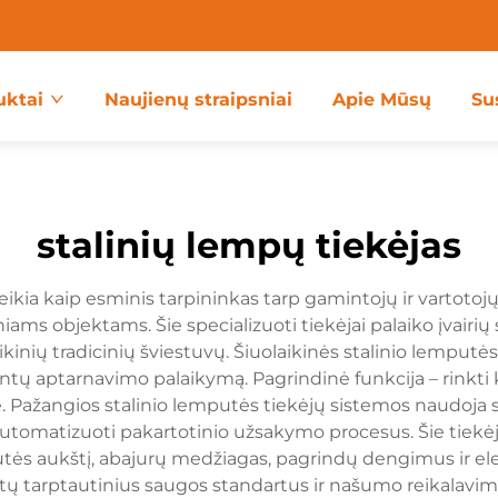
uktai
Naujienų straipsniai
Apie Mūsų
Su
stalinių lempų tiekėjas
veikia kaip esminis tarpininkas tarp gamintojų ir vartoto
 objektams. Šie specializuoti tiekėjai palaiko įvairių st
ikinių tradicinių šviestuvų. Šiuolaikinės stalinio lemputė
ientų aptarnavimo palaikymą. Pagrindinė funkcija – rinkti 
. Pažangios stalinio lemputės tiekėjų sistemos naudoja 
ir automatizuoti pakartotinio užsakymo procesus. Šie tiekė
mputės aukštį, abajurų medžiagas, pagrindų dengimus ir el
tiktų tarptautinius saugos standartus ir našumo reikalavim