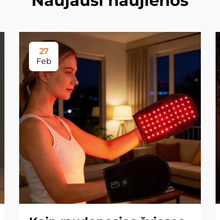
Naujausi naujienos
27
Feb