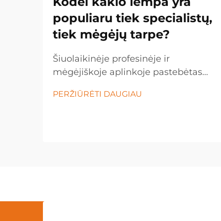
Kodėl kaklo lempa yra
populiaru tiek specialistų,
tiek mėgėjų tarpe?
Šiuolaikinėje profesinėje ir
mėgėjiškoje aplinkoje pastebėtas
įspūdingas poslinkis link rankomis
PERŽIŪRĖTI DAUGIAU
nevaldomų apšvietimo sprendimų,
o kaklo lempa tapo būtina įranga
įvairiose pramonės šakose ir
asmeninėse srityse. Šis inovacinis
apšvietimas...