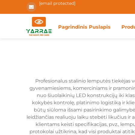
[email protected]
Pagrindinis Puslapis
Prod
Profesionalus stalinio lemputės tiekėjas 
gyvenamiesiems, komerciniams ir pramoniniams
nuo šiuolaikinių LED konstrukcijų iki klas
kokybės kontrolę, platinimo logistiką ir kl
būtų siūloma išsami pasirinkimo galimybė
leidžiančias realiuoju laiku stebėti likučius 
klientams keisti specifikacijas, pvz., le
protokolai užtikrina, kad visi produktai ati