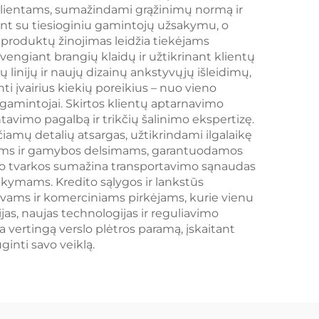
intensyvumui,
 klientams, sumažindami grąžinimų normą ir
nant su tiesioginiu gamintojų užsakymu, o
atmintimi, 18 val.
s produktų žinojimas leidžia tiekėjams
baterijos veikimo
engiant brangių klaidų ir užtikrinant klientų
ų linijų ir naujų dizainų ankstyvųjų išleidimų,
laiku, Type-C
 įvairius kiekių poreikius – nuo vieno
gamintojai. Skirtos klientų aptarnavimo
vimo pagalbą ir trikčių šalinimo ekspertizę.
čiamų detalių atsargas, užtikrindami ilgalaikę
umams ir gamybos delsimams, garantuodamos
imo tvarkos sumažina transportavimo sąnaudas
kymams. Kredito sąlygos ir lankstūs
ovams ir komerciniams pirkėjams, kurie vienu
s, naujas technologijas ir reguliavimo
a vertingą verslo plėtros paramą, įskaitant
nti savo veiklą.