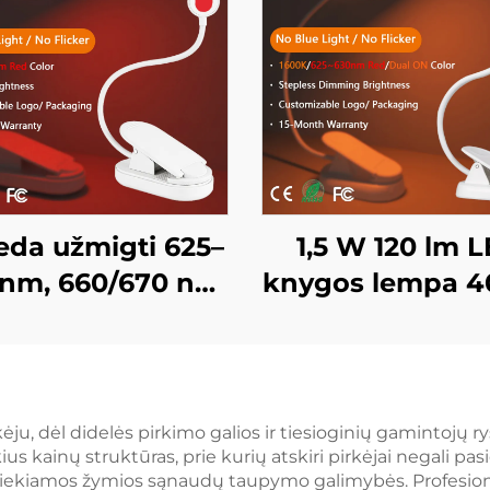
da užmigti 625–
1,5 W 120 lm 
 nm, 660/670 nm
knygos lempa 
dona spalva, be
viso spektro ir 
irksėjimo, be
amžro spalv
lynos šviesos,
skaitymo švie
ai dažytas kūnas,
juodo korpu
ekėju, dėl didelės pirkimo galios ir tiesioginių gamintoj
us kainų struktūras, prie kurių atskiri pirkėjai negali pa
 knygos lempa
knygos lem
iekiamos žymios sąnaudų taupymo galimybės. Profesionalū