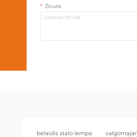
Žinutė
belaidis stalo lempa
valgomajam