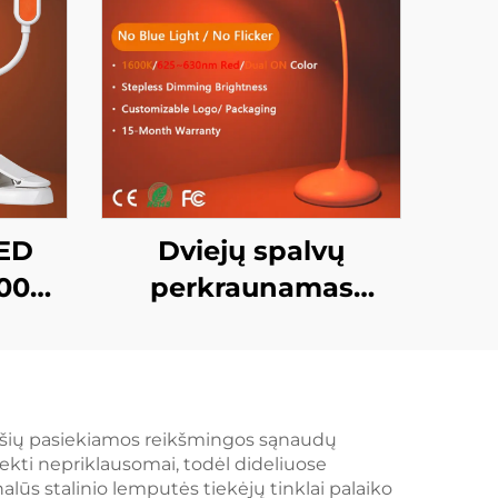
LED
Dviejų spalvų
4000K
perkraunamas
1600K
naktinis žibintas
os
1600K amžberis ir
sa,
625~630 nm raudona
so
be laipsnių
ų ryšių pasiekiamos reikšmingos sąnaudų
siekti nepriklausomai, todėl dideliuose
pa
reguliavimo šviesos
s stalinio lemputės tiekėjų tinklai palaiko