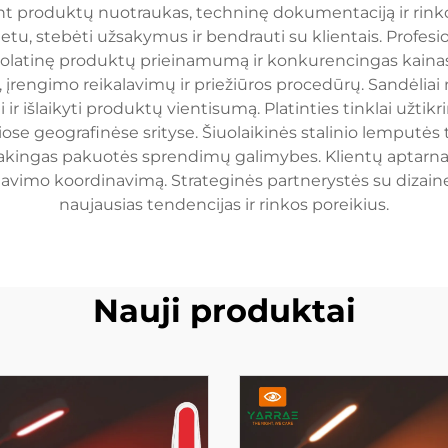
tant produktų nuotraukas, techninę dokumentaciją ir ri
etu, stebėti užsakymus ir bendrauti su klientais. Profesio
uolatinę produktų prieinamumą ir konkurencingas kainas.
rengimo reikalavimų ir priežiūros procedūrų. Sandėliai
išlaikyti produktų vientisumą. Platinties tinklai užtik
ose geografinėse srityse. Šiuolaikinės stalinio lemputės
sakingas pakuotės sprendimų galimybes. Klientų aptarn
vimo koordinavimą. Strateginės partnerystės su dizaineria
naujausias tendencijas ir rinkos poreikius.
Nauji produktai