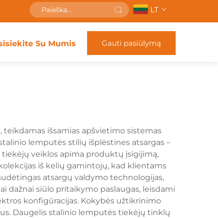
LT
Gauti pasiūlymą
sisiekite Su Mumis
jų, teikdamas išsamias apšvietimo sistemas
alinio lemputės stilių išplėstines atsargas –
s tiekėjų veiklos apima produktų įsigijimą,
kolekcijas iš kelių gamintojų, kad klientams
sudėtingas atsargų valdymo technologijas,
jai dažnai siūlo pritaikymo paslaugas, leisdami
ektros konfigūracijas. Kokybės užtikrinimo
us. Daugelis stalinio lemputės tiekėjų tinklų