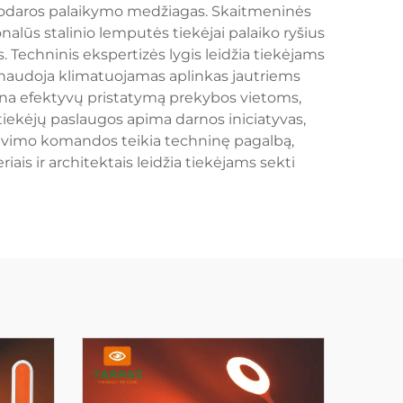
nkodaros palaikymo medžiagas. Skaitmeninės
nalūs stalinio lemputės tiekėjai palaiko ryšius
 Techninis ekspertizės lygis leidžia tiekėjams
 naudoja klimatuojamas aplinkas jautriems
rina efektyvų pristatymą prekybos vietoms,
 tiekėjų paslaugos apima darnos iniciatyvas,
avimo komandos teikia techninę pagalbą,
is ir architektais leidžia tiekėjams sekti