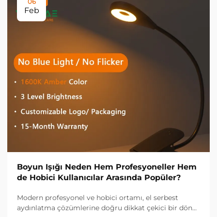
06
Feb
Boyun Işığı Neden Hem Profesyoneller Hem
de Hobici Kullanıcılar Arasında Popüler?
Modern profesyonel ve hobici ortamı, el serbest
aydınlatma çözümlerine doğru dikkat çekici bir dönüş