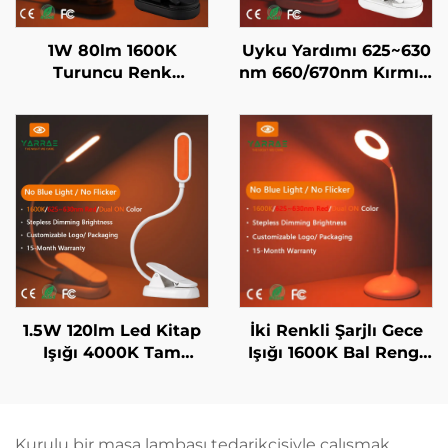
1W 80lm 1600K
Uyku Yardımı 625~630
Turuncu Renk
nm 660/670nm Kırmızı
625~630nm Kırmızı
Renk Flicker Yok Mavi
Renk Sıfır Mavi Işık
Işık Yok Beyaz Cisim
Siyah Cisim LED Kitap
LED Kitap Işığı
Işığı
1.5W 120lm Led Kitap
İki Renkli Şarjlı Gece
Işığı 4000K Tam
Işığı 1600K Bal Rengi
Spektrum & 1600K
ve 625~630nm Kırmızı
Amber Renk Okuma
Sürekli Ayarlama,
Işığı Siyah Gövde Kitap
Hafızalı, 18 Saat Pil
Işığı
Ömrü Type-C
Kurulu bir masa lambası tedarikçisiyle çalışmak,