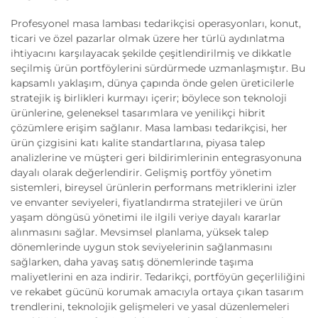
Profesyonel masa lambası tedarikçisi operasyonları, konut,
ticari ve özel pazarlar olmak üzere her türlü aydınlatma
ihtiyacını karşılayacak şekilde çeşitlendirilmiş ve dikkatle
seçilmiş ürün portföylerini sürdürmede uzmanlaşmıştır. Bu
kapsamlı yaklaşım, dünya çapında önde gelen üreticilerle
stratejik iş birlikleri kurmayı içerir; böylece son teknoloji
ürünlerine, geleneksel tasarımlara ve yenilikçi hibrit
çözümlere erişim sağlanır. Masa lambası tedarikçisi, her
ürün çizgisini katı kalite standartlarına, piyasa talep
analizlerine ve müşteri geri bildirimlerinin entegrasyonuna
dayalı olarak değerlendirir. Gelişmiş portföy yönetim
sistemleri, bireysel ürünlerin performans metriklerini izler
ve envanter seviyeleri, fiyatlandırma stratejileri ve ürün
yaşam döngüsü yönetimi ile ilgili veriye dayalı kararlar
alınmasını sağlar. Mevsimsel planlama, yüksek talep
dönemlerinde uygun stok seviyelerinin sağlanmasını
sağlarken, daha yavaş satış dönemlerinde taşıma
maliyetlerini en aza indirir. Tedarikçi, portföyün geçerliliğini
ve rekabet gücünü korumak amacıyla ortaya çıkan tasarım
trendlerini, teknolojik gelişmeleri ve yasal düzenlemeleri