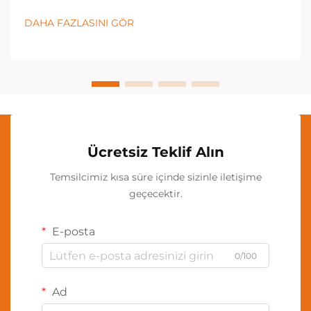
yaşadı; bu bağlamda boyun ışığı, çeşitli sektörlerde ve
kişisel uygulamalarda vazgeçilmez bir araç haline
DAHA FAZLASINI GÖR
geldi. Bu yenilikçi aydınlatma...
Ücretsiz Teklif Alın
Temsilcimiz kısa süre içinde sizinle iletişime
geçecektir.
E-posta
0/100
Ad