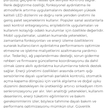
pürüzsüz geçişlerle hassas ışık seviyesi kontrolü sağlar.
Renk değiştirme özelliği, fonksiyonel aydınlatma ile
atmosferik artırma uygulamalarını destekleyen yüksek
kaliteli LED dizilerini ve doğru renk yeniden üretimi ile
geniş palet seçeneklerini kullanır. Popüler sanal asistanlarla
sesli kontrol entegrasyonu, erişilebilirlik uygulamaları ve
kullanım kolaylığı odaklı kurulumlar için özellikle değerlidir.
Mobil uygulamalar, uzaktan kumanda yetenekleri,
zamanlama fonksiyonları ve enerji izleme özelliklerini
sunarak kullanıcıların aydınlatma performansını optimize
etmesine ve işletme maliyetlerini azaltmasına yardımcı
olur. Tedarikçi, ağ yapılandırması desteği, sorun giderme
rehberi ve firmware güncelleme koordinasyonu da dahil
olmak üzere akıllı aydınlatma kurulumlarına teknik destek
sağlar. Enerji yönetimi özellikleri arasında ortam ışığı
sensörlerine dayalı uyarlamalı parlaklık kontrolü, otomatik
açma-kapama döngüsü için varlık algılama ve doğal uyku
düzenini destekleyen ile üretkenliği artırıcı sirkadiyen ritim
senkronizasyonu yer alır. Veri analitiği yetenekleri, kullanım
desenlerini, enerji tüketimi eğilimlerini ve bakım
gereksinimlerini izler; böylece tahmine dayalı bakım ve
performans optimizasyonu mümkün olur. Güvenlik