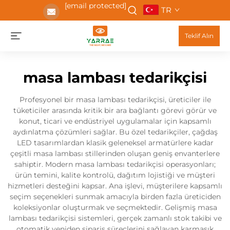
[email protected]
TR
Teklif Alın
masa lambası tedarikçisi
Profesyonel bir masa lambası tedarikçisi, üreticiler ile
tüketiciler arasında kritik bir ara bağlantı görevi görür ve
konut, ticari ve endüstriyel uygulamalar için kapsamlı
aydınlatma çözümleri sağlar. Bu özel tedarikçiler, çağdaş
LED tasarımlardan klasik geleneksel armatürlere kadar
çeşitli masa lambası stillerinden oluşan geniş envanterlere
sahiptir. Modern masa lambası tedarikçisi operasyonları;
ürün temini, kalite kontrolü, dağıtım lojistiği ve müşteri
hizmetleri desteğini kapsar. Ana işlevi, müşterilere kapsamlı
seçim seçenekleri sunmak amacıyla birden fazla üreticiden
koleksiyonlar oluşturmak ve seçmektedir. Gelişmiş masa
lambası tedarikçisi sistemleri, gerçek zamanlı stok takibi ve
otomatik yeniden sipariş süreçlerini sağlayan karmaşık