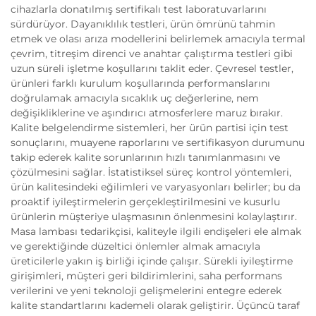
cihazlarla donatılmış sertifikalı test laboratuvarlarını
sürdürüyor. Dayanıklılık testleri, ürün ömrünü tahmin
etmek ve olası arıza modellerini belirlemek amacıyla termal
çevrim, titreşim direnci ve anahtar çalıştırma testleri gibi
uzun süreli işletme koşullarını taklit eder. Çevresel testler,
ürünleri farklı kurulum koşullarında performanslarını
doğrulamak amacıyla sıcaklık uç değerlerine, nem
değişikliklerine ve aşındırıcı atmosferlere maruz bırakır.
Kalite belgelendirme sistemleri, her ürün partisi için test
sonuçlarını, muayene raporlarını ve sertifikasyon durumunu
takip ederek kalite sorunlarının hızlı tanımlanmasını ve
çözülmesini sağlar. İstatistiksel süreç kontrol yöntemleri,
ürün kalitesindeki eğilimleri ve varyasyonları belirler; bu da
proaktif iyileştirmelerin gerçekleştirilmesini ve kusurlu
ürünlerin müşteriye ulaşmasının önlenmesini kolaylaştırır.
Masa lambası tedarikçisi, kaliteyle ilgili endişeleri ele almak
ve gerektiğinde düzeltici önlemler almak amacıyla
üreticilerle yakın iş birliği içinde çalışır. Sürekli iyileştirme
girişimleri, müşteri geri bildirimlerini, saha performans
verilerini ve yeni teknoloji gelişmelerini entegre ederek
kalite standartlarını kademeli olarak geliştirir. Üçüncü taraf