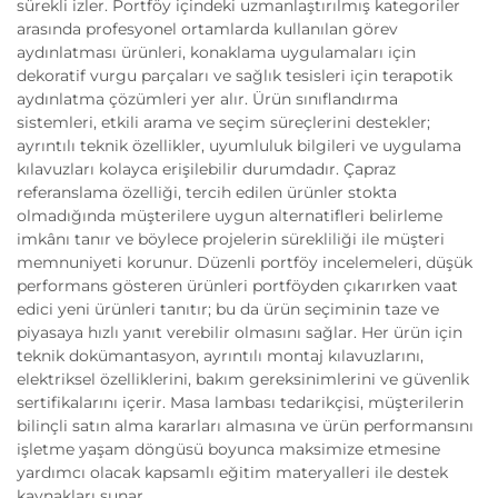
sürekli izler. Portföy içindeki uzmanlaştırılmış kategoriler
arasında profesyonel ortamlarda kullanılan görev
aydınlatması ürünleri, konaklama uygulamaları için
dekoratif vurgu parçaları ve sağlık tesisleri için terapotik
aydınlatma çözümleri yer alır. Ürün sınıflandırma
sistemleri, etkili arama ve seçim süreçlerini destekler;
ayrıntılı teknik özellikler, uyumluluk bilgileri ve uygulama
kılavuzları kolayca erişilebilir durumdadır. Çapraz
referanslama özelliği, tercih edilen ürünler stokta
olmadığında müşterilere uygun alternatifleri belirleme
imkânı tanır ve böylece projelerin sürekliliği ile müşteri
memnuniyeti korunur. Düzenli portföy incelemeleri, düşük
performans gösteren ürünleri portföyden çıkarırken vaat
edici yeni ürünleri tanıtır; bu da ürün seçiminin taze ve
piyasaya hızlı yanıt verebilir olmasını sağlar. Her ürün için
teknik dokümantasyon, ayrıntılı montaj kılavuzlarını,
elektriksel özelliklerini, bakım gereksinimlerini ve güvenlik
sertifikalarını içerir. Masa lambası tedarikçisi, müşterilerin
bilinçli satın alma kararları almasına ve ürün performansını
işletme yaşam döngüsü boyunca maksimize etmesine
yardımcı olacak kapsamlı eğitim materyalleri ile destek
kaynakları sunar.