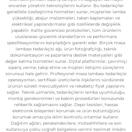
envanter yönetim teknolojilerini kullanır. Bu tedarikçiler
genellikle özelleştirme hizmetleri sunar; müşteriler lamba
yüksekliği, abajur malzemeleri, taban kaplamaları ve
elektriksel yapılandırmalar gibi özelliklerde değişiklik
yapabilir. Kalite güvencesi protokolleri, tüm ürünlerin
uluslararası güvenlik standartlarını ve performans
spesifikasyonlarını karşıladığını garanti eder. Birçok masa
lambası tedarikçisi ağı, ürün fotoğrafçılığı, teknik
dokümantasyon ve pazarlama destek materyalleri gibi
değer katma hizmetleri sunar. Dijital platformlar, çevrimiçi
sipariş verme, takip etme ve müşteri iletişimi süreçlerini
sorunsuz hale getirir. Profesyonel masa lambası tedarikçisi
operasyonları, sertifikalı üreticilerle ilişkilerini sürdürerek
ürünün sürekli mevcudiyetini ve rekabetçi fiyat yapılarını
sağlar. Teknik uzmanlık, tedarikçilerin lamba uyumluluğu,
montaj gereksinimleri ve bakım prosedürleri konusunda
rehberlik sağlamasını sağlar. Depo tesisleri, hassas
elektronik bileşenleri korumak ve ürün bütünlüğünü
korumak amacıyla iklim kontrollü ortamlar kullanır.
Dağıtım ağları, perakendecilere, müteahhitlere ve son
kullanıcıya çoklu coğrafi bölgelere verimli teslimat imkânı