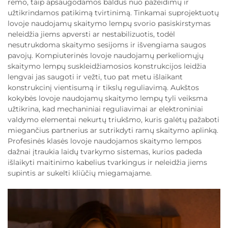
rėmo, taip apsaugodamos baldus nuo pažeidimų ir
užtikrindamos patikimą tvirtinimą. Tinkamai suprojektuotų
lovoje naudojamų skaitymo lempų svorio pasiskirstymas
neleidžia jiems apversti ar nestabilizuotis, todėl
nesutrukdoma skaitymo sesijoms ir išvengiama saugos
pavojų. Kompiuterinės lovoje naudojamų perkeliomųjų
skaitymo lempų suskleidžiamosios konstrukcijos leidžia
lengvai jas saugoti ir vežti, tuo pat metu išlaikant
konstrukcinį vientisumą ir tikslų reguliavimą. Aukštos
kokybės lovoje naudojamų skaitymo lempų tyli veiksma
užtikrina, kad mechaniniai reguliavimai ar elektroniniai
valdymo elementai nekurtų triukšmo, kuris galėtų pažaboti
miegančius partnerius ar sutrikdyti ramų skaitymo aplinką.
Profesinės klasės lovoje naudojamos skaitymo lempos
dažnai įtraukia laidų tvarkymo sistemas, kurios padeda
išlaikyti maitinimo kabelius tvarkingus ir neleidžia jiems
supintis ar sukelti kliūčių miegamajame.