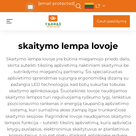
[email protected]
LT
Gauti pasiūlymą
skaitymo lempa lovoje
Skaitymo lempa lovoje yra būtina miegamojo priedo dalis,
skirta suteikti tikslinę apšvietimą naktiniam skaitymui be
sutrikdymo miegančių partnerių. Šis specializuotas
apšvietimo sprendimas sujungia ergonomišką dizainą su
pažangia LED technologija, kad būtų sukurtas tobulas
skaitymo aplinkosauga. Šiuolaikinės lovoje naudojamos
skaitymo lempos turi reguliuojamą ryškumo lygį, lankstius
pozicionavimo rankenas ir energiją taupančią apšvietimo
sistemą, kuri sumažina akies įtampą ilgai trunkančiose
skaitymo sesijose. Pagrindinė lovoje naudojamos skaitymo
lempos funkcija – suteikti tikslinį apšvietimą, kuris apšviečia
knygų puslapius, elektroninius skaitytuvus ar planšetinius
kompiuterius, tuo pat metu išlaikant aplinkinėje erdvėje