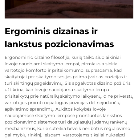
Ergominis dizainas ir
lankstus pozicionavimas
Ergonominio dizaino filosofija, kurią taiko šiuolaikiniai
lovoje naudojami skaitymo lempai, pirmiausia siekia
vartotojo komforto ir pritaikomumo, suprasdama, kad
skaitytojai per skaitymo sesijas priima įvairias pozicijas ir
turi skirtingų pageidavimų. Šis apgalvotas dizaino požiūris
užtikrina, kad lovoje naudojama skaitymo lempa
prisitaikytų prie natūralių skaitymo laikysenų, o ne priverstų
vartotojus priimti nepatogias pozicijas dėl nejudančių
apšvietimo sprendimų. Aukštos kokybės lovoje
naudojamose skaitymo lempose įmontuotos lankstios
pozicionavimo sistemos turi daugiasujų judamų rankenų
mechanizmus, kurie suteikia beveik neribotus reguliavimo
galimybių rinkinį, leisdami vartotojams tiksliai nukreipti