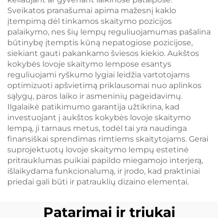
Sveikatos pranašumai apima mažesnį kaklo
įtempimą dėl tinkamos skaitymo pozicijos
palaikymo, nes šių lempų reguliuojamumas pašalina
būtinybę įtemptis kūną nepatogiose pozicijose,
siekiant gauti pakankamo šviesos kiekio. Aukštos
kokybės lovoje skaitymo lempose esantys
reguliuojami ryškumo lygiai leidžia vartotojams
optimizuoti apšvietimą priklausomai nuo aplinkos
sąlygų, paros laiko ir asmeninių pageidavimų.
Ilgalaikė patikimumo garantija užtikrina, kad
investuojant į aukštos kokybės lovoje skaitymo
lempą, ji tarnaus metus, todėl tai yra naudinga
finansiškai sprendimas rimtiems skaitytojams. Gerai
suprojektuotų lovoje skaitymo lempų estetinė
pritrauklumas puikiai papildo miegamojo interjerą,
išlaikydama funkcionalumą, ir įrodo, kad praktiniai
priedai gali būti ir patrauklių dizaino elementai.
Patarimai ir triukai