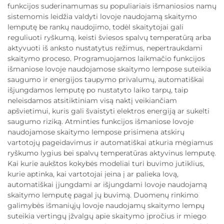
funkcijos suderinamumas su populiariais išmaniosios namų
sistemomis leidžia valdyti lovoje naudojamą skaitymo
lemputę be rankų naudojimo, todėl skaitytojai gali
reguliuoti ryškumą, keisti šviesos spalvų temperatūrą arba
aktyvuoti iš anksto nustatytus režimus, nepertraukdami
skaitymo proceso. Programuojamos laikmačio funkcijos
išmaniose lovoje naudojamose skaitymo lempose suteikia
saugumo ir energijos taupymo privalumų, automatiškai
išjungdamos lemputę po nustatyto laiko tarpų, taip
neleisdamos atsitiktiniam visą naktį veikiančiam
apšvietimui, kuris gali švaistyti elektros energiją ar sukelti
saugumo riziką. Atminties funkcijos išmaniose lovoje
naudojamose skaitymo lempose prisimena atskirų
vartotojų pageidavimus ir automatiškai atkuria mėgiamus
ryškumo lygius bei spalvų temperatūras aktyvinus lemputę.
Kai kurie aukštos kokybės modeliai turi buvimo jutiklius,
kurie aptinka, kai vartotojai įeina į ar palieka lovą,
automatiškai įjungdami ar išjungdami lovoje naudojamą
skaitymo lemputę pagal jų buvimą. Duomenų rinkimo
galimybės išmaniųjų lovoje naudojamų skaitymo lempų
suteikia vertingų įžvalgų apie skaitymo įpročius ir miego