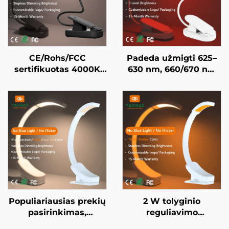
CE/Rohs/FCC
Padeda užmigti 625–
sertifikuotas 4000K
630 nm, 660/670 nm
viso spektro ir 1600K
raudona spalva, be
amžinoji spalva, juodai
mirksėjimo, be
dažytas nešiojamasis
mėlynos šviesos,
prisegamas LED
baltai dažytas kūnas,
knygos lempa
LED knygos lempa
Populiariausias prekių
2 W tolyginio
pasirinkimas,
reguliavimo
nešiojama 160 lm
apšvietimas, be