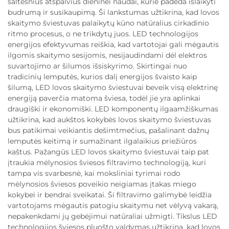
šaltesnius atspalvius dieninei naudai, kurie padeda išlaikyti
budrumą ir susikaupimą. Ši lankstumas užtikrina, kad lovos
skaitymo šviestuvas palaikytų kūno natūralius cirkadinio
ritmo procesus, o ne trikdytų juos. LED technologijos
energijos efektyvumas reiškia, kad vartotojai gali mėgautis
ilgomis skaitymo sesijomis, nesijaudindami dėl elektros
suvartojimo ar šilumos išsiskyrimo. Skirtingai nuo
tradicinių lemputės, kurios dalį energijos švaisto kaip
šilumą, LED lovos skaitymo šviestuvai beveik visą elektrinę
energiją paverčia matoma šviesa, todėl jie yra aplinkai
draugiški ir ekonomiški. LED komponentų ilgaamžiškumas
užtikrina, kad aukštos kokybės lovos skaitymo šviestuvas
bus patikimai veikiantis dešimtmečius, pašalinant dažnų
lemputės keitimą ir sumažinant ilgalaikius priežiūros
kaštus. Pažangūs LED lovos skaitymo šviestuvai taip pat
įtraukia mėlynosios šviesos filtravimo technologiją, kuri
tampa vis svarbesnė, kai moksliniai tyrimai rodo
mėlynosios šviesos poveikio neigiamas įtakas miego
kokybei ir bendrai sveikatai. Ši filtravimo galimybė leidžia
vartotojams mėgautis patogiu skaitymu net vėlyvą vakarą,
nepakenkdami jų gebėjimui natūraliai užmigti. Tikslus LED
technologijos šviesos pluošto valdymas užtikrina, kad lovos