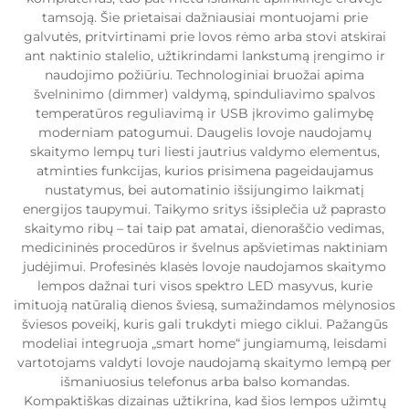
tamsoją. Šie prietaisai dažniausiai montuojami prie
galvutės, pritvirtinami prie lovos rėmo arba stovi atskirai
ant naktinio stalelio, užtikrindami lankstumą įrengimo ir
naudojimo požiūriu. Technologiniai bruožai apima
švelninimo (dimmer) valdymą, spinduliavimo spalvos
temperatūros reguliavimą ir USB įkrovimo galimybę
moderniam patogumui. Daugelis lovoje naudojamų
skaitymo lempų turi liesti jautrius valdymo elementus,
atminties funkcijas, kurios prisimena pageidaujamus
nustatymus, bei automatinio išsijungimo laikmatį
energijos taupymui. Taikymo sritys išsiplečia už paprasto
skaitymo ribų – tai taip pat amatai, dienoraščio vedimas,
medicininės procedūros ir švelnus apšvietimas naktiniam
judėjimui. Profesinės klasės lovoje naudojamos skaitymo
lempos dažnai turi visos spektro LED masyvus, kurie
imituoją natūralią dienos šviesą, sumažindamos mėlynosios
šviesos poveikį, kuris gali trukdyti miego ciklui. Pažangūs
modeliai integruoja „smart home“ jungiamumą, leisdami
vartotojams valdyti lovoje naudojamą skaitymo lempą per
išmaniuosius telefonus arba balso komandas.
Kompaktiškas dizainas užtikrina, kad šios lempos užimtų