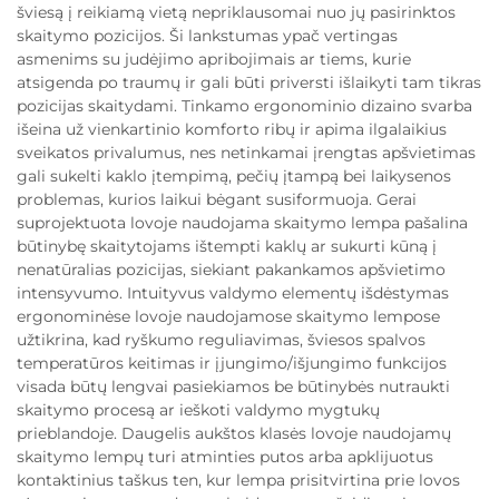
šviesą į reikiamą vietą nepriklausomai nuo jų pasirinktos
skaitymo pozicijos. Ši lankstumas ypač vertingas
asmenims su judėjimo apribojimais ar tiems, kurie
atsigenda po traumų ir gali būti priversti išlaikyti tam tikras
pozicijas skaitydami. Tinkamo ergonominio dizaino svarba
išeina už vienkartinio komforto ribų ir apima ilgalaikius
sveikatos privalumus, nes netinkamai įrengtas apšvietimas
gali sukelti kaklo įtempimą, pečių įtampą bei laikysenos
problemas, kurios laikui bėgant susiformuoja. Gerai
suprojektuota lovoje naudojama skaitymo lempa pašalina
būtinybę skaitytojams ištempti kaklų ar sukurti kūną į
nenatūralias pozicijas, siekiant pakankamos apšvietimo
intensyvumo. Intuityvus valdymo elementų išdėstymas
ergonominėse lovoje naudojamose skaitymo lempose
užtikrina, kad ryškumo reguliavimas, šviesos spalvos
temperatūros keitimas ir įjungimo/išjungimo funkcijos
visada būtų lengvai pasiekiamos be būtinybės nutraukti
skaitymo procesą ar ieškoti valdymo mygtukų
prieblandoje. Daugelis aukštos klasės lovoje naudojamų
skaitymo lempų turi atminties putos arba apklijuotus
kontaktinius taškus ten, kur lempa prisitvirtina prie lovos