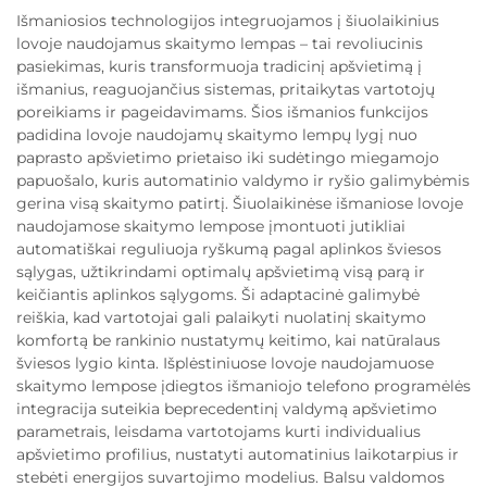
Išmaniosios technologijos integruojamos į šiuolaikinius
lovoje naudojamus skaitymo lempas – tai revoliucinis
pasiekimas, kuris transformuoja tradicinį apšvietimą į
išmanius, reaguojančius sistemas, pritaikytas vartotojų
poreikiams ir pageidavimams. Šios išmanios funkcijos
padidina lovoje naudojamų skaitymo lempų lygį nuo
paprasto apšvietimo prietaiso iki sudėtingo miegamojo
papuošalo, kuris automatinio valdymo ir ryšio galimybėmis
gerina visą skaitymo patirtį. Šiuolaikinėse išmaniose lovoje
naudojamose skaitymo lempose įmontuoti jutikliai
automatiškai reguliuoja ryškumą pagal aplinkos šviesos
sąlygas, užtikrindami optimalų apšvietimą visą parą ir
keičiantis aplinkos sąlygoms. Ši adaptacinė galimybė
reiškia, kad vartotojai gali palaikyti nuolatinį skaitymo
komfortą be rankinio nustatymų keitimo, kai natūralaus
šviesos lygio kinta. Išplėstiniuose lovoje naudojamuose
skaitymo lempose įdiegtos išmaniojo telefono programėlės
integracija suteikia beprecedentinį valdymą apšvietimo
parametrais, leisdama vartotojams kurti individualius
apšvietimo profilius, nustatyti automatinius laikotarpius ir
stebėti energijos suvartojimo modelius. Balsu valdomos