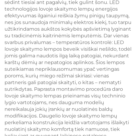
sėdint tiesiai ant pagalvių, tiek gulint šonu. LED
technologijos lovoje skaitymo lempų energijos
efektyvumas ilgainiui reiškia žymų pinigų taupymą,
nes jos sunaudoja minimalų elektros kiekį, tuo tarpu
užtikrindamos aukštos kokybės apšvietimą lyginant
su tradicinėmis kaitrinėmis lemputėmis. Dar vienas
svarbus privalumas – temperatūros kontrolė: LED
lovoje skaitymo lempos beveik visiškai nešildo, todėl
jomis galima naudotis ilgą laiką patogiai, nekurdant
karštų dėmių ar nepatogios aplinkos. Šios lempos
suteikiamas nepriklausomumas ypač vertingas
poroms, kurių miego režimai skiriasi: vienas
partneris gali patogiai skaityti, o kitas – nematyti
sutrikdytas. Paprasta montavimo procedūra daro
lovoje skaitymo lempas prieinamas visų techninio
lygio vartotojams, nes dauguma modelių
nereikalauja jokių įrankių ar nuolatinės baldų
modifikacijos. Daugelio lovoje skaitymo lempų
perkeliama konstrukcija leidžia vartotojams išlaikyti
nuolatinį skaitymo komfortą tiek namuose, tiek
keliaujant ar gyvenant laikinose patalpose.