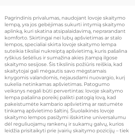
1600K amžinoji ir viso
mėlynos šviesos,
spektro spalva, be
1600K amžinoji
mėlynos šviesos ir
apšvietimo spalva,
Pagrindinis privalumas, naudojant lovoje skaitymo
mirksėjimo, baltai
juodai dažytas kūnas,
lempą, yra jos gebėjimas sukurti intymią skaitymo
dažytas kūnas, LED
LED knygos lempa
aplinką, kuri skatina atsipalaidavimą, neprarandant
knygos lempa
komforto. Skirtingai nei lubų apšvietimas ar stalo
lempos, specialiai skirta lovoje skaitymo lempa
suteikia tiksliai nukreiptą apšvietimą, kuris pašalina
ryškius šešėlius ir sumažina akies įtampą ilgose
skaitymo sesijose. Šis tikslinis požiūris reiškia, kad
skaitytojai gali mėgautis savo mėgstamais
knygomis valandomis, nejausdami nuovargio, kurį
sukelia netinkamas apšvietimas. Patogumo
veiksnys negali būti pervertintas: lovoje skaitymo
lempa pašalina poreikį palikti patogią lovą, kad
pakeistumėte kambario apšvietimą ar rastumėte
tinkamą apšvietimo šaltinį. Šiuolaikinės lovoje
skaitymo lempos pasižymi išskirtine universalumu
dėl reguliuojamų rankenų ir sukamų galvų, kurios
leidžia prisitaikyti prie įvairių skaitymo pozicijų – tiek