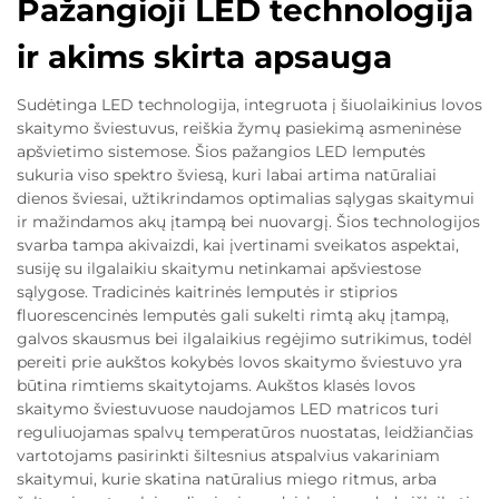
Pažangioji LED technologija
ir akims skirta apsauga
Sudėtinga LED technologija, integruota į šiuolaikinius lovos
skaitymo šviestuvus, reiškia žymų pasiekimą asmeninėse
apšvietimo sistemose. Šios pažangios LED lemputės
sukuria viso spektro šviesą, kuri labai artima natūraliai
dienos šviesai, užtikrindamos optimalias sąlygas skaitymui
ir mažindamos akų įtampą bei nuovargį. Šios technologijos
svarba tampa akivaizdi, kai įvertinami sveikatos aspektai,
susiję su ilgalaikiu skaitymu netinkamai apšviestose
sąlygose. Tradicinės kaitrinės lemputės ir stiprios
fluorescencinės lemputės gali sukelti rimtą akų įtampą,
galvos skausmus bei ilgalaikius regėjimo sutrikimus, todėl
pereiti prie aukštos kokybės lovos skaitymo šviestuvo yra
būtina rimtiems skaitytojams. Aukštos klasės lovos
skaitymo šviestuvuose naudojamos LED matricos turi
reguliuojamas spalvų temperatūros nuostatas, leidžiančias
vartotojams pasirinkti šiltesnius atspalvius vakariniam
skaitymui, kurie skatina natūralius miego ritmus, arba