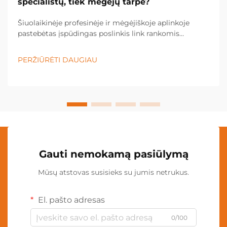
specialistų, tiek mėgėjų tarpe?
Šiuolaikinėje profesinėje ir mėgėjiškoje aplinkoje
pastebėtas įspūdingas poslinkis link rankomis
nevaldomų apšvietimo sprendimų, o kaklo lempa
tapo būtina įranga įvairiose pramonės šakose ir
PERŽIŪRĖTI DAUGIAU
asmeninėse srityse. Šis inovacinis apšvietimas...
Gauti nemokamą pasiūlymą
Mūsų atstovas susisieks su jumis netrukus.
El. pašto adresas
0/100