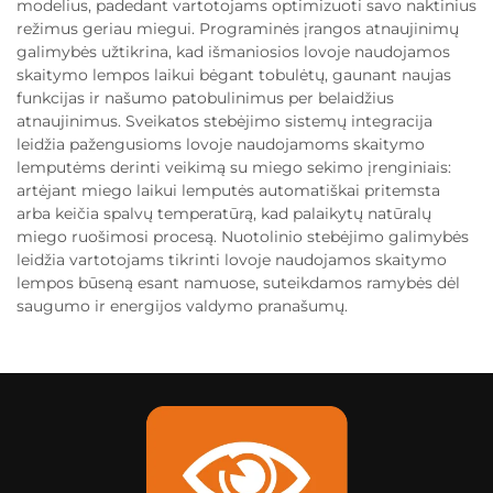
modelius, padedant vartotojams optimizuoti savo naktinius
režimus geriau miegui. Programinės įrangos atnaujinimų
galimybės užtikrina, kad išmaniosios lovoje naudojamos
skaitymo lempos laikui bėgant tobulėtų, gaunant naujas
funkcijas ir našumo patobulinimus per belaidžius
atnaujinimus. Sveikatos stebėjimo sistemų integracija
leidžia pažengusioms lovoje naudojamoms skaitymo
lemputėms derinti veikimą su miego sekimo įrenginiais:
artėjant miego laikui lemputės automatiškai pritemsta
arba keičia spalvų temperatūrą, kad palaikytų natūralų
miego ruošimosi procesą. Nuotolinio stebėjimo galimybės
leidžia vartotojams tikrinti lovoje naudojamos skaitymo
lempos būseną esant namuose, suteikdamos ramybės dėl
saugumo ir energijos valdymo pranašumų.