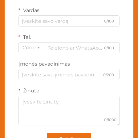
Vardas
0/100
Tel.
Code
0/100
Įmonės pavadinimas
0/200
Žinutė
0/1000