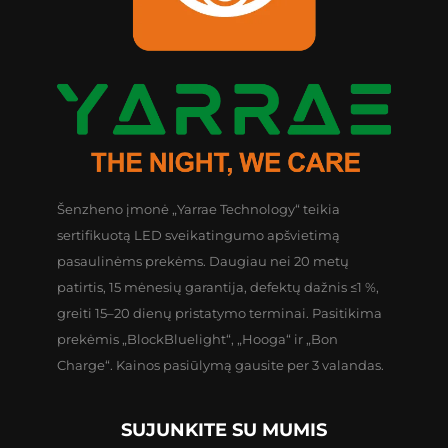
Šenzheno įmonė „Yarrae Technology“ teikia
sertifikuotą LED sveikatingumo apšvietimą
pasaulinėms prekėms. Daugiau nei 20 metų
patirtis, 15 mėnesių garantija, defektų dažnis ≤1 %,
greiti 15–20 dienų pristatymo terminai. Pasitikima
prekėmis „BlockBluelight“, „Hooga“ ir „Bon
Charge“. Kainos pasiūlymą gausite per 3 valandas.
SUJUNKITE SU MUMIS