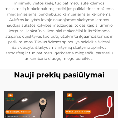
minimalų vietos kiekį, tuo pat metu suteikdamos
maksimalią funkcionalumą, todėl jos puikiai tinka mažiems
miegamiesiems, bendrabučio kambariams ar kelionėms.
Aukštos kokybės lovoje naudojamos skaitymo lempos
naudoja aukštos kokybės medžiagas, tokias kaip aliuminio
korpusai, lankstūs silikoniniai rankenėliai ir įbrėžimams
atsparūs objektyvai, kad būtų užtikrinta ilgaamžiškumas ir
patikimumas. Tikslus šviesos spindulys neleidžia šviesai
išsisklaidyti, išlaikydama intymią skaitymo aplinkos
atmosferą ir tuo pat metu gerbdama miegančių partnerių
ar kambario draugų miego poreikius.
Nauji prekių pasiūlymai