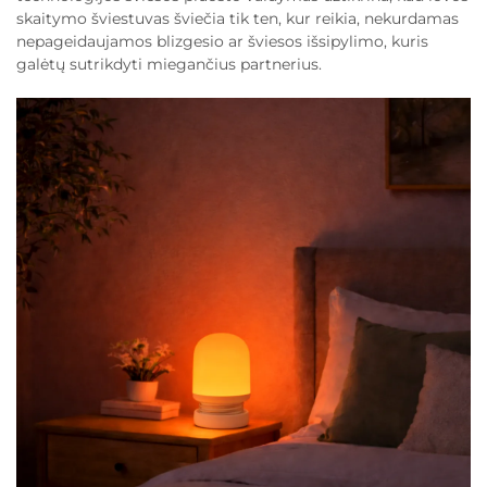
skaitymo šviestuvas šviečia tik ten, kur reikia, nekurdamas
nepageidaujamos blizgesio ar šviesos išsipylimo, kuris
galėtų sutrikdyti miegančius partnerius.