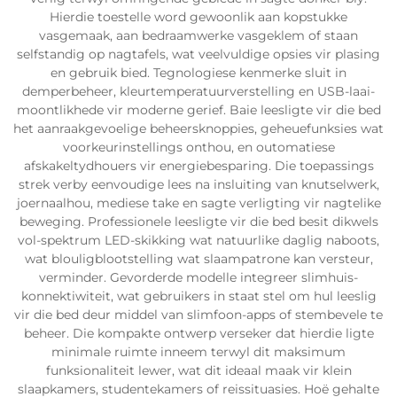
Hierdie toestelle word gewoonlik aan kopstukke
vasgemaak, aan bedraamwerke vasgeklem of staan
selfstandig op nagtafels, wat veelvuldige opsies vir plasing
en gebruik bied. Tegnologiese kenmerke sluit in
demperbeheer, kleurtemperatuurverstelling en USB-laai-
moontlikhede vir moderne gerief. Baie leesligte vir die bed
het aanraakgevoelige beheersknoppies, geheuefunksies wat
voorkeurinstellings onthou, en outomatiese
afskakeltydhouers vir energiebesparing. Die toepassings
strek verby eenvoudige lees na insluiting van knutselwerk,
joernaalhou, mediese take en sagte verligting vir nagtelike
beweging. Professionele leesligte vir die bed besit dikwels
vol-spektrum LED-skikking wat natuurlike daglig naboots,
wat blouligblootstelling wat slaampatrone kan versteur,
verminder. Gevorderde modelle integreer slimhuis-
konnektiwiteit, wat gebruikers in staat stel om hul leeslig
vir die bed deur middel van slimfoon-apps of stembevele te
beheer. Die kompakte ontwerp verseker dat hierdie ligte
minimale ruimte inneem terwyl dit maksimum
funksionaliteit lewer, wat dit ideaal maak vir klein
slaapkamers, studentekamers of reissituasies. Hoë gehalte