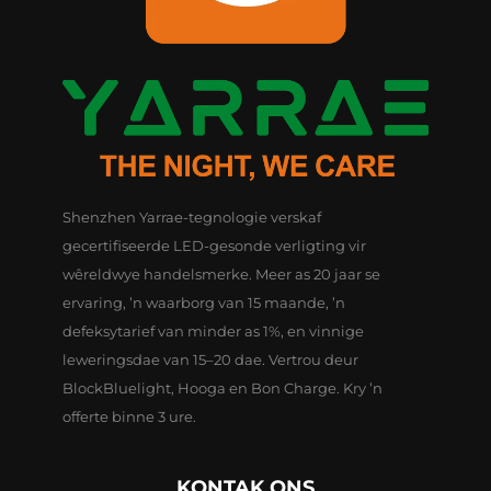
Shenzhen Yarrae-tegnologie verskaf
gecertifiseerde LED-gesonde verligting vir
wêreldwye handelsmerke. Meer as 20 jaar se
ervaring, ’n waarborg van 15 maande, ’n
defeksytarief van minder as 1%, en vinnige
leweringsdae van 15–20 dae. Vertrou deur
BlockBluelight, Hooga en Bon Charge. Kry ’n
offerte binne 3 ure.
KONTAK ONS