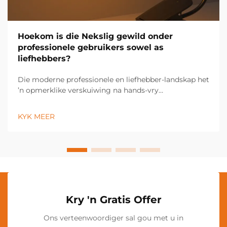
Hoekom is die Nekslig gewild onder
professionele gebruikers sowel as
liefhebbers?
Die moderne professionele en liefhebber-landskap het
’n opmerklike verskuiwing na hands-vry
verligtingsoplossings beleef, met die nekslig wat ’n
onmisbare gereedskap geword het oor ’n wye
KYK MEER
verskeidenheid nydige en persoonlike toepassings.
Hierdie innoverende verligting...
Kry 'n Gratis Offer
Ons verteenwoordiger sal gou met u in