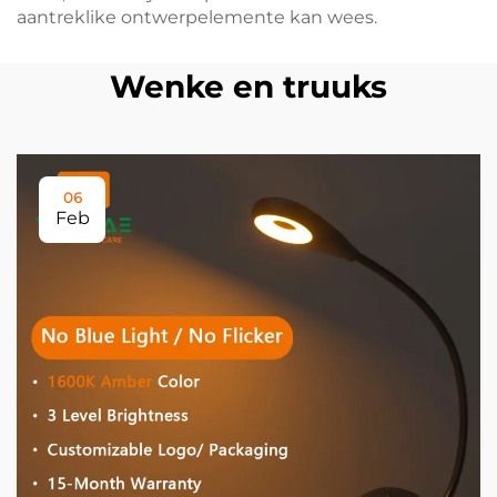
aantreklike ontwerpelemente kan wees.
Wenke en truuks
06
Feb