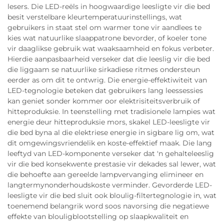
lesers. Die LED-reëls in hoogwaardige leesligte vir die bed
besit verstelbare kleurtemperatuurinstellings, wat
gebruikers in staat stel om warmer tone vir aandlees te
kies wat natuurlike slaappatrone bevorder, of koeler tone
vir daaglikse gebruik wat waaksaamheid en fokus verbeter.
Hierdie aanpasbaarheid verseker dat die leeslig vir die bed
die liggaam se natuurlike sirkadiese ritmes ondersteun
eerder as om dit te ontwrig. Die energie-effektiwiteit van
LED-tegnologie beteken dat gebruikers lang leessessies
kan geniet sonder kommer oor elektrisiteitsverbruik of
hitteproduksie. In teenstelling met tradisionele lampies wat
energie deur hitteproduksie mors, skakel LED-leesligte vir
die bed byna al die elektriese energie in sigbare lig om, wat
dit omgewingsvriendelik en koste-effektief maak. Die lang
leeftyd van LED-komponente verseker dat 'n gehalteleeslig
vir die bed konsekwente prestasie vir dekades sal lewer, wat
die behoefte aan gereelde lampvervanging elimineer en
langtermynonderhoudskoste verminder. Gevorderde LED-
leesligte vir die bed sluit ook bloulig-filtertegnologie in, wat
toenemend belangrik word soos navorsing die negatiewe
effekte van blouligblootstelling op slaapkwaliteit en