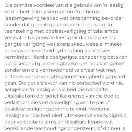
Wit Liggaam LED
Die primêre voordeel van die gebruik van ’n leeslig
Boeklig
vir die bed lê in sy vermoë om ’n intieme
leesomgewing te skep wat ontspanning bevorder
sonder dat gemak gekompromitteer word. In
teenstelling met boplaasverligting of tafellampe
verskaf ’n toegewyde leeslig vir die bed presies
gerigte verligting wat skerp skaduwees elimineer
en oogvermoeidheid tydens lang leessessies
verminder. Hierdie doelgerigte benadering beteken
dat lesers hul gunstelingboeke ure lank kan geniet
sonder om die vermoeidheid te ervaar wat met
ontoereikende verligtingsomstandighede gepaard
gaan. Die geriefsfaktor kan nie oorbedoel word nie,
aangesien ’n leeslig vir die bed die behoefte
uitskakel om die gerieflike grense van die bed te
verlaat om die vertrekverligting aan te pas of
geskikte verligtingsbronne te vind. Moderne
leesligte vir die bed bied uitstekende veelsydigheid
deur verstelbare arms en draaibare koppe wat
verskillende leeshoudings ondersteun, of dit nou is