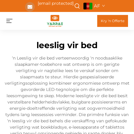
[email protected]
AF
Kry 'n Offerte
leeslig vir bed
‘n Leeslig vir die bed verteenwoordig ‘n noodsaaklike
slaapkamer-toebehore wat ontwerp is om gerigte
verligting vir nagtelike lees te verskaf sonder om
slaapmaats te steur. Hierdie gespesialiseerde
verligtingsoplossing kombineer ergonomiese ontwerp met
gevorderde LED-tegnologie om die perfekte
leesomgewing te skep. Moderne leesligte vir die bed besit
verstelbare helderheidsvlakke, buigbare posisieerarms en
energie-doeltreffende verligting wat oogvermoeidheid
tydens lang leessessies verminder. Die primêre funksie van
‘n leeslig vir die bed behels die verskaffing van gefokusde
verligting wat boekbladsye, e-leesapparate of tablettos
verlig terwyl omringende gebiede in sagte donker bly.