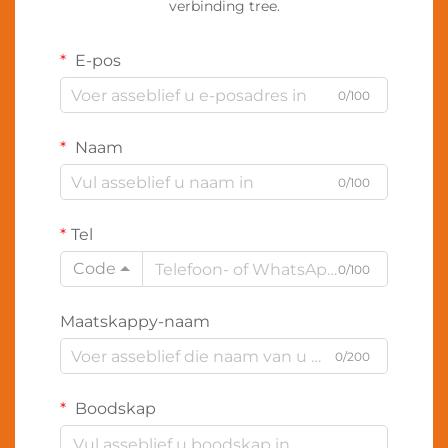
verbinding tree.
E-pos
0/100
Naam
0/100
Tel
Code
0/100
Maatskappy-naam
0/200
Boodskap