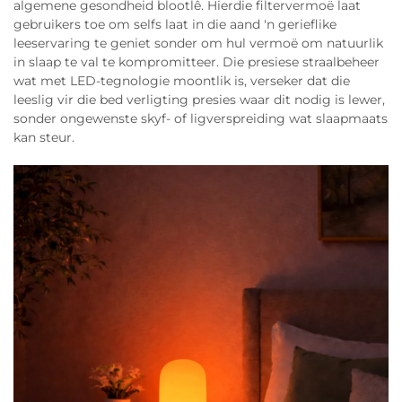
algemene gesondheid blootlê. Hierdie filtervermoë laat
gebruikers toe om selfs laat in die aand 'n gerieflike
leeservaring te geniet sonder om hul vermoë om natuurlik
in slaap te val te kompromitteer. Die presiese straalbeheer
wat met LED-tegnologie moontlik is, verseker dat die
leeslig vir die bed verligting presies waar dit nodig is lewer,
sonder ongewenste skyf- of ligverspreiding wat slaapmaats
kan steur.