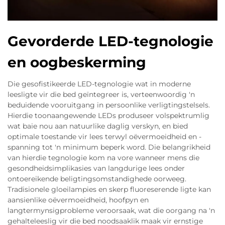
Gevorderde LED-tegnologie
en oogbeskerming
Die gesofistikeerde LED-tegnologie wat in moderne
leesligte vir die bed geïntegreer is, verteenwoordig 'n
beduidende vooruitgang in persoonlike verligtingstelsels.
Hierdie toonaangewende LEDs produseer volspektrumlig
wat baie nou aan natuurlike daglig verskyn, en bied
optimale toestande vir lees terwyl oëvermoeidheid en -
spanning tot 'n minimum beperk word. Die belangrikheid
van hierdie tegnologie kom na vore wanneer mens die
gesondheidsimplikasies van langdurige lees onder
ontoereikende beligtingsomstandighede oorweeg.
Tradisionele gloeilampies en skerp fluoreserende ligte kan
aansienlike oëvermoeidheid, hoofpyn en
langtermynsigprobleme veroorsaak, wat die oorgang na 'n
gehalteleeslig vir die bed noodsaaklik maak vir ernstige