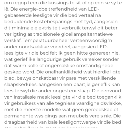
om regop teen die kussings te sit of op een se sy te
lê. Die energie-doeltreffendheid van LED-
gebaseerde leesligte vir die bed vertaal na
beduidende kostebesparings met tyd, aangesien
dit minimale elektrisiteit verbruik terwyl dit beter
verligting as tradisionele gloeilampalternatiewe
verskaf. Temperatuurbeheer verteenwoordig ’n
ander noodsaaklike voordeel, aangesien LED-
leesligte vir die bed feitlik geen hitte genereer nie,
wat gerieflike langdurige gebruik verseker sonder
dat warm kolle of ongemaklike omstandighede
geskep word. Die onafhanklikheid wat hierdie ligte
bied, bewys onskatbaar vir pare met verskillende
slaapskedules, aangesien een paartjie gerieflik kan
lees terwyl die ander ongesteur slaap. Die eenvoud
van installasie maak leesligte vir die bed toeganklik
vir gebruikers van alle tegniese vaardigheidsvlakke,
met die meeste modelle wat geen gereedskap of
permanente wysigings aan meubels vereis nie. Die
draagbaarheid van baie leesligontwerpe vir die bed