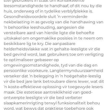
stel gebruikers in staat om konsekwente
leesomstandighede te handhaaf, of dit nou by die
huis, onderweg of in tydelike verblyfplekke is.
Gesondheidsvoordele sluit ’n verminderde
nekbelasting in as gevolg van die handhawing van
’n behoorlike leeshouding, aangesien die
verstelbare aard van hierdie ligte die behoefte
uitskakel om ongemaklike posisies in te neem om
beskikbare lig te kry. Die aanpasbare
helderheidsvlakke wat in gehalte-leesligte vir die
bed gevind word, laat gebruikers toe om verligting
te optimaliseer gebaseer op
omgewingsomstandighede, tyd van die dag en
persoonlike voorkeure. Langtermynduurzaamheid
verseker dat ’n belegging in ’n hoëgehalte-leeslig
vir die bed jare lank betroubare diens lewer, wat dit
’n koste-effektiewe oplossing vir toegewyde lesers
maak. Die estetiese aantreklikheid van goed-
ontwerpte leesligte vir die bed verbeter
slaapkamerinrigting terwyl funksionaliteit behou
word, wat bewys dat praktiese toebehore ook