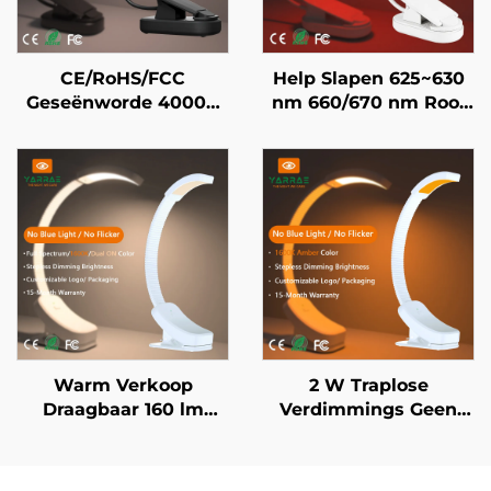
CE/RoHS/FCC
Help Slapen 625~630
Geseënworde 4000K
nm 660/670 nm Rooi
Vol Spektrum & 1600K
Kleur Geen Flikkering
Amber Kleur Swart
Geen Blou Lig Wit
Liggaam Draagbare
Liggaam LED Boeklig
Clip-op LED Boeklig
Warm Verkoop
2 W Traplose
Draagbaar 160 lm
Verdimmings Geen
1600K Amber & Vol
Blou 1600K Amber
Spektrum Kleur Geen
Verligtingskleur Swart
Blou Lig & Flikkering
Liggaam LED Boeklig