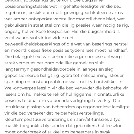
beligtingsoplossings uit te kom. Die buigsame
posisioneringstelsels wat in gehalte-leesligte vir die bed
ingebou is, beskik oor multi-gewrig-geartikuleerde arms
wat amper onbeperkte verstellingmoontlikhede bied, wat
gebruikers in staat stel om die lig presies waar nodig te rig,
ongeag hul verkose leesposisie. Hierdie buigsamheid is
veral waardevol vir individue met
beweeglikheidsbeperkings of dié wat van beserings herstel
en moontlik spesifieke posisies tydens lees moet handhaaf.
Die belangrikheid van behoorlike ergonomiese ontwerp
strek verder as net onmiddellike gemak en sluit
langtermyn gesondheidsvoordele in, aangesien sleg
geposisioneerde beligting bydra tot nekspanning, skouer
spanning en postuurprobleme wat met tyd ontwikkel. 'n
Wel-ontwerpte leeslig vir die bed verwyder die behoefte vir
lesers om hul nekke te rek of hul liggame in onnatuurlike
posisies te draai om voldoende verligting te verkry. Die
intuïtiewe plasing van beheerders op ergonomiese leesligte
vir die bed verseker dat helderheidsverstellings,
kleurtemperatuurveranderings en aan-/af-funksies altyd
maklik toeganklik bly sonder dat gebruikers hul leesvloei
moet onderbreek of sukkel om beheerders in swak