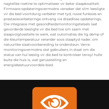
nagtelike roetine te optimaliseer vir beter slaapkwaliteit.
Firmware-opdateringsvermoëns verseker dat slim leesligte
vir die bed voortdurig verbeter met tyd, nuwe funksies en
prestasieverbeteringe ontvang via draadlose opdaterings.
Die integrasie met gesondheidsmonitoringstelsels laat
gevorderde leesligte vir die bed toe om saam met
slaapvolgtoestelle te werk, wat outomaties die lig demp of
die kleurtemperatuur verander soos slaaptyd nader, om
natuurlike slaatvoorbereiding te ondersteun. Verre-
monitoringsvermoëns stel gebruikers in staat om die
status van hul leeslig vir die bed te kontroleer terwyl hulle
buite die huis is, wat gerusstelling en
energiebestuurvoordele bied.