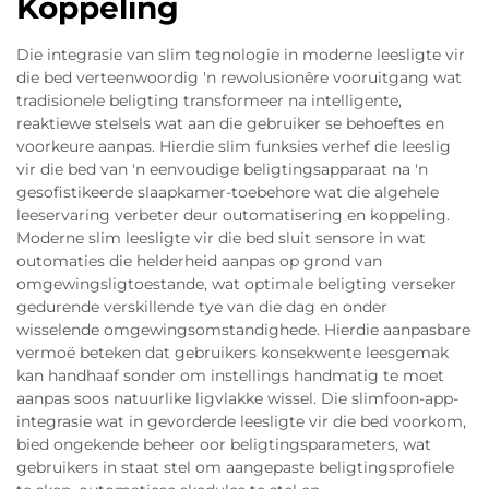
Koppeling
Die integrasie van slim tegnologie in moderne leesligte vir
die bed verteenwoordig 'n rewolusionêre vooruitgang wat
tradisionele beligting transformeer na intelligente,
reaktiewe stelsels wat aan die gebruiker se behoeftes en
voorkeure aanpas. Hierdie slim funksies verhef die leeslig
vir die bed van 'n eenvoudige beligtingsapparaat na 'n
gesofistikeerde slaapkamer-toebehore wat die algehele
leeservaring verbeter deur outomatisering en koppeling.
Moderne slim leesligte vir die bed sluit sensore in wat
outomaties die helderheid aanpas op grond van
omgewingsligtoestande, wat optimale beligting verseker
gedurende verskillende tye van die dag en onder
wisselende omgewingsomstandighede. Hierdie aanpasbare
vermoë beteken dat gebruikers konsekwente leesgemak
kan handhaaf sonder om instellings handmatig te moet
aanpas soos natuurlike ligvlakke wissel. Die slimfoon-app-
integrasie wat in gevorderde leesligte vir die bed voorkom,
bied ongekende beheer oor beligtingsparameters, wat
gebruikers in staat stel om aangepaste beligtingsprofiele