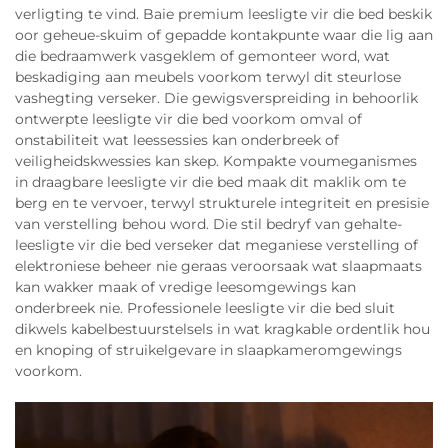
verligting te vind. Baie premium leesligte vir die bed beskik
oor geheue-skuim of gepadde kontakpunte waar die lig aan
die bedraamwerk vasgeklem of gemonteer word, wat
beskadiging aan meubels voorkom terwyl dit steurlose
vashegting verseker. Die gewigsverspreiding in behoorlik
ontwerpte leesligte vir die bed voorkom omval of
onstabiliteit wat leessessies kan onderbreek of
veiligheidskwessies kan skep. Kompakte voumeganismes
in draagbare leesligte vir die bed maak dit maklik om te
berg en te vervoer, terwyl strukturele integriteit en presisie
van verstelling behou word. Die stil bedryf van gehalte-
leesligte vir die bed verseker dat meganiese verstelling of
elektroniese beheer nie geraas veroorsaak wat slaapmaats
kan wakker maak of vredige leesomgewings kan
onderbreek nie. Professionele leesligte vir die bed sluit
dikwels kabelbestuurstelsels in wat kragkable ordentlik hou
en knoping of struikelgevare in slaapkameromgewings
voorkom.