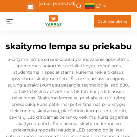
[email protected]
LT
Gauti pasiūlymą
skaitymo lempa su priekabu
Skaitymo lempa su priekabuku yra inovacinis apšvietimo
sprendimas, sukurtas specialiai knygų mėgėjams,
studentams ir specialistams, kuriems reikia tikslaus
apšvietimo skaitymo metu. Šis nešiojamasis įrenginys
sujungia praktiškumą su pažangia technologija, kad būtų
pateikta tikslus apšvietimas tik ten, kur jis labiausiai
reikalingas. Skaitymo lempa su priekabuku turi tvirtą
priekabuką, kuris patikimai pritvirtinamas prie knygų,
elektroninių skaitytuvų, planšetinių kompiuterių ar kitų
paviršių, užtikrindamas be rankų veikimą, kuris pagerina
skaitymo patirtį. Šiuolaikiniai skaitymo lempų su
priekabuku modeliai naudoja LED technologiją, kuri
suteikia ryškią, energiją taupančią šviesą, mažinančią akies