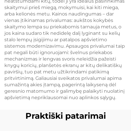
neatstumdami kitų, todėl ji yra idealus pasirinkimas
skaitymui prieš miegą, mokymuisi, kai kiti miega,
arba kelionės metu. Kainos naudingumas – dar
vienas įtikinamas privalumas: aukštos kokybės
skaitymo lempa su priekabomis tarnauja metus, o
jos kaina sudaro tik nedidelę dalį lyginant su kelių
stalo lempų įsigijimu ar patalpos apšvietimo
sistemos modernizavimu. Apsaugos privalumai taip
pat negali būti ignoruojami: švelnus priekabos
mechanizmas ir lengvas svoris neleidžia pažeisti
knygų koricių, planšetės ekranų ar kitų delikatiškų
paviršių, tuo pat metu užtikrindami patikimą
pritvirtinimą. Galiausiai sveikatos privalumai apima
sumažintą akies įtampą, pagerintą laikyseną dėl
geresnio matomumo ir galimybę palaikyti nuolatinį
apšvietimą nepriklausomai nuo aplinkos sąlygų.
Praktiški patarimai