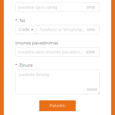
0/100
Tel.
Code
0/100
Įmonės pavadinimas
0/200
Žinutė
0/1000
Pateikti