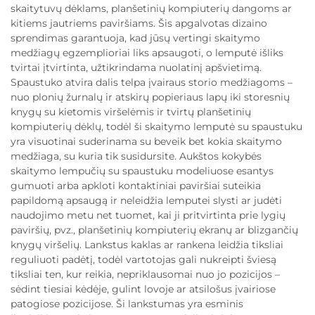
skaitytuvų dėklams, planšetinių kompiuterių dangoms ar
kitiems jautriems paviršiams. Šis apgalvotas dizaino
sprendimas garantuoja, kad jūsų vertingi skaitymo
medžiagų egzemplioriai liks apsaugoti, o lemputė išliks
tvirtai įtvirtinta, užtikrindama nuolatinį apšvietimą.
Spaustuko atvira dalis telpa įvairaus storio medžiagoms –
nuo plonių žurnalų ir atskirų popieriaus lapų iki storesnių
knygų su kietomis viršelėmis ir tvirtų planšetinių
kompiuterių dėklų, todėl ši skaitymo lemputė su spaustuku
yra visuotinai suderinama su beveik bet kokia skaitymo
medžiaga, su kuria tik susidursite. Aukštos kokybės
skaitymo lempučių su spaustuku modeliuose esantys
gumuoti arba apkloti kontaktiniai paviršiai suteikia
papildomą apsaugą ir neleidžia lemputei slysti ar judėti
naudojimo metu net tuomet, kai ji pritvirtinta prie lygių
paviršių, pvz., planšetinių kompiuterių ekranų ar blizgančių
knygų viršelių. Lankstus kaklas ar rankena leidžia tiksliai
reguliuoti padėtį, todėl vartotojas gali nukreipti šviesą
tiksliai ten, kur reikia, nepriklausomai nuo jo pozicijos –
sėdint tiesiai kėdėje, gulint lovoje ar atsilošus įvairiose
patogiose pozicijose. Ši lankstumas yra esminis