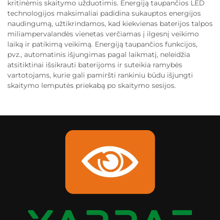
kritinėmis skaitymo užduotimis. Energiją taupančios LED
technologijos maksimaliai padidina sukauptos energijos
naudingumą, užtikrindamos, kad kiekvienas baterijos talpos
miliampervalandės vienetas verčiamas į ilgesnį veikimo
laiką ir patikimą veikimą. Energiją taupančios funkcijos,
pvz., automatinis išjungimas pagal laikmatį, neleidžia
atsitiktinai išsikrauti baterijoms ir suteikia ramybės
vartotojams, kurie gali pamiršti rankiniu būdu išjungti
skaitymo lemputės priekabą po skaitymo sesijos.