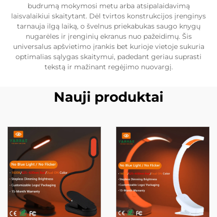
budrumą mokymosi metu arba atsipalaidavimą
laisvalaikiui skaitytant. Dėl tvirtos konstrukcijos įrenginys
tarnauja ilgą laiką, o švelnus priekabukas saugo knygų
nugarėles ir įrenginių ekranus nuo pažeidimų. Šis
universalus apšvietimo įrankis bet kurioje vietoje sukuria
optimalias sąlygas skaitymui, padedant geriau suprasti
tekstą ir mažinant regėjimo nuovargį.
Nauji produktai