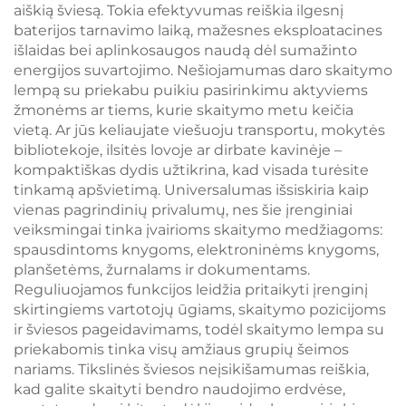
aiškią šviesą. Tokia efektyvumas reiškia ilgesnį
baterijos tarnavimo laiką, mažesnes eksploatacines
išlaidas bei aplinkosaugos naudą dėl sumažinto
energijos suvartojimo. Nešiojamumas daro skaitymo
lempą su priekabu puikiu pasirinkimu aktyviems
žmonėms ar tiems, kurie skaitymo metu keičia
vietą. Ar jūs keliaujate viešuoju transportu, mokytės
bibliotekoje, ilsitės lovoje ar dirbate kavinėje –
kompaktiškas dydis užtikrina, kad visada turėsite
tinkamą apšvietimą. Universalumas išsiskiria kaip
vienas pagrindinių privalumų, nes šie įrenginiai
veiksmingai tinka įvairioms skaitymo medžiagoms:
spausdintoms knygoms, elektroninėms knygoms,
planšetėms, žurnalams ir dokumentams.
Reguliuojamos funkcijos leidžia pritaikyti įrenginį
skirtingiems vartotojų ūgiams, skaitymo pozicijoms
ir šviesos pageidavimams, todėl skaitymo lempa su
priekabomis tinka visų amžiaus grupių šeimos
nariams. Tikslinės šviesos neįsikišamumas reiškia,
kad galite skaityti bendro naudojimo erdvėse,