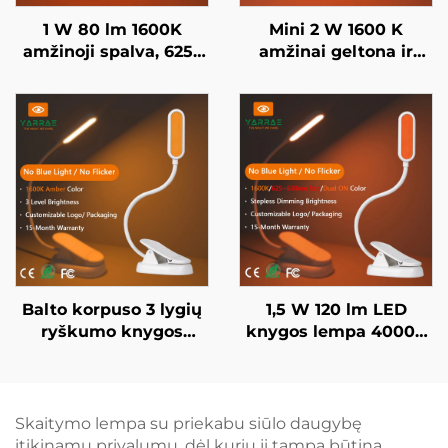
1 W 80 lm 1600K
Mini 2 W 1600 K
amžinoji spalva, 625–
amžinai geltona ir
630 nm raudona
625–630 nm raudona
spalva, be mėlynos
spalva be mėlynos
šviesos, juodai dažytas
šviesos ir mirgėjimo
kūnas, LED knygos
baltu korpusu LED
lempa
knygos lempa
Balto korpuso 3 lygių
1,5 W 120 lm LED
ryškumo knygos
knygos lempa 4000K
apšvietimas
viso spektro ir 1600K
miegamajame,
amžro spalvos
naktinė lempa 1600K
skaitymo šviesa, juodo
amžro spalvos LED
korpuso knygos lempa
Skaitymo lempa su priekabu siūlo daugybę
lempa knygai skaityti
įtikinamų privalumų, dėl kurių ji tampa būtina