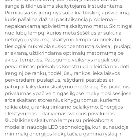
įranga įsitikinusiams skaitytojams ir studentams.
Pirmiausia šis įrenginys suteikia tikslinę apšvietimą,
kuris pašalina dažnai pasitaikančią problemą –
nepakankamą apšvietimą skaitymo metu. Skirtingai
nuo lubų lempų, kurios meta šešėlius ar sukuria
netolygų ryškumą, skaitymo lempa su priekabu
tiesiogiai nukreipia suskoncentruotą šviesą į puslapį
ar ekraną, užtikrindama optimalų matomumą be
akies įtempties. Patogumo veiksnys negali būti
pervertintas: priekabos konstrukcija leidžia naudoti
įrenginį be rankų, todėl jūsų rankos lieka laisvos
perversdami puslapius, rašydami pastabas ar
patogiai laikydami skaitymo medžiagą. Šis praktinis
privalumas ypač vertingas ilgose mokymosi sesijose
arba skaitant storesnius knygų tomus, kuriems
reikia abiejų rankų tinkamo palaikymo. Energijos
efektyvumas – dar vienas svarbus privalumas:
šiuolaikinės skaitymo lempų su priekabomis
modeliai naudoja LED technologiją, kuri sunaudoja
minimalų energijos kiekį, tačiau gamina ryškią ir