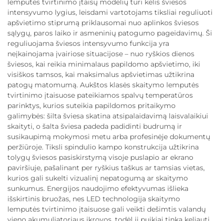
lemputės tvirtinimo įtaisų modelių turi kelis šviesos
intensyvumo lygius, leisdami vartotojams tiksliai reguliuoti
apšvietimo stiprumą priklausomai nuo aplinkos šviesos
sąlygų, paros laiko ir asmeninių patogumo pageidavimų. Ši
reguliuojama šviesos intensyvumo funkcija yra
neįkainojama įvairiose situacijose – nuo ryškios dienos
šviesos, kai reikia minimalaus papildomo apšvietimo, iki
visiškos tamsos, kai maksimalus apšvietimas užtikrina
patogų matomumą. Aukštos klasės skaitymo lemputės
tvirtinimo įtaisuose pateikiamos spalvų temperatūros
parinktys, kurios suteikia papildomos pritaikymo
galimybės: šilta šviesa skatina atsipalaidavimą laisvalaikiui
skaityti, o šalta šviesa padeda padidinti budrumą ir
susikaupimą mokymosi metu arba profesinėje dokumentų
peržiūroje. Tiksli spindulio kampo konstrukcija užtikrina
tolygų šviesos pasiskirstymą visoje puslapio ar ekrano
paviršiuje, pašalinant per ryškius taškus ar tamsias vietas,
kurios gali sukelti vizualinį nepatogumą ar skaitymo
sunkumus. Energijos naudojimo efektyvumas išlieka
išskirtinis bruožas, nes LED technologija skaitymo
lemputės tvirtinimo įtaisuose gali veikti dešimtis valandų
vieno akumuliatoriaus įkrovos, todėl ji puikiai tinka keliauti,