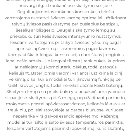
nuovargį ilgai trunkančiose skaitymo sesijose.
Reguliuojamosios rankenos konstrukcija leidžia
vartotojams nustatyti šviesos kampą optimaliai, užtikrinant
tolygų šviesos pasiskirstymą per puslapius be stiprių
šešėlių ar blizgesio. Daugelis skaitymo lempų su
priekabuku turi kelis šviesos intensyvumo nustatymus,
leisdami vartotojams pritaikyti šviesos ryškumą pagal
aplinkos apšvietimą ir asmeninius pageidavimus.
Kompaktiška ir lengva konstrukcija daro šiuos įrenginius
labai nešiojamais – jie lengvai tilpsta į rankinukes, kuprines
ar nešiojamųjų kompiuterių dėklus, todėl patogūs
keliaujant. Baterijomis varomi variantai užtikrina laidinį
veikimą, o kai kurie modeliai turi įkroviamą funkciją per
USB įkrovos jungtis, todėl nereikia dažnai keisti baterijų.
Skaitymo lempa su priekabuku yra nepakeičiama įvairiose
situacijose: skaitymas prieš miegą, nepažadinant partnerio,
mokymasis prastai apšviestose vietose, kelionės lėktuvu ar
traukiniu, poilsiai stovykloje ar darbas biuruose, kuriuose
nepakanka virš galvos esančio apšvietimo. Pažengę
modeliai turi šilto ir šalto šviesos temperatūros parinktis,
leisdami vartotojams pasirinkti apšvietimą, kuris skatintų