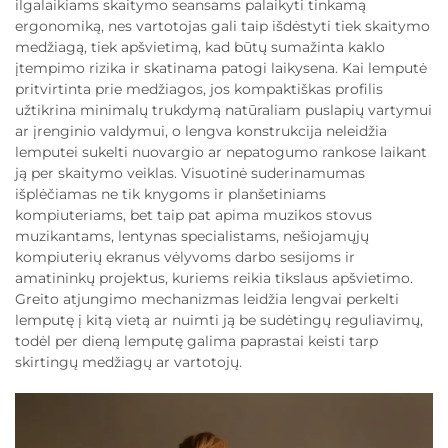
ilgalaikiams skaitymo seansams palaikyti tinkamą
ergonomiką, nes vartotojas gali taip išdėstyti tiek skaitymo
medžiagą, tiek apšvietimą, kad būtų sumažinta kaklo
įtempimo rizika ir skatinama patogi laikysena. Kai lemputė
pritvirtinta prie medžiagos, jos kompaktiškas profilis
užtikrina minimalų trukdymą natūraliam puslapių vartymui
ar įrenginio valdymui, o lengva konstrukcija neleidžia
lemputei sukelti nuovargio ar nepatogumo rankose laikant
ją per skaitymo veiklas. Visuotinė suderinamumas
išplėčiamas ne tik knygoms ir planšetiniams
kompiuteriams, bet taip pat apima muzikos stovus
muzikantams, lentynas specialistams, nešiojamųjų
kompiuterių ekranus vėlyvoms darbo sesijoms ir
amatininkų projektus, kuriems reikia tikslaus apšvietimo.
Greito atjungimo mechanizmas leidžia lengvai perkelti
lemputę į kitą vietą ar nuimti ją be sudėtingų reguliavimų,
todėl per dieną lemputę galima paprastai keisti tarp
skirtingų medžiagų ar vartotojų.