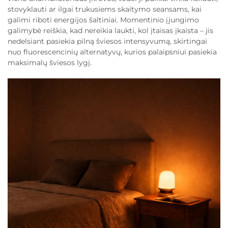
stovyklauti ar ilgai trukusiems skaitymo seansams, kai
galimi riboti energijos šaltiniai. Momentinio įjungimo
galimybė reiškia, kad nereikia laukti, kol įtaisas įkaista – jis
nedelsiant pasiekia pilną šviesos intensyvumą, skirtingai
nuo fluorescencinių alternatyvų, kurios palaipsniui pasiekia
maksimalų šviesos lygį.