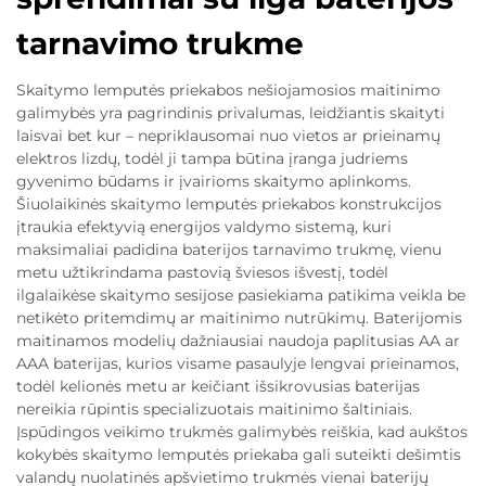
tarnavimo trukme
Skaitymo lemputės priekabos nešiojamosios maitinimo
galimybės yra pagrindinis privalumas, leidžiantis skaityti
laisvai bet kur – nepriklausomai nuo vietos ar prieinamų
elektros lizdų, todėl ji tampa būtina įranga judriems
gyvenimo būdams ir įvairioms skaitymo aplinkoms.
Šiuolaikinės skaitymo lemputės priekabos konstrukcijos
įtraukia efektyvią energijos valdymo sistemą, kuri
maksimaliai padidina baterijos tarnavimo trukmę, vienu
metu užtikrindama pastovią šviesos išvestį, todėl
ilgalaikėse skaitymo sesijose pasiekiama patikima veikla be
netikėto pritemdimų ar maitinimo nutrūkimų. Baterijomis
maitinamos modelių dažniausiai naudoja paplitusias AA ar
AAA baterijas, kurios visame pasaulyje lengvai prieinamos,
todėl kelionės metu ar keičiant išsikrovusias baterijas
nereikia rūpintis specializuotais maitinimo šaltiniais.
Įspūdingos veikimo trukmės galimybės reiškia, kad aukštos
kokybės skaitymo lemputės priekaba gali suteikti dešimtis
valandų nuolatinės apšvietimo trukmės vienai baterijų