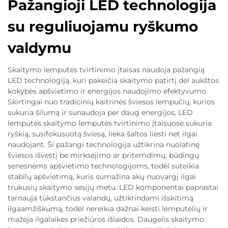
Pažangioji LED technologija
su reguliuojamu ryškumo
valdymu
Skaitymo lemputės tvirtinimo įtaisas naudoja pažangią
LED technologiją, kuri pakeičia skaitymo patirtį dėl aukštos
kokybės apšvietimo ir energijos naudojimo efektyvumo.
Skirtingai nuo tradicinių kaitrinės šviesos lempučių, kurios
sukuria šilumą ir sunaudoja per daug energijos, LED
lemputės skaitymo lemputės tvirtinimo įtaisuose sukuria
ryškią, susifokusuotą šviesą, lieka šaltos liesti net ilgai
naudojant. Ši pažangi technologija užtikrina nuolatinę
šviesos išvestį be mirksėjimo ar pritemdimų, būdingų
senesnėms apšvietimo technologijoms, todėl suteikia
stabilų apšvietimą, kuris sumažina akų nuovargį ilgai
trukusių skaitymo sesijų metu. LED komponentai paprastai
tarnauja tūkstančius valandų, užtikrindami išskitimą
ilgaamžiškumą, todėl nereikia dažnai keisti lemputėlių ir
mažėja ilgalaikės priežiūros išlaidos. Daugelis skaitymo