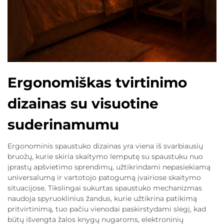
Ergonomiškas tvirtinimo
dizainas su visuotine
suderinamumu
Ergonominis spaustuko dizainas yra viena iš svarbiausių
bruožų, kurie skiria skaitymo lemputę su spaustuku nuo
įprastų apšvietimo sprendimų, užtikrindami nepasiekiamą
universalumą ir vartotojo patogumą įvairiose skaitymo
situacijose. Tikslingai sukurtas spaustuko mechanizmas
naudoja spyruoklinius žandus, kurie užtikrina patikimą
pritvirtinimą, tuo pačiu vienodai paskirstydami slėgį, kad
būtų išvengta žalos knygų nugaroms, elektroninių