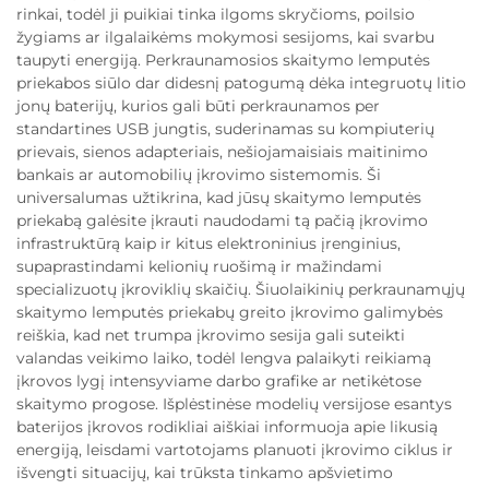
rinkai, todėl ji puikiai tinka ilgoms skryčioms, poilsio
žygiams ar ilgalaikėms mokymosi sesijoms, kai svarbu
taupyti energiją. Perkraunamosios skaitymo lemputės
priekabos siūlo dar didesnį patogumą dėka integruotų litio
jonų baterijų, kurios gali būti perkraunamos per
standartines USB jungtis, suderinamas su kompiuterių
prievais, sienos adapteriais, nešiojamaisiais maitinimo
bankais ar automobilių įkrovimo sistemomis. Ši
universalumas užtikrina, kad jūsų skaitymo lemputės
priekabą galėsite įkrauti naudodami tą pačią įkrovimo
infrastruktūrą kaip ir kitus elektroninius įrenginius,
supaprastindami kelionių ruošimą ir mažindami
specializuotų įkroviklių skaičių. Šiuolaikinių perkraunamųjų
skaitymo lemputės priekabų greito įkrovimo galimybės
reiškia, kad net trumpa įkrovimo sesija gali suteikti
valandas veikimo laiko, todėl lengva palaikyti reikiamą
įkrovos lygį intensyviame darbo grafike ar netikėtose
skaitymo progose. Išplėstinėse modelių versijose esantys
baterijos įkrovos rodikliai aiškiai informuoja apie likusią
energiją, leisdami vartotojams planuoti įkrovimo ciklus ir
išvengti situacijų, kai trūksta tinkamo apšvietimo