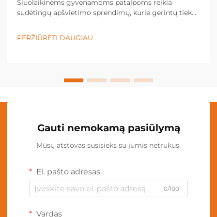
Šiuolaikinėms gyvenamoms patalpoms reikia
sudėtingų apšvietimo sprendimų, kurie gerintų tiek
funkcionalumą, tiek estetinį patrauklumą. LED stovinė
lempa yra universalus apšvietimo įrenginys, kuris
PERŽIŪRĖTI DAUGIAU
keičia bet kurios erdvės atmosferą dėl savo energiją
taupančių technologijų...
Gauti nemokamą pasiūlymą
Mūsų atstovas susisieks su jumis netrukus.
El. pašto adresas
0/100
Vardas