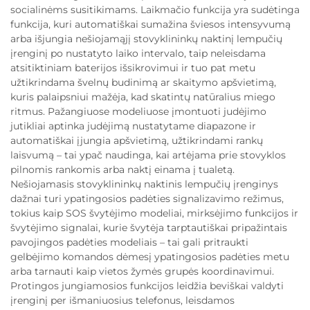
socialinėms susitikimams. Laikmačio funkcija yra sudėtinga
funkcija, kuri automatiškai sumažina šviesos intensyvumą
arba išjungia nešiojamąjį stovyklininkų naktinį lempučių
įrenginį po nustatyto laiko intervalo, taip neleisdama
atsitiktiniam baterijos išsikrovimui ir tuo pat metu
užtikrindama švelnų budinimą ar skaitymo apšvietimą,
kuris palaipsniui mažėja, kad skatintų natūralius miego
ritmus. Pažangiuose modeliuose įmontuoti judėjimo
jutikliai aptinka judėjimą nustatytame diapazone ir
automatiškai įjungia apšvietimą, užtikrindami rankų
laisvumą – tai ypač naudinga, kai artėjama prie stovyklos
pilnomis rankomis arba naktį einama į tualetą.
Nešiojamasis stovyklininkų naktinis lempučių įrenginys
dažnai turi ypatingosios padėties signalizavimo režimus,
tokius kaip SOS švytėjimo modeliai, mirksėjimo funkcijos ir
švytėjimo signalai, kurie švytėja tarptautiškai pripažintais
pavojingos padėties modeliais – tai gali pritraukti
gelbėjimo komandos dėmesį ypatingosios padėties metu
arba tarnauti kaip vietos žymės grupės koordinavimui.
Protingos jungiamosios funkcijos leidžia beviškai valdyti
įrenginį per išmaniuosius telefonus, leisdamos