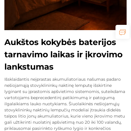
Aukštos kokybės baterijos
tarnavimo laikas ir įkrovimo
lankstumas
Išsklaidantis neįprastas akumuliatoriaus našumas padaro
nešiojamąją stovyklininkų naktinę lemputę išskirtine
lyginant su įprastomis apšvietimo sistemomis, suteikdama
vartotojams beprecedentinį patikimumą ir patogumą
ilgalaikiams lauko nuotykiams. Šiuolaikinės nešiojamųjų
stovyklininkų naktinių lempučių modeliai įtraukia didelės
talpos litio jonų akumuliatorius, kurie vieno įkrovimo metu
gali užtikrinti nuolatinį apšvietimą nuo 20 iki 100 valandų,
priklausomai pasirinkto ryškumo lygio ir konkrečios