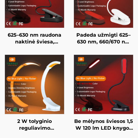
625–630 nm raudona
Padeda užmigti 625–
naktinė šviesa,
630 nm, 660/670 nm
naudojama 5–50
raudona spalva, be
valandų, 3 ryškumo
mirksėjimo, be
nustatymai, juodai
mėlynos šviesos,
dažytas korpusas,
baltai dažytas kūnas,
greitas 1 valandos USB
LED knygos lempa
įkrovimas
2 W tolyginio
Be mėlynos šviesos 1,5
reguliavimo
W 120 lm LED knygos
apšvietimas, be
lempa 625~630 nm