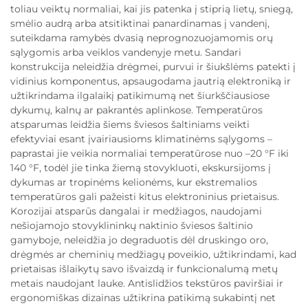
toliau veiktų normaliai, kai jis patenka į stiprią lietų, sniegą,
smėlio audrą arba atsitiktinai panardinamas į vandenį,
suteikdama ramybės dvasią neprognozuojamomis orų
sąlygomis arba veiklos vandenyje metu. Sandari
konstrukcija neleidžia drėgmei, purvui ir šiukšlėms patekti į
vidinius komponentus, apsaugodama jautrią elektroniką ir
užtikrindama ilgalaikį patikimumą net šiurkščiausiose
dykumų, kalnų ar pakrantės aplinkose. Temperatūros
atsparumas leidžia šiems šviesos šaltiniams veikti
efektyviai esant įvairiausioms klimatinėms sąlygoms –
paprastai jie veikia normaliai temperatūrose nuo –20 °F iki
140 °F, todėl jie tinka žiemą stovykluoti, ekskursijoms į
dykumas ar tropinėms kelionėms, kur ekstremalios
temperatūros gali pažeisti kitus elektroninius prietaisus.
Korozijai atsparūs dangalai ir medžiagos, naudojami
nešiojamojo stovyklininkų naktinio šviesos šaltinio
gamyboje, neleidžia jo degraduotis dėl druskingo oro,
drėgmės ar cheminių medžiagų poveikio, užtikrindami, kad
prietaisas išlaikytų savo išvaizdą ir funkcionalumą metų
metais naudojant lauke. Antislidžios tekstūros paviršiai ir
ergonomiškas dizainas užtikrina patikimą sukabintį net