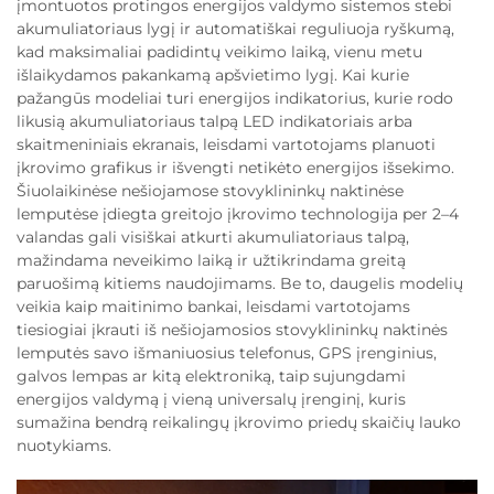
įmontuotos protingos energijos valdymo sistemos stebi
akumuliatoriaus lygį ir automatiškai reguliuoja ryškumą,
kad maksimaliai padidintų veikimo laiką, vienu metu
išlaikydamos pakankamą apšvietimo lygį. Kai kurie
pažangūs modeliai turi energijos indikatorius, kurie rodo
likusią akumuliatoriaus talpą LED indikatoriais arba
skaitmeniniais ekranais, leisdami vartotojams planuoti
įkrovimo grafikus ir išvengti netikėto energijos išsekimo.
Šiuolaikinėse nešiojamose stovyklininkų naktinėse
lemputėse įdiegta greitojo įkrovimo technologija per 2–4
valandas gali visiškai atkurti akumuliatoriaus talpą,
mažindama neveikimo laiką ir užtikrindama greitą
paruošimą kitiems naudojimams. Be to, daugelis modelių
veikia kaip maitinimo bankai, leisdami vartotojams
tiesiogiai įkrauti iš nešiojamosios stovyklininkų naktinės
lemputės savo išmaniuosius telefonus, GPS įrenginius,
galvos lempas ar kitą elektroniką, taip sujungdami
energijos valdymą į vieną universalų įrenginį, kuris
sumažina bendrą reikalingų įkrovimo priedų skaičių lauko
nuotykiams.