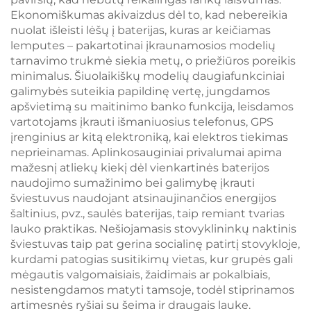
Ekonomiškumas akivaizdus dėl to, kad nebereikia
nuolat išleisti lėšų į baterijas, kuras ar keičiamas
lemputes – pakartotinai įkraunamosios modelių
tarnavimo trukmė siekia metų, o priežiūros poreikis
minimalus. Šiuolaikiškų modelių daugiafunkciniai
galimybės suteikia papildinę vertę, jungdamos
apšvietimą su maitinimo banko funkcija, leisdamos
vartotojams įkrauti išmaniuosius telefonus, GPS
įrenginius ar kitą elektroniką, kai elektros tiekimas
neprieinamas. Aplinkosauginiai privalumai apima
mažesnį atliekų kiekį dėl vienkartinės baterijos
naudojimo sumažinimo bei galimybę įkrauti
šviestuvus naudojant atsinaujinančios energijos
šaltinius, pvz., saulės baterijas, taip remiant tvarias
lauko praktikas. Nešiojamasis stovyklininkų naktinis
šviestuvas taip pat gerina socialinę patirtį stovykloje,
kurdami patogias susitikimų vietas, kur grupės gali
mėgautis valgomaisiais, žaidimais ar pokalbiais,
nesistengdamos matyti tamsoje, todėl stiprinamos
artimesnės ryšiai su šeima ir draugais lauke.