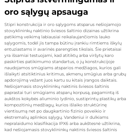
oro sąlygų apsauga
Stipri konstrukcija ir oro sąlygoms atsparus nešiojamojo
stovyklininkų naktinio šviesos šaltinio dizainas užtikrina
patikimą veikimą labiausiai reikalaujančiomis lauko
sąlygomis, todėl jis tampa būtinu įrankiu rimtiems iškylų
entuziastams ir avarinės parengties tikslais. Šie prietaisai
yra išsamiai testuojami, kad atitiktų arba viršytų karo
paskirties patikimumo standartus, o jų konstrukcijoje
naudojamos smūgiams atsparios medžiagos, kurios gali
išlaikyti atsitiktinius kritimus, akmenų smūgius arba grubų
apdorojimą vežant juos kartu su kitais įrangos daiktais.
Nešiojamasis stovyklininkų naktinis šviesos šaltinis
paprastai turi smūgiams atsparų korpusą, pagamintą iš
aukštos kokybės aliuminio lydinio, sustiprintų plastikų arba
kompozitinių medžiagų, kurios išlaiko struktūrinę
vientisumą net po daugkartinio fizinio poveikio ir
ekstremalių aplinkos sąlygų. Vandeniui ir dulkiams
nepralaidumo klasifikacija IPX6 arba aukštesnė užtikrina,
kad nešiojamasis stovyklininkų naktinis šviesos šaltinis