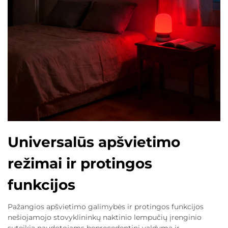
Universalūs apšvietimo
režimai ir protingos
funkcijos
Pažangios apšvietimo galimybės ir protingos funkcijos
nešiojamojo stovyklininkų naktinio lempučių įrenginio