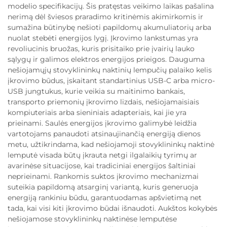
modelio specifikacijų. Šis pratęstas veikimo laikas pašalina
nerimą dėl šviesos praradimo kritinėmis akimirkomis ir
sumažina būtinybę nešioti papildomų akumuliatorių arba
nuolat stebėti energijos lygį. Įkrovimo lankstumas yra
revoliucinis bruožas, kuris prisitaiko prie įvairių lauko
sąlygų ir galimos elektros energijos prieigos. Dauguma
nešiojamųjų stovyklininkų naktinių lempučių palaiko kelis
įkrovimo būdus, įskaitant standartinius USB-C arba micro-
USB jungtukus, kurie veikia su maitinimo bankais,
transporto priemonių įkrovimo lizdais, nešiojamaisiais
kompiuteriais arba sieniniais adapteriais, kai jie yra
prieinami. Saulės energijos įkrovimo galimybė leidžia
vartotojams panaudoti atsinaujinančią energiją dienos
metu, užtikrindama, kad nešiojamoji stovyklininkų naktinė
lemputė visada būtų įkrauta netgi ilgalaikių tyrimų ar
avarinėse situacijose, kai tradiciniai energijos šaltiniai
neprieinami. Rankomis suktos įkrovimo mechanizmai
suteikia papildomą atsarginį variantą, kuris generuoja
energiją rankiniu būdu, garantuodamas apšvietimą net
tada, kai visi kiti įkrovimo būdai išnaudoti. Aukštos kokybės
nešiojamose stovyklininkų naktinėse lemputėse