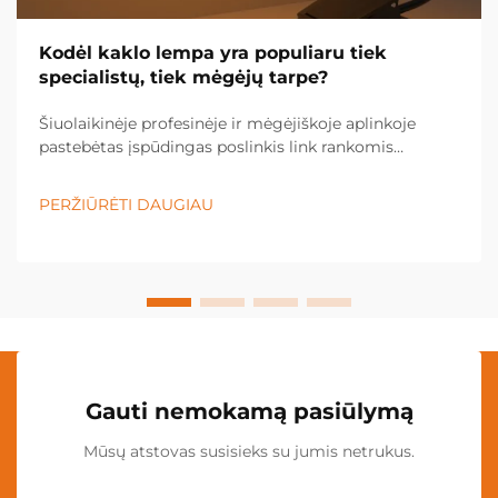
Kodėl kaklo lempa yra populiaru tiek
specialistų, tiek mėgėjų tarpe?
Šiuolaikinėje profesinėje ir mėgėjiškoje aplinkoje
pastebėtas įspūdingas poslinkis link rankomis
nevaldomų apšvietimo sprendimų, o kaklo lempa
tapo būtina įranga įvairiose pramonės šakose ir
PERŽIŪRĖTI DAUGIAU
asmeninėse srityse. Šis inovacinis apšvietimas...
Gauti nemokamą pasiūlymą
Mūsų atstovas susisieks su jumis netrukus.