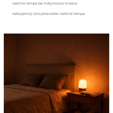
naktinė lempa be mėlynosios šviesos
nešiojamoji stovyklavietės naktinė lempa