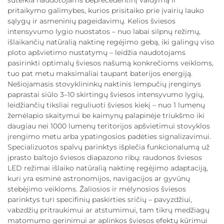
suteikia naudotojams beprecedentinį valdymą ir
pritaikymo galimybes, kurios prisitaiko prie įvairių lauko
sąlygų ir asmeninių pageidavimų. Kelios šviesos
intensyvumo lygio nuostatos – nuo labai silpnų režimų,
išlaikančių natūralią naktinę regėjimo gebą, iki galingų viso
ploto apšvietimo nustatymų – leidžia naudotojams
pasirinkti optimalų šviesos našumą konkrečioms veikloms,
tuo pat metu maksimaliai taupant baterijos energiją.
Nešiojamasis stovyklininkų naktinis lempučių įrenginys
paprastai siūlo 3–10 skirtingų šviesos intensyvumo lygių,
leidžiančių tiksliai reguliuoti šviesos kiekį – nuo 1 lumenų
žemėlapio skaitymui be kaimynų palapinėje triukšmo iki
daugiau nei 1000 lumenų teritorijos apšvietimui stovyklos
įrengimo metu arba ypatingosios padėties signalizavimui.
Specializuotos spalvų parinktys išplečia funkcionalumą už
įprasto baltojo šviesos diapazono ribų: raudonos šviesos
LED režimai išlaiko natūralią naktinę regėjimo adaptaciją,
kuri yra esminė astronomijos, navigacijos ar gyvūnų
stebėjimo veikloms. Žaliosios ir mėlynosios šviesos
parinktys turi specifinių paskirties sričių – pavyzdžiui,
vabzdžių pritraukimui ar atstumimui, tam tikrų medžiagų
matomumo gerinimui ar aplinkos šviesos efektų kūrimui