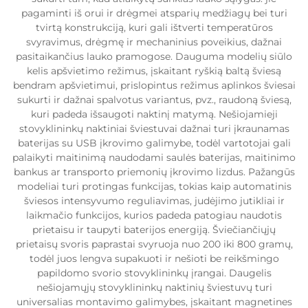
pagaminti iš orui ir drėgmei atsparių medžiagų bei turi
tvirtą konstrukciją, kuri gali ištverti temperatūros
svyravimus, drėgmę ir mechaninius poveikius, dažnai
pasitaikančius lauko pramogose. Dauguma modelių siūlo
kelis apšvietimo režimus, įskaitant ryškią baltą šviesą
bendram apšvietimui, prislopintus režimus aplinkos šviesai
sukurti ir dažnai spalvotus variantus, pvz., raudoną šviesą,
kuri padeda išsaugoti naktinį matymą. Nešiojamieji
stovyklininkų naktiniai šviestuvai dažnai turi įkraunamas
baterijas su USB įkrovimo galimybe, todėl vartotojai gali
palaikyti maitinimą naudodami saulės baterijas, maitinimo
bankus ar transporto priemonių įkrovimo lizdus. Pažangūs
modeliai turi protingas funkcijas, tokias kaip automatinis
šviesos intensyvumo reguliavimas, judėjimo jutikliai ir
laikmačio funkcijos, kurios padeda patogiau naudotis
prietaisu ir taupyti baterijos energiją. Šviečiančiųjų
prietaisų svoris paprastai svyruoja nuo 200 iki 800 gramų,
todėl juos lengva supakuoti ir nešioti be reikšmingo
papildomo svorio stovyklininkų įrangai. Daugelis
nešiojamųjų stovyklininkų naktinių šviestuvų turi
universalias montavimo galimybes, įskaitant magnetines