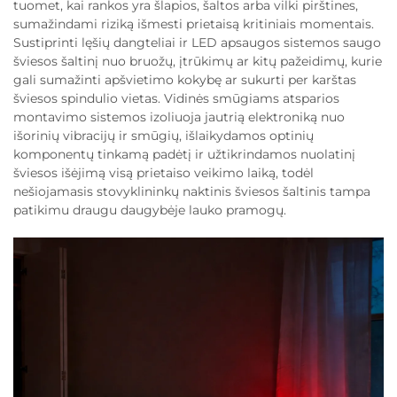
tuomet, kai rankos yra šlapios, šaltos arba vilki pirštines,
sumažindami riziką išmesti prietaisą kritiniais momentais.
Sustiprinti lęšių dangteliai ir LED apsaugos sistemos saugo
šviesos šaltinį nuo bruožų, įtrūkimų ar kitų pažeidimų, kurie
gali sumažinti apšvietimo kokybę ar sukurti per karštas
šviesos spindulio vietas. Vidinės smūgiams atsparios
montavimo sistemos izoliuoja jautrią elektroniką nuo
išorinių vibracijų ir smūgių, išlaikydamos optinių
komponentų tinkamą padėtį ir užtikrindamos nuolatinį
šviesos išėjimą visą prietaiso veikimo laiką, todėl
nešiojamasis stovyklininkų naktinis šviesos šaltinis tampa
patikimu draugu daugybėje lauko pramogų.