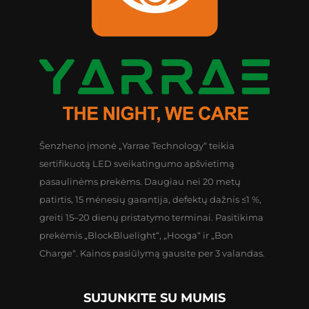
Šenzheno įmonė „Yarrae Technology“ teikia
sertifikuotą LED sveikatingumo apšvietimą
pasaulinėms prekėms. Daugiau nei 20 metų
patirtis, 15 mėnesių garantija, defektų dažnis ≤1 %,
greiti 15–20 dienų pristatymo terminai. Pasitikima
prekėmis „BlockBluelight“, „Hooga“ ir „Bon
Charge“. Kainos pasiūlymą gausite per 3 valandas.
SUJUNKITE SU MUMIS