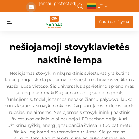
[email protected]
LT
Gauti pasiūlymą
nešiojamoji stovyklavietės
naktinė lempa
Nešiojamas stovyklininkų naktinis šviestuvas yra būtina
lauko įranga, skirta patikimai apšviesti naktiniams veikloms
nuošaliuose vietose. Šis universalus apšvietimo sprendimas
sujungia kompaktišką konstrukciją su galingomis
funkcijomis, todėl jis tampa nepakeičiamu palydovu lauko
entuziastams, stovyklininkams, žygiuotojams ir tiems, kurie
ruošiasi nelaimėms. Nešiojamasis stovyklininkų naktinis
šviestuvas dažniausiai naudoja LED technologiją, kuri
užtikrina ryškią, energiją taupančią šviesą ir tuo pat metu
išlaiko ilgą baterijos tarnavimo trukmę. Šie prietaisai
sukurti tam, kad atlaikytų sunkias lauko sąlygas: jie