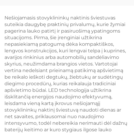
mėlynos šviesos,
660/670 nm raudona
1600K amžinoji
spalva 3 lygių
apšvietimo spalva,
ryškiausia skaitymo
Nešiojamasis stovyklininkų naktinis šviestuvas
juodai dažytas kūnas,
lempa juodu korpusu
suteikia daugybę praktinių privalumų, kurie žymiai
LED knygos lempa
pagerina lauko patirtį ir pasiruošimą ypatingoms
situacijoms. Pirma, šie įrenginiai užtikrina
nepasiekiamą patogumą dėka kompaktiškos,
lengvos konstrukcijos, kuri lengvai telpa į kuprines,
avarijos rinkinius arba automobilių sandėliavimo
skyrius, neužimdama brangios vietos. Vartotojai
vertina nedelsiant prieinamą patikimą apšvietimą
be reikalo ieškoti degtukų, žiebtukų ar sudėtingų
diegimo procedūrų, kurias reikalauja tradiciniai
apšvietimo būdai. LED technologija užtikrina
išsklitančią energijos naudojimo efektyvumą,
leisdama vieną kartą įkrovus nešiojamąjį
stovyklininkų naktinį šviestuvą naudoti dienas ar
net savaites, priklausomai nuo naudojimo
intensyvumo, todėl nebereikia nerimauti dėl dažnų
baterijų keitimo ar kuro stygiaus ilgose lauko