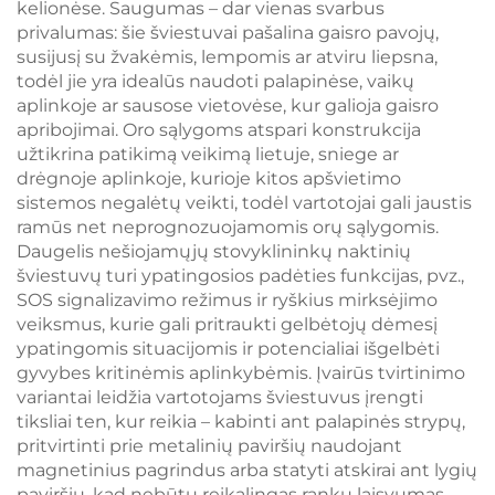
kelionėse. Saugumas – dar vienas svarbus
privalumas: šie šviestuvai pašalina gaisro pavojų,
susijusį su žvakėmis, lempomis ar atviru liepsna,
todėl jie yra idealūs naudoti palapinėse, vaikų
aplinkoje ar sausose vietovėse, kur galioja gaisro
apribojimai. Oro sąlygoms atspari konstrukcija
užtikrina patikimą veikimą lietuje, sniege ar
drėgnoje aplinkoje, kurioje kitos apšvietimo
sistemos negalėtų veikti, todėl vartotojai gali jaustis
ramūs net neprognozuojamomis orų sąlygomis.
Daugelis nešiojamųjų stovyklininkų naktinių
šviestuvų turi ypatingosios padėties funkcijas, pvz.,
SOS signalizavimo režimus ir ryškius mirksėjimo
veiksmus, kurie gali pritraukti gelbėtojų dėmesį
ypatingomis situacijomis ir potencialiai išgelbėti
gyvybes kritinėmis aplinkybėmis. Įvairūs tvirtinimo
variantai leidžia vartotojams šviestuvus įrengti
tiksliai ten, kur reikia – kabinti ant palapinės strypų,
pritvirtinti prie metalinių paviršių naudojant
magnetinius pagrindus arba statyti atskirai ant lygių
paviršių, kad nebūtų reikalingas rankų laisvumas.