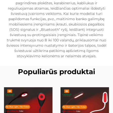
pagrindines plokštes, karabinerius, kabliukus ir
reguliuojamas atramas, leidžiančias optimaliai išdėstyti
šviestuvą įvairioms veikloms. Kai kurie modeliai turi
papildomas funkcijas, pvz., maitinimo banko galimybę
mobiliesiems įrenginiams įkrauti, skubiosios pagalbos
(SOS) signalus ir „Bluetooth“ ryšį, leidžiantį integruoti
šviestuvą su protingaisiais įrenginiais. Tipinė veikimo
trukmė svyruoja nuo 8 iki 100 valandų, priklausomai nuo
šviesos intensyvumo nustatymo ir baterijos talpos, todėl
šviestuvai užtikrina patikimą apšvietimą ilgoms
stovyklavimo kelionėms ar nelaimės atvejais.
Populiarūs produktai