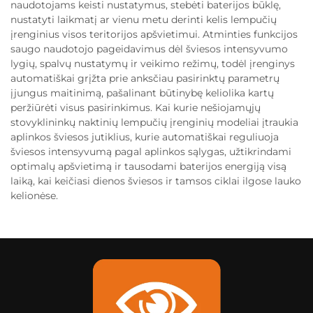
naudotojams keisti nustatymus, stebėti baterijos būklę,
nustatyti laikmatį ar vienu metu derinti kelis lempučių
įrenginius visos teritorijos apšvietimui. Atminties funkcijos
saugo naudotojo pageidavimus dėl šviesos intensyvumo
lygių, spalvų nustatymų ir veikimo režimų, todėl įrenginys
automatiškai grįžta prie anksčiau pasirinktų parametrų
įjungus maitinimą, pašalinant būtinybę keliolika kartų
peržiūrėti visus pasirinkimus. Kai kurie nešiojamųjų
stovyklininkų naktinių lempučių įrenginių modeliai įtraukia
aplinkos šviesos jutiklius, kurie automatiškai reguliuoja
šviesos intensyvumą pagal aplinkos sąlygas, užtikrindami
optimalų apšvietimą ir tausodami baterijos energiją visą
laiką, kai keičiasi dienos šviesos ir tamsos ciklai ilgose lauko
kelionėse.