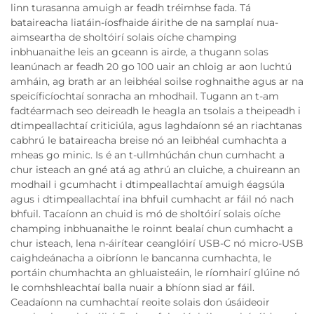
linn turasanna amuigh ar feadh tréimhse fada. Tá
bataireacha liatáin-íosfhaide áirithe de na samplaí nua-
aimseartha de sholtóirí solais oíche champing
inbhuanaithe leis an gceann is airde, a thugann solas
leanúnach ar feadh 20 go 100 uair an chloig ar aon luchtú
amháin, ag brath ar an leibhéal soilse roghnaithe agus ar na
speicíficíochtaí sonracha an mhodhail. Tugann an t-am
fadtéarmach seo deireadh le heagla an tsolais a theipeadh i
dtimpeallachtaí criticiúla, agus laghdaíonn sé an riachtanas
cabhrú le bataireacha breise nó an leibhéal cumhachta a
mheas go minic. Is é an t-ullmhúchán chun cumhacht a
chur isteach an gné atá ag athrú an cluiche, a chuireann an
modhail i gcumhacht i dtimpeallachtaí amuigh éagsúla
agus i dtimpeallachtaí ina bhfuil cumhacht ar fáil nó nach
bhfuil. Tacaíonn an chuid is mó de sholtóirí solais oíche
champing inbhuanaithe le roinnt bealaí chun cumhacht a
chur isteach, lena n-áirítear ceanglóirí USB-C nó micro-USB
caighdeánacha a oibríonn le bancanna cumhachta, le
portáin chumhachta an ghluaisteáin, le ríomhairí glúine nó
le comhshleachtaí balla nuair a bhíonn siad ar fáil.
Ceadaíonn na cumhachtaí reoite solais don úsáideoir