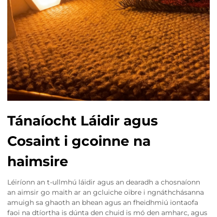
Tánaíocht Láidir agus
Cosaint i gcoinne na
haimsire
Léiríonn an t-ullmhú láidir agus an dearadh a chosnaíonn
an aimsir go maith ar an gcluiche oibre i ngnáthchásanna
amuigh sa ghaoth an bhean agus an fheidhmiú iontaofa
faoi na dtíortha is dúnta den chuid is mó den amharc, agus