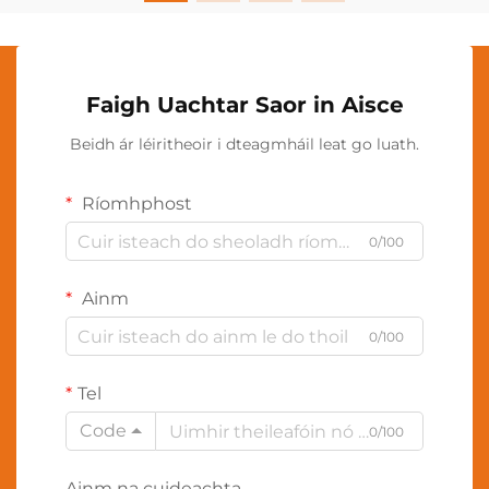
Faigh Uachtar Saor in Aisce
Beidh ár léiritheoir i dteagmháil leat go luath.
Ríomhphost
0/100
Ainm
0/100
Tel
Code
0/100
Ainm na cuideachta