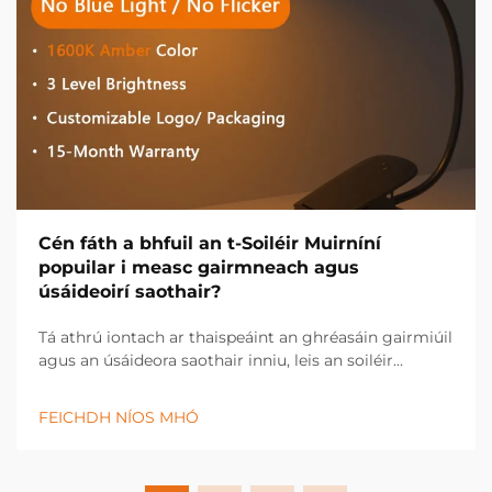
Cén fáth a bhfuil an t-Soiléir Muirníní
popuilar i measc gairmneach agus
úsáideoirí saothair?
Tá athrú iontach ar thaispeáint an ghréasáin gairmiúil
agus an úsáideora saothair inniu, leis an soiléir
muirníní ag teacht chun bheith ina uirlis
ríthábhachtach i dtionscail éagsúla agus i dtúscaintí
FEICHDH NÍOS MHÓ
pearsanta. Tá an t-soiléir nuálaíochta seo...