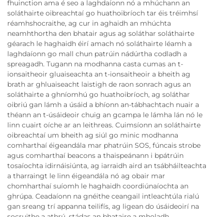
fhuinction ama é seo a laghdaíonn nó a mhúchann an
soláthairte oibreachtaí go huathoibríoch tar éis tréimhsí
réamhshocraithe, ag cur in aghaidh an mhúchta
neamhthortha den bhatair agus ag soláthar soláthairte
géarach le haghaidh éirí amach nó soláthairte léamh a
laghdaíonn go mall chun patrúin nádúrtha codladh a
spreagadh. Tugann na modhanna casta cumas an t-
ionsaitheoir gluaiseachta an t-ionsaitheoir a bheith ag
brath ar ghluaiseacht laistigh de raon sonrach agus an
soláthairte a ghníomhú go huathoibríoch, ag soláthar
oibriú gan lámh a úsáid a bhíonn an-tábhachtach nuair a
théann an t-úsáideoir chuig an gcampa le lámha lán nó le
linn cuairt oíche ar an leithreas. Cuimsíonn an soláthairte
oibreachtaí um bheith ag siúl go minic modhanna
comharthaí éigeandála mar phatrúin SOS, fúncais strobe
agus comharthaí beacons a thaispeánann i bpátrúin
tosaíochta idirnáisiúnta, ag iarraidh aird an tsábháilteachta
a tharraingt le linn éigeandála nó ag obair mar
chomharthaí suíomh le haghaidh coordiúnaíochta an
ghrúpa. Ceadaíonn na gnéithe ceangail intleachtúla rialú
gan sreang trí appanna teilifís, ag ligean do úsáideoirí na
socruithe a athrú, stádas an bhataire a mholadh,