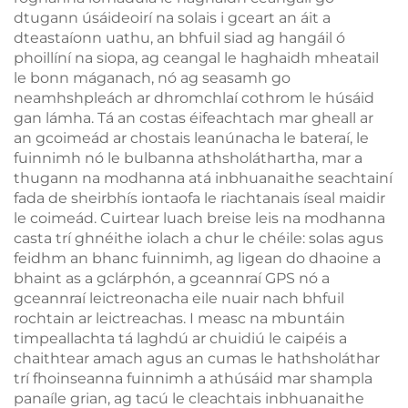
dtugann úsáideoirí na solais i gceart an áit a
dteastaíonn uathu, an bhfuil siad ag hangáil ó
phoillíní na siopa, ag ceangal le haghaidh mheatail
le bonn máganach, nó ag seasamh go
neamhshpleách ar dhromchlaí cothrom le húsáid
gan lámha. Tá an costas éifeachtach mar gheall ar
an gcoimeád ar chostais leanúnacha le bateraí, le
fuinnimh nó le bulbanna athsholáthartha, mar a
thugann na modhanna atá inbhuanaithe seachtainí
fada de sheirbhís iontaofa le riachtanais íseal maidir
le coimeád. Cuirtear luach breise leis na modhanna
casta trí ghnéithe iolach a chur le chéile: solas agus
feidhm an bhanc fuinnimh, ag ligean do dhaoine a
bhaint as a gclárphón, a gceannraí GPS nó a
gceannraí leictreonacha eile nuair nach bhfuil
rochtain ar leictreachas. I measc na mbuntáin
timpeallachta tá laghdú ar chuidiú le caipéis a
chaithtear amach agus an cumas le hathsholáthar
trí fhoinseanna fuinnimh a athúsáid mar shampla
panaíle grian, ag tacú le cleachtais inbhuanaithe