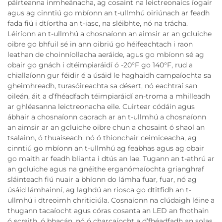
páirteanna inmheánacha, ag cosaint na leictreonaics íogair
agus ag cinntiú go mbíonn an t-ullmhú oiriúnach ar feadh
fada fiú i dtíortha an t-iasc, na sléibhte, nó na trácha.
Léiríonn an t-ullmhú a chosnaíonn an aimsir ar an gcluiche
oibre go bhfuil sé in ann oibriú go héifeachtach i raon
leathan de choinníollacha aeráide, agus go mbíonn sé ag
obair go gnách i dtéimpiaráidí ó -20°F go 140°F, rud a
chiallaíonn gur féidir é a úsáid le haghaidh campaíochta sa
gheimhreadh, turasóireachta sa désert, nó eachtraí san
oileán, áit a d’fhéadfadh téimpiaráidí an-troma a mhilleadh
ar ghléasanna leictreonacha eile. Cuirtear códáin agus
ábhair a chosnaíonn caorach ar an t-ullmhú a chosnaíonn
an aimsir ar an gcluiche oibre chun a chosaint ó shaol an
tsalainn, ó thuaiseach, nó ó thionchair ceimiceacha, ag
cinntiú go mbíonn an t-ullmhú ag feabhas agus ag obair
go maith ar feadh blianta i dtús an lae. Tugann an t-athrú ar
an gcluiche agus na gnéithe erganómaíochta grianghraf
sláinteach fiú nuair a bhíonn do lámha fuar, fuar, nó ag
úsáid lámhainní, ag laghdú an riosca go dtitfidh an t-
ullmhú i dtreoimh chriticiúla. Cosnaíonn na clúdaigh léine a
thugann tacaíocht agus córas cosanta an LED an fhothain
ó scraith, ó bhacán, nó ó charcaíocht a d’fhéadfadh an solas