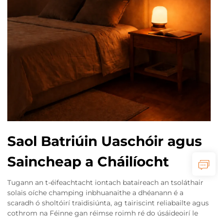
Saol Batriúin Uaschóir agus
Saincheap a Cháilíocht
Tugann an t-éifeachtacht iontach bataireach an tsoláthair
solais oíche champing inbhuanaithe a dhéanann é a
scaradh ó sholtóirí traidisiúnta, ag tairiscint reliabailte agus
cothrom na Féinne gan réimse roimh ré do úsáideoirí le