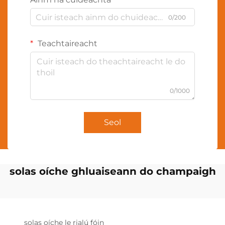
0/200
Teachtaireacht
0/1000
Seol
solas oíche ghluaiseann do champaigh
solas oíche le rialú fóin