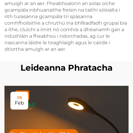
amuigh ar an aer. Fheabhsaíonn an solas oíche
gcampála inbhuanaithe freisin na taithí sóisialta i
rith turasanna gcampála trí spásanna
comhfhoilsithe a chruthú ina bhféadfadh grúpaí bia
a ithe, cluichí a imirt nó comhrá a dhéanamh gan a
ndúshláin a fheabhsú i ndorchadas, ag cur le
nascanna láidre le teaghlaigh agus le cairde i
dtíortha amuigh ar an aer.
Leideanna Phratacha
06
Feb