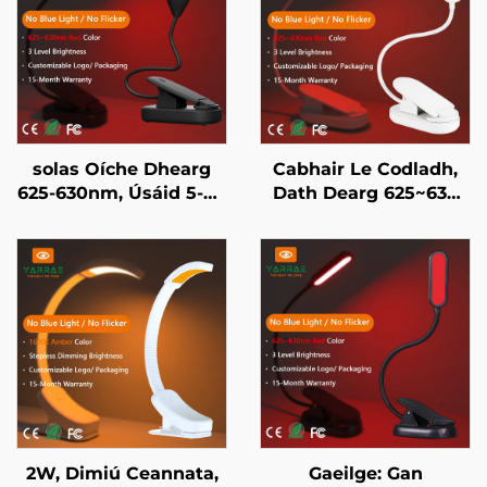
solas Oíche Dhearg
Cabhair Le Codladh,
625-630nm, Úsáid 5-50
Dath Dearg 625~630
Uair an Chloig, 3
nm 660/670nm, Gan
Socruithe Soiléir,
Scintillíocht ná Ghléas
Luchdú Tapaidh USB 1-
Gorm, Solas Leabhar
Uair ar Chorp Eile
LED le Corp Bán
Dhubh
2W, Dimiú Ceannata,
Gaeilge: Gan