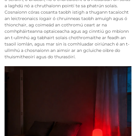
a laghdú nó a chruthaíonn pointí te sa phatrún solais.
Cosnaíonn córas cosanta taobh istigh a thugann tacaíocht
an leictreonaics íogair ó chruinneas taobh amuigh agus ó
thionchair, ag coimeád an cothromú ceart ar na
comhpháirteanna optaiceacha agus ag cinntiú go mbíonn
an t-ullmhú ag tabhairt solais chothromaithe ar feadh an
tsaoil iomlán, agus mar sin is comhluadar oiriúnach é an t-
ullmhú a chosnaíonn an aimsir ar an gcluiche oibre do
thuismitheoirí agus do thurasóirí.