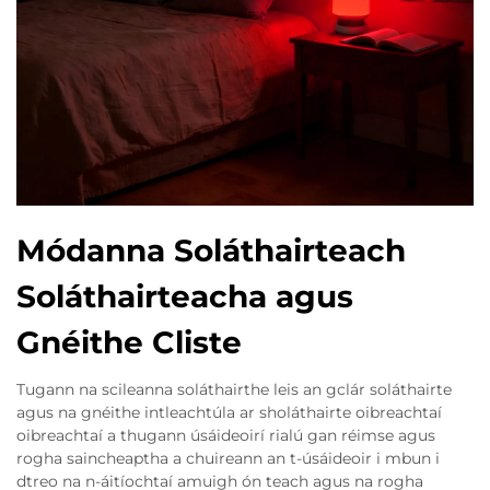
Módanna Soláthairteach
Soláthairteacha agus
Gnéithe Cliste
Tugann na scileanna soláthairthe leis an gclár soláthairte
agus na gnéithe intleachtúla ar sholáthairte oibreachtaí
oibreachtaí a thugann úsáideoirí rialú gan réimse agus
rogha saincheaptha a chuireann an t-úsáideoir i mbun i
dtreo na n-áitíochtaí amuigh ón teach agus na rogha