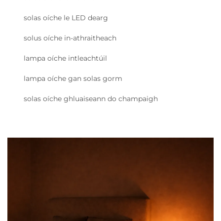
solas oíche le LED dearg
solus oíche in-athraitheach
lampa oíche intleachtúil
lampa oíche gan solas gorm
solas oíche ghluaiseann do champaigh