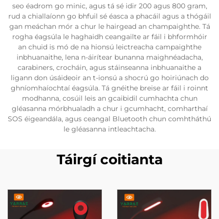
seo éadrom go minic, agus tá sé idir 200 agus 800 gram,
rud a chiallaíonn go bhfuil sé éasca a phacáil agus a thógáil
gan meáchan mór a chur le hairgead an champaighthe. Tá
rogha éagsúla le haghaidh ceangailte ar fáil i bhformhóir
an chuid is mó de na hionsú leictreacha campaighthe
inbhuanaithe, lena n-áirítear bunanna maighnéadacha,
carabiners, crocháin, agus stáinseanna inbhuanaithe a
ligann don úsáideoir an t-ionsú a shocrú go hoiriúnach do
ghníomhaíochtaí éagsúla. Tá gnéithe breise ar fáil i roinnt
modhanna, cosúil leis an gcaibidil cumhachta chun
gléasanna mórbhualadh a chur i gcumhacht, comharthaí
SOS éigeandála, agus ceangal Bluetooth chun comhtháthú
le gléasanna intleachtacha.
Táirgí coitianta