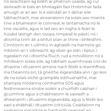
nó seachtainí ag brath ar phatrúin úsáide, ag cur
deireadh le báis an bhréagáin faoi thréimhse fada
amuigh ar an aer. Is é slándáil an t-ábhar eile
tábhachtach, mar aicearraíonn na solais seo mianta
tine a bhaineann le coinneal, le lantarnacha nó le
tine oscailte, agus is iad seo an rogha is fearr le
húsáid laistigh den tsiopa, timpeall le páistí, nó i
dtíortha tirim áit a bhfuil srian ar thine i bhfeidhm.
Cinntíonn an t-ullmhú in aghaidh na haimsire go
mbíonn an t-oibreacht ag obair go slán i bplúr, i
ngealach nó i dtíortha fliuch, rud a mhoillíonn nó a
mhilleann solais eile, ag tabhairt suaimhneas croí do
dhaoine i dtuairimí aimsire nach féidir a réamhfhios.
Ina theannta sin, tá gnéithe éigeandála ann i go leor
de na solais oíche gcampála inbhuanaithe, mar
shampla módanna comhartha SOS agus
feidhmeanna strobe soiléir a chuirfidh cabhair i
gcuimhne agus a chabhraíonn le saoradh a
dhéanamh i dtuairimí éigeandála, agus is féidir leo
saol a shábháil i dtuairimí criticiúla. Ceadaíonn na
roghanna iomadúla le haghaidh ceangail go