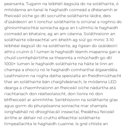
pearsanta. Tugann na leibhéil éagsúla do na soláthairte, ó
mhódanna an-tanaí le haghaidh coimeád a dhéanamh ar
fheiceáil oíche go dtí socruithe soláthairte láidre, deis
d’úsáideoirí an t-ionchur soláthairte is oiriúnaí a roghnú do
ghníomhaíochtaí sonracha agus an t-ullmhú le haghaidh
coimeád an bhataire, ag an am céanna. Soláthraíonn an
soláthairte oibreachtaí um bheith ag siúl go minic 3-10
leibhéal éagsúil do na soláthairte, ag ligean do úsáideoirí
athrú cruinn ó 1 lumen le haghaidh léamh mapanna gan a
chuid comhpháirtithe sa theannta a mhúchadh go dtí
1000+ lumen le haghaidh soláthairte na háite le linn an
champa a shocrú nó le haghaidh comharthaí éigeandála.
Leathnaíonn na rogha datha speisialta an fheidhmiúthacht
thar an soláthairte bán chaighdeánach, le módanna LED
dearga a chaomhnaíonn an fheiceáil oíche nádúrtha atá
riachtanach don réalteolaíocht, don líonra nó don
bhfheiceáil ar ainmhithe. Seirbhísíonn na soláthairte glas
agus gorm do phurpósanna sonracha mar shampla
ionghabháil nó dhioghlacáil inseactaí, fheabhsú feiceáil
áirithe ar ábhair nó cruthú éifeachtaí soláthairte
timpeallachta le haghaidh cuainne. Is gné chliste an