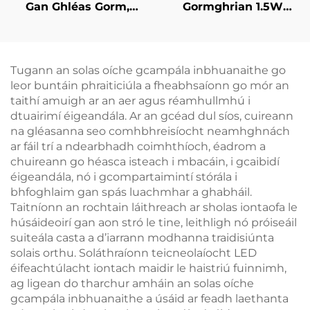
Gan Ghléas Gorm,
Gormghrian 1.5W
Dath Solais Ambar
120lm Led Leabhar
1600K, Solas Leabhar
Solas 625~630 nm
Led le Corp Eile Dhubh
660/670 nm Dearg
Dath 3 Leibhéal Is
Tugann an solas oíche gcampála inbhuanaithe go
Soilse Soirleac Black
leor buntáin phraiticiúla a fheabhsaíonn go mór an
taithí amuigh ar an aer agus réamhullmhú i
dtuairimí éigeandála. Ar an gcéad dul síos, cuireann
na gléasanna seo comhbhreisíocht neamhghnách
ar fáil trí a ndearbhadh coimhthíoch, éadrom a
chuireann go héasca isteach i mbacáin, i gcaibidí
éigeandála, nó i gcompartaimintí stórála i
bhfoghlaim gan spás luachmhar a ghabháil.
Taitníonn an rochtain láithreach ar sholas iontaofa le
húsáideoirí gan aon stró le tine, leithligh nó próiseáil
suiteála casta a d’iarrann modhanna traidisiúnta
solais orthu. Soláthraíonn teicneolaíocht LED
éifeachtúlacht iontach maidir le haistriú fuinnimh,
ag ligean do tharchur amháin an solas oíche
gcampála inbhuanaithe a úsáid ar feadh laethanta