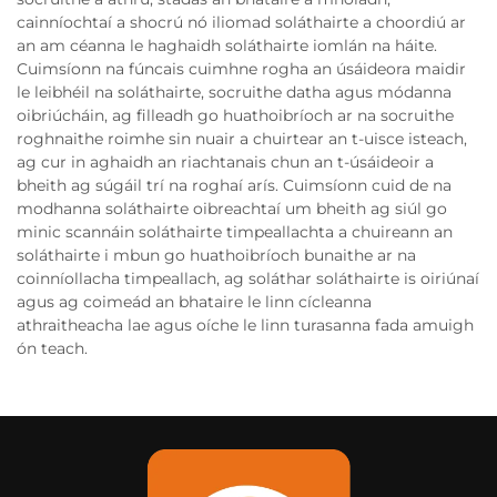
cainníochtaí a shocrú nó iliomad soláthairte a choordiú ar
an am céanna le haghaidh soláthairte iomlán na háite.
Cuimsíonn na fúncais cuimhne rogha an úsáideora maidir
le leibhéil na soláthairte, socruithe datha agus módanna
oibriúcháin, ag filleadh go huathoibríoch ar na socruithe
roghnaithe roimhe sin nuair a chuirtear an t-uisce isteach,
ag cur in aghaidh an riachtanais chun an t-úsáideoir a
bheith ag súgáil trí na roghaí arís. Cuimsíonn cuid de na
modhanna soláthairte oibreachtaí um bheith ag siúl go
minic scannáin soláthairte timpeallachta a chuireann an
soláthairte i mbun go huathoibríoch bunaithe ar na
coinníollacha timpeallach, ag soláthar soláthairte is oiriúnaí
agus ag coimeád an bhataire le linn cícleanna
athraitheacha lae agus oíche le linn turasanna fada amuigh
ón teach.