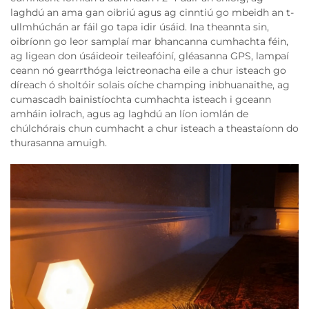
laghdú an ama gan oibriú agus ag cinntiú go mbeidh an t-
ullmhúchán ar fáil go tapa idir úsáid. Ina theannta sin,
oibríonn go leor samplaí mar bhancanna cumhachta féin,
ag ligean don úsáideoir teileafóiní, gléasanna GPS, lampaí
ceann nó gearrthóga leictreonacha eile a chur isteach go
díreach ó sholtóir solais oíche champing inbhuanaithe, ag
cumascadh bainistíochta cumhachta isteach i gceann
amháin iolrach, agus ag laghdú an líon iomlán de
chúlchórais chun cumhacht a chur isteach a theastaíonn do
thurasanna amuigh.