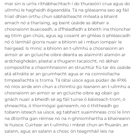
mar sin is uirlis ríthábhachtach í do thurasóirí crua agus do
ullmhú le haghaidh éigeandála. Tá na gléasanna seo ag fáil
triail dhian orthu chun sábháilteacht míleata a bhaint
amach nó a tharlaing, ag baint úsáide as ábhair a
chosnaíonn buaiceadh, a d’fhéadfadh a bheith ina thionchar
ag titim gan chúis, agus ag cosaint an ghléas ó phléascadh
nó ó lámháil giorra nuair a bhíonn sé i mbun iompair le
hairgead. Is minic a bhíonn an t-ullmhú a chosnaíonn an
aimsir ar an gcluiche oibre déanta as alaimintí alamón ar
ardchaighdeán, plastaí a thugann tacaíocht, nó ábhair
composithe a chaomhnaíonn an struchtúr fiú tar éis úsáide
atá athráite ar an gcumhacht agus ar na coinníollacha
timpeallachta is troma. Tá rátaí uisce agus púdair de IPX6
nó níos airde ann chun a chinntiú go leanann an t-ullmhú a
chosnaíonn an aimsir ar an gcluiche oibre ag obair go
gnách nuair a bheidh sé ag fáil tuirse ó báisteach trom, ó
shneachta, ó thormógaí gaineamh, nó ó thitheadh go
tobann isteach sa uisce, ag tabhairt suaimhneas croí le linn
na dtíortha gan réimse nó na n-ghníomhartha a bhaineann
le huisce. Cuirtear an t-ullmhú i mbrat chun an fhuarán, an
salann, agus an salann a chosc ón teagmháil leis na