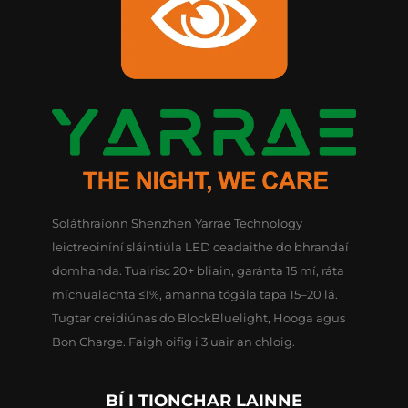
Soláthraíonn Shenzhen Yarrae Technology
leictreoiníní sláintiúla LED ceadaithe do bhrandaí
domhanda. Tuairisc 20+ bliain, garánta 15 mí, ráta
míchualachta ≤1%, amanna tógála tapa 15–20 lá.
Tugtar creidiúnas do BlockBluelight, Hooga agus
Bon Charge. Faigh oifig i 3 uair an chloig.
BÍ I TIONCHAR LAINNE