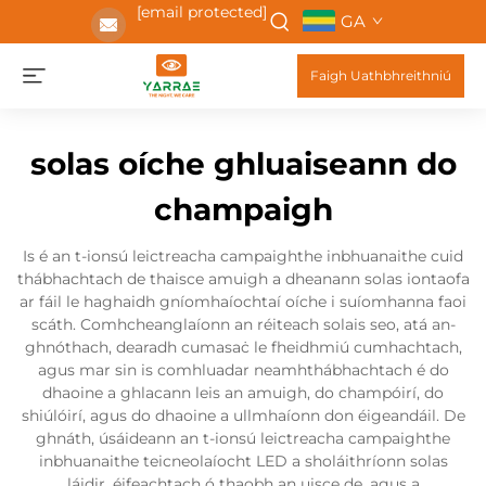
[email protected]
GA
Faigh Uathbhreithniú
solas oíche ghluaiseann do
champaigh
Is é an t-ionsú leictreacha campaighthe inbhuanaithe cuid
thábhachtach de thaisce amuigh a dheanann solas iontaofa
ar fáil le haghaidh gníomhaíochtaí oíche i suíomhanna faoi
scáth. Comhcheanglaíonn an réiteach solais seo, atá an-
ghnóthach, dearadh cumasaċ le fheidhmiú cumhachtach,
agus mar sin is comhluadar neamhthábhachtach é do
dhaoine a ghlacann leis an amuigh, do champóirí, do
shiúlóirí, agus do dhaoine a ullmhaíonn don éigeandáil. De
ghnáth, úsáideann an t-ionsú leictreacha campaighthe
inbhuanaithe teicneolaíocht LED a sholáithríonn solas
láidir, éifeachtach ó thaobh an uisce de, agus a