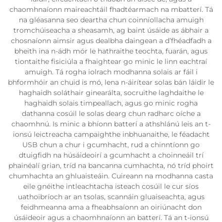
chaomhnaíonn maireachtáil fhadtéarmach na mbatterí. Tá
na gléasanna seo deartha chun coinníollacha amuigh
tromchúiseacha a sheasamh, ag baint úsáide as ábhair a
chosnaíonn aimsir agus dealbha daingean a d’fhéadfadh a
bheith ina n-ádh mór le hathraithe teochta, fuarán, agus
tiontaithe fisiciúla a fhaightear go minic le linn eachtraí
amuigh. Tá rogha iolrach modhanna solais ar fáil i
bhformhóir an chuid is mó, lena n-áirítear solas bán láidir le
haghaidh soláthair ginearálta, socruithe laghdaithe le
haghaidh solais timpeallach, agus go minic rogha
dathanna cosúil le solas dearg chun radharc oíche a
chaomhnú. Is minic a bhíonn batterí a athshlánú leis an t-
ionsú leictreacha campaighthe inbhuanaithe, le féadacht
USB chun a chur i gcumhacht, rud a chinntíonn go
dtuigfidh na húsáideoirí a gcumhacht a choinneáil trí
phainéalí grian, tríd na bancanna cumhachta, nó tríd phoirt
chumhachta an ghluaisteáin. Cuireann na modhanna casta
eile gnéithe intleachtacha isteach cosúil le cur síos
uathoibríoch ar an tsolas, scannáin gluaiseachta, agus
feidhmeanna ama a fheabhsaíonn an oiriúnacht don
úsáideoir agus a chaomhnaíonn an batterí. Tá an t-ionsú