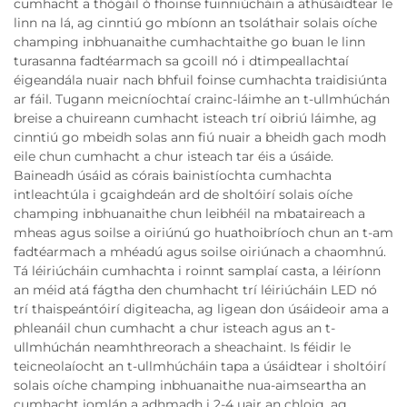
cumhacht a thógáil ó fhoinse fuinniúcháin a athúsáidtear le
linn na lá, ag cinntiú go mbíonn an tsoláthair solais oíche
champing inbhuanaithe cumhachtaithe go buan le linn
turasanna fadtéarmach sa gcoill nó i dtimpeallachtaí
éigeandála nuair nach bhfuil foinse cumhachta traidisiúnta
ar fáil. Tugann meicníochtaí crainc-láimhe an t-ullmhúchán
breise a chuireann cumhacht isteach trí oibriú láimhe, ag
cinntiú go mbeidh solas ann fiú nuair a bheidh gach modh
eile chun cumhacht a chur isteach tar éis a úsáide.
Baineadh úsáid as córais bainistíochta cumhachta
intleachtúla i gcaighdeán ard de sholtóirí solais oíche
champing inbhuanaithe chun leibhéil na mbataireach a
mheas agus soilse a oiriúnú go huathoibríoch chun an t-am
fadtéarmach a mhéadú agus soilse oiriúnach a chaomhnú.
Tá léiriúcháin cumhachta i roinnt samplaí casta, a léiríonn
an méid atá fágtha den chumhacht trí léiriúcháin LED nó
trí thaispeántóirí digiteacha, ag ligean don úsáideoir ama a
phleanáil chun cumhacht a chur isteach agus an t-
ullmhúchán neamhthreorach a sheachaint. Is féidir le
teicneolaíocht an t-ullmhúcháin tapa a úsáidtear i sholtóirí
solais oíche champing inbhuanaithe nua-aimseartha an
cumhacht iomlán a adhmadh i 2-4 uair an chloig, ag