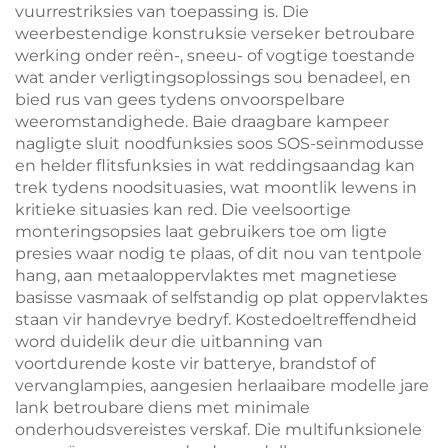
vuurrestriksies van toepassing is. Die
weerbestendige konstruksie verseker betroubare
werking onder reën-, sneeu- of vogtige toestande
wat ander verligtingsoplossings sou benadeel, en
bied rus van gees tydens onvoorspelbare
weeromstandighede. Baie draagbare kampeer
nagligte sluit noodfunksies soos SOS-seinmodusse
en helder flitsfunksies in wat reddingsaandag kan
trek tydens noodsituasies, wat moontlik lewens in
kritieke situasies kan red. Die veelsoortige
monteringsopsies laat gebruikers toe om ligte
presies waar nodig te plaas, of dit nou van tentpole
hang, aan metaaloppervlaktes met magnetiese
basisse vasmaak of selfstandig op plat oppervlaktes
staan vir handevrye bedryf. Kostedoeltreffendheid
word duidelik deur die uitbanning van
voortdurende koste vir batterye, brandstof of
vervanglampies, aangesien herlaaibare modelle jare
lank betroubare diens met minimale
onderhoudsvereistes verskaf. Die multifunksionele