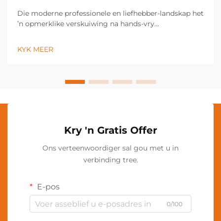
Die moderne professionele en liefhebber-landskap het
’n opmerklike verskuiwing na hands-vry
verligtingsoplossings beleef, met die nekslig wat ’n
onmisbare gereedskap geword het oor ’n wye
KYK MEER
verskeidenheid nydige en persoonlike toepassings.
Hierdie innoverende verligting...
Kry 'n Gratis Offer
Ons verteenwoordiger sal gou met u in
verbinding tree.
E-pos
0/100