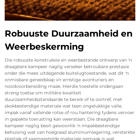
Robuuste Duurzaamheid en
Weerbeskerming
Die robuuste konstruksie en weerbestande ontwerp van 'n
draagbare kampeer naglig verseker betroubare prestasie
onder die mees uitdagende buitelugtoestande, wat dit 'n
onmisbare gereedskap vir ernstige avonturiers en
noodvoorbereiding maak. Hierdie toestelle ondergaan
streng toetse om militêre kwaliteit
duurzaamheidsstandaarde te bereik of te oortref, met
skokbestendige materiale wat teen ongelukkige valle,
impak vanaf vallende rotse of rou hantering tydens vervoer
in gepakte toerusting kan weerstaan. Die draagbare
kampeer naglig besit gewoonlik 'n impakbestendige
behuising wat van hoëgraad aluminiumlegering, versterkte
plastiek of saamgestelde materiale gemaak is wat