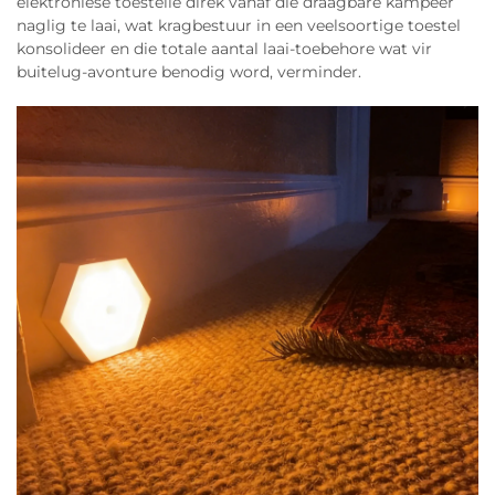
elektroniese toestelle direk vanaf die draagbare kampeer
naglig te laai, wat kragbestuur in een veelsoortige toestel
konsolideer en die totale aantal laai-toebehore wat vir
buitelug-avonture benodig word, verminder.