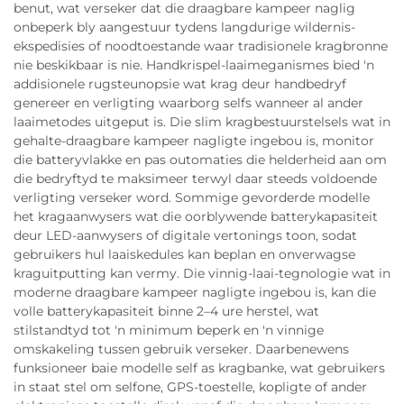
benut, wat verseker dat die draagbare kampeer naglig
onbeperk bly aangestuur tydens langdurige wildernis-
ekspedisies of noodtoestande waar tradisionele kragbronne
nie beskikbaar is nie. Handkrispel-laaimeganismes bied 'n
addisionele rugsteunopsie wat krag deur handbedryf
genereer en verligting waarborg selfs wanneer al ander
laaimetodes uitgeput is. Die slim kragbestuurstelsels wat in
gehalte-draagbare kampeer nagligte ingebou is, monitor
die batteryvlakke en pas outomaties die helderheid aan om
die bedryftyd te maksimeer terwyl daar steeds voldoende
verligting verseker word. Sommige gevorderde modelle
het kragaanwysers wat die oorblywende batterykapasiteit
deur LED-aanwysers of digitale vertonings toon, sodat
gebruikers hul laaiskedules kan beplan en onverwagse
kraguitputting kan vermy. Die vinnig-laai-tegnologie wat in
moderne draagbare kampeer nagligte ingebou is, kan die
volle batterykapasiteit binne 2–4 ure herstel, wat
stilstandtyd tot 'n minimum beperk en 'n vinnige
omskakeling tussen gebruik verseker. Daarbenewens
funksioneer baie modelle self as kragbanke, wat gebruikers
in staat stel om selfone, GPS-toestelle, kopligte of ander