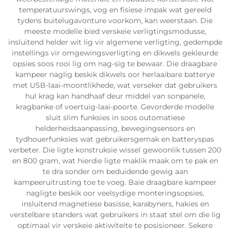
temperatuurswings, vog en fisiese impak wat gereeld
tydens buitelugavonture voorkom, kan weerstaan. Die
meeste modelle bied verskeie verligtingsmodusse,
insluitend helder wit lig vir algemene verligting, gedempde
instellings vir omgewingsverligting en dikwels gekleurde
opsies soos rooi lig om nag-sig te bewaar. Die draagbare
kampeer naglig beskik dikwels oor herlaaibare batterye
met USB-laai-moontlikhede, wat verseker dat gebruikers
hul krag kan handhaaf deur middel van sonpanele,
kragbanke of voertuig-laai-poorte. Gevorderde modelle
sluit slim funksies in soos outomatiese
helderheidsaanpassing, bewegingsensors en
tydhouerfunksies wat gebruikersgemak en batteryspas
verbeter. Die ligte konstruksie wissel gewoonlik tussen 200
en 800 gram, wat hierdie ligte maklik maak om te pak en
te dra sonder om beduidende gewig aan
kampeeruitrusting toe te voeg. Baie draagbare kampeer
nagligte beskik oor veelsydige monteringsopsies,
insluitend magnetiese basisse, karabyners, hakies en
verstelbare standers wat gebruikers in staat stel om die lig
optimaal vir verskeie aktiwiteite te posisioneer. Sekere