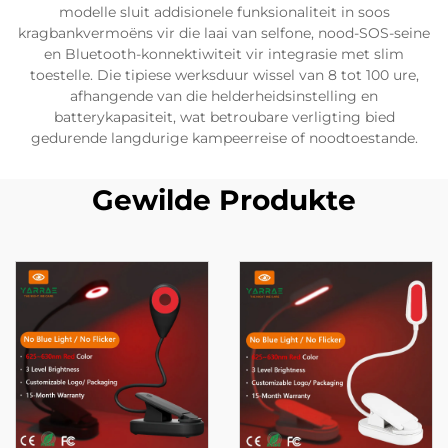
modelle sluit addisionele funksionaliteit in soos
kragbankvermoëns vir die laai van selfone, nood-SOS-seine
en Bluetooth-konnektiwiteit vir integrasie met slim
toestelle. Die tipiese werksduur wissel van 8 tot 100 ure,
afhangende van die helderheidsinstelling en
batterykapasiteit, wat betroubare verligting bied
gedurende langdurige kampeerreise of noodtoestande.
Gewilde Produkte