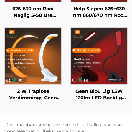
625-630 nm Rooi
Help Slapen 625~630
Naglig 5-50 Ure
nm 660/670 nm Rooi
Gebruik 3 Helderheid
Kleur Geen Flikkering
Instellings Swart
Geen Blou Lig Wit
Liggaam Vinnige 1-Uur
Liggaam LED Boeklig
USB Herlaai
2 W Traplose
Geen Blou Lig 1.5W
Verdimmings Geen
120lm LED Boeklig
Blou 1600K Amber
625~630 nm 660/670
Verligtingskleur Swart
nm Rooikleur 3 Vlakke
Liggaam LED Boeklig
Heldertste Leeslig
Swart Liggaam
Die draagbare kampeer naglig bied talle praktiese
voordele wat buitelug-ervarings en