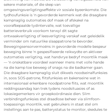
sekere materiale, of die skep van
omgewingsverligtingseffekte vir sosiale byeenkomste. Die
tydhoufunksie is 'n gevorderde kenmerk wat die draagbare
kampnaglig outomaties dof maak of afskakel na
voorafbepaalde tydintervalle, wat toevallige
batterieverbruik voorkom terwyl dit sagte
ontwaakverligting of leesverligting verskaf wat geleidelik
verminder om natuurlike slaappatrone te bevorder.
Bewegingsensorvermoëns in gevorderde modelle bespeur
beweging binne 'n gespesifiseerde reikwydte en aktiveer
outomaties verligting, wat handvrye bedryf moontlik maak
— 'n onskatbare voordeel wanneer mens met volle hande
na die kamp toe beweeg of snags na die badkamer gaan.
Die draagbare kampnaglig sluit dikwels noodseinalfunksies
in, soos SOS-patrone, flitsfunksies en bakenseine wat in
internasionaal erkenbare noodpatrone flits, wat moontlik
reddingsaandag kan trek tydens noodsituasies of as
lokasiegemerkers vir groepkoördinasie dien. Slim
verbindingsfunksies stel draadlose beheer via slimfoon-
toepassings moontlik, wat gebruikers in staat stel om
instellings aan te pas, batterystatus te monitor, skedules te