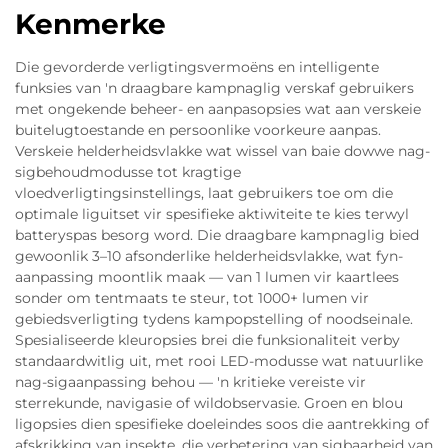
Kenmerke
Die gevorderde verligtingsvermoëns en intelligente
funksies van 'n draagbare kampnaglig verskaf gebruikers
met ongekende beheer- en aanpasopsies wat aan verskeie
buitelugtoestande en persoonlike voorkeure aanpas.
Verskeie helderheidsvlakke wat wissel van baie dowwe nag-
sigbehoudmodusse tot kragtige
vloedverligtingsinstellings, laat gebruikers toe om die
optimale liguitset vir spesifieke aktiwiteite te kies terwyl
batteryspas besorg word. Die draagbare kampnaglig bied
gewoonlik 3–10 afsonderlike helderheidsvlakke, wat fyn-
aanpassing moontlik maak — van 1 lumen vir kaartlees
sonder om tentmaats te steur, tot 1000+ lumen vir
gebiedsverligting tydens kampopstelling of noodseinale.
Spesialiseerde kleuropsies brei die funksionaliteit verby
standaardwitlig uit, met rooi LED-modusse wat natuurlike
nag-sigaanpassing behou — 'n kritieke vereiste vir
sterrekunde, navigasie of wildobservasie. Groen en blou
ligopsies dien spesifieke doeleindes soos die aantrekking of
afskrikking van insekte, die verbetering van sigbaarheid van