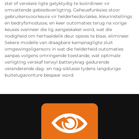
stel of verskeie ligte gelyktydig te koördineer vir
omvattende gebiedsverligting. Geheuefunksies stoor
gebruikersvoorkeure vir helderheidsvlakke, kleurinstellings
en bedryfsmodusse, en keer outomaties terug na vorige
keuses wanneer die lig aangeskakel word, wat die
nodigheid om herhaaldelik deur opsies te blaai, elimineer.
Sekere modelle van draagbare kampnagligte sluit
omgewingsligensors in wat die helderheid outomaties
aanpas volgens omringende toestande, wat optimale
verligting verskaf terwyl batterykrag gedurende
veranderende dag- en nag-siklusse tydens langdurige
buitelugavonture bespaar word.