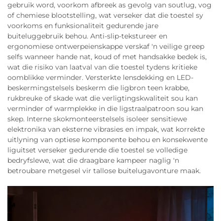
gebruik word, voorkom afbreek as gevolg van soutlug, vog
of chemiese blootstelling, wat verseker dat die toestel sy
voorkoms en funksionaliteit gedurende jare
buiteluggebruik behou. Anti-slip-tekstureer en
ergonomiese ontwerpeienskappe verskaf 'n veilige greep
selfs wanneer hande nat, koud of met handsakke bedek is,
wat die risiko van laatval van die toestel tydens kritieke
oomblikke verminder. Versterkte lensdekking en LED-
beskermingstelsels beskerm die ligbron teen krabbe,
rukbreuke of skade wat die verligtingskwaliteit sou kan
verminder of warmplekke in die ligstraalpatroon sou kan
skep. Interne skokmonteerstelsels isoleer sensitiewe
elektronika van eksterne vibrasies en impak, wat korrekte
uitlyning van optiese komponente behou en konsekwente
liguitset verseker gedurende die toestel se volledige
bedryfslewe, wat die draagbare kampeer naglig 'n
betroubare metgesel vir tallose buitelugavonture maak.