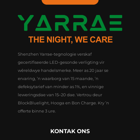
Shenzhen Yarrae-tegnologie verskaf
gecertifiseerde LED-gesonde verligting vir
wêreldwye handelsmerke. Meer as 20 jaar se
ervaring, ’n waarborg van 15 maande, ’n
defeksytarief van minder as 1%, en vinnige
leweringsdae van 15–20 dae. Vertrou deur
BlockBluelight, Hooga en Bon Charge. Kry ’n
offerte binne 3 ure.
KONTAK ONS