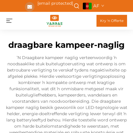
[email protected]
AF
Kry 'n Offerte
draagbare kampeer-naglig
ʼN Draagbare kampeer naglig verteenwoordig ŉ
noodsaaklike stuk buitelugtoerusting wat ontwerp is om
betroubare verligting te verskaf tydens nagaktiwiteite op
afgeleë plekke. Hierdie veelsoortige verligtingsoplossing
kombineer ŉ kompakte ontwerp met kragtige
funksionaliteit, wat dit ŉ onmisbare metgesel maak vir
buitelugliefhebbers, kampeerders, wandelaars en
voorstanders van noodvoorbereiding. Die draagbare
kampeer naglig beskik gewoonlik oor LED-tegnologie wat
helder, energie-doeltreffende verligting lewer terwyl dit ŉ
lang batteryleeftyd behou. Hierdie toestelle word ontwerp
om harde buitelomstandighede te weerstaan, met
weerbestendige materiale en robuuste konstruksie wat