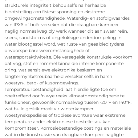
strukturele integriteit behou selfs na herhaalde
blootstelling aan fisiese spanning en ekstreme
omgewingsomstandighede. Waterdig- en stofdigwaardes
van IPX6 of hoër verseker dat die draagbare kampeer
naglig normaalweg bly werk wanneer dit aan swaar reën,
sneeu, sandstorms of ongelukkige onderdompeling in
water blootgestel word, wat ruste van gees bied tydens
onvoorspelbare weeromstandighede of
watersportaktiwiteite. Die versegelde konstruksie voorkom
dat vog, stof en rommel binne die interne komponente
dring, wat sensitiewe elektronika beskerm en
langtermynbetroubaarheid verseker selfs in harsh
woestyn-, berg- of kusomgewings.
Temperatuurbestandigheid laat hierdie ligte toe om
doeltreffend oor 'n wye reeks klimaatomstandighede te
funksioneer, gewoonlik normaalweg tussen -20°F en 140°F,
wat hulle geskik maak vir winterkampeer,
woestynekspedisies of tropiese avonture waar ekstreme
temperature ander elektroniese toestelle sou kan
kompromitteer. Korrosiebestendige coatings en materiale
wat in die konstruksie van draagbare kampeer nagligte