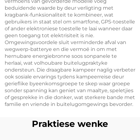
vermoëns van gevorderde modelle voeg
beduidende waarde by deur verligting met
kragbank-funksionaliteit te kombineer, wat
gebruikers in staat stel om smartfone, GPS-toestelle
of ander elektroniese toestelle te laai wanneer daar
geen toegang tot elektrisiteit is nie.
Omgewingsvoordele sluit verminderde afval van
wegwerp-batterye en die vermoë in om met
hernubare energiebronne soos sonpanele te
herlaai, wat volhoubare buitelugpraktyke
ondersteun. Die draagbare kampeer naglig verbeter
ook sosiale ervarings tydens kampeerreise deur
gerieflike byeenkomsgroepe te skep waar groepe
sonder spanning kan geniet van maaltye, speletjies
of gesprekke in die donker, wat sterkere bande met
familie en vriende in buitelugomgewings bevorder.
Praktiese wenke