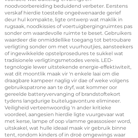
noodvoorbereiding beduidend verbeter. Eerstens
verskaf hierdie toestelle ongeëwenaarde gerief
deur hul kompakte, ligte ontwerp wat maklik in
rugsaak, noodkissies of voertuigbergingruimtes pas
sonder om waardevolle ruimte te beset. Gebruikers
waardeer die onmiddellike toegang tot betroubare
verligting sonder om met vuurhoutjies, aansteekers
of ingewikkelde opstelprosedures te sukkel wat
tradisionele verligtingsmetodes vereis. LED-
tegnologie lewer uitstekende energie-effektiwiteit,
wat dit moontlik maak vir 'n enkele laai om die
draagbare kampeer naglig vir dae of weke volgens
gebruikspatrone aan te dryf, wat kommer oor
gereelde batteryvervanging of brandstoftekort
tydens langdurige buitelugavonture elimineer.
Veiligheid verteenwoordig 'n ander kritieke
voordeel, aangesien hierdie ligte vuurgevaar wat
met kerse, lampe of oop vlamme geassosieer word,
uitskakel, wat hulle ideaal maak vir gebruik binne
tent, rondom kinders of in droë omgewings waar