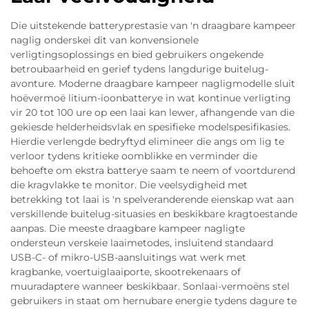
Die uitstekende batteryprestasie van 'n draagbare kampeer
naglig onderskei dit van konvensionele
verligtingsoplossings en bied gebruikers ongekende
betroubaarheid en gerief tydens langdurige buitelug-
avonture. Moderne draagbare kampeer nagligmodelle sluit
hoëvermoë litium-ioonbatterye in wat kontinue verligting
vir 20 tot 100 ure op een laai kan lewer, afhangende van die
gekiesde helderheidsvlak en spesifieke modelspesifikasies.
Hierdie verlengde bedryftyd elimineer die angs om lig te
verloor tydens kritieke oomblikke en verminder die
behoefte om ekstra batterye saam te neem of voortdurend
die kragvlakke te monitor. Die veelsydigheid met
betrekking tot laai is 'n spelveranderende eienskap wat aan
verskillende buitelug-situasies en beskikbare kragtoestande
aanpas. Die meeste draagbare kampeer nagligte
ondersteun verskeie laaimetodes, insluitend standaard
USB-C- of mikro-USB-aansluitings wat werk met
kragbanke, voertuiglaaiporte, skootrekenaars of
muuradaptere wanneer beskikbaar. Sonlaai-vermoëns stel
gebruikers in staat om hernubare energie tydens dagure te