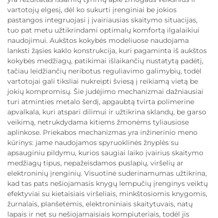
vartotojų elgesį, dėl ko sukurti įrenginiai be jokios
pastangos integruojasi į įvairiausias skaitymo situacijas,
tuo pat metu užtikrindami optimalų komfortą ilgalaikiui
naudojimui. Aukštos kokybės modeliuose naudojama
lanksti žąsies kaklo konstrukcija, kuri pagaminta iš aukštos
kokybės medžiagų, patikimai išlaikančių nustatytą padėtį,
tačiau leidžiančių neribotus reguliavimo galimybių, todėl
vartotojai gali tiksliai nukreipti šviesą į reikiamą vietą be
jokių kompromisų. Šie judėjimo mechanizmai dažniausiai
turi atminties metalo šerdį, apgaubtą tvirta polimerine
apvalkala, kuri atspari dilimui ir užtikrina sklandų, be garso
veikimą, netrukdydama kitiems žmonėms tyliausiose
aplinkose. Priekabos mechanizmas yra inžinerinio meno
kūrinys: jame naudojamos spyruoklinės žnyplės su
apsauginiu pildymu, kurios saugiai laiko įvairius skaitymo
medžiagų tipus, nepažeisdamos puslapių, viršelių ar
elektroninių įrenginių. Visuotinė suderinamumas užtikrina,
kad tas pats nešiojamasis knygų lempučių įrenginys veiktų
efektyviai su kietaisiais viršeliais, minkštosiomis knygomis,
žurnalais, planšetėmis, elektroniniais skaitytuvais, natų
lapais ir net su nešiojamaisiais kompiuteriais, todėl jis