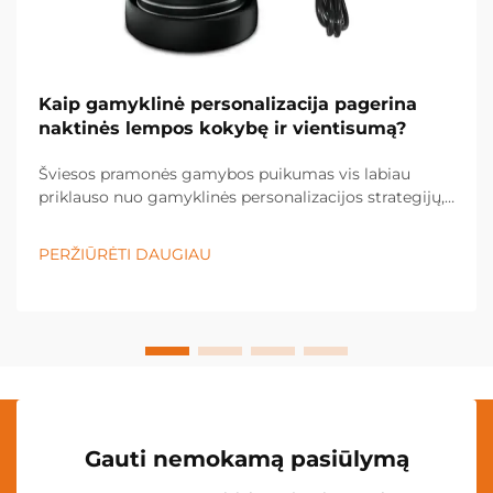
Kaip gamyklinė personalizacija pagerina
naktinės lempos kokybę ir vientisumą?
Šviesos pramonės gamybos puikumas vis labiau
priklauso nuo gamyklinės personalizacijos strategijų,
kurios leidžia tiksliai kontroliuoti kokybę ir užtikrinti
vienodą gaminio rezultatą. Šiuolaikiniai šviesos
PERŽIŪRĖTI DAUGIAU
gamintojai panaudoja pažangias gamyklinės
personalizacijos technologijas...
Gauti nemokamą pasiūlymą