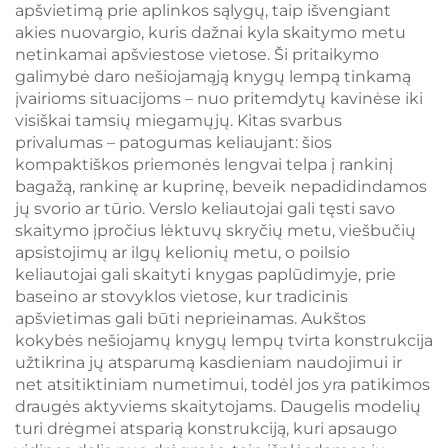
apšvietimą prie aplinkos sąlygų, taip išvengiant
akies nuovargio, kuris dažnai kyla skaitymo metu
netinkamai apšviestose vietose. Ši pritaikymo
galimybė daro nešiojamąją knygų lempą tinkamą
įvairioms situacijoms – nuo pritemdytų kavinėse iki
visiškai tamsių miegamųjų. Kitas svarbus
privalumas – patogumas keliaujant: šios
kompaktiškos priemonės lengvai telpa į rankinį
bagažą, rankinę ar kuprinę, beveik nepadidindamos
jų svorio ar tūrio. Verslo keliautojai gali tęsti savo
skaitymo įpročius lėktuvų skryčių metu, viešbučių
apsistojimų ar ilgų kelionių metu, o poilsio
keliautojai gali skaityti knygas paplūdimyje, prie
baseino ar stovyklos vietose, kur tradicinis
apšvietimas gali būti neprieinamas. Aukštos
kokybės nešiojamų knygų lempų tvirta konstrukcija
užtikrina jų atsparumą kasdieniam naudojimui ir
net atsitiktiniam numetimui, todėl jos yra patikimos
draugės aktyviems skaitytojams. Daugelis modelių
turi drėgmei atsparią konstrukciją, kuri apsaugo