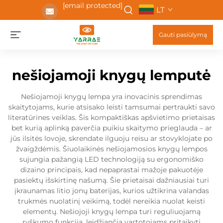
[email protected]
LT
Gauti pasiūlymą
nešiojamoji knygų lemputė
Nešiojamoji knygų lempa yra inovacinis sprendimas
skaitytojams, kurie atsisako leisti tamsumai pertraukti savo
literatūrines veiklas. Šis kompaktiškas apšvietimo prietaisas
bet kurią aplinką paverčia puikiu skaitymo prieglauda – ar
jūs ilsitės lovoje, skrendate ilguoju reisu ar stovyklojate po
žvaigždėmis. Šiuolaikinės nešiojamosios knygų lempos
sujungia pažangią LED technologiją su ergonomiško
dizaino principais, kad nepaprastai mažoje pakuotėje
pasiektų išskirtinę našumą. Šie prietaisai dažniausiai turi
įkraunamas litio jonų baterijas, kurios užtikrina valandas
trukmės nuolatinį veikimą, todėl nereikia nuolat keisti
elementų. Nešiojoji knygų lempa turi reguliuojamą
ryškumo funkciją, leidžiančią vartotojams pritaikyti