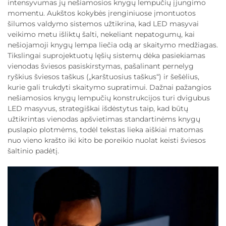
intensyvumas jų nešiamosios knygų lempučių įjungimo
momentu. Aukštos kokybės įrenginiuose įmontuotos
šilumos valdymo sistemos užtikrina, kad LED masyvai
veikimo metu išliktų šalti, nekeliant nepatogumų, kai
nešiojamoji knygų lempa liečia odą ar skaitymo medžiagas.
Tikslingai suprojektuotų lęšių sistemų dėka pasiekiamas
vienodas šviesos pasiskirstymas, pašalinant pernelyg
ryškius šviesos taškus („karštuosius taškus“) ir šešėlius,
kurie gali trukdyti skaitymo supratimui. Dažnai pažangios
nešiamosios knygų lempučių konstrukcijos turi dvigubus
LED masyvus, strategiškai išdėstytus taip, kad būtų
užtikrintas vienodas apšvietimas standartinėms knygų
puslapio plotmėms, todėl tekstas lieka aiškiai matomas
nuo vieno krašto iki kito be poreikio nuolat keisti šviesos
šaltinio padėtį.