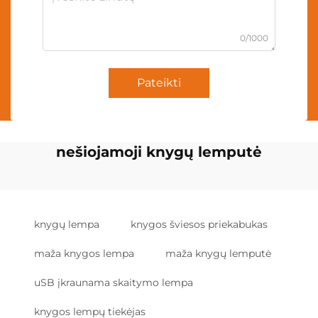
0/1000
Pateikti
nešiojamoji knygų lemputė
knygų lempa
knygos šviesos priekabukas
maža knygos lempa
maža knygų lemputė
uSB įkraunama skaitymo lempa
knygos lempų tiekėjas