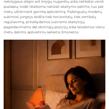
netolygaus slėgio ant knygų nugarėlių arba netikėtai versti
puslapių, todėl išlaikoma natūrali skaitymo patirtis, tuo pat
metu užtikrinant gerintą apšvietimą. Pažengusių modelių
sukimosi jungtys leidžia tiek horizontalų, tiek vertikalų
reguliavimą, pritaikydamos įvairiems skaitytojų
pageidavimams dėl skirtingų pozicijų arba leisdamos vienu
metu dalintis apšvietimu keliems žmonėms.