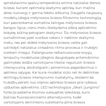
spinduliavimo spalvų temperatūra artima natūraliai dienos
šviesai, kuriant optimalią skaitymo aplinką, kuri mažina
akies nuovargį ir gerina teksto aiškumą. Daugelis naujausių
modelių įdiegia mėlynosios šviesos filtravimo technologiją,
kuri pasirenkamai sumažina žalingas mėlynosios šviesos
bangos ilgius, vienu metu išlaikydama aiškią apšvietimo
kokybę, būtiną patogiam skaitymui. Šis mėlynosios šviesos
sumažinimas ypač svarbus vakaro ir naktinio skaitymo
metu, nes per didelė mėlynosios šviesos veikla gali
sutrikdyti natūralius cirkadinio ritmo procesus ir trukdyti
sveikam miegui. Pažangiuose nešiamuosiuose knygų
lempučių modeliuose įdiegtos daugialypės pritemdinimo
galimybės leidžia vartotojams tiksliai reguliuoti šviesos
intensyvumą, atsižvelgiant į asmeninius pageidavimus ir
aplinkos sąlygas. Kai kurie modeliai siūlo net iki dešimties
skirtingų šviesos intensyvumo nustatymų, leisdami be
trukdžių pereiti nuo silpnos aplinkos šviesos prie ryškaus
užduoties apšvietimo. LED technologijos „iškart įjungimo“
funkcija pašalina šilumos sukaupties laikotarpį, kuris
būtinas fluorescencinėms alternatyvoms, todėl
vartotojams akimirksniu suteikiama pilna šviesos