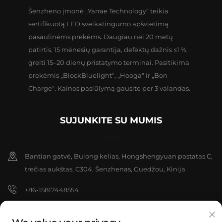
Šenzheno įmonė „Yarrae Technology“ teikia
sertifikuotą LED sveikatingumo apšvietimą
pasaulinėms prekėms. Daugiau nei 20 metų
patirtis, 15 mėnesių garantija, defektų dažnis ≤1 %,
greiti 15–20 dienų pristatymo terminai. Pasitikima
prekėmis „BlockBluelight“, „Hooga“ ir „Bon
Charge“. Kainos pasiūlymą gausite per 3 valandas.
SUJUNKITE SU MUMIS
Bantian gatvė, Bulong kelias, Hongshengyuan pastatas C,
trečias aukštas, C304, Šenzhenas, Guedžou, Kinija
+86-15817448554
[email protected]