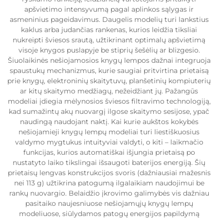
apšvietimo intensyvumą pagal aplinkos sąlygas ir
asmeninius pageidavimus. Daugelis modelių turi lankstius
kaklus arba judančias rankenas, kurios leidžia tiksliai
nukreipti šviesos srautą, užtikrinant optimalų apšvietimą
visoje knygos puslapyje be stiprių šešėlių ar blizgesio.
Šiuolaikinės nešiojamosios knygų lempos dažnai integruoja
spaustukų mechanizmus, kurie saugiai pritvirtina prietaisą
prie knygų, elektroninių skaitytuvų, planšetinių kompiuterių
ar kitų skaitymo medžiagų, nežeidžiant jų. Pažangūs
modeliai įdiegia mėlynosios šviesos filtravimo technologiją,
kad sumažintų akų nuovargį ilgose skaitymo sesijose, ypač
naudingą naudojant naktį. Kai kurie aukštos kokybės
nešiojamieji knygų lempų modeliai turi liestiškuosius
valdymo mygtukus intuityviai valdyti, o kiti – laikmačio
funkcijas, kurios automatiškai išjungia prietaisą po
nustatyto laiko tikslingai išsaugoti baterijos energiją. Šių
prietaisų lengvas konstrukcijos svoris (dažniausiai mažesnis
nei 113 g) užtikrina patogumą ilgalaikiam naudojimui be
rankų nuovargio. Belaidžio įkrovimo galimybės vis dažniau
pasitaiko naujesniuose nešiojamųjų knygų lempų
modeliuose, siūlydamos patogų energijos papildymą