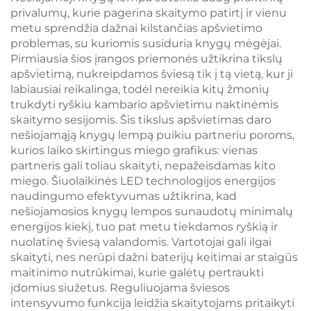
1800 mAh
privalumų, kurie pagerina skaitymo patirtį ir vienu
perkraunama baterija
metu sprendžia dažnai kilstančias apšvietimo
problemas, su kuriomis susiduria knygų mėgėjai.
Pirmiausia šios įrangos priemonės užtikrina tikslų
apšvietimą, nukreipdamos šviesą tik į tą vietą, kur ji
labiausiai reikalinga, todėl nereikia kitų žmonių
trukdyti ryškiu kambario apšvietimu naktinėmis
skaitymo sesijomis. Šis tikslus apšvietimas daro
nešiojamąją knygų lempą puikiu partneriu poroms,
kurios laiko skirtingus miego grafikus: vienas
partneris gali toliau skaityti, nepažeisdamas kito
miego. Šiuolaikinės LED technologijos energijos
naudingumo efektyvumas užtikrina, kad
nešiojamosios knygų lempos sunaudotų minimalų
energijos kiekį, tuo pat metu tiekdamos ryškią ir
nuolatinę šviesą valandomis. Vartotojai gali ilgai
skaityti, nes nerūpi dažni baterijų keitimai ar staigūs
maitinimo nutrūkimai, kurie galėtų pertraukti
įdomius siužetus. Reguliuojama šviesos
intensyvumo funkcija leidžia skaitytojams pritaikyti