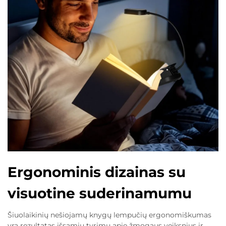
Ergonominis dizainas su
visuotine suderinamumu
Šiuolaikinių nešiojamų knygų lempučių ergonomiškumas
yra rezultatas išsamių tyrimų apie žmogaus veiksnius ir