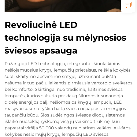
Revoliucinė LED
technologija su mėlynosios
šviesos apsauga
Pažangioji LED technologija, integruota į šiuolaikinius
nešiojamuosius knygų lempučių prietaisus, reiškia kokybės
šuolį skaitymo apšvietimo srityje, užtikrinant aukštą
našumą ir tuo pačiu laikantis pirmiausia vartotojo sveikatos
bei komforto. Skirtingai nuo tradicinių kaitrinės šviesos
lemputės, kurios sukuria per daug šilumos ir sunaudoja
didelę energijos dalį, nešiomosios knygų lempučių LED
masyvai sukuria ryškią baltą šviesą nepaprastai energijos
taupančiu būdu. Šios sudėtingos šviesos diodų sistemos
išlaiko nuoseklią ryškumą visą jų veikimo trukmę, kuri
paprastai viršija 50 000 valandų nuolatinės veiklos. Aukštos
kokybės nešiomųjų knygų lempučių LED šviesos