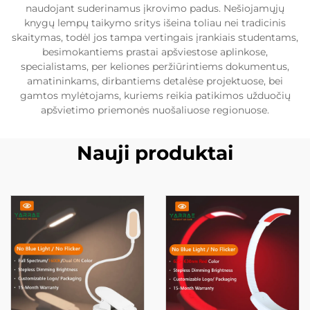
naudojant suderinamus įkrovimo padus. Nešiojamųjų
knygų lempų taikymo sritys išeina toliau nei tradicinis
skaitymas, todėl jos tampa vertingais įrankiais studentams,
besimokantiems prastai apšviestose aplinkose,
specialistams, per keliones peržiūrintiems dokumentus,
amatininkams, dirbantiems detalėse projektuose, bei
gamtos mylėtojams, kuriems reikia patikimos užduočių
apšvietimo priemonės nuošaliuose regionuose.
Nauji produktai