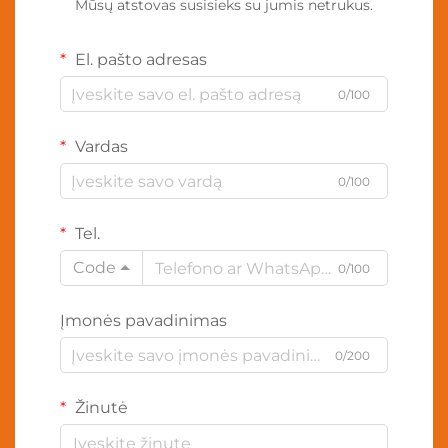
Mūsų atstovas susisieks su jumis netrukus.
El. pašto adresas
0/100
Vardas
0/100
Tel.
Code
0/100
Įmonės pavadinimas
0/200
Žinutė