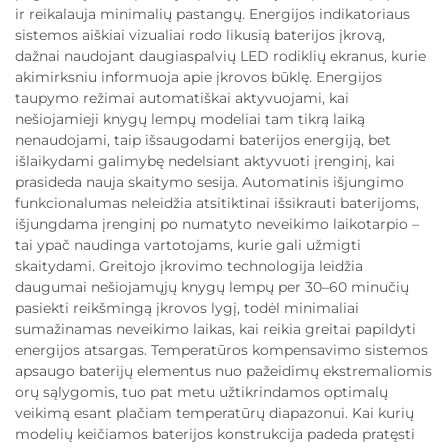
ir reikalauja minimalių pastangų. Energijos indikatoriaus
sistemos aiškiai vizualiai rodo likusią baterijos įkrovą,
dažnai naudojant daugiaspalvių LED rodiklių ekranus, kurie
akimirksniu informuoja apie įkrovos būklę. Energijos
taupymo režimai automatiškai aktyvuojami, kai
nešiojamieji knygų lempų modeliai tam tikrą laiką
nenaudojami, taip išsaugodami baterijos energiją, bet
išlaikydami galimybę nedelsiant aktyvuoti įrenginį, kai
prasideda nauja skaitymo sesija. Automatinis išjungimo
funkcionalumas neleidžia atsitiktinai išsikrauti baterijoms,
išjungdama įrenginį po numatyto neveikimo laikotarpio –
tai ypač naudinga vartotojams, kurie gali užmigti
skaitydami. Greitojo įkrovimo technologija leidžia
daugumai nešiojamųjų knygų lempų per 30–60 minučių
pasiekti reikšmingą įkrovos lygį, todėl minimaliai
sumažinamas neveikimo laikas, kai reikia greitai papildyti
energijos atsargas. Temperatūros kompensavimo sistemos
apsaugo baterijų elementus nuo pažeidimų ekstremaliomis
orų sąlygomis, tuo pat metu užtikrindamos optimalų
veikimą esant plačiam temperatūrų diapazonui. Kai kurių
modelių keičiamos baterijos konstrukcija padeda pratęsti