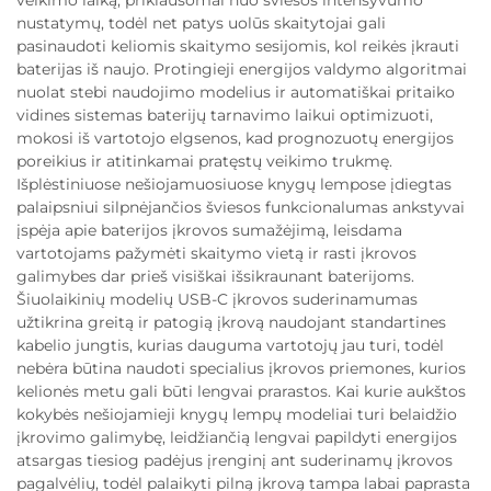
veikimo laiką, priklausomai nuo šviesos intensyvumo
nustatymų, todėl net patys uolūs skaitytojai gali
pasinaudoti keliomis skaitymo sesijomis, kol reikės įkrauti
baterijas iš naujo. Protingieji energijos valdymo algoritmai
nuolat stebi naudojimo modelius ir automatiškai pritaiko
vidines sistemas baterijų tarnavimo laikui optimizuoti,
mokosi iš vartotojo elgsenos, kad prognozuotų energijos
poreikius ir atitinkamai pratęstų veikimo trukmę.
Išplėstiniuose nešiojamuosiuose knygų lempose įdiegtas
palaipsniui silpnėjančios šviesos funkcionalumas ankstyvai
įspėja apie baterijos įkrovos sumažėjimą, leisdama
vartotojams pažymėti skaitymo vietą ir rasti įkrovos
galimybes dar prieš visiškai išsikraunant baterijoms.
Šiuolaikinių modelių USB-C įkrovos suderinamumas
užtikrina greitą ir patogią įkrovą naudojant standartines
kabelio jungtis, kurias dauguma vartotojų jau turi, todėl
nebėra būtina naudoti specialius įkrovos priemones, kurios
kelionės metu gali būti lengvai prarastos. Kai kurie aukštos
kokybės nešiojamieji knygų lempų modeliai turi belaidžio
įkrovimo galimybę, leidžiančią lengvai papildyti energijos
atsargas tiesiog padėjus įrenginį ant suderinamų įkrovos
pagalvėlių, todėl palaikyti pilną įkrovą tampa labai paprasta