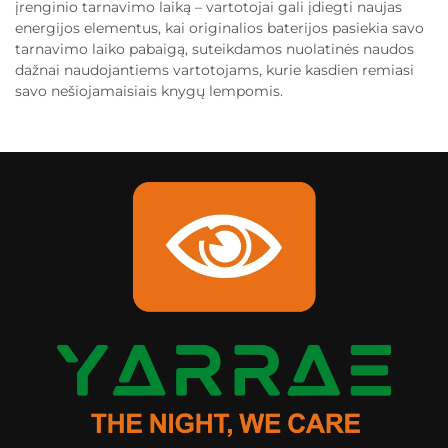
įrenginio tarnavimo laiką – vartotojai gali įdiegti naujas
energijos elementus, kai originalios baterijos pasiekia savo
tarnavimo laiko pabaigą, suteikdamos nuolatinės naudos
dažnai naudojantiems vartotojams, kurie kasdien remiasi
savo nešiojamaisiais knygų lempomis.