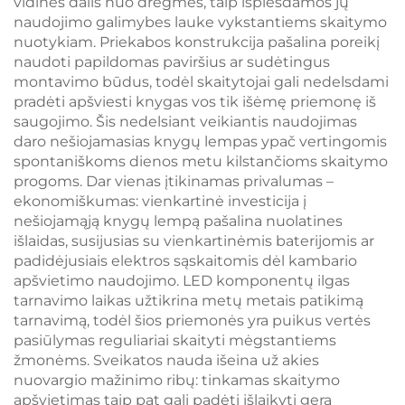
vidines dalis nuo drėgmės, taip išplėsdamos jų
naudojimo galimybes lauke vykstantiems skaitymo
nuotykiam. Priekabos konstrukcija pašalina poreikį
naudoti papildomas paviršius ar sudėtingus
montavimo būdus, todėl skaitytojai gali nedelsdami
pradėti apšviesti knygas vos tik išėmę priemonę iš
saugojimo. Šis nedelsiant veikiantis naudojimas
daro nešiojamasias knygų lempas ypač vertingomis
spontaniškoms dienos metu kilstančioms skaitymo
progoms. Dar vienas įtikinamas privalumas –
ekonomiškumas: vienkartinė investicija į
nešiojamąją knygų lempą pašalina nuolatines
išlaidas, susijusias su vienkartinėmis baterijomis ar
padidėjusiais elektros sąskaitomis dėl kambario
apšvietimo naudojimo. LED komponentų ilgas
tarnavimo laikas užtikrina metų metais patikimą
tarnavimą, todėl šios priemonės yra puikus vertės
pasiūlymas reguliariai skaityti mėgstantiems
žmonėms. Sveikatos nauda išeina už akies
nuovargio mažinimo ribų: tinkamas skaitymo
apšvietimas taip pat gali padėti išlaikyti gerą