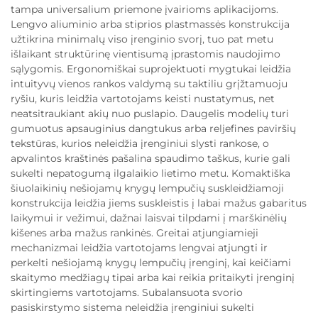
tampa universalium priemone įvairioms aplikacijoms.
Lengvo aliuminio arba stiprios plastmassės konstrukcija
užtikrina minimalų viso įrenginio svorį, tuo pat metu
išlaikant struktūrinę vientisumą įprastomis naudojimo
sąlygomis. Ergonomiškai suprojektuoti mygtukai leidžia
intuityvų vienos rankos valdymą su taktiliu grįžtamuoju
ryšiu, kuris leidžia vartotojams keisti nustatymus, net
neatsitraukiant akių nuo puslapio. Daugelis modelių turi
gumuotus apsauginius dangtukus arba reljefines paviršių
tekstūras, kurios neleidžia įrenginiui slysti rankose, o
apvalintos kraštinės pašalina spaudimo taškus, kurie gali
sukelti nepatogumą ilgalaikio lietimo metu. Komaktiška
šiuolaikinių nešiojamų knygų lempučių suskleidžiamoji
konstrukcija leidžia jiems suskleistis į labai mažus gabaritus
laikymui ir vežimui, dažnai laisvai tilpdami į marškinėlių
kišenes arba mažus rankinės. Greitai atjungiamieji
mechanizmai leidžia vartotojams lengvai atjungti ir
perkelti nešiojamą knygų lempučių įrenginį, kai keičiami
skaitymo medžiagų tipai arba kai reikia pritaikyti įrenginį
skirtingiems vartotojams. Subalansuota svorio
pasiskirstymo sistema neleidžia įrenginiui sukelti