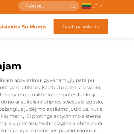
LT
Gauti pasiūlymą
sisiekite Su Mumis
ajam
tiniam apšvietimui gyvenamųjų patalpų
ngais jutikliais, kad būtų pateikta švelni,
M miegamųjų naktinių lemputės funkcija –
tmo ar sukeliant stiprios šviesos blizgesio,
ažangius judėjimo aptikimo jutiklius, kurie
nkių metrų. Ši protinga aktyvinimo sistema
ą. Šių prietaisų technologinė architektūra
nsyvumą pagal asmeninius pageidavimus ir