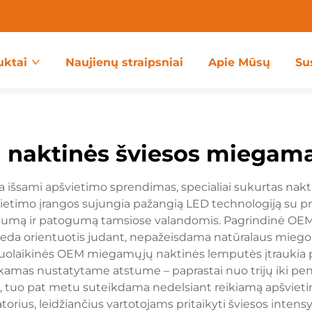
uktai
Naujienų straipsniai
Apie Mūsų
Su
 naktinės šviesos miegam
išsami apšvietimo sprendimas, specialiai sukurtas nak
timo įrangos sujungia pažangią LED technologiją su proti
saugumą ir patogumą tamsiose valandomis. Pagrindinė OE
adeda orientuotis judant, nepažeisdama natūralaus miego ri
iuolaikinės OEM miegamųjų naktinės lemputės įtraukia p
inkamas nustatytame atstume – paprastai nuo trijų iki pe
 tuo pat metu suteikdama nedelsiant reikiamą apšvietim
ius, leidžiančius vartotojams pritaikyti šviesos inte