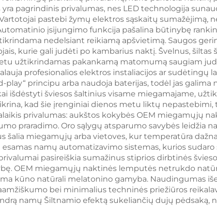
yra pagrindinis privalumas, nes LED technologija sunau
nygos lempa
ryškumo atmint
 Vartotojai pastebi žymų elektros sąskaitų sumažėjimą, n
USB-C perkrāni
Automatinio įsijungimo funkcija pašalina būtinybę ranki
 užtikrindama nedelsiant reikiamą apšvietimą. Saugos ge
18 valandų bela
ais, kurie gali judėti po kambarius naktį. Švelnus, šiltas
naudojimas
metu užtikrindamas pakankamą matomumą saugiam judė
eikalauja profesionalios elektros instaliacijos ar sudėt
-play“ principu arba naudoja baterijas, todėl jas galima 
ai išdėstyti šviesos šaltinius visame miegamajame, užtik
rina, kad šie įrenginiai dienos metu liktų nepastebimi, t
galaikis privalumas: aukštos kokybės OEM miegamųjų na
šumo praradimo. Oro sąlygų atsparumo savybės leidžia nau
s šalia miegamųjų arba vietoves, kur temperatūra dažnai
 jau esamas namų automatizavimo sistemas, kurios sudaro
ivalumai pasireiškia sumažinus stiprios dirbtinės šviesos
kybę. OEM miegamųjų naktinės lemputės netrukdo natūral
oma kūno natūrali melatonino gamyba. Naudingumas išeina
mžiškumo bei minimalius techninės priežiūros reikalav
ndrą namų Šiltnamio efektą sukeliančių dujų pėdsaką, n