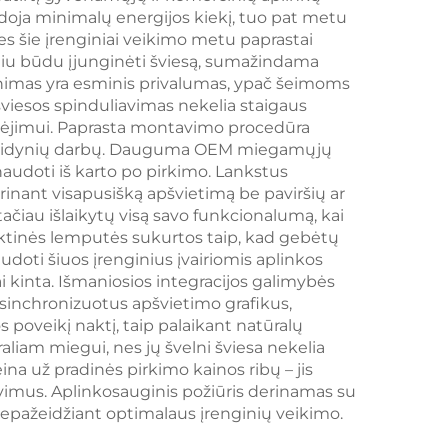
doja minimalų energijos kiekį, tuo pat metu
imi,
šviesos reguliatorius
es šie įrenginiai veikimo metu paprastai
mas,
su atmintimi, 1800
niu būdu įjunginėti šviesą, sumažindama
rinimas yra esminis privalumas, ypač šeimoms
idis
mAh baterija, 18 val.
 šviesos spinduliavimas nekelia staigaus
jimui. Paprasta montavimo procedūra
ingų laidynių darbų. Dauguma OEM miegamųjų
naudoti iš karto po pirkimo. Lankstus
rinant visapusišką apšvietimą be paviršių ar
ačiau išlaikytų visą savo funkcionalumą, kai
ktinės lemputės sukurtos taip, kad gebėtų
doti šiuos įrenginius įvairiomis aplinkos
 kinta. Išmaniosios integracijos galimybės
 sinchronizuotus apšvietimo grafikus,
 poveikį naktį, taip palaikant natūralų
iam miegui, nes jų švelni šviesa nekelia
 už pradinės pirkimo kainos ribų – jis
imus. Aplinkosauginis požiūris derinamas su
epažeidžiant optimalaus įrenginių veikimo.