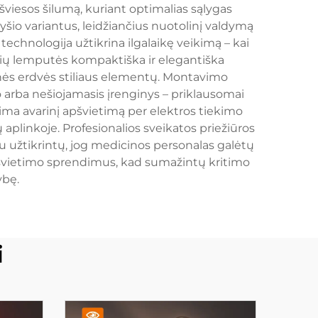
šviesos šilumą, kuriant optimalias sąlygas
io variantus, leidžiančius nuotolinį valdymą
chnologija užtikrina ilgalaikę veikimą – kai
nių lemputės kompaktiška ir elegantiška
dinės erdvės stiliaus elementų. Montavimo
 arba nešiojamasis įrenginys – priklausomai
pima avarinį apšvietimą per elektros tiekimo
linkoje. Profesionalios sveikatos priežiūros
 užtikrintų, jog medicinos personalas galėtų
švietimo sprendimus, kad sumažintų kritimo
ybę.
i