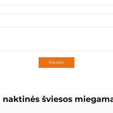
Pateikti
 naktinės šviesos miegam