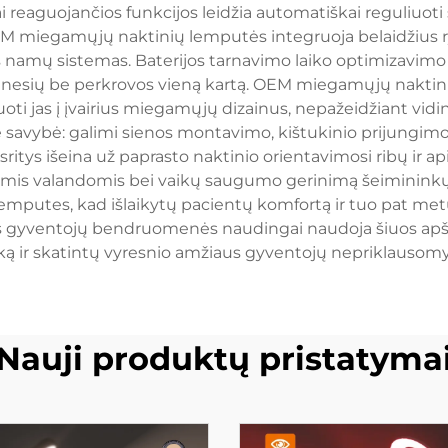
 reaguojančios funkcijos leidžia automatiškai reguliuoti 
 miegamųjų naktinių lemputės integruoja belaidžius ryš
 namų sistemas. Baterijos tarnavimo laiko optimizavimo te
s mėnesių be perkrovos vieną kartą. OEM miegamųjų nakti
oti jas į įvairius miegamųjų dizainus, nepažeidžiant vi
 savybė: galimi sienos montavimo, kištukinio prijungimo
ritys išeina už paprasto naktinio orientavimosi ribų ir a
mis valandomis bei vaikų saugumo gerinimą šeimininkų ap
putes, kad išlaikytų pacientų komfortą ir tuo pat metu
us gyventojų bendruomenės naudingai naudoja šiuos ap
iką ir skatintų vyresnio amžiaus gyventojų nepriklausom
Nauji produktų pristatyma