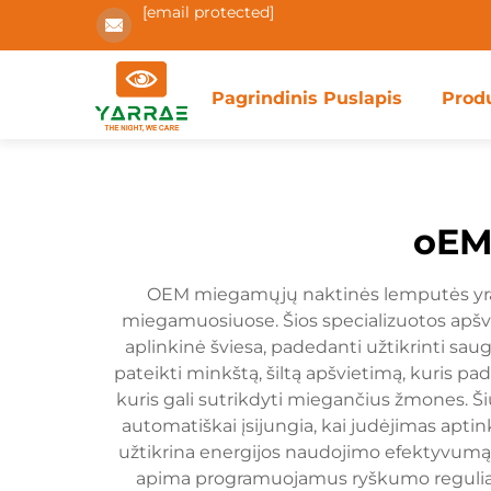
[email protected]
Pagrindinis Puslapis
Prod
oEM
OEM miegamųjų naktinės lemputės yra 
miegamuosiuose. Šios specializuotos apšvie
aplinkinė šviesa, padedanti užtikrinti 
pateikti minkštą, šiltą apšvietimą, kuris p
kuris gali sutrikdyti miegančius žmones. Š
automatiškai įsijungia, kai judėjimas apt
užtikrina energijos naudojimo efektyvumą,
apima programuojamus ryškumo reguliator