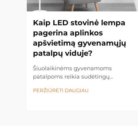
Kaip LED stovinė lempa
pagerina aplinkos
apšvietimą gyvenamųjų
patalpų viduje?
Šiuolaikinėms gyvenamoms
patalpoms reikia sudėtingų
apšvietimo sprendimų, kurie gerintų
PERŽIŪRĖTI DAUGIAU
tiek funkcionalumą, tiek estetinį
patrauklumą. LED stovinė lempa yra
universalus apšvietimo įrenginys,
kuris keičia bet kurios erdvės
atmosferą dėl savo energiją
taupančių technologijų...