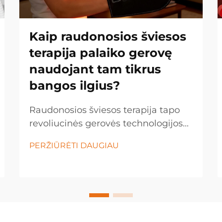
Kaip raudonosios šviesos
terapija palaiko gerovę
naudojant tam tikrus
bangos ilgius?
Raudonosios šviesos terapija tapo
revoliucinės gerovės technologijos
forma, kuri panaudoja tam tikrų
PERŽIŪRĖTI DAUGIAU
šviesos bangos ilgių galią, kad
skatintų gydymą ir ląstelių
regeneraciją. Ši inovacinė gydymo
metodika naudoja tikslų
raudonosios ir artimosios...