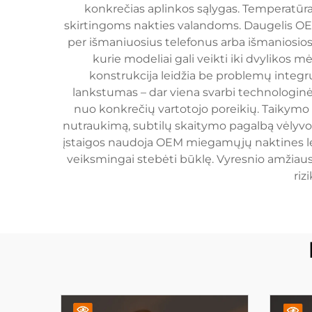
konkrečias aplinkos sąlygas. Temperatūrai
skirtingoms nakties valandoms. Daugelis OEM
per išmaniuosius telefonus arba išmaniosios
kurie modeliai gali veikti iki dvyliko
konstrukcija leidžia be problemų integru
lankstumas – dar viena svarbi technologinė
nuo konkrečių vartotojo poreikių. Taikymo s
nutraukimą, subtilų skaitymo pagalbą vėlyvo
įstaigos naudoja OEM miegamųjų naktines lem
veiksmingai stebėti būklę. Vyresnio amžia
riz