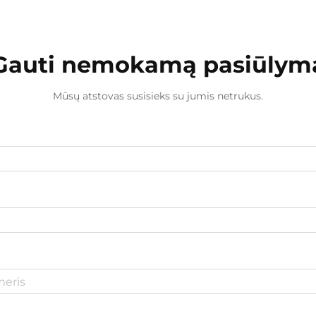
Gauti nemokamą pasiūlym
Mūsų atstovas susisieks su jumis netrukus.