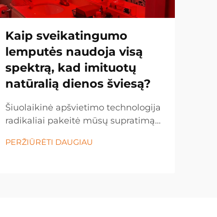
Kaip sveikatingumo
Ko
lemputės naudoja visą
ve
spektrą, kad imituotų
sp
natūralią dienos šviesą?
st
ap
Šiuolaikinė apšvietimo technologija
radikaliai pakeitė mūsų supratimą
Pram
apie natūralios dienos šviesos
spar
PERŽIŪRĖTI DAUGIAU
privalumus patalpose ir būdus, kaip
sist
PER
juos atkurti. Viso spektro lemputės
LED
yra pranašumas apšvietimo moksle
perė
– jos sukurtos taip, kad kuo tiksliau
ene
imituotų visą šviesos spektrą...
pag
keiči