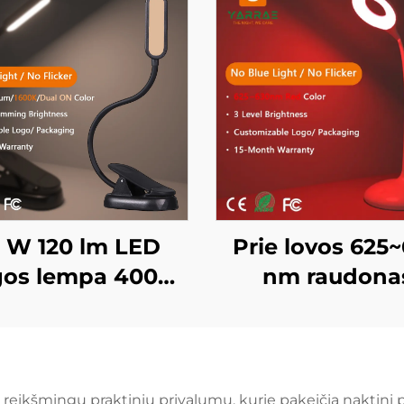
5 W 120 lm LED
Prie lovos 625
os lempa 4000K
nm raudona
 spektro ir 1600K
naktinis žibinta
mžro spalvos
tolygiu švies
aitymo šviesa,
intensyvum
uodo korpuso
reguliavimu 
ikšmingų praktinių privalumų, kurie pakeičia naktinį p