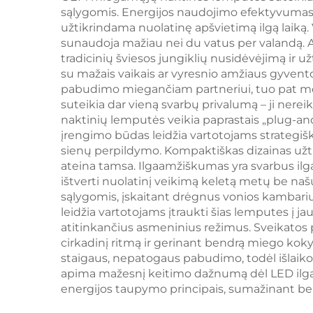
sąlygomis. Energijos naudojimo efektyvumas 
knygos lempa
k
užtikrindama nuolatinę apšvietimą ilgą laiką.
sunaudoja mažiau nei du vatus per valandą. 
tradicinių šviesos jungiklių nusidėvėjimą ir
su mažais vaikais ar vyresnio amžiaus gyventoj
pabudimo miegančiam partneriui, tuo pat 
suteikia dar vieną svarbų privalumą – ji ner
naktinių lemputės veikia paprastais „plug-and
įrengimo būdas leidžia vartotojams strategišk
sienų perpildymo. Kompaktiškas dizainas užtik
ateina tamsa. Ilgaamžiškumas yra svarbus il
ištverti nuolatinį veikimą keletą metų be na
sąlygomis, įskaitant drėgnus vonios kambariu
leidžia vartotojams įtraukti šias lemputes į
atitinkančius asmeninius režimus. Sveikatos pr
cirkadinį ritmą ir gerinant bendrą miego ko
staigaus, nepatogaus pabudimo, todėl išlaik
apima mažesnį keitimo dažnumą dėl LED ilgaa
energijos taupymo principais, sumažinant be