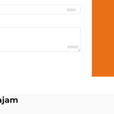
0/200
0/1000
ajam