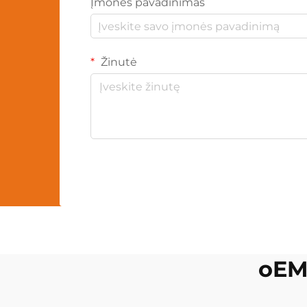
Įmonės pavadinimas
Žinutė
oEM