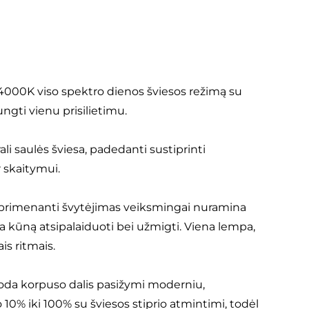
 4000K viso spektro dienos šviesos režimą su
gti vienu prisilietimu.
i saulės šviesa, padedanti sustiprinti
r skaitymui.
ai primenanti švytėjimas veiksmingai nuramina
ia kūną atsipalaiduoti bei užmigti. Viena lempa,
is ritmais.
juoda korpuso dalis pasižymi moderniu,
 10% iki 100% su šviesos stiprio atmintimi, todėl