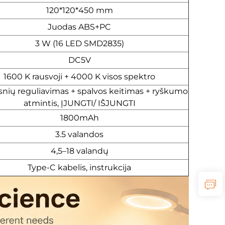
120*120*450 mm
Juodas ABS+PC
3 W (16 LED SMD2835)
DC5V
1600 K rausvoji + 4000 K visos spektro
snių reguliavimas + spalvos keitimas + ryškumo
atmintis, ĮJUNGTI/ IŠJUNGTI
1800mAh
3.5 valandos
4,5–18 valandų
Type-C kabelis, instrukcija