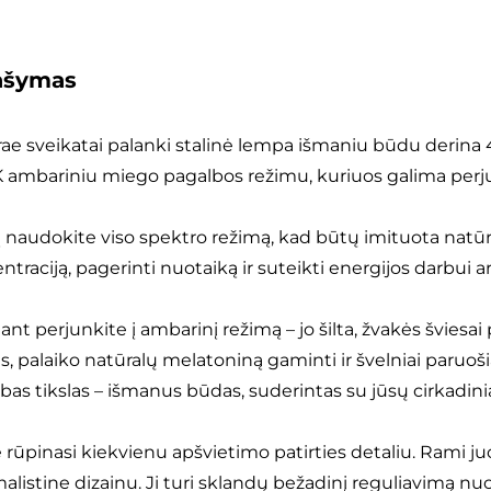
ašymas
rrae sveikatai palanki stalinė lempa išmaniu būdu derina
 ambariniu miego pagalbos režimu, kuriuos galima perjun
 naudokite viso spektro režimą, kad būtų imituota natūral
traciją, pagerinti nuotaiką ir suteikti energijos darbui a
ant perjunkite į ambarinį režimą – jo šilta, žvakės švies
s, palaiko natūralų melatoniną gaminti ir švelniai paruoš
bas tikslas – išmanus būdas, suderintas su jūsų cirkadinia
e rūpinasi kiekvienu apšvietimo patirties detaliu. Rami 
alistine dizainu. Ji turi sklandų bežadinį reguliavimą nuo