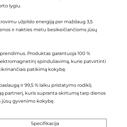
to lygiu.
 įkrovimu užpildo energiją per maždaug 3,5
dienos ir nakties metu besikeičiančioms jūsų
o sprendimus. Produktas garantuoja 100 %
ktromagnetinį spinduliavimą, kurie patvirtinti
užtikrinančiais patikimą kokybę.
aslaugą ir 99,5 % laiku pristatymo rodiklį.
ą partnerį, kuris supranta skirtumą tarp dienos
ina jūsų gyvenimo kokybę.
Specifikacija