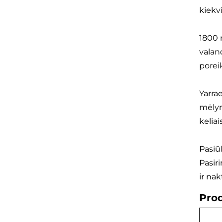
kiekv
1800 
valan
porei
Yarra
mėlyn
keliai
Pasiū
Pasir
ir na
Prod