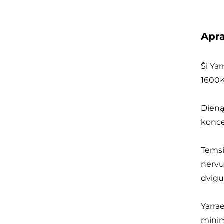
Apr
Ši Ya
1600K
Dieną
koncen
Temsi
nervu
dvigu
Yarra
minim