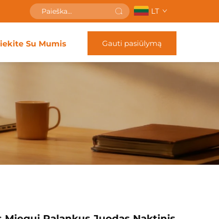
LT
Gauti pasiūlymą
siekite Su Mumis
is Miegui Palankus Juodas Naktinis