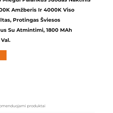
600K Amžberis Ir 4000K Viso
ltas, Protingas Šviesos
ius Su Atmintimi, 1800 MAh
 Val.
omenduojami produktai