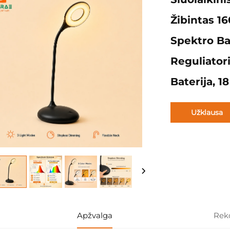
Žibintas 1
Spektro Ba
Reguliator
Baterija, 18
Užklausa
Apžvalga
Rek