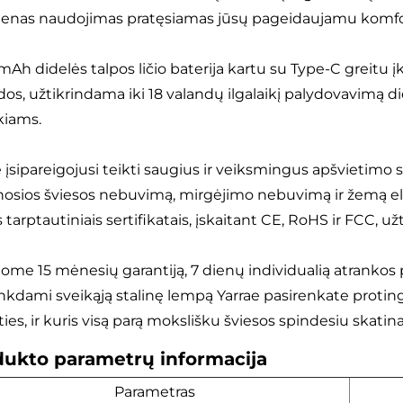
ienas naudojimas pratęsiamas jūsų pageidaujamu komfor
mAh didelės talpos ličio baterija kartu su Type-C greitu
dos, užtikrindama iki 18 valandų ilgalaikį palydovavimą 
kiams.
e įsipareigojusi teikti saugius ir veiksmingus apšvietim
osios šviesos nebuvimą, mirgėjimo nebuvimą ir žemą ele
s tarptautiniais sertifikatais, įskaitant CE, RoHS ir FCC, 
lome 15 mėnesių garantiją, 7 dienų individualią atrankos p
inkdami sveikąją stalinę lempą Yarrae pasirenkate proting
kties, ir kuris visą parą mokslišku šviesos spindesiu skat
ukto parametrų informacija
Parametras