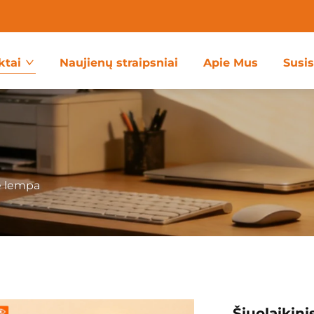
ktai
Naujienų straipsniai
Apie Mus
Susi
ė lempa
Šiuolaikin