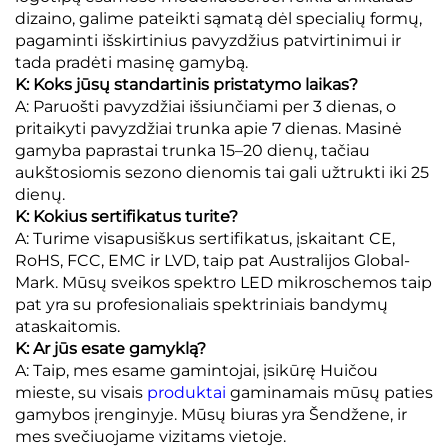
dizaino, galime pateikti sąmatą dėl specialių formų,
pagaminti išskirtinius pavyzdžius patvirtinimui ir
tada pradėti masinę gamybą.
K: Koks jūsų standartinis pristatymo laikas?
A: Paruošti pavyzdžiai išsiunčiami per 3 dienas, o
pritaikyti pavyzdžiai trunka apie 7 dienas. Masinė
gamyba paprastai trunka 15–20 dienų, tačiau
aukštosiomis sezono dienomis tai gali užtrukti iki 25
dienų.
K: Kokius sertifikatus turite?
A: Turime visapusiškus sertifikatus, įskaitant CE,
RoHS, FCC, EMC ir LVD, taip pat Australijos Global-
Mark. Mūsų sveikos spektro LED mikroschemos taip
pat yra su profesionaliais spektriniais bandymų
ataskaitomis.
K: Ar jūs esate gamyklą?
A: Taip, mes esame gamintojai, įsikūrę Huičou
mieste, su visais
produktai
gaminamais mūsų paties
gamybos įrenginyje. Mūsų biuras yra Šendžene, ir
mes svečiuojame vizitams vietoje.