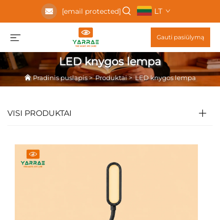
LT
[email protected]
Gauti pasiūlymą
LED knygos lempa
Pradinis puslapis
>
Produktai
>
LED knygos lempa
VISI PRODUKTAI