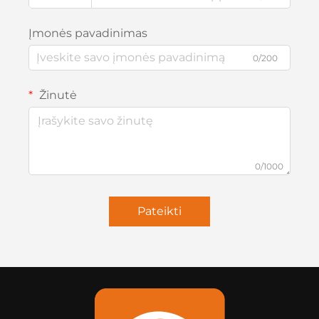
Įmonės pavadinimas
0/200
Žinutė
0/1000
Pateikti