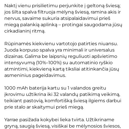
Naktį vienu prisilietimu perjunkite į geltoną šviesą;
jos šilta spalva filtruoja mėlyną šviesą, ramina akis ir
nervus, savaime sukuria atsipalaidavimui prieš
miegą palankią aplinką – protingai saugodama jūsų
cirkadianinį ritmą.
Rūpinamės kiekvienu vartotojo patirties niuansu.
Juoda korpuso spalva yra minimali ir universalus
dizainas. Galima be laipsnių reguliuoti apšvietimo
intensyvumą (10%–100%) su automatinio ryškio
atmintimi, kiekvieną kartą tiksliai atitinkančia jūsų
asmeninius pageidavimus.
1000 mAh baterija kartu su 1 valandos greitu
įkrovimu užtikrina iki 32 valandų patikimą veikimą,
teikiant pastovią, komfortišką šviesą ilgiems darbui
prie stalo ar skaitymui prieš miegą.
Yarrae pasižada kokybei lieka tvirta. Užtikriname
gryną, saugią šviesą, visiškai be mėlynosios šviesos,