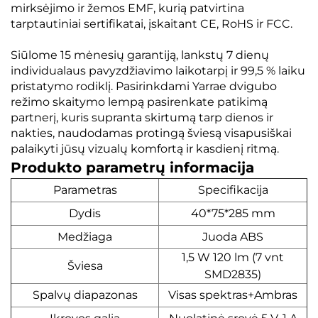
mirksėjimo ir žemos EMF, kurią patvirtina
tarptautiniai sertifikatai, įskaitant CE, RoHS ir FCC.
Siūlome 15 mėnesių garantiją, lankstų 7 dienų
individualaus pavyzdžiavimo laikotarpį ir 99,5 % laiku
pristatymo rodiklį. Pasirinkdami Yarrae dvigubo
režimo skaitymo lempą pasirenkate patikimą
partnerį, kuris supranta skirtumą tarp dienos ir
nakties, naudodamas protingą šviesą visapusiškai
palaikyti jūsų vizualų komfortą ir kasdienį ritmą.
Produkto parametrų informacija
Parametras
Specifikacija
Dydis
40*75*285 mm
Medžiaga
Juoda ABS
1,5 W 120 lm (7 vnt
Šviesa
SMD2835)
Spalvų diapazonas
Visas spektras+Ambras