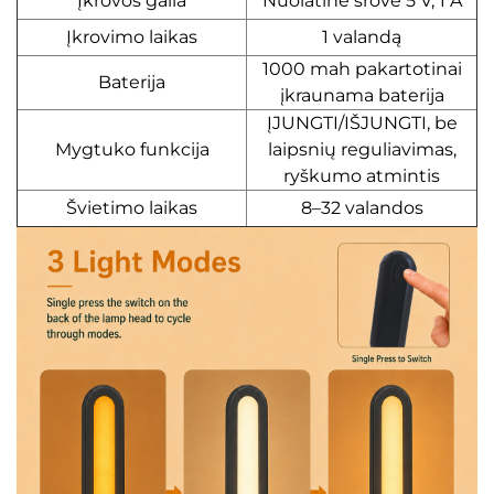
Įkrovos galia
Nuolatinė srovė 5 V, 1 A
Įkrovimo laikas
1 valandą
1000 mah pakartotinai
Baterija
įkraunama baterija
ĮJUNGTI/IŠJUNGTI, be
Mygtuko funkcija
laipsnių reguliavimas,
ryškumo atmintis
Švietimo laikas
8–32 valandos