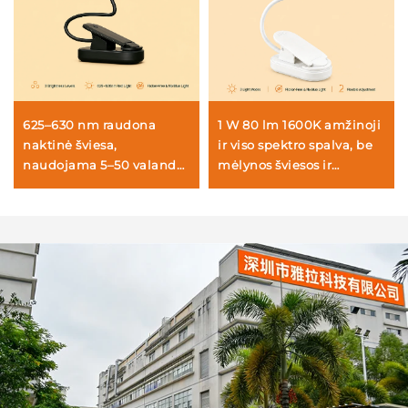
625–630 nm raudona
1 W 80 lm 1600K amžinoji
naktinė šviesa,
ir viso spektro spalva, be
naudojama 5–50 valandų,
mėlynos šviesos ir
3 ryškumo nustatymai,
mirksėjimo, baltai
juodai dažytas korpusas,
dažytas kūnas, LED
greitas 1 valandos USB
knygos lempa
įkrovimas