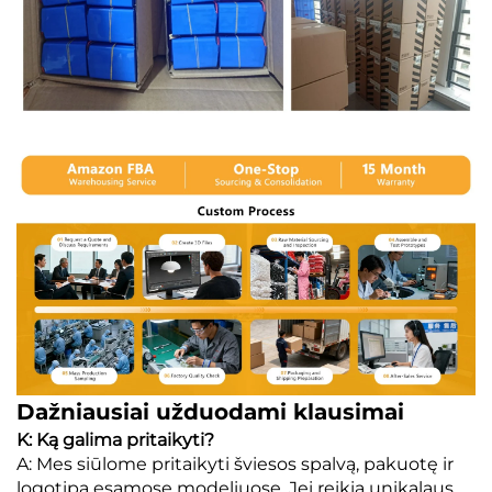
Dažniausiai užduodami klausimai
K: Ką galima pritaikyti?
A: Mes siūlome pritaikyti šviesos spalvą, pakuotę ir
logotipą esamose modeliuose. Jei reikia unikalaus