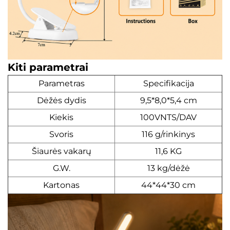
Kiti parametrai
Parametras
Specifikacija
Dėžės dydis
9,5*8,0*5,4 cm
Kiekis
100VNTS/DAV
Svoris
116 g/rinkinys
Šiaurės vakarų
11,6 KG
G.W.
13 kg/dėžė
Kartonas
44*44*30 cm