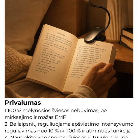
Privalumas
1.100 % mėlynosios šviesos nebuvimas, be
mirksėjimo ir mažas EMF
2. Be laipsnių reguliuojama apšvietimo intensyvumo
reguliavimas nuo 10 % iki 100 % ir atminties funkcija
4. Naudokite viso spektro šviesos rutuliukus, kurie