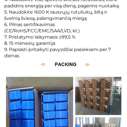
padidins energiją per visą dieną, pagerins nuotaiką.
5. Naudokite 1600 K rausvųjų rutuliukų, šiltą ir
švelnią šviesą, palengvinančią miegą
6. Pilnas sertifikavimas
(CE/RoHS/FCC/EMC/SAA/LVD, kt.)
7. Pristatymo laikymasis ≥99,5 %
8. 15 mėnesių garantija
9. Paprasti pritaikyti pavyzdžiai pasiekiami per 7
dienas