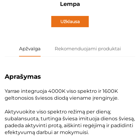
Lempa
Užklausa
Apžvalga
Rekomenduojami produktai
Aprašymas
Yarrae integruoja 4000K viso spektro ir 1600K
geltonosios šviesos diodą viename įrenginyje.
Aktyvuokite viso spektro režimą per dieną;
subalansuota, turtinga šviesa imituoja dienos šviesą,
padeda aktyvinti protą, aiškinti regėjimą ir padidinti
efektyvumą darbui ar mokymuisi.