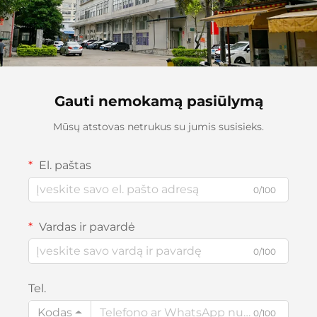
Gauti nemokamą pasiūlymą
Mūsų atstovas netrukus su jumis susisieks.
El. paštas
0/100
Vardas ir pavardė
0/100
Tel.
Kodas
0/100