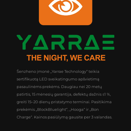
Šenzheno įmonė „Yarrae Technology“ teikia
sertifikuotą LED sveikatingumo apšvietimą
pasaulinėms prekėms. Daugiau nei 20 metų
patirtis, 15 mėnesių garantija, defektų dažnis ≤1 %,
greiti 15–20 dienų pristatymo terminai. Pasitikima
prekėmis „BlockBluelight“, „Hooga“ ir „Bon
Charge“. Kainos pasiūlymą gausite per 3 valandas.