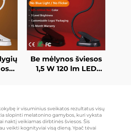
lygių
Be mėlynos šviesos
gos
1,5 W 120 lm LED
s
knygos lempa
e,
625~630 nm 660/670
1600K
nm raudona spalva 3
 LED
lygių ryškiausia
 kokybę ir visuminius sveikatos rezultatus visų
džia slopinti melatonino gamybos, kuri vyksta
i
skaitymo lempa
i naktį veikiamas dirbtinės šviesos. Šis
juodu korpusu
au veikti kognityviai visą dieną. Ypač tėvai