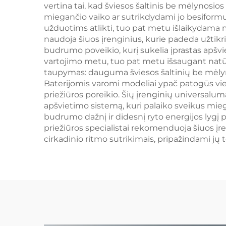
vertina tai, kad šviesos šaltinis be mėlynosios 
k
miegančio vaiko ar sutrikdydami jo besifor
užduotims atlikti, tuo pat metu išlaikydama m
naudoja šiuos įrenginius, kurie padeda užtikri
budrumo poveikio, kurį sukelia įprastas apšvi
vartojimo metu, tuo pat metu išsaugant natūr
taupymas: dauguma šviesos šaltinių be mėlynos
Baterijomis varomi modeliai ypač patogūs vieto
priežiūros poreikio. Šių įrenginių universalu
apšvietimo sistemą, kuri palaiko sveikus miego
budrumo dažnį ir didesnį ryto energijos lygį p
priežiūros specialistai rekomenduoja šiuos 
cirkadinio ritmo sutrikimais, pripažindami jų