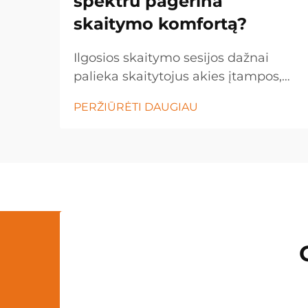
spektru pagerina
skaitymo komfortą?
Ilgosios skaitymo sesijos dažnai
palieka skaitytojus akies įtampos,
galvos skausmų ir nuovargio
PERŽIŪRĖTI DAUGIAU
būsenoje, ypač kai naudojama
netinkama apšvietimo sąlygos.
Šviesos kokybė labai paveikia
vizualų komfortą, supratimą ir
visuminius skaitymo įspūdžius...