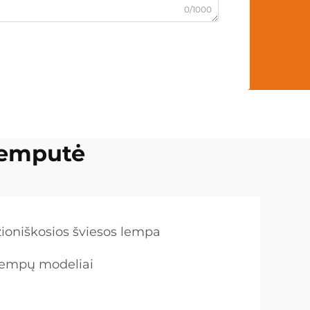
0/1000
lemputė
ioniškosios šviesos lempa
 lempų modeliai