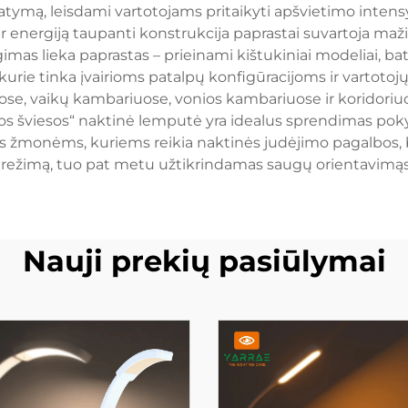
tymą, leisdami vartotojams pritaikyti apšvietimo inte
nergiją taupanti konstrukcija paprastai suvartoja mažiau 
as lieka paprastas – prieinami kištukiniai modeliai, bater
, kurie tinka įvairioms patalpų konfigūracijoms ir vartotoj
, vaikų kambariuose, vonios kambariuose ir koridoriuo
s šviesos“ naktinė lemputė yra idealus sprendimas pok
 žmonėms, kuriems reikia naktinės judėjimo pagalbos, bei
režimą, tuo pat metu užtikrindamas saugų orientavimąsi
Nauji prekių pasiūlymai