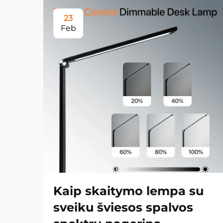
23
Feb
Kaip skaitymo lempa su
sveiku šviesos spalvos