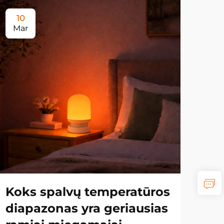
10
1
Mar
Ma
Koks spalvų temperatūros
Ka
diapazonas yra geriausias
le