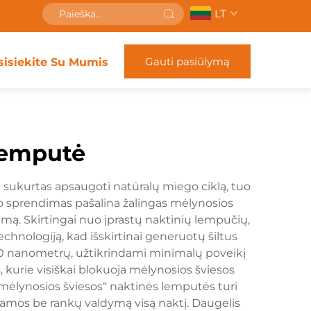
LT
Gauti pasiūlymą
sisiekite Su Mumis
lemputė
ai sukurtas apsaugoti natūralų miego ciklą, tuo
o sprendimas pašalina žalingas mėlynosios
mą. Skirtingai nuo įprastų naktinių lempučių,
hnologiją, kad išskirtinai generuotų šiltus
i 700 nanometrų, užtikrindami minimalų poveikį
, kurie visiškai blokuoja mėlynosios šviesos
 mėlynosios šviesos“ naktinės lemputės turi
indamos be rankų valdymą visą naktį. Daugelis