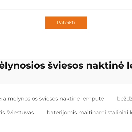
Pateikti
ėlynosios šviesos naktinė 
ėra mėlynosios šviesos naktinė lemputė
beždž
is šviestuvas
baterijomis maitinami staliniai