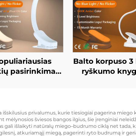
opuliariausias
Balto korpuso 3 
ių pasirinkimas,
ryškumo kny
šiojama 160 lm
apšvietima
K amžinoji ir viso
miegamajam
ktro spalva, be
naktinė lempa 
ynos šviesos ir
amžro spalvos
a išskilusius privalumus, kurie tiesiogiai pagerina miego
nt mėlynosios šviesos bangos ilgius, šie įrenginiai nelei
ksėjimo, baltai
lempa knyga
 gali išlaikyti natūralų miego–budrumo ciklą net tada, ka
ytas kūnas, LED
skaityti
gilesnį, atkuriamąjį miegą, pagerinti ryto budrumą ir geri