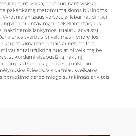
stes ir raminti vaiką, neatbudinant visiškai
žtikrina pakankamą matomumą šioms būtinoms
 Vyresnio amžiaus vartotojai labai naudingai
alengvina orientavimąsi, nekeliant staigaus
ąsi naktinėmis lankymosi tualetu ar vaistų
Dar vienas svarbus privalumas – energijos
eikti patikimai mėnesiais ar net metais.
ami variantai užtikrina nuolatinį veikimą be
tose, sukurdami visapusišką naktinį
 miego pradžios laiką, mažesnį naktinio
 mėlynosios šviesos. Vis dažniau sveikatos
 pervežimo darbo miego sutrikimais ar kitais