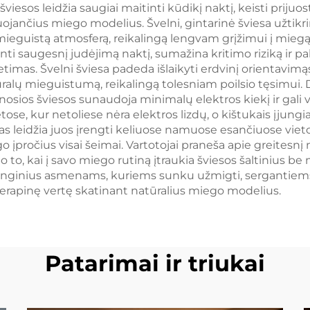
šviesos leidžia saugiai maitinti kūdikį naktį, keisti prijuo
nygos lempa
muojančius miego modelius. Švelni, gintarinė šviesa u
ieguistą atmosferą, reikalingą lengvam grįžimui į miegą.
nti saugesnį judėjimą naktį, sumažina kritimo riziką ir p
etimas. Švelni šviesa padeda išlaikyti erdvinį orientavim
alų mieguistumą, reikalingą tolesniam poilsio tęsimui. 
ios šviesos sunaudoja minimalų elektros kiekį ir gali v
se, kur netoliese nėra elektros lizdų, o kištukais įjungi
mas leidžia juos įrengti keliuose namuose esančiuose vie
 įpročius visai šeimai. Vartotojai praneša apie greitesnį
o to, kai į savo miego rutiną įtraukia šviesos šaltinius be
įrenginius asmenams, kuriems sunku užmigti, sergantiems
 terapinę vertę skatinant natūralius miego modelius.
Patarimai ir triukai