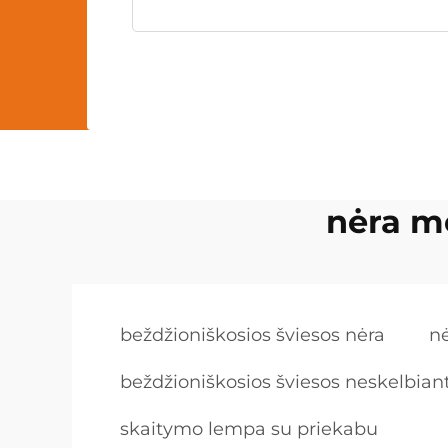
nėra m
beždžioniškosios šviesos nėra
n
beždžioniškosios šviesos neskelbiant
skaitymo lempa su priekabu