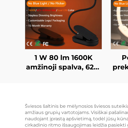
1 W 80 lm 1600K
P
amžinoji spalva, 625–
prek
630 nm raudona
ne
spalva, be mėlynos
1600
šviesos, juodai
spe
dažytas kūnas, LED
mėl
Šviesos šaltinis be mėlynosios šviesos suteiki
amžiaus grupių vartotojams. Visiškai pašalina
knygos lempa
mir
naudojant įprastą apšvietimą, todėl jūsų kūnas
daž
cirkadinio ritmo išsaugojimas leidžia pasiekti 