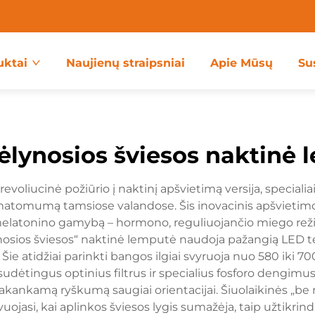
uktai
Naujienų straipsniai
Apie Mūsų
Su
ėlynosios šviesos naktinė 
voliucinė požiūrio į naktinį apšvietimą versija, speciali
 matomumą tamsiose valandose. Šis inovacinis apšvietim
 melatonino gamybą – hormono, reguliuojančio miego reži
ynosios šviesos“ naktinė lemputė naudoja pažangią LED tec
 Šie atidžiai parinkti bangos ilgiai svyruoja nuo 580 ik
 sudėtingus optinius filtrus ir specialius fosforo dengimus
akankamą ryškumą saugiai orientacijai. Šiuolaikinės „be
vuojasi, kai aplinkos šviesos lygis sumažėja, taip užtikr