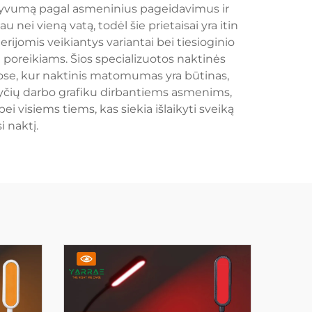
nsyvumą pagal asmeninius pageidavimus ir
nei vieną vatą, todėl šie prietaisai yra itin
ijomis veikiantys variantai bei tiesioginio
ų poreikiams. Šios specializuotos naktinės
se, kur naktinis matomumas yra būtinas,
yčių darbo grafiku dirbantiems asmenims,
 visiems tiems, kas siekia išlaikyti sveiką
 naktį.