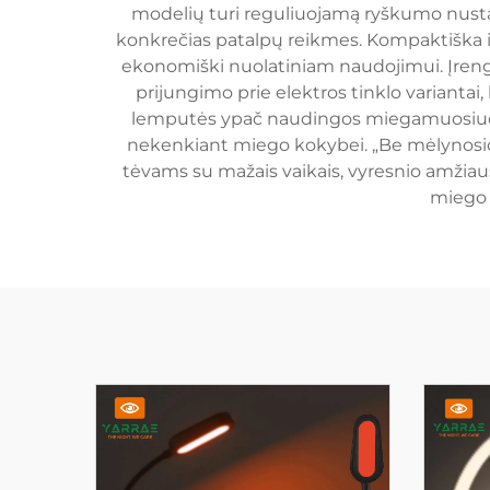
modelių turi reguliuojamą ryškumo nusta
konkrečias patalpų reikmes. Kompaktiška ir e
ekonomiški nuolatiniam naudojimui. Įrengim
prijungimo prie elektros tinklo variantai
lemputės ypač naudingos miegamuosiuose
nekenkiant miego kokybei. „Be mėlynosio
tėvams su mažais vaikais, vyresnio amžiaus
miego 