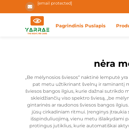
[email protected]
Pagrindinis Puslapis
Prod
nėra m
„Be mėlynosios šviesos“ naktinė lemputė yra re
pat metu užtikrinant švelnų ir raminantį
šviesos bangos ilgius, kurie dažnai sutrikdo
skleidžiančių viso spektro šviesą, „be mėl
gintarinės ar raudonos šviesos bangos ilgius.
jūsų cirkadiniam ritmui. Įrenginys įtraukia
išspinduliuojimą, vienu metu išlaikydami p
protingus jutiklius, kurie automatiškai akty