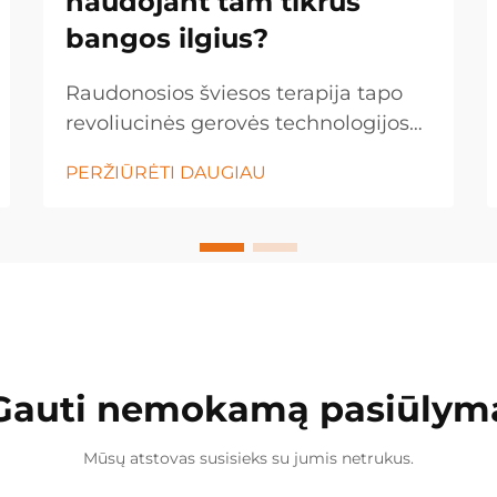
naudojant tam tikrus
bangos ilgius?
Raudonosios šviesos terapija tapo
revoliucinės gerovės technologijos
forma, kuri panaudoja tam tikrų
PERŽIŪRĖTI DAUGIAU
šviesos bangos ilgių galią, kad
skatintų gydymą ir ląstelių
regeneraciją. Ši inovacinė gydymo
metodika naudoja tikslų
raudonosios ir artimosios...
Gauti nemokamą pasiūlym
Mūsų atstovas susisieks su jumis netrukus.