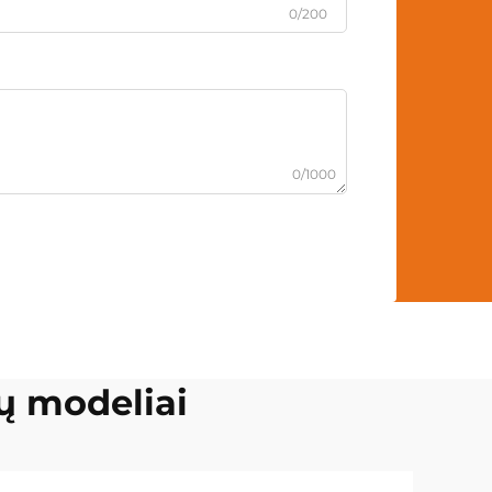
0/200
0/1000
ų modeliai