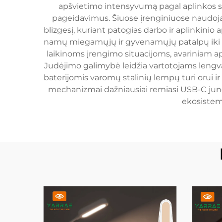
apšvietimo intensyvumą pagal aplinkos sąl
pageidavimus. Šiuose įrenginiuose naudoja
blizgesį, kuriant patogias darbo ir aplinkini
namų miegamųjų ir gyvenamųjų patalpų iki pro
laikinoms įrengimo situacijoms, avariniam apš
Judėjimo galimybė leidžia vartotojams lengva
baterijomis varomų stalinių lempų turi orui ir
mechanizmai dažniausiai remiasi USB-C jung
ekosistemo