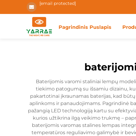
[email protected]
Pagrindinis Puslapis
Prod
baterijom
Baterijomis varomi staliniai lempų modelia
tiekimo patogumą su išsamiu dizainu, kur
pakartotinai įkraunamas baterijas, kad būtų g
aplinkoms ir panaudojimams. Pagrindinė bat
pažangią LED technologiją kartu su efektyvia 
kurios užtikrina ilgą veikimo trukmę – pap
baterijomis varomas stalines lempas integru
temperatūros reguliavimo galimybė ir beviel