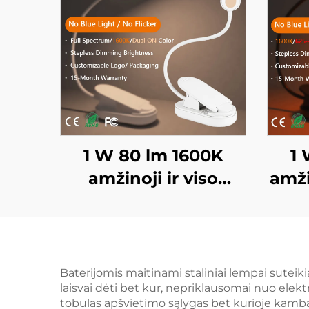
1 W 80 lm 1600K
1 
amžinoji ir viso
amži
spektro spalva, be
6
mėlynos šviesos ir
spa
mirksėjimo, baltai
š
dažytas kūnas, LED
daž
Baterijomis maitinami staliniai lempai suteikia
laisvai dėti bet kur, nepriklausomai nuo elektr
knygos lempa
k
tobulas apšvietimo sąlygas bet kurioje kambar