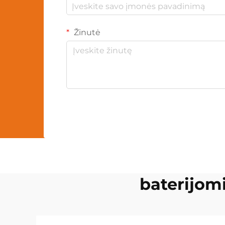
Žinutė
baterijom