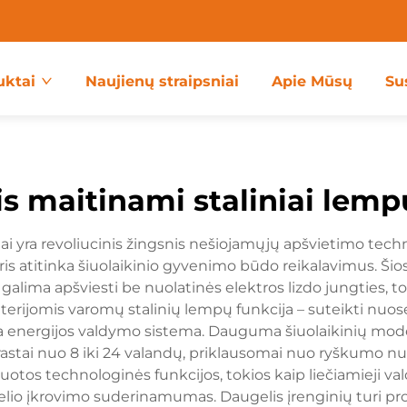
uktai
Naujienų straipsniai
Apie Mūsų
Su
is maitinami staliniai lemp
i yra revoliucinis žingsnis nešiojamųjų apšvietimo techno
is atitinka šiuolaikinio gyvenimo būdo reikalavimus. Ši
alima apšviesti be nuolatinės elektros lizdo jungties, to
erijomis varomų stalinių lempų funkcija – suteikti nuo
energijos valdymo sistema. Dauguma šiuolaikinių modelių 
rastai nuo 8 iki 24 valandų, priklausomai nuo ryškumo nu
otos technologinės funkcijos, tokios kaip liečiamieji va
io įkrovimo suderinamumas. Daugelis įrenginių turi proti