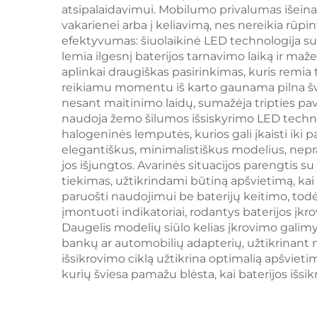
atsipalaidavimui. Mobilumo privalumas išeina 
vakarienei arba į keliavimą, nes nereikia rūpi
efektyvumas: šiuolaikinė LED technologija suna
lemia ilgesnį baterijos tarnavimo laiką ir maž
aplinkai draugiškas pasirinkimas, kuris remia
reikiamu momentu iš karto gaunama pilna švi
nesant maitinimo laidų, sumažėja tripties pav
naudoja žemo šilumos išsiskyrimo LED technolog
halogeninės lemputės, kurios gali įkaisti iki
elegantiškus, minimalistiškus modelius, nepr
jos išjungtos. Avarinės situacijos parengtis s
tiekimas, užtikrindami būtiną apšvietimą, kai t
paruošti naudojimui be baterijų keitimo, todėl
įmontuoti indikatoriai, rodantys baterijos įkro
Daugelis modelių siūlo kelias įkrovimo galimy
bankų ar automobilių adapterių, užtikrinant
išsikrovimo ciklą užtikrina optimalią apšvietim
kurių šviesa pamažu blėsta, kai baterijos išsik