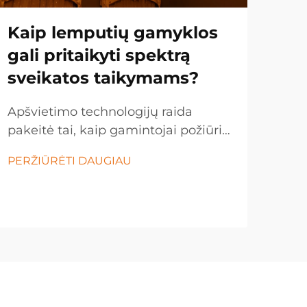
Kaip lemputių gamyklos
Ko
gali pritaikyti spektrą
ve
sveikatos taikymams?
sp
st
Apšvietimo technologijų raida
ap
pakeitė tai, kaip gamintojai požiūriu
į spektrines lemputes sveikatos
Pram
PERŽIŪRĖTI DAUGIAU
taikymams. Šiuolaikinės lemputių
spar
gamyklos vis labiau dėmesį skiria
sist
spektrinio išėjimo pritaikymui, kad
PER
LED
būtų palaikomi cirkadiniai ritmai,
perė
pagerintas...
ene
pag
keiči