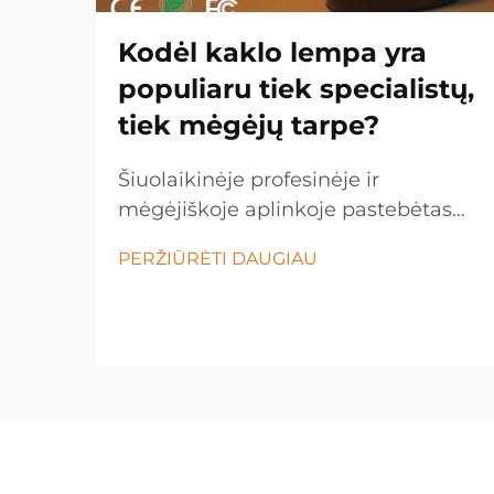
Kodėl kaklo lempa yra
populiaru tiek specialistų,
tiek mėgėjų tarpe?
Šiuolaikinėje profesinėje ir
mėgėjiškoje aplinkoje pastebėtas
įspūdingas poslinkis link rankomis
PERŽIŪRĖTI DAUGIAU
nevaldomų apšvietimo sprendimų,
o kaklo lempa tapo būtina įranga
įvairiose pramonės šakose ir
asmeninėse srityse. Šis inovacinis
apšvietimas...