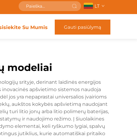
LT
Gauti pasiūlymą
sisiekite Su Mumis
ų modeliai
logijų srityje, derinant laidinės energijos
os inovacinės apšvietimo sistemos naudoja
dėl jos yra nepaprastai universalios įvairioms
seklų, aukštos kokybės apšvietimą naudojant
turi litio jonų arba litio polimerų baterijas,
statymų ir naudojimo režimo. Į šiuolaikines
ldymo elementai, keli ryškumo lygiai, spalvų
ngus jutiklius, kurie automatiškai pritaiko