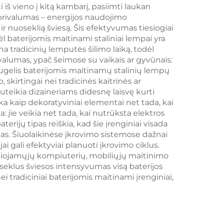
USB-C perkrānimas,
iš vieno į kitą kambarį, pasiimti laukan
s privalumas – energijos naudojimo
18 valandų belaidis
r nuoseklią šviesą. Šis efektyvumas tiesiogiai
naudojimas
ėl baterijomis maitinami staliniai lempai yra
a tradicinių lemputės šilimo laiką, todėl
lumas, ypač šeimose su vaikais ar gyvūnais:
augelis baterijomis maitinamų stalinių lempų
skirtingai nei tradicinės kaitrinės ar
uteikia dizaineriams didesnę laisvę kurti
a kaip dekoratyviniai elementai net tada, kai
: jie veikia net tada, kai nutrūksta elektros
erijų tipas reiškia, kad šie įrenginiai visada
imas. Šiuolaikinėse įkrovimo sistemose dažnai
ai gali efektyviai planuoti įkrovimo ciklus.
nešiojamųjų kompiuterių, mobiliųjų maitinimo
eklus šviesos intensyvumas visą baterijos
ei tradiciniai baterijomis maitinami įrenginiai,