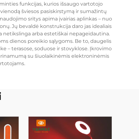
inties funkcijas, kurios išsaugo vartotojo
vienodą šviesos pasiskirstymą ir sumažintų
naudojimo sritys apima įvairias aplinkas – nuo
ų. Jų bevaldė konstrukcija daro jas idealiais
ra netikslinga arba estetiškai nepageidautina.
oms dienos poreikio sąlygoms. Be to, daugelis
uke – terasose, soduose ir stovyklose. Įkrovimo
derinamumą su šiuolaikinėmis elektroninėmis
artotojams.
i