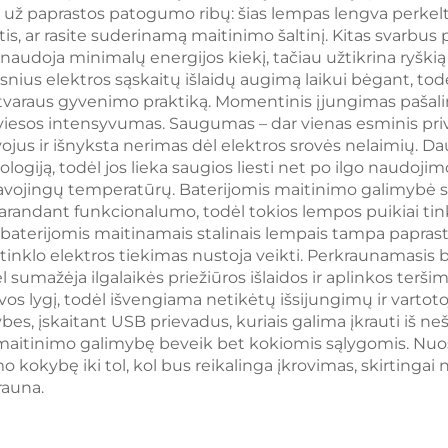
už paprastos patogumo ribų: šias lempas lengva perkelti 
ntis, ar rasite suderinamą maitinimo šaltinį. Kitas svarbu
udoja minimalų energijos kiekį, tačiau užtikrina ryškią i
esnius elektros sąskaitų išlaidų augimą laikui bėgant, tod
 tvaraus gyvenimo praktiką. Momentinis įjungimas pašalin
esos intensyvumas. Saugumas – dar vienas esminis priva
ojus ir išnyksta nerimas dėl elektros srovės nelaimių. D
iją, todėl jos lieka saugios liesti net po ilgo naudojimo, 
 pavojingų temperatūrų. Baterijomis maitinimo galimybė s
arandant funkcionalumo, todėl tokios lempos puikiai tink
u baterijomis maitinamais stalinais lempais tampa paprasta
inklo elektros tiekimas nustoja veikti. Perkraunamasis bat
 sumažėja ilgalaikės priežiūros išlaidos ir aplinkos terš
vos lygį, todėl išvengiama netikėtų išsijungimų ir vartotoj
bes, įskaitant USB prievadus, kuriais galima įkrauti iš 
 maitinimo galimybę beveik bet kokiomis sąlygomis. Nuos
o kokybę iki tol, kol bus reikalinga įkrovimas, skirtingai n
rauna.