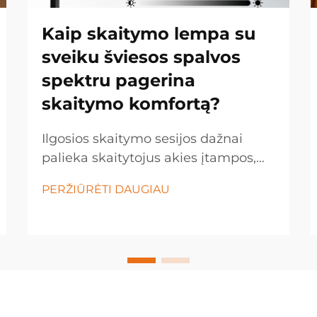
Kaip skaitymo lempa su
sveiku šviesos spalvos
spektru pagerina
skaitymo komfortą?
Ilgosios skaitymo sesijos dažnai
palieka skaitytojus akies įtampos,
galvos skausmų ir nuovargio
PERŽIŪRĖTI DAUGIAU
būsenoje, ypač kai naudojama
netinkama apšvietimo sąlygos.
Šviesos kokybė labai paveikia
vizualų komfortą, supratimą ir
visuminius skaitymo įspūdžius...