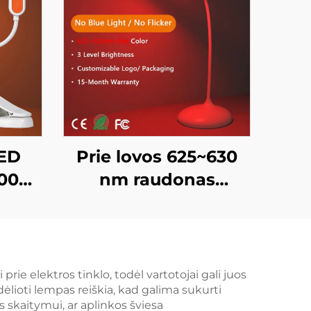
LED
Prie lovos 625~630
4000K
nm raudonas
1600K
naktinis žibintas su
os
tolygiu šviesos
sa,
intensyvumo
so
reguliavimu ir
rie elektros tinklo, todėl vartotojai gali juos
dėlioti lempas reiškia, kad galima sukurti
pa
ryškumo atmintimi,
 skaitymui, ar aplinkos šviesa