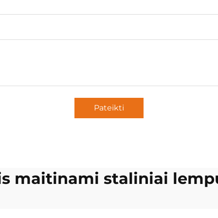
Pateikti
is maitinami staliniai lemp