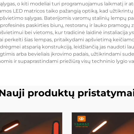
ygas, o kiti modeliai turi programuojamus laikmatį ir atm
mos LED matricos taiko pažangią optiką, kad užtikrintų 
o apšvietimo sąlygas. Baterijomis varomų stalinių lempų pa
fesinės paskirties biurų, restoranų ir lauko pramogų zon
vietimui bei vietoms, kur tradicinė laidinė instaliacija y
i perkelti šias lempas, pritaikydami apšvietimą keičiam
 drėgmei atsparią konstrukciją, leidžiančią jas naudoti la
timis arba bevieliais įkrovimo padais, užtikrindami su
mis ir supaprastindami priežiūrą visų techninio lygio v
Nauji produktų pristatyma