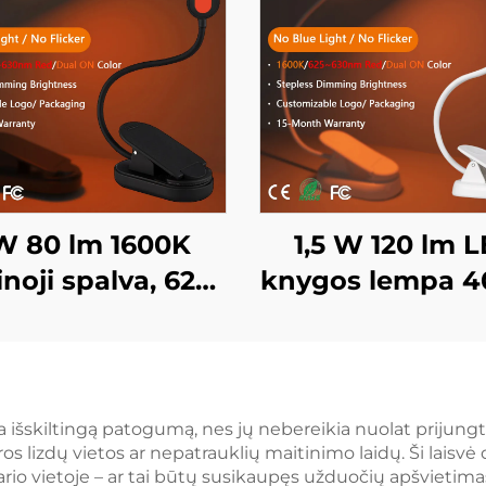
W 80 lm 1600K
1,5 W 120 lm 
noji spalva, 625–
knygos lempa 
30 nm raudona
viso spektro ir 
lva, be mėlynos
amžro spalv
viesos, juodai
skaitymo švie
ytas kūnas, LED
juodo korpu
 išskiltingą patogumą, nes jų nebereikia nuolat prijungti p
os lizdų vietos ar nepatrauklių maitinimo laidų. Ši laisvė 
nygos lempa
knygos lem
io vietoje – ar tai būtų susikaupęs užduočių apšvietimas