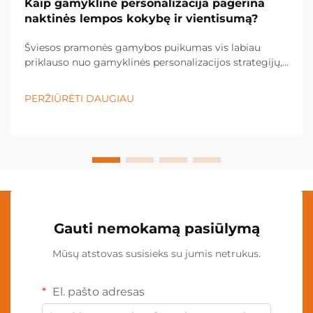
Kaip gamyklinė personalizacija pagerina
naktinės lempos kokybę ir vientisumą?
Šviesos pramonės gamybos puikumas vis labiau
priklauso nuo gamyklinės personalizacijos strategijų,
kurios leidžia tiksliai kontroliuoti kokybę ir užtikrinti
vienodą gaminio rezultatą. Šiuolaikiniai šviesos
PERŽIŪRĖTI DAUGIAU
gamintojai panaudoja pažangias gamyklinės
personalizacijos technologijas...
Gauti nemokamą pasiūlymą
Mūsų atstovas susisieks su jumis netrukus.
El. pašto adresas