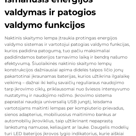
valdymas ir patogios
valdymo funkcijos
Naktinis skaitymo lempa įtraukia protingas energijos
valdymo sistemas ir vartotojui patogias valdymo funkcijas,
kurios padidina patogumą, tuo pačiu maksimaliai
padidindamos baterijos tarnavimo laiką ir bendrą našumo
efektyvumą. Šiuolaikinės naktinio skaitymo lempų
konstrukcijos dažniausiai apima didelės talpos ličio jonų
pakartotinai įkraunamas baterijas, kurios užtikrina ilgalaikę
veikimą – dažnai iki kelių savaičių reguliaraus naudojimo
tarp įkrovimo ciklų, priklausomai nuo šviesos intensyvumo
nustatymų ir naudojimo režimo. Įkrovimo sistema
paprastai naudoja universalią USB jungtį, leisdama
vartotojams maitinti lempas per kompiuterio prievadus,
sienos adapterius, mobiliuosius maitinimo bankus ar
automobilių įkroviklius, taip užtikrinant nepaprastą
lankstumą namuose, keliaujant ar lauke. Daugelis modelių
turi LED baterijos įkrovos lygio indikatorius, kurie aiškiai