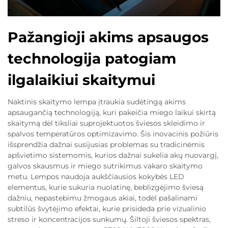
Pažangioji akims apsaugos
technologija patogiam
ilgalaikiui skaitymui
Naktinis skaitymo lempa įtraukia sudėtingą akims
apsaugančią technologiją, kuri pakeičia miego laikui skirtą
skaitymą dėl tiksliai suprojektuotos šviesos skleidimo ir
spalvos temperatūros optimizavimo. Šis inovacinis požiūris
išsprendžia dažnai susijusias problemas su tradicinėmis
apšvietimo sistemomis, kurios dažnai sukelia akų nuovargį,
galvos skausmus ir miego sutrikimus vakaro skaitymo
metu. Lempos naudoja aukščiausios kokybės LED
elementus, kurie sukuria nuolatinę, beblizgėjimo šviesą
dažniu, nepastebimu žmogaus akiai, todėl pašalinami
subtilūs švytėjimo efektai, kurie prisideda prie vizualinio
streso ir koncentracijos sunkumų. Šiltoji šviesos spektras,