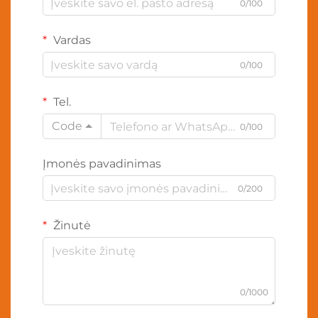
0/100
Vardas
0/100
Tel.
Code
0/100
Įmonės pavadinimas
0/200
Žinutė
0/1000