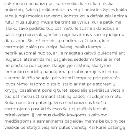
sukimosi mechanizmus, kurie veikia kartu, kad tiksliai
nukreiptų šviesą į reikiamiausią vietą. Lankstios žąsies kaklo
arba jungiamosios rankenos konstrukcija dažniausiai apima
rutulinius sujungimus arba trinties vyrius, kurie patikimai
išlaiko savo padėtis, tuo pat metu leisdami sklandžius ir
pastangų nereikalaujančius reguliavimus visame judėjimo
diapazone. Šis inžinerinis sprendimas užtikrina, kad
vartotojai galėtų nukreipti šviesą idealiu kampu –
nepriklausomai nuo to, ar jie mėgsta skaityti gulėdami ant
nugaros, atsiremdami į pagalves, sėdėdami tiesiai ar net
neįprastose pozicijose. Daugelyje naktinių skaitymo
lempučių modelių naudojama prikabinamoji tvirtinimo
sistema leidžia saugiai pritvirtinti lemputę prie galvutės,
lovos rėmo, rašomojo stalo, stalo ar net prie storesnių
knygų, pašalinant poreikį turėti specialią paviršiaus vietą ir
tuo pat metu užtikrinant stabilią padėtį naudojimo metu.
Sukamasis lemputės galvos mechanizmas leidžia
vartotojams pasukti šviesos šaltinį plačiais lankais,
pritaikydami jį įvairaus dydžio knygoms, skaitymo
medžiagoms ir asmeninėms pageidavimams be būtinybės
visiškai perstatyti visą lemputės vienetą. Kai kurie pažengę