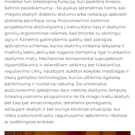
modeliai turi teleskopinę funkciją, kuri padidina šviesos
šaltinio pasiekiamumą – tai puikus sprendimas tiems, kas
mėgsta skaityti didesniu atstumu arba reikalauja apšviesti
platesnę paviršiaus zoną. Pozicionavimo sistemos
projektavime atsižvelgiama į įvairių kūno tipų ir skaitymo
įpročių ergonomines reikmes, kad žmonės su skirtingu
ūgiu ir fizinėmis galimybėmis galėtų rasti patogias
apšvietimo schemas, kurios skatintų tinkamą laikyseną ir
mažintų kaklo, pečių bei nugaros įtempimą ilgai trunkančio
skaitymo metu. Mechaniniai komponentai suprojektuoti
ilgaamžiškumui ir sklandžiam veikimui per tūkstančius
reguliavimo ciklų, naudojant aukštos kokybės medžiagas ir
tikslų gamybos technologijas, kurios užtikrina ilgalaikę
patikimumą ir nuolatinę našumą. Šis universalus
pozicionavimo gebėjimas daro naktinę skaitymo lemputę
tinkamą įvairioms programoms ne tik miego metu skaityti,
bet taip pat amatininkystei, detaliems pomėgiams,
keliaujant skaityti ir bet kurioje kitokioje situacijoje, kur
reikia suskoncentruoto, reguliuojamo apšvietimo ribotose
ar sudėtingose erdvėse.