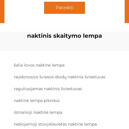
Pateikti
naktinis skaitymo lempa
šalia lovos naktinė lempa
raudonosios šviesos diodų naktinis šviestuvas
reguliuojamas naktinis šviestuvas
naktinė lempa piknikui
išmanioji naktinė lempa
nešiojamoji stovyklavietės naktinė lempa