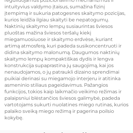
reguliuojamus pozicionavimo mechanizmus ir
intuityvius valdymo įtaisus, sumažina fizinį
įtempimą ir sukuria patogesnes skaitymo pozicijas,
kurios leidžia ilgiau skaityti be nepatogumų.
Naktinių skaitymo lempų susiaurintas šviesos
pluoštas mažina šviesos teršalų kiekį
miegamuosiuose ir skaitymo erdvėse, kuriant
artimą atmosferą, kuri padeda susikoncentruoti ir
didina skaitymo malonumą. Daugumos naktinių
skaitymo lempų kompaktiškas dydis ir lengva
konstrukcija supaprastina jų saugojimą, kai jos
nenaudojamos, o jų patraukli dizaino sprendimai
puikiai derinasi su miegamojo interjeru ir atitinka
asmeninio stiliaus pageidavimus. Pažangios
funkcijos, tokios kaip laikmačio veikimo režimas ir
palaipsniui blėstančios šviesos galimybė, padeda
vartotojams sukurti nuolatines miego rutinas, kurios
palaiko sveiką miego režimą ir pagerina poilsio
kokybę.