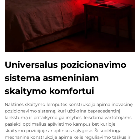
Universalus pozicionavimo
sistema asmeniniam
skaitymo komfortui
Naktinės skaitymo lemputės konstrukcija apima inovacinę
pozicionavimo sistemą, kuri užtikrina beprecedentinį
lankstumą ir pritaikymo galimybes, leisdama vartotojams
pasiekti optimalius apšvietimo kampus bet kurioje
skaitymo pozicijoje ar aplinkos sąlygose. Ši sudėtinga
mechaninė konstrukcija apima kelis reguliavimo taškus ir