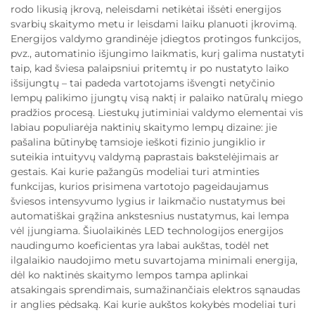
rodo likusią įkrovą, neleisdami netikėtai išsėti energijos
svarbių skaitymo metu ir leisdami laiku planuoti įkrovimą.
Energijos valdymo grandinėje įdiegtos protingos funkcijos,
pvz., automatinio išjungimo laikmatis, kurį galima nustatyti
taip, kad šviesa palaipsniui pritemtų ir po nustatyto laiko
išsijungtų – tai padeda vartotojams išvengti netyčinio
lempų palikimo įjungtų visą naktį ir palaiko natūralų miego
pradžios procesą. Liestukų jutiminiai valdymo elementai vis
labiau populiarėja naktinių skaitymo lempų dizaine: jie
pašalina būtinybę tamsioje ieškoti fizinio jungiklio ir
suteikia intuityvų valdymą paprastais bakstelėjimais ar
gestais. Kai kurie pažangūs modeliai turi atminties
funkcijas, kurios prisimena vartotojo pageidaujamus
šviesos intensyvumo lygius ir laikmačio nustatymus bei
automatiškai grąžina ankstesnius nustatymus, kai lempa
vėl įjungiama. Šiuolaikinės LED technologijos energijos
naudingumo koeficientas yra labai aukštas, todėl net
ilgalaikio naudojimo metu suvartojama minimali energija,
dėl ko naktinės skaitymo lempos tampa aplinkai
atsakingais sprendimais, sumažinančiais elektros sąnaudas
ir anglies pėdsaką. Kai kurie aukštos kokybės modeliai turi