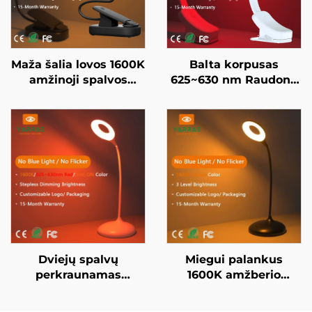
Maža šalia lovos 1600K
Balta korpusas
amžinoji spalvos
625~630 nm Raudona
knygos lempa be
naktinė šviesa be
mėlynos šviesos,
laipsnių reguliavimo
juodai dažytas kūnas,
automatinis ryškumas
LED knygos lempa
atmintis 800 mAh
baterija 60 valandų
veikimo laikas 1
valandos greito
įkrovimo
Dviejų spalvų
Miegui palankus
perkraunamas
1600K amžberio
naktinis žibintas
spalvos naktinis
1600K amžberis ir
žibintas juodu apdaila,