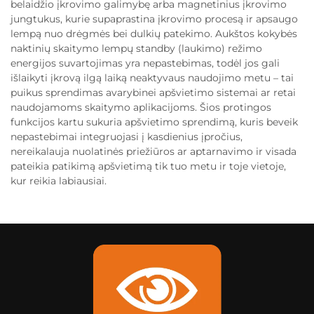
belaidžio įkrovimo galimybę arba magnetinius įkrovimo
jungtukus, kurie supaprastina įkrovimo procesą ir apsaugo
lempą nuo drėgmės bei dulkių patekimo. Aukštos kokybės
naktinių skaitymo lempų standby (laukimo) režimo
energijos suvartojimas yra nepastebimas, todėl jos gali
išlaikyti įkrovą ilgą laiką neaktyvaus naudojimo metu – tai
puikus sprendimas avarybinei apšvietimo sistemai ar retai
naudojamoms skaitymo aplikacijoms. Šios protingos
funkcijos kartu sukuria apšvietimo sprendimą, kuris beveik
nepastebimai integruojasi į kasdienius įpročius,
nereikalauja nuolatinės priežiūros ar aptarnavimo ir visada
pateikia patikimą apšvietimą tik tuo metu ir toje vietoje,
kur reikia labiausiai.