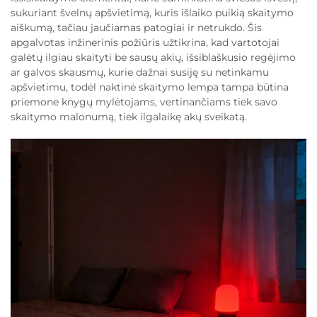
sukuriant švelnų apšvietimą, kuris išlaiko puikią skaitymo
aiškumą, tačiau jaučiamas patogiai ir netrukdo. Šis
apgalvotas inžinerinis požiūris užtikrina, kad vartotojai
galėtų ilgiau skaityti be sausų akių, išsiblaškusio regėjimo
ar galvos skausmų, kurie dažnai susiję su netinkamu
apšvietimu, todėl naktinė skaitymo lempa tampa būtina
priemone knygų mylėtojams, vertinančiams tiek savo
skaitymo malonumą, tiek ilgalaikę akų sveikatą.