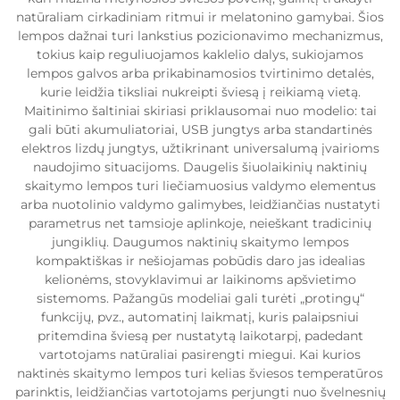
natūraliam cirkadiniam ritmui ir melatonino gamybai. Šios
lempos dažnai turi lankstius pozicionavimo mechanizmus,
tokius kaip reguliuojamos kaklelio dalys, sukiojamos
lempos galvos arba prikabinamosios tvirtinimo detalės,
kurie leidžia tiksliai nukreipti šviesą į reikiamą vietą.
Maitinimo šaltiniai skiriasi priklausomai nuo modelio: tai
gali būti akumuliatoriai, USB jungtys arba standartinės
elektros lizdų jungtys, užtikrinant universalumą įvairioms
naudojimo situacijoms. Daugelis šiuolaikinių naktinių
skaitymo lempos turi liečiamuosius valdymo elementus
arba nuotolinio valdymo galimybes, leidžiančias nustatyti
parametrus net tamsioje aplinkoje, neieškant tradicinių
jungiklių. Daugumos naktinių skaitymo lempos
kompaktiškas ir nešiojamas pobūdis daro jas idealias
kelionėms, stovyklavimui ar laikinoms apšvietimo
sistemoms. Pažangūs modeliai gali turėti „protingų“
funkcijų, pvz., automatinį laikmatį, kuris palaipsniui
pritemdina šviesą per nustatytą laikotarpį, padedant
vartotojams natūraliai pasirengti miegui. Kai kurios
naktinės skaitymo lempos turi kelias šviesos temperatūros
parinktis, leidžiančias vartotojams perjungti nuo švelnesnių