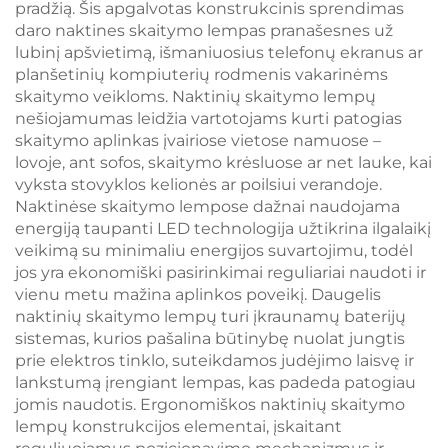
pradžią. Šis apgalvotas konstrukcinis sprendimas
daro naktines skaitymo lempas pranašesnes už
lubinį apšvietimą, išmaniuosius telefonų ekranus ar
planšetinių kompiuterių rodmenis vakarinėms
skaitymo veikloms. Naktinių skaitymo lempų
nešiojamumas leidžia vartotojams kurti patogias
skaitymo aplinkas įvairiose vietose namuose –
lovoje, ant sofos, skaitymo krėsluose ar net lauke, kai
vyksta stovyklos kelionės ar poilsiui verandoje.
Naktinėse skaitymo lempose dažnai naudojama
energiją taupanti LED technologija užtikrina ilgalaikį
veikimą su minimaliu energijos suvartojimu, todėl
jos yra ekonomiški pasirinkimai reguliariai naudoti ir
vienu metu mažina aplinkos poveikį. Daugelis
naktinių skaitymo lempų turi įkraunamų baterijų
sistemas, kurios pašalina būtinybę nuolat jungtis
prie elektros tinklo, suteikdamos judėjimo laisvę ir
lankstumą įrengiant lempas, kas padeda patogiau
jomis naudotis. Ergonomiškos naktinių skaitymo
lempų konstrukcijos elementai, įskaitant