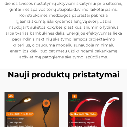
dienos šviesos nustatymų aktyviam skaitymui prie šiltesnių
gintarinės spalvos tonų atsipalaidavimo laikotarpiams.
Konstrukcinės medžiagos paprastai pabrėžia
ilgaamžiškumą, išlaikydamos lengvą svorį, dažnai
naudojant aukštos kokybės plastikus, aliuminio lydinius
arba tvarias bambukines dalis. Energijos efektyvumas lieka
pagrindinis naktinių skaitymo lempos projektavimo
kriterijus, o dauguma modelių sunaudoja minimalų
energijos kiekį, tuo pat metu užtikrindami pakankamą
apšvietimą patogiems skaitymo įspūdžiams.
Nauji produktų pristatymai