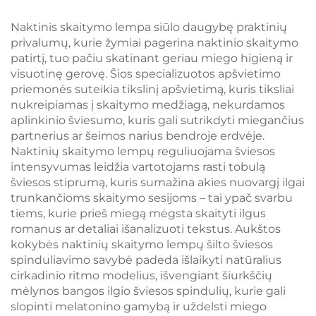
625~630 nm raudona
3 reguliuojamos
be laipsnių
ryškumo nuostatos,
Naktinis skaitymo lempa siūlo daugybę praktinių
reguliavimo šviesos
1800 mAh
privalumų, kurie žymiai pagerina naktinio skaitymo
intensyvumui,
perkraunama baterija
patirtį, tuo pačiu skatinant geriau miego higieną ir
atmintimi, 18 val.
visuotinę gerovę. Šios specializuotos apšvietimo
baterijos veikimo
priemonės suteikia tikslinį apšvietimą, kuris tiksliai
laiku, Type-C
nukreipiamas į skaitymo medžiagą, nekurdamos
aplinkinio šviesumo, kuris gali sutrikdyti miegančius
partnerius ar šeimos narius bendroje erdvėje.
Naktinių skaitymo lempų reguliuojama šviesos
intensyvumas leidžia vartotojams rasti tobulą
šviesos stiprumą, kuris sumažina akies nuovargį ilgai
trunkančioms skaitymo sesijoms – tai ypač svarbu
tiems, kurie prieš miegą mėgsta skaityti ilgus
romanus ar detaliai išanalizuoti tekstus. Aukštos
kokybės naktinių skaitymo lempų šilto šviesos
spinduliavimo savybė padeda išlaikyti natūralius
cirkadinio ritmo modelius, išvengiant šiurkščių
mėlynos bangos ilgio šviesos spindulių, kurie gali
slopinti melatonino gamybą ir uždelsti miego