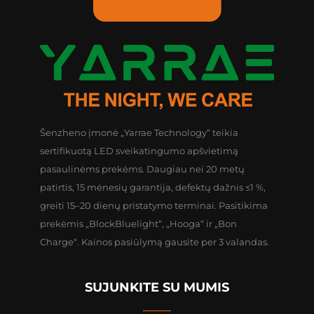
Šenzheno įmonė „Yarrae Technology“ teikia
sertifikuotą LED sveikatingumo apšvietimą
pasaulinėms prekėms. Daugiau nei 20 metų
patirtis, 15 mėnesių garantija, defektų dažnis ≤1 %,
greiti 15–20 dienų pristatymo terminai. Pasitikima
prekėmis „BlockBluelight“, „Hooga“ ir „Bon
Charge“. Kainos pasiūlymą gausite per 3 valandas.
SUJUNKITE SU MUMIS