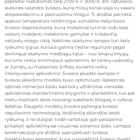
paprastai nustatomas tarp 2700 K ir 3000 K, arti natūralios
auksinės valandos šviesos, kurią mūsų kūnas sieja su vakaro
atsipalaidavimu ir pasiruošimu miegui. Ši atidžiai parinkta
spalvos temperatūra reikšmingai sumažina mėlynosios
šviesos išspinduliuotę, kurią moksliniai tyrimai rodo kaip
veiksnį, trukdantį melatonino gamybai ir trikdančią
natūralų miego ciklą. Naktinės skaitymo lempos turi kelis
ryškumo lygius, kuriuos galima tiksliai reguliuoti pagal
skirtingus skaitymo medžiagų tipus – nuo lengvų knygų,
kurioms reikia minimalaus apšvietimo, iki tankių vadovėlių
ar žurnalų su mažesniais šriftais, kuriems reikia
intensyvesnio apšvietimo. Šviesos pluošto kampas ir
šviesos skleidimo modelis buvo optimizuoti išplėstinės
optinės inžinerijos būdu, kad būtų užtikrintas vienodas
apšvietimas standartinėms knygoms ir planšetėms, tuo pat
metu mažinant akies nuovargį sukeliantį blizgesį ir ryškius
šešėlius. Daugelis modelių įtraukia pažangią šviesos
reguliavimo technologiją, leidžiančią sklandžiai keisti
ryškumą, o ne staigiai, todėl vartotojai gali palaipsniui
pritaikyti apšvietimą be vizualinės sistemos šoko. Lempos
konstrukcijoje yra atidžiai suprojektuoti šviesos
išsisklaidymo elementai, kurie suminkština šviesos išvestį,