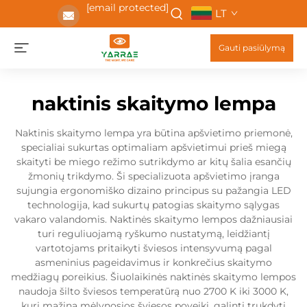
[email protected]
LT
Gauti pasiūlymą
naktinis skaitymo lempa
Naktinis skaitymo lempa yra būtina apšvietimo priemonė,
specialiai sukurtas optimaliam apšvietimui prieš miegą
skaityti be miego režimo sutrikdymo ar kitų šalia esančių
žmonių trikdymo. Ši specializuota apšvietimo įranga
sujungia ergonomiško dizaino principus su pažangia LED
technologija, kad sukurtų patogias skaitymo sąlygas
vakaro valandomis. Naktinės skaitymo lempos dažniausiai
turi reguliuojamą ryškumo nustatymą, leidžiantį
vartotojams pritaikyti šviesos intensyvumą pagal
asmeninius pageidavimus ir konkrečius skaitymo
medžiagų poreikius. Šiuolaikinės naktinės skaitymo lempos
naudoja šilto šviesos temperatūrą nuo 2700 K iki 3000 K,
kuri mažina mėlynosios šviesos poveikį, galintį trukdyti