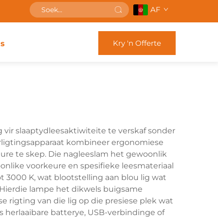
AF
Kry 'n Offerte
s
 vir slaaptydleesaktiwiteite te verskaf sonder
erligtingsapparaat kombineer ergonomiese
re te skep. Die nagleeslam het gewoonlik
soonlike voorkeure en spesifieke leesmateriaal
3000 K, wat blootstelling aan blou lig wat
 Hierdie lampe het dikwels buigsame
rigting van die lig op die presiese plek wat
 herlaaibare batterye, USB-verbindinge of