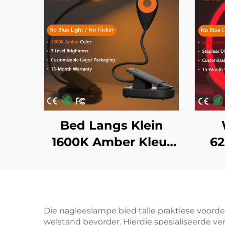
Bed Langs Klein
1600K Amber Kleur
62
Boeklig Geen Blou
Nag
Lig Swart Liggaam
LED Boeklig
Hel
Die nagleeslampe bied talle praktiese voorde
welstand bevorder. Hierdie spesialiseerde ver
800