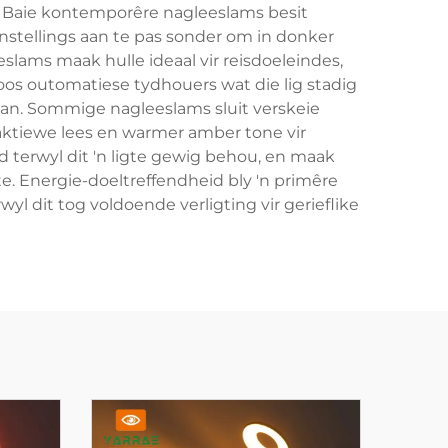
ed. Baie kontemporêre nagleeslams besit
nstellings aan te pas sonder om in donker
lams maak hulle ideaal vir reisdoeleindes,
soos outomatiese tydhouers wat die lig stadig
an. Sommige nagleeslams sluit verskeie
r aktiewe lees en warmer amber tone vir
terwyl dit 'n ligte gewig behou, en maak
 Energie-doeltreffendheid bly 'n primêre
 dit tog voldoende verligting vir gerieflike