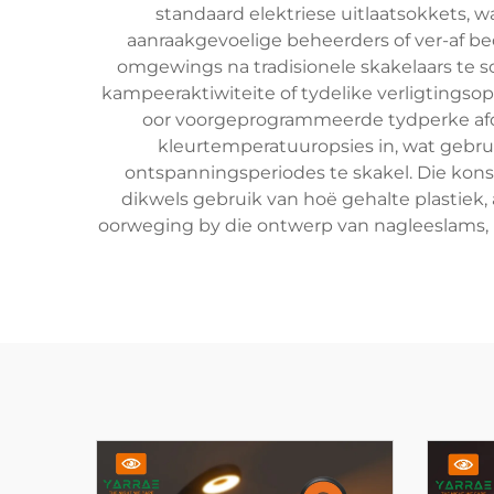
standaard elektriese uitlaatsokkets, w
aanraakgevoelige beheerders of ver-af be
omgewings na tradisionele skakelaars te s
kampeeraktiwiteite of tydelike verligtingsop
oor voorgeprogrammeerde tydperke afdi
kleurtemperatuuropsies in, wat gebruik
ontspanningsperiodes te skakel. Die kon
dikwels gebruik van hoë gehalte plastie
oorweging by die ontwerp van nagleeslams, m