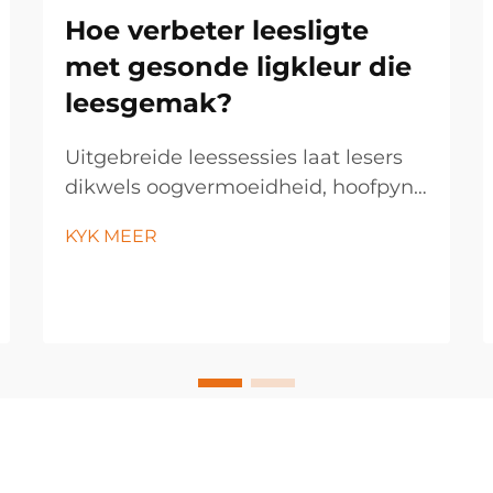
Hoe verbeter leesligte
met gesonde ligkleur die
leesgemak?
Uitgebreide leessessies laat lesers
dikwels oogvermoeidheid, hoofpyn
en moegheid ervaar, veral wanneer
KYK MEER
hulle onder ongeskikte
beligtingsomstandighede lees. Die
kwaliteit van die lig het 'n
beduidende impak op visuele
gemak, begrip en die algehele
leeservaring...