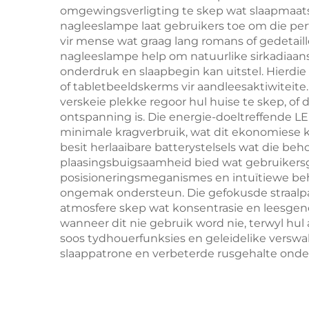
omgewingsverligting te skep wat slaapmaats 
L
nagleeslampe laat gebruikers toe om die perf
vir mense wat graag lang romans of gedetail
nagleeslampe help om natuurlike sirkadiaan
onderdruk en slaapbegin kan uitstel. Hierd
of tabletbeeldskerms vir aandleesaktiwiteite
verskeie plekke regoor hul huise te skep, of d
ontspanning is. Die energie-doeltreffende 
minimale kragverbruik, wat dit ekonomiese 
besit herlaaibare batterystelsels wat die be
plaasingsbuigsaamheid bied wat gebruikers
posisioneringsmeganismes en intuïtiewe behe
ongemak ondersteun. Die gefokusde straalpa
atmosfere skep wat konsentrasie en leesge
wanneer dit nie gebruik word nie, terwyl hul
soos tydhouerfunksies en geleidelike versw
slaappatrone en verbeterde rusgehalte onde