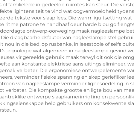
of familielede in gedeelde ruimtes kan steur. Die vers
oop Tyd 1-Uur
C
ekte ligintensiteit te vind wat oogvermoeidheid tydens 
leerde tekste voor slaap lees. Die warm liguitsetting 
Vinnige Laai
se ritme patrone te handhaaf deur harde blou golfleng
ie doordagte ontwerp-oorweging maak nagleeslampe bet
. Die draagbaarheidsfaktor van nagleeslampe stel gebrui
it nou in die bed, op rusbanke, in leesstoole of selfs bu
LED-tegnologie wat algemeen in nagleeslampe gevind wo
keuses vir gereelde gebruik maak terwyl dit ook die 
hoefte aan konstante elektriese aansluitings elimineer,
gemak verbeter. Die ergonomiese ontwerpelemente van 
ers, verminder fisieke spanning en skep geriefliker l
troon van nagleeslampe verminder ligbesoedeling in s
not verbeter. Die kompakte grootte en ligte bou van 
 aantreklike ontwerpe slaapkamerinrigting en persoonli
akkingseienskappe help gebruikers om konsekwente sla
rsteun.