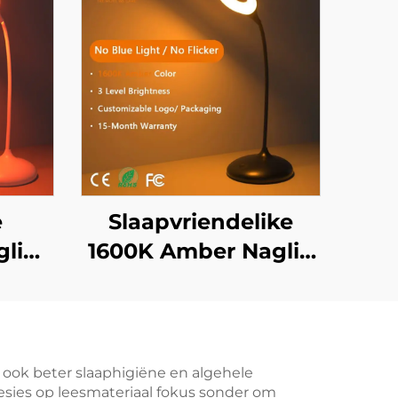
e
Slaapvriendelike
glig
1600K Amber Naglig
en
in Swart 3
ooi
Verstelbare
wwer
Helderheid
8U
Instellings met
t ook beter slaaphigiëne en algehele
presies op leesmateriaal fokus sonder om
Type-
1800Mah Herlaaibare