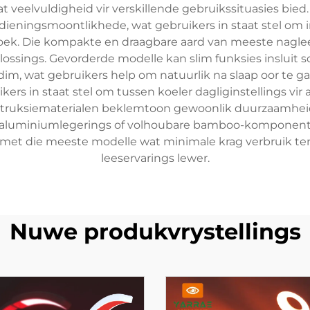
at veelvuldigheid vir verskillende gebruikssituasies bi
dieningsmoontlikhede, wat gebruikers in staat stel om i
oek. Die kompakte en draagbare aard van meeste naglees
lossings. Gevorderde modelle kan slim funksies insluit 
m, wat gebruikers help om natuurlik na slaap oor te ga
ers in staat stel om tussen koeler dagliginstellings vi
struksiematerialen beklemtoon gewoonlik duurzaamheid 
k, aluminiumlegerings of volhoubare bamboo-komponente.
et die meeste modelle wat minimale krag verbruik terwyl
leeservarings lewer.
Nuwe produkvrystellings