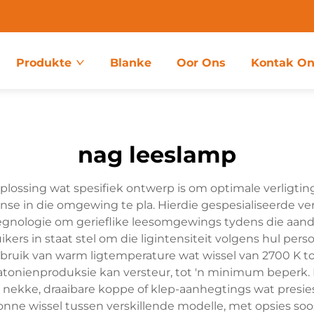
Produkte
Blanke
Oor Ons
Kontak On
nag leeslamp
plossing wat spesifiek ontwerp is om optimale verligting
nse in die omgewing te pla. Hierdie gespesialiseerde v
gnologie om gerieflike leesomgewings tydens die aandu
kers in staat stel om die ligintensiteit volgens hul per
uik van warm ligtemperature wat wissel van 2700 K tot 
latonienproduksie kan versteur, tot 'n minimum beperk.
ekke, draaibare koppe of klep-aanhegtings wat presiese 
nne wissel tussen verskillende modelle, met opsies soos