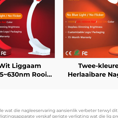
Wit Liggaam
Twee-kleur
5~630nm Rooi
Herlaaibare Na
lig Stappelose
1600K Amber 
Verdimer
625~630nm R
Outomatiese
Traplose Verdo
derkheid Geheue
met Geheue 1
le wat die nagleeservaring aansienlik verbeter terwyl di
ligtingsapparate verskaf gerigte verligting wat die lig 
mAh Battery 60U
Batteryleeftyd 