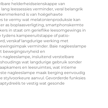
telbare helderheidseienskappe van
Battery
lang leessessies verminder, veral belangrik
wat kenmerkend is van hoëgehawte
tes te vermy wat melatonienproduksie kan
er as boplaasverligting, smartphonskermte
kers in staat om gerieflike leesomgewings in
ite tydens kampeeruitstappe of patio-
rd, verskaf langdurige werking met
omgewingsimpak verminder. Baie nagleeslampe
 wat bewegingsvryheid en
nagleeslampe, insluitend verstelbare
eeshoudings wat langdurige gebruik sonder
laapkamers en leesruimtes, wat intieme
meeste nagleeslampe maak berging eenvoudig
ke stylvoorkeure aanvul. Gevorderde funksies
aptydreëls te vestig wat gesonde