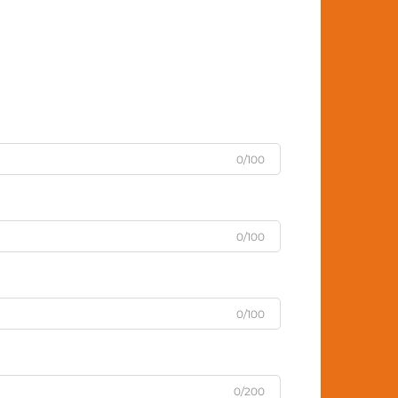
ondersteun, te verbeter ...
0/100
0/100
0/100
0/200