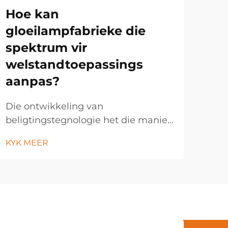
Hoe kan
Ho
gloeilampfabrieke die
vo
spektrum vir
vi
welstandtoepassings
ry
aanpas?
In 
ons 
Die ontwikkeling van
kun
beligtingstegnologie het die manier
KYK
nie
waarop vervaardigers
KYK MEER
son
spektrumligbule vir
los
welstandtoepassings benader,
bel
getransformeer. Moderne
hê 
ligbulfabrieke fokus toenemend op
rytm
die aanpassing van spektrale uitset
om sirkadiese ritemme te