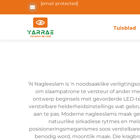
[email protected]
Tuisblad
ʼN Nagleeslam is 'n noodsaaklike verligtingso
om slaampatrone te versteur of ander me
ontwerp beginsels met gevorderde LED-te
verstelbare helderheidsinstellings wat gebrui
aan te pas. Moderne nagleeslams maak gebr
natuurlike sirkadiese rytmes en me
posisioneringsmeganismes soos verstelbare n
benodig word, moontlik maak. Die kragbro