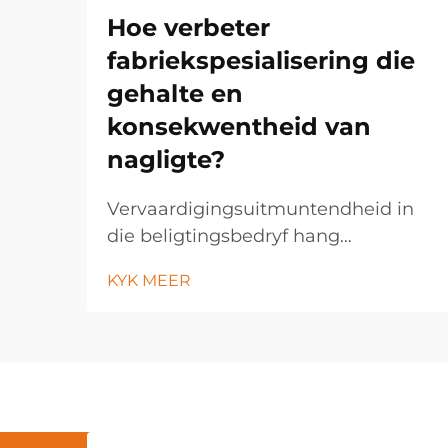
Hoe verbeter
fabriekspesialisering die
gehalte en
konsekwentheid van
nagligte?
Vervaardigingsuitmuntendheid in
die beligtingsbedryf hang
toenemend af van
KYK MEER
fabriekspesialiseringsstrategieë wat
noukeurige gehaltekontrole en
konsekwente produkresultate
moontlik maak. Moderne
beligtingsvervaardigers maak
gebruik van gevorderde