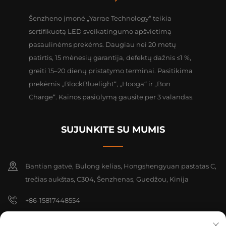
Šenzheno įmonė „Yarrae Technology“ teikia
sertifikuotą LED sveikatingumo apšvietimą
pasaulinėms prekėms. Daugiau nei 20 metų
patirtis, 15 mėnesių garantija, defektų dažnis ≤1 %,
greiti 15–20 dienų pristatymo terminai. Pasitikima
prekėmis „BlockBluelight“, „Hooga“ ir „Bon
Charge“. Kainos pasiūlymą gausite per 3 valandas.
SUJUNKITE SU MUMIS
Bantian gatvė, Bulong kelias, Hongshengyuan pastatas C,
trečias aukštas, C304, Šenzhenas, Guedžou, Kinija
+86-15817448554
[email protected]