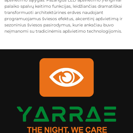
apšvietimo sąlygas. Pažangūs LED apšvietimo įrenginiai
palaiko spalvų keitimo funkcijas, leidžiančias dramatiškai
transformuoti architektūrines erdves naudojant
programuojamus šviesos efektus, akcentinį apšvietimą ir
sezoninius šviesos pasirodymus, kurie anksčiau buvo
neįmanomi su tradicinėmis apšvietimo technologijomis.