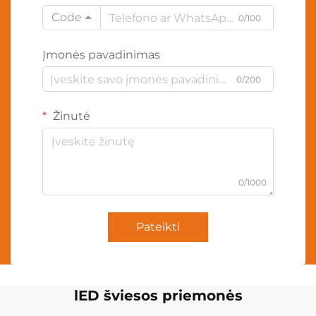
Code
0/100
Įmonės pavadinimas
0/200
Žinutė
0/1000
Pateikti
lED šviesos priemonės