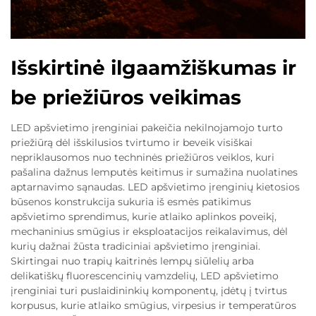
Išskirtinė ilgaamžiškumas ir
be priežiūros veikimas
LED apšvietimo įrenginiai pakeičia nekilnojamojo turto
priežiūrą dėl išskilusios tvirtumo ir beveik visiškai
nepriklausomos nuo techninės priežiūros veiklos, kuri
pašalina dažnus lemputės keitimus ir sumažina nuolatines
aptarnavimo sąnaudas. LED apšvietimo įrenginių kietosios
būsenos konstrukcija sukuria iš esmės patikimus
apšvietimo sprendimus, kurie atlaiko aplinkos poveikį,
mechaninius smūgius ir eksploatacijos reikalavimus, dėl
kurių dažnai žūsta tradiciniai apšvietimo įrenginiai.
Skirtingai nuo trapių kaitrinės lempų siūlelių arba
delikatiškų fluorescencinių vamzdelių, LED apšvietimo
įrenginiai turi puslaidininkių komponentų, įdėtų į tvirtus
korpusus, kurie atlaiko smūgius, virpesius ir temperatūros