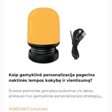
Kaip gamyklinė personalizacija pagerina
naktinės lempos kokybę ir vientisumą?
Šviesos pramonės gamybos puikumas vis labiau
priklauso nuo gamyklinės personalizacijos strategijų,
kurios leidžia tiksliai kontroliuoti kokybę ir užtikrinti
vienodą gaminio rezultatą. Šiuolaikiniai šviesos
PERŽIŪRĖTI DAUGIAU
gamintojai panaudoja pažangias gamyklinės