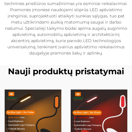
techninės priežiūros sumažinimas yra esminiai reikalavimai.
Pramonės įmonėse naudojami stiprūs LED apšvietimo
įrenginiai, suprojektuoti atlaikyti sunkias sąlygas, tuo pat
metu užtikrindami puikią matomumą saugai ir darbo
našumui. Specialieji taikymo būdai apima augalų auginimo
apšvietimą, automobilių apšvietimą ir architektūrinį
akcentinį apšvietimą, kurie parodo LED technologijos
universalumą, tenkinant įvairius apšvietimo reikalavimus
daugelyje pramonės šakų ir aplinkų.
Nauji produktų pristatymai