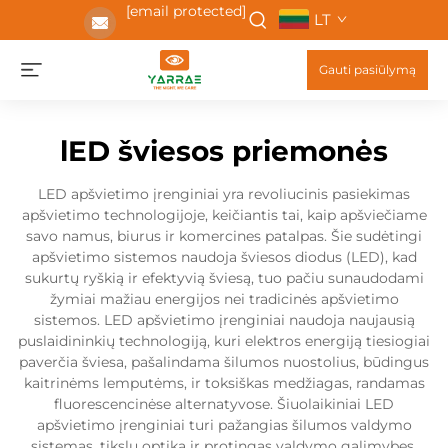
[email protected]
LT
Gauti pasiūlymą
lED šviesos priemonės
LED apšvietimo įrenginiai yra revoliucinis pasiekimas
apšvietimo technologijoje, keičiantis tai, kaip apšviečiame
savo namus, biurus ir komercines patalpas. Šie sudėtingi
apšvietimo sistemos naudoja šviesos diodus (LED), kad
sukurtų ryškią ir efektyvią šviesą, tuo pačiu sunaudodami
žymiai mažiau energijos nei tradicinės apšvietimo
sistemos. LED apšvietimo įrenginiai naudoja naujausią
puslaidininkių technologiją, kuri elektros energiją tiesiogiai
paverčia šviesa, pašalindama šilumos nuostolius, būdingus
kaitrinėms lemputėms, ir toksiškas medžiagas, randamas
fluorescencinėse alternatyvose. Šiuolaikiniai LED
apšvietimo įrenginiai turi pažangias šilumos valdymo
sistemas, tikslų optiką ir protingas valdymo galimybes,