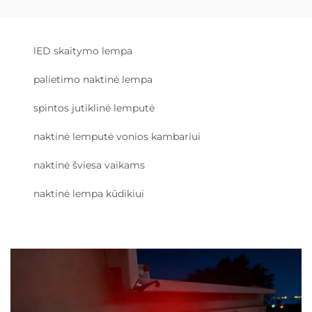
lED skaitymo lempa
palietimo naktinė lempa
spintos jutiklinė lemputė
naktinė lemputė vonios kambariui
naktinė šviesa vaikams
naktinė lempa kūdikiui