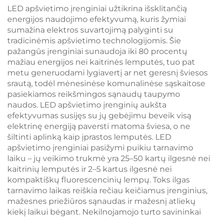
atmintis 800 mAh
baltas, protingas
LED apšvietimo įrenginiai užtikrina išsklitančią
baterija 60 valandų
šviesos reguliatorius
energijos naudojimo efektyvumą, kuris žymiai
veikimo laikas 1
su atmintimi, 1800
sumažina elektros suvartojimą palyginti su
valandos greito
mAh baterija, 18 val.
tradicinėmis apšvietimo technologijomis. Šie
įkrovimo
pažangūs įrenginiai sunaudoja iki 80 procentų
mažiau energijos nei kaitrinės lemputės, tuo pat
metu generuodami lygiavertį ar net geresnį šviesos
srautą, todėl mėnesinėse komunalinėse sąskaitose
pasiekiamos reikšmingos sąnaudų taupymo
naudos. LED apšvietimo įrenginių aukšta
efektyvumas susijęs su jų gebėjimu beveik visą
elektrinę energiją paversti matoma šviesa, o ne
šiltinti aplinką kaip įprastos lemputės. LED
apšvietimo įrenginiai pasižymi puikiu tarnavimo
laiku – jų veikimo trukmė yra 25–50 kartų ilgesnė nei
kaitrinių lemputės ir 2–5 kartus ilgesnė nei
kompaktiškų fluorescencinių lempų. Toks ilgas
tarnavimo laikas reiškia rečiau keičiamus įrenginius,
mažesnes priežiūros sąnaudas ir mažesnį atliekų
kiekį laikui bėgant. Nekilnojamojo turto savininkai