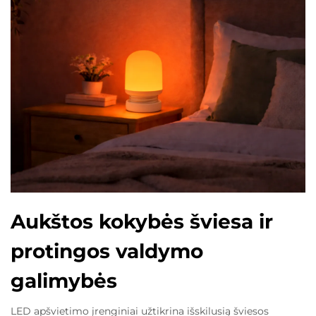
Aukštos kokybės šviesa ir
protingos valdymo
galimybės
LED apšvietimo įrenginiai užtikrina išskilusią šviesos