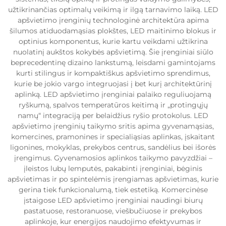
užtikrinančias optimalų veikimą ir ilgą tarnavimo laiką. LED
apšvietimo įrenginių technologinė architektūra apima
šilumos atiduodamąsias plokštes, LED maitinimo blokus ir
optinius komponentus, kurie kartu veikdami užtikrina
nuolatinį aukštos kokybės apšvietimą. Šie įrenginiai siūlo
beprecedentinę dizaino lankstumą, leisdami gamintojams
kurti stilingus ir kompaktiškus apšvietimo sprendimus,
kurie be jokio vargo integruojasi į bet kurį architektūrinį
aplinką. LED apšvietimo įrenginiai palaiko reguliuojamą
ryškumą, spalvos temperatūros keitimą ir „protingųjų
namų“ integraciją per belaidžius ryšio protokolus. LED
apšvietimo įrenginių taikymo sritis apima gyvenamąsias,
komercines, pramonines ir specialiąsias aplinkas, įskaitant
ligonines, mokyklas, prekybos centrus, sandėlius bei išorės
įrengimus. Gyvenamosios aplinkos taikymo pavyzdžiai –
įleistos lubų lemputės, pakabinti įrenginiai, bėginis
apšvietimas ir po spintelėmis įrengiamas apšvietimas, kurie
gerina tiek funkcionalumą, tiek estetiką. Komercinėse
įstaigose LED apšvietimo įrenginiai naudingi biurų
pastatuose, restoranuose, viešbučiuose ir prekybos
aplinkoje, kur energijos naudojimo efektyvumas ir