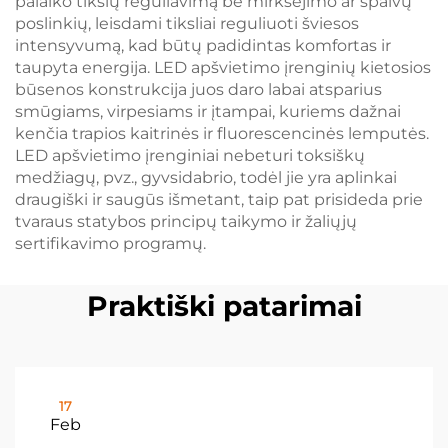
palaiko tikslų reguliavimą be mirksėjimo ar spalvų
poslinkių, leisdami tiksliai reguliuoti šviesos
intensyvumą, kad būtų padidintas komfortas ir
taupyta energija. LED apšvietimo įrenginių kietosios
būsenos konstrukcija juos daro labai atsparius
smūgiams, virpesiams ir įtampai, kuriems dažnai
kenčia trapios kaitrinės ir fluorescencinės lemputės.
LED apšvietimo įrenginiai nebeturi toksiškų
medžiagų, pvz., gyvsidabrio, todėl jie yra aplinkai
draugiški ir saugūs išmetant, taip pat prisideda prie
tvaraus statybos principų taikymo ir žaliųjų
sertifikavimo programų.
Praktiški patarimai
17
Feb