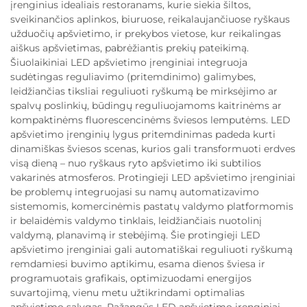
įrenginius idealiais restoranams, kurie siekia šiltos,
sveikinančios aplinkos, biuruose, reikalaujančiuose ryškaus
užduočių apšvietimo, ir prekybos vietose, kur reikalingas
aiškus apšvietimas, pabrėžiantis prekių pateikimą.
Šiuolaikiniai LED apšvietimo įrenginiai integruoja
sudėtingas reguliavimo (pritemdinimo) galimybes,
leidžiančias tiksliai reguliuoti ryškumą be mirksėjimo ar
spalvų poslinkių, būdingų reguliuojamoms kaitrinėms ar
kompaktinėms fluorescencinėms šviesos lemputėms. LED
apšvietimo įrenginių lygus pritemdinimas padeda kurti
dinamiškas šviesos scenas, kurios gali transformuoti erdves
visą dieną – nuo ryškaus ryto apšvietimo iki subtilios
vakarinės atmosferos. Protingieji LED apšvietimo įrenginiai
be problemų integruojasi su namų automatizavimo
sistemomis, komercinėmis pastatų valdymo platformomis
ir belaidėmis valdymo tinklais, leidžiančiais nuotolinį
valdymą, planavimą ir stebėjimą. Šie protingieji LED
apšvietimo įrenginiai gali automatiškai reguliuoti ryškumą
remdamiesi buvimo aptikimu, esama dienos šviesa ir
programuotais grafikais, optimizuodami energijos
suvartojimą, vienu metu užtikrindami optimalias