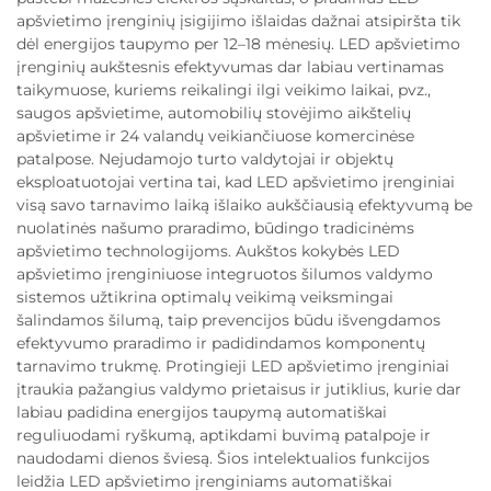
apšvietimo įrenginių įsigijimo išlaidas dažnai atsipiršta tik
dėl energijos taupymo per 12–18 mėnesių. LED apšvietimo
įrenginių aukštesnis efektyvumas dar labiau vertinamas
taikymuose, kuriems reikalingi ilgi veikimo laikai, pvz.,
saugos apšvietime, automobilių stovėjimo aikštelių
apšvietime ir 24 valandų veikiančiuose komercinėse
patalpose. Nejudamojo turto valdytojai ir objektų
eksploatuotojai vertina tai, kad LED apšvietimo įrenginiai
visą savo tarnavimo laiką išlaiko aukščiausią efektyvumą be
nuolatinės našumo praradimo, būdingo tradicinėms
apšvietimo technologijoms. Aukštos kokybės LED
apšvietimo įrenginiuose integruotos šilumos valdymo
sistemos užtikrina optimalų veikimą veiksmingai
šalindamos šilumą, taip prevencijos būdu išvengdamos
efektyvumo praradimo ir padidindamos komponentų
tarnavimo trukmę. Protingieji LED apšvietimo įrenginiai
įtraukia pažangius valdymo prietaisus ir jutiklius, kurie dar
labiau padidina energijos taupymą automatiškai
reguliuodami ryškumą, aptikdami buvimą patalpoje ir
naudodami dienos šviesą. Šios intelektualios funkcijos
leidžia LED apšvietimo įrenginiams automatiškai