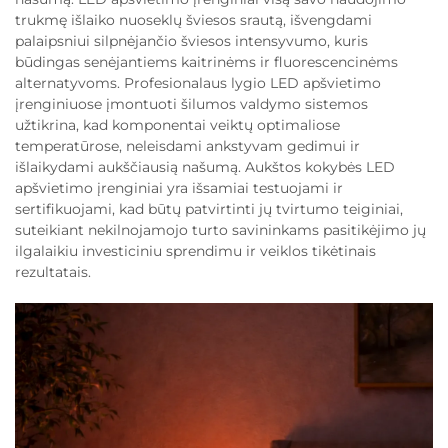
trukmę išlaiko nuoseklų šviesos srautą, išvengdami
palaipsniui silpnėjančio šviesos intensyvumo, kuris
būdingas senėjantiems kaitrinėms ir fluorescencinėms
alternatyvoms. Profesionalaus lygio LED apšvietimo
įrenginiuose įmontuoti šilumos valdymo sistemos
užtikrina, kad komponentai veiktų optimaliose
temperatūrose, neleisdami ankstyvam gedimui ir
išlaikydami aukščiausią našumą. Aukštos kokybės LED
apšvietimo įrenginiai yra išsamiai testuojami ir
sertifikuojami, kad būtų patvirtinti jų tvirtumo teiginiai,
suteikiant nekilnojamojo turto savininkams pasitikėjimo jų
ilgalaikiu investiciniu sprendimu ir veiklos tikėtinais
rezultatais.