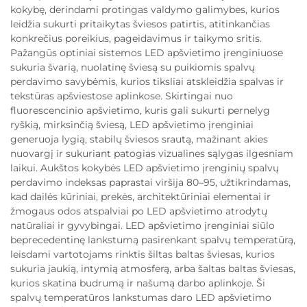
kokybę, derindami protingas valdymo galimybes, kurios
leidžia sukurti pritaikytas šviesos patirtis, atitinkančias
konkrečius poreikius, pageidavimus ir taikymo sritis.
Pažangūs optiniai sistemos LED apšvietimo įrenginiuose
sukuria švarią, nuolatinę šviesą su puikiomis spalvų
perdavimo savybėmis, kurios tiksliai atskleidžia spalvas ir
tekstūras apšviestose aplinkose. Skirtingai nuo
fluorescencinio apšvietimo, kuris gali sukurti pernelyg
ryškią, mirksinčią šviesą, LED apšvietimo įrenginiai
generuoja lygią, stabilų šviesos srautą, mažinant akies
nuovargį ir sukuriant patogias vizualines sąlygas ilgesniam
laikui. Aukštos kokybės LED apšvietimo įrenginių spalvų
perdavimo indeksas paprastai viršija 80–95, užtikrindamas,
kad dailės kūriniai, prekės, architektūriniai elementai ir
žmogaus odos atspalviai po LED apšvietimo atrodytų
natūraliai ir gyvybingai. LED apšvietimo įrenginiai siūlo
beprecedentinę lankstumą pasirenkant spalvų temperatūrą,
leisdami vartotojams rinktis šiltas baltas šviesas, kurios
sukuria jaukią, intymią atmosferą, arba šaltas baltas šviesas,
kurios skatina budrumą ir našumą darbo aplinkoje. Ši
spalvų temperatūros lankstumas daro LED apšvietimo