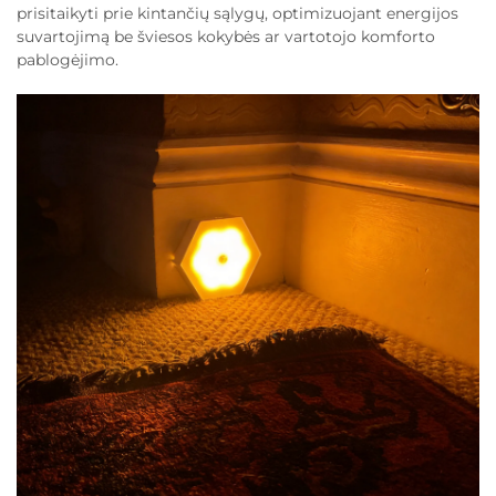
prisitaikyti prie kintančių sąlygų, optimizuojant energijos
suvartojimą be šviesos kokybės ar vartotojo komforto
pablogėjimo.