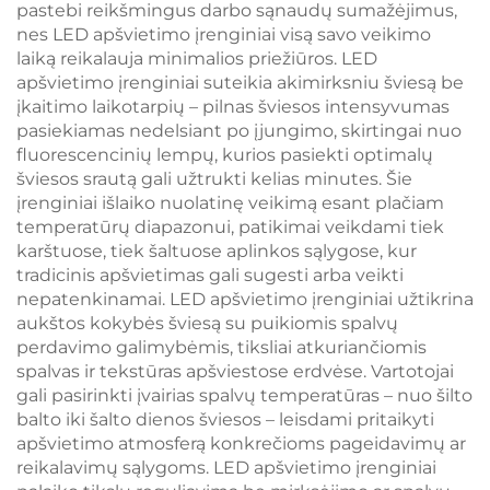
pastebi reikšmingus darbo sąnaudų sumažėjimus,
nes LED apšvietimo įrenginiai visą savo veikimo
laiką reikalauja minimalios priežiūros. LED
apšvietimo įrenginiai suteikia akimirksniu šviesą be
įkaitimo laikotarpių – pilnas šviesos intensyvumas
pasiekiamas nedelsiant po įjungimo, skirtingai nuo
fluorescencinių lempų, kurios pasiekti optimalų
šviesos srautą gali užtrukti kelias minutes. Šie
įrenginiai išlaiko nuolatinę veikimą esant plačiam
temperatūrų diapazonui, patikimai veikdami tiek
karštuose, tiek šaltuose aplinkos sąlygose, kur
tradicinis apšvietimas gali sugesti arba veikti
nepatenkinamai. LED apšvietimo įrenginiai užtikrina
aukštos kokybės šviesą su puikiomis spalvų
perdavimo galimybėmis, tiksliai atkuriančiomis
spalvas ir tekstūras apšviestose erdvėse. Vartotojai
gali pasirinkti įvairias spalvų temperatūras – nuo šilto
balto iki šalto dienos šviesos – leisdami pritaikyti
apšvietimo atmosferą konkrečioms pageidavimų ar
reikalavimų sąlygoms. LED apšvietimo įrenginiai