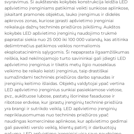
svyravimus. Ši aukštesnės kokybės konstrukcija leidžia LED
apšvietimo įrenginiams patikimai veikti sunkiose aplinkose,
įskaitant pramonės objektus, lauko įrengimus ir didelės
apkrovos zonas, kuriose įprasti apšvietimo įrenginiai
reikalauja dažnų techninės priežiūros įsikišimų. Aukštos
kokybės LED apšvietimo įrenginių naudojimo trukmė
paprastai siekia nuo 25 000 iki 100 000 valandų, kas atitinka
dešimtmečius patikimos veiklos normaliomis
eksploatacinėmis sąlygomis. Ši nepaprasta ilgaamžiškumas
reiškia, kad nekilnojamojo turto savininkai gali įdiegti LED
apšvietimo įrenginius ir tikėtis metų ilgio nuoseklaus
veikimo be reikalo keisti įrenginius, taip drastiškai
sumažindami techninės priežiūros darbo sąnaudas ir
įrenginių keitimo išlaidas. Objektų valdytojai ypač vertina
LED apšvietimo įrenginius sunkiai pasiekiamose vietose,
pvz., aukštuose lubose, pastatų išorinėse fasaduose ir
ribotose erdvėse, kur įprastų įrenginių techninė priežiūra
yra brangi ir sutrikdo veiklą. LED apšvietimo įrenginių
nepriklausomumas nuo techninės priežiūros ypač
naudingas komercinėse aplinkose, kur apšvietimo gedimai
gali paveikti verslo veiklą, klientų patirtį ir darbuotojų
našumą. LED apšvietimo įrenginiai visą savo naudojimo