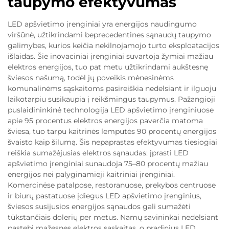
taupymo efektyvumas
LED apšvietimo įrenginiai yra energijos naudingumo
viršūnė, užtikrindami beprecedentines sąnaudų taupymo
galimybes, kurios keičia nekilnojamojo turto eksploatacijos
išlaidas. Šie inovaciniai įrenginiai suvartoja žymiai mažiau
elektros energijos, tuo pat metu užtikrindami aukštesnę
šviesos našumą, todėl jų poveikis mėnesinėms
komunalinėms sąskaitoms pasireiškia nedelsiant ir ilguoju
laikotarpiu susikaupia į reikšmingus taupymus. Pažangioji
puslaidininkinė technologija LED apšvietimo įrenginiuose
apie 95 procentus elektros energijos paverčia matoma
šviesa, tuo tarpu kaitrinės lemputės 90 procentų energijos
švaisto kaip šilumą. Šis nepaprastas efektyvumas tiesiogiai
reiškia sumažėjusias elektros sąnaudas: įprasti LED
apšvietimo įrenginiai sunaudoja 75–80 procentų mažiau
energijos nei palyginamieji kaitriniai įrenginiai.
Komercinėse patalpose, restoranuose, prekybos centruose
ir biurų pastatuose įdiegus LED apšvietimo įrenginius,
šviesos susijusios energijos sąnaudos gali sumažėti
tūkstančiais dolerių per metus. Namų savininkai nedelsiant
pastebi mažesnes elektros sąskaitas, o pradinius LED