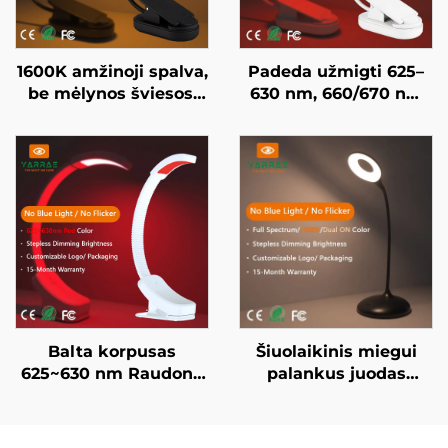
1600K amžinoji spalva,
Padeda užmigti 625–
be mėlynos šviesos,
630 nm, 660/670 nm
juodai dažytas kūnas,
raudona spalva, be
LED knygos lempa
mirksėjimo, be
mėlynos šviesos,
baltai dažytas kūnas,
LED knygos lempa
Balta korpusas
Šiuolaikinis miegui
625~630 nm Raudona
palankus juodas
naktinė šviesa be
naktinis žibintas
laipsnių reguliavimo
1600K amžberis ir
automatinis ryškumas
4000K viso spektro