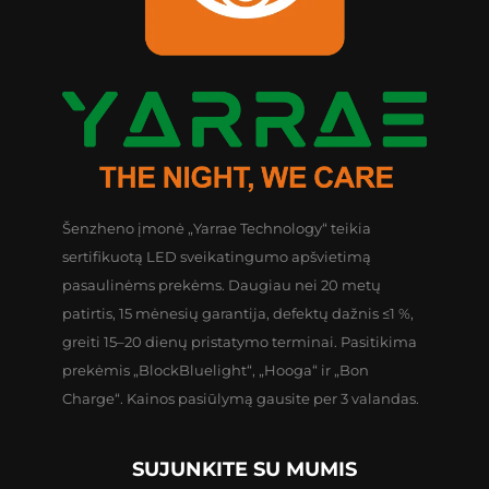
Šenzheno įmonė „Yarrae Technology“ teikia
sertifikuotą LED sveikatingumo apšvietimą
pasaulinėms prekėms. Daugiau nei 20 metų
patirtis, 15 mėnesių garantija, defektų dažnis ≤1 %,
greiti 15–20 dienų pristatymo terminai. Pasitikima
prekėmis „BlockBluelight“, „Hooga“ ir „Bon
Charge“. Kainos pasiūlymą gausite per 3 valandas.
SUJUNKITE SU MUMIS