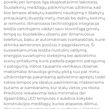
poveikį per lempos ilgą eksploatavimo laikotarpį.
Šiuolaikinių medžiagų patikimumas užtikrina, kad
šios lempos atlaikytų kasdienį naudojimą ir išlaikytų
pritraukiantį išvaizdą metų metais be dažnų keitimų
ar remonto. Išmaniosios technologijos integracija
leidžia vartotojams valdyti savo stovinčiąją grindų
lempą su šiuolaikišku dizainu per išmaniuosius
telefonus, balsu ar automatiniais tvarkaraščiais, kurie
atitinka asmenines įpročius ir pageidavimus. Ši
susisiekiamumas leidžia nuotolinį valdymą,
energijos suvartojimo stebėjimą bei apšvietimo
scenų pritaikymą, kuris padeda pagerinti patogumą
ir patogumą. Vietos taupantis vertikalus dizainas
maksimaliai išnaudoja grindų plotą, tuo pat metu
užtikrindamas pakankamą apšvietimo aprėptį, todėl
tokios lempos yra idealus pasirinkimas mažesniems
butams ar kambariams, kur stalų vietos yra ribota.
Priežiūros reikalavimai lieka minimalūs dėl
ilgaamžiškų LED lemputės ir aukštos kokybės
konstrukcijos medžiagų, kurios atsparios dilimui,