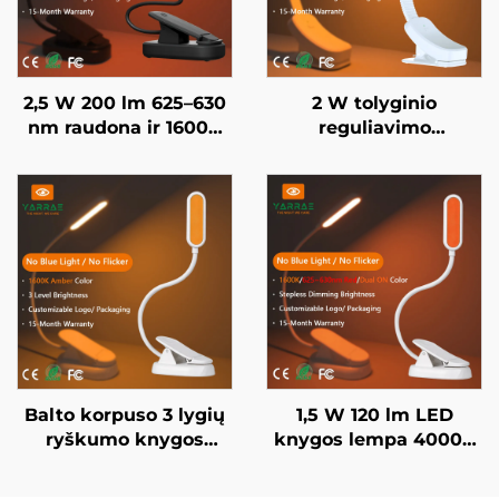
2,5 W 200 lm 625–630
2 W tolyginio
nm raudona ir 1600K
reguliavimo
amžinoji spalva, juodai
apšvietimas, be
dažytas nešiojamasis
mėlynos šviesos,
prisegamas LED
1600K amžinoji
knygos lempa
apšvietimo spalva,
juodai dažytas kūnas,
LED knygos lempa
Balto korpuso 3 lygių
1,5 W 120 lm LED
ryškumo knygos
knygos lempa 4000K
apšvietimas
viso spektro ir 1600K
miegamajame,
amžro spalvos