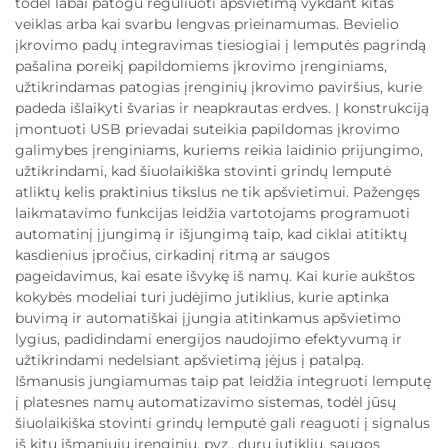
todėl labai patogu reguliuoti apšvietimą vykdant kitas
veiklas arba kai svarbu lengvas prieinamumas. Bevielio
įkrovimo padų integravimas tiesiogiai į lemputės pagrindą
pašalina poreikį papildomiems įkrovimo įrenginiams,
užtikrindamas patogias įrenginių įkrovimo paviršius, kurie
padeda išlaikyti švarias ir neapkrautas erdves. Į konstrukciją
įmontuoti USB prievadai suteikia papildomas įkrovimo
galimybes įrenginiams, kuriems reikia laidinio prijungimo,
užtikrindami, kad šiuolaikiška stovinti grindų lemputė
atliktų kelis praktinius tikslus ne tik apšvietimui. Pažengęs
laikmatavimo funkcijas leidžia vartotojams programuoti
automatinį įjungimą ir išjungimą taip, kad ciklai atitiktų
kasdienius įpročius, cirkadinį ritmą ar saugos
pageidavimus, kai esate išvykę iš namų. Kai kurie aukštos
kokybės modeliai turi judėjimo jutiklius, kurie aptinka
buvimą ir automatiškai įjungia atitinkamus apšvietimo
lygius, padidindami energijos naudojimo efektyvumą ir
užtikrindami nedelsiant apšvietimą įėjus į patalpą.
Išmanusis jungiamumas taip pat leidžia integruoti lemputę
į platesnes namų automatizavimo sistemas, todėl jūsų
šiuolaikiška stovinti grindų lemputė gali reaguoti į signalus
iš kitų išmaniųjų įrenginių, pvz., durų jutiklių, saugos