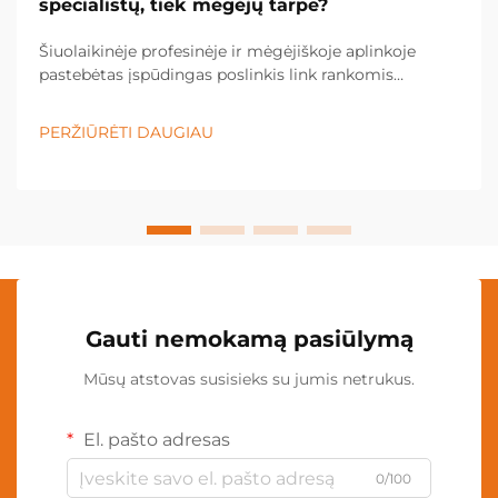
specialistų, tiek mėgėjų tarpe?
Šiuolaikinėje profesinėje ir mėgėjiškoje aplinkoje
pastebėtas įspūdingas poslinkis link rankomis
nevaldomų apšvietimo sprendimų, o kaklo lempa
tapo būtina įranga įvairiose pramonės šakose ir
PERŽIŪRĖTI DAUGIAU
asmeninėse srityse. Šis inovacinis apšvietimas...
Gauti nemokamą pasiūlymą
Mūsų atstovas susisieks su jumis netrukus.
El. pašto adresas
0/100