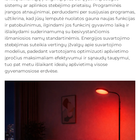
sistemų ar aplinkos stebėjimo prietaisų. Programinės
įrangos atnaujinimai, perduodami per susijusias programas,
užtikrina, kad jūsų lemputė nuolatos gauna naujas funkcijas
ir patobulinimus, ilgindami jos funkcinį gyvavimo laiką ir
išlaikydami suderinamumą su besivystančiomis
išmaniosios namų standartinėmis. Energijos suvartojimo
stebėjimas suteikia vertingų įžvalgų apie suvartojimo
modelius, padedant vartotojams optimizuoti apšvietimo
įpročius maksimaliam efektyvumui ir sąnaudų taupymui,
tuo pat metu išlaikant idealų apšvietimą visose
gyvenamosiose erdvėse.