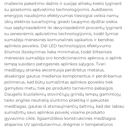
mažesnis pakeitimo dažnis ir susijęs atliekų kiekis lyginant
su įprastomis apšvietimo technologijomis. Aukštesnis
energijos naudojimo efektyvumas tiesiogiai veikia namų
ūkių elektros suvartojimą: įprasti taupymo dydžiai siekia
nuo septyniasdešimt iki devyniasdešimt procentų lyginant
su senesnėmis apšvietimo technologijomis, todėl žymiai
sumažėja mėnesinės komunalinės sąskaitos ir bendras
aplinkos poveikis. Dėl LED technologijos efektyvumo
šilumos išsiskyrimas lieka minimalus, todėl šiltesniais
mėnesiais sumažėja oro kondicionavimo apkrova, o aplink
lempą susidaro patogesnės aplinkos sąlygos. Tvari
medžiagų atranka akcentuoja perdirbtus metalus,
atsakingai gautus medienos komponentus ir perdirbamus
polimerus, kad būtų sumažintas aplinkos poveikis tiek
gamybos metu, tiek po produkto tarnavimo pabaigos.
Daugelis šiuolaikinių stovinčiųjų grindų lempų gamintojų
taiko anglies neutralią siuntimo praktiką ir pakuotės
medžiagas, gautas iš atsinaujinančių šaltinių, kad dar labiau
sumažintų savo aplinkos poveikį visame produkto
gyvavimo cikle. Ilgaamžiškos konstrukcinės medžiagos
atsparios UV spinduliavimui, drėgmei ir temperatūros