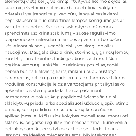
elementų vietą bei jų veikimą: intuityvūs lietimo skydeliai,
sukamieji švelninimo įtaisai arba nuotoliniai valdymo
prietaisai yra įrengti taip, kad būtų lengvai pasiekiami
nepriklausomai nuo dabartinės lempos konfigūracijos ar
vartotojo padėties. Svorio pasiskirstymo inžinerinis
sprendimas užtikrina stabilumą visuose reguliavimo
diapazonuose, neleisdama lempos apversti ir tuo pačiu
užtikrinant sklandų judančių dalių veikimą ilgalaikiu
naudojimu. Daugelis šiuolaikinių stovinčiųjų grindų lempų
modelių turi atminties funkcijas, kurios automatiškai
grąžina lemputę į ankščiau pasirinktas pozicijas, todėl
nebėra būtina kiekvieną kartą rankiniu būdu nustatyti
parametrus, kai lempa naudojama tam tikroms veikloms.
Modulinė konstrukcija leidžia vartotojams pritaikyti savo
apšvietimo sistemą pridedant arba pašalinant
komponentus, tokius kaip papildomi šviesos šaltiniai,
sklaidytuvų priedai arba specializuoti užduočių apšvietimo
priedai, kurie padidina funkcionalumą konkrečioms
aplikacijoms. Aukščiausios kokybės modeliuose įmontuoti
sklandūs, be garso reguliavimo mechanizmai, kurie veikia
netrukdydami kitiems tyliose aplinkose – todėl tokios
lempos yra idealios miegamiesiems, bibliotekoms ar