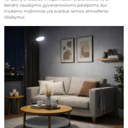
bendro naudojimo gyvenamosioms patalpoms, kur
triukšmo mažinimas yra svarbus ramios atmosferos
išlaikymui.