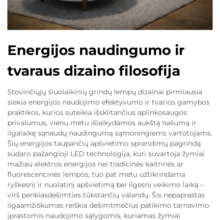
Energijos naudingumo ir
tvaraus dizaino filosofija
Stovinčiųjų šiuolaikinių grindų lempų dizainai pirmiausia
siekia energijos naudojimo efektyvumo ir tvarios gamybos
praktikos, kurios suteikia išsklitančius aplinkosaugos
privalumus, vienu metu išlaikydamos aukštą našumą ir
ilgalaikę sąnaudų naudingumą sąmoningiems vartotojams.
Šių energijos taupančių apšvietimo sprendimų pagrindą
sudaro pažangioji LED technologija, kuri suvartoja žymiai
mažiau elektros energijos nei tradicinės kaitrinės ar
fluorescencinės lempos, tuo pat metu užtikrindama
ryškesnį ir nuolatinį apšvietimą bei ilgesnį veikimo laiką –
virš penkiasdešimties tūkstančių valandų. Šis nepaprastas
ilgaamžiškumas reiškia dešimtmečius patikimo tarnavimo
įprastomis naudojimo sąlygomis, kuriamas žymiai