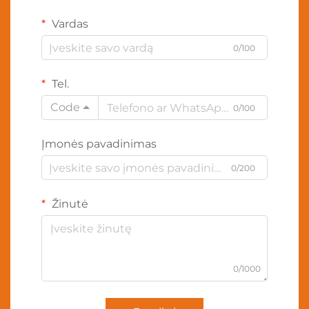
Vardas
0/100
Tel.
Code
0/100
Įmonės pavadinimas
0/200
Žinutė
0/1000