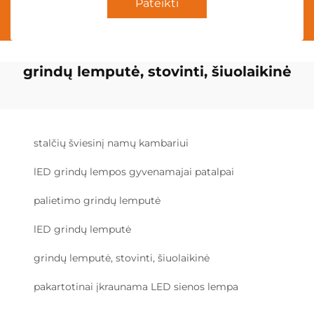
Pateikti
grindų lemputė, stovinti, šiuolaikinė
stalčių šviesinį namų kambariui
lED grindų lempos gyvenamajai patalpai
palietimo grindų lemputė
lED grindų lemputė
grindų lemputė, stovinti, šiuolaikinė
pakartotinai įkraunama LED sienos lempa