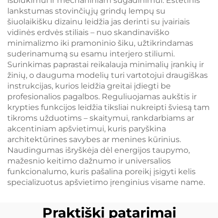
išblukimui ir mechaniniam sugadinimui. Estetinis
lankstumas stovinčiųjų grindų lempų su
šiuolaikišku dizainu leidžia jas derinti su įvairiais
vidinės erdvės stiliais – nuo skandinaviško
minimalizmo iki pramoninio šiku, užtikrindamas
suderinamumą su esamu interjero stiliumi.
Surinkimas paprastai reikalauja minimalių įrankių ir
žinių, o dauguma modelių turi vartotojui draugiškas
instrukcijas, kurios leidžia greitai įdiegti be
profesionalios pagalbos. Reguliuojamas aukštis ir
krypties funkcijos leidžia tiksliai nukreipti šviesą tam
tikroms užduotims – skaitymui, rankdarbiams ar
akcentiniam apšvietimui, kuris paryškina
architektūrines savybes ar menines kūrinius.
Naudingumas išryškėja dėl energijos taupymo,
mažesnio keitimo dažnumo ir universalios
funkcionalumo, kuris pašalina poreikį įsigyti kelis
specializuotus apšvietimo įrenginius visame name.
Praktiški patarimai