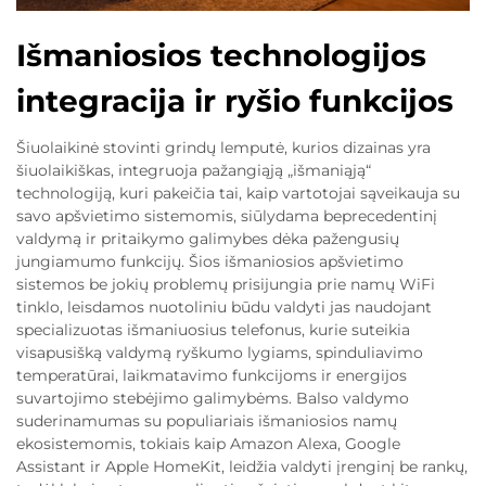
Išmaniosios technologijos
integracija ir ryšio funkcijos
Šiuolaikinė stovinti grindų lemputė, kurios dizainas yra
šiuolaikiškas, integruoja pažangiąją „išmaniąją“
technologiją, kuri pakeičia tai, kaip vartotojai sąveikauja su
savo apšvietimo sistemomis, siūlydama beprecedentinį
valdymą ir pritaikymo galimybes dėka pažengusių
jungiamumo funkcijų. Šios išmaniosios apšvietimo
sistemos be jokių problemų prisijungia prie namų WiFi
tinklo, leisdamos nuotoliniu būdu valdyti jas naudojant
specializuotas išmaniuosius telefonus, kurie suteikia
visapusišką valdymą ryškumo lygiams, spinduliavimo
temperatūrai, laikmatavimo funkcijoms ir energijos
suvartojimo stebėjimo galimybėms. Balso valdymo
suderinamumas su populiariais išmaniosios namų
ekosistemomis, tokiais kaip Amazon Alexa, Google
Assistant ir Apple HomeKit, leidžia valdyti įrenginį be rankų,