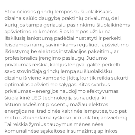
naktinė lempa 1600K
skaitymo šviesa, juodo
amžro spalvos LED
korpuso knygos lempa
Stovinčiosios grindų lempos su šiuolaikiškais
lempa knygai skaityti
dizainais siūlo daugybę praktinių privalumų, dėl
kurių jos tampa geriausiu pasirinkimu šiuolaikinėms
apšvietimo reikmėms. Šios lempos užtikrina
išskilusią lankstumą padėčiai nustatyti ir perkelti,
leisdamos namų savininkams reguliuoti apšvietimo
išdėstymą be elektros instaliacijos pakeitimų ar
profesionalios įrengimo paslaugų. Judumo
privalumas reiškia, kad jūs lengvai galite perkelti
savo stovinčiąją grindų lempą su šiuolaikišku
dizainu iš vieno kambario į kitą, kur tik reikia sukurti
optimalias apšvietimo sąlygas. Kitas svarbus
privalumas – energijos naudojimo efektyvumas:
šiuolaikinė LED technologija sunaudoja iki
aštuoniasdešimt procentų mažiau elektros
energijos nei tradicinės kaitrinės lemputės, tuo pat
metu užtikrindama ryškesnį ir nuolatinį apšvietimą.
Tai reiškia žymius taupymus mėnesinėse
komunalinėse sąskaitose ir sumažintą aplinkos