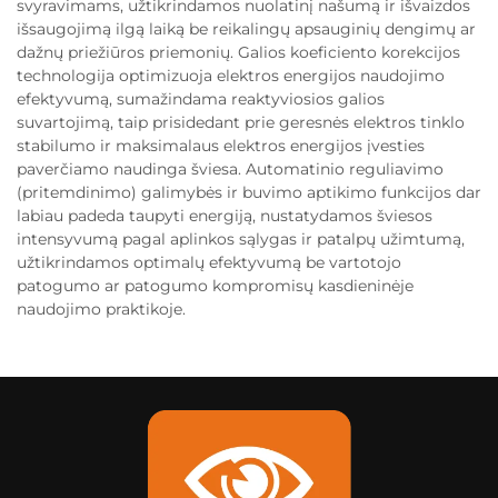
svyravimams, užtikrindamos nuolatinį našumą ir išvaizdos
išsaugojimą ilgą laiką be reikalingų apsauginių dengimų ar
dažnų priežiūros priemonių. Galios koeficiento korekcijos
technologija optimizuoja elektros energijos naudojimo
efektyvumą, sumažindama reaktyviosios galios
suvartojimą, taip prisidedant prie geresnės elektros tinklo
stabilumo ir maksimalaus elektros energijos įvesties
paverčiamo naudinga šviesa. Automatinio reguliavimo
(pritemdinimo) galimybės ir buvimo aptikimo funkcijos dar
labiau padeda taupyti energiją, nustatydamos šviesos
intensyvumą pagal aplinkos sąlygas ir patalpų užimtumą,
užtikrindamos optimalų efektyvumą be vartotojo
patogumo ar patogumo kompromisų kasdieninėje
naudojimo praktikoje.