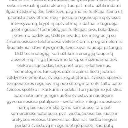
sukuria vizualinį patrauklumą, tuo pat metu užtikrindami
ilgaamžiškumą. Šių šviestuvų pagrindinė funkcija išeina už
paprasto apšvietimo ribų – jie siūlo reguliuojamą šviesos
intensyvumą, kryptinį apšvietimą ir dažnai integruoja
„protingosios“ technologijos funkcijas, pvz., belaidžius
įkrovimo padėklus, USB prievadus bei integraciją su
išmaniuosiuose telefonuose veikiančiomis programėlėmis.
Šiuolaikiniai stovintys grindų šviestuvai naudoja pažangią
LED technologiją, kuri užtikrina energiją taupantį
apšvietimą ir ilgą tarnavimo laiką, sumažindama tiek
elektros sąnaudas, tiek priežiūros reikalavimus.
Technologinės funkcijos dažnai apima liesti jautrius
valdymo elementus, šviesos reguliatorius, šviesos spalvos
temperatūros reguliavimą nuo šilto gintaro iki šalto balto
šviesos spektro ir kai kurie modeliai turi judėjimo jutiklius
automatiniam įjungimui. Šie šviestuvai naudojami
gyvenamosiose patalpose – svetainėse, miegamuosiuose,
namų biuruose ir skaitymo kampuose, taip pat
komercinėse patalpose, pvz., viešbučiuose, biuruose ir
prekybos vietose. Universalus dizainas leidžia lengvai
perkelti šviestuvą ir reguliuoti jo padėtį, kad būtų