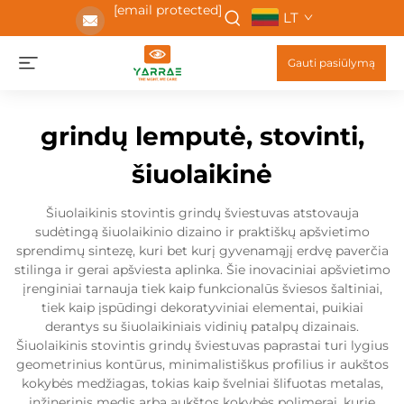
[email protected]
LT
Gauti pasiūlymą
grindų lemputė, stovinti,
šiuolaikinė
Šiuolaikinis stovintis grindų šviestuvas atstovauja
sudėtingą šiuolaikinio dizaino ir praktiškų apšvietimo
sprendimų sintezę, kuri bet kurį gyvenamąjį erdvę paverčia
stilinga ir gerai apšviesta aplinka. Šie inovaciniai apšvietimo
įrenginiai tarnauja tiek kaip funkcionalūs šviesos šaltiniai,
tiek kaip įspūdingi dekoratyviniai elementai, puikiai
derantys su šiuolaikiniais vidinių patalpų dizainais.
Šiuolaikinis stovintis grindų šviestuvas paprastai turi lygius
geometrinius kontūrus, minimalistiškus profilius ir aukštos
kokybės medžiagas, tokias kaip švelniai šlifuotas metalas,
inžinerinis medis arba aukštos kokybės polimerai, kurie