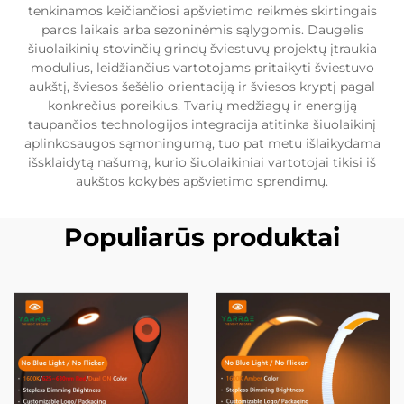
tenkinamos keičiančiosi apšvietimo reikmės skirtingais
paros laikais arba sezoninėmis sąlygomis. Daugelis
šiuolaikinių stovinčių grindų šviestuvų projektų įtraukia
modulius, leidžiančius vartotojams pritaikyti šviestuvo
aukštį, šviesos šešėlio orientaciją ir šviesos kryptį pagal
konkrečius poreikius. Tvarių medžiagų ir energiją
taupančios technologijos integracija atitinka šiuolaikinį
aplinkosaugos sąmoningumą, tuo pat metu išlaikydama
išsklaidytą našumą, kurio šiuolaikiniai vartotojai tikisi iš
aukštos kokybės apšvietimo sprendimų.
Populiarūs produktai