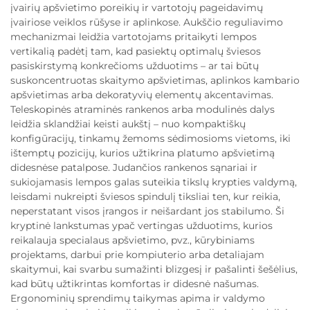
įvairių apšvietimo poreikių ir vartotojų pageidavimų
įvairiose veiklos rūšyse ir aplinkose. Aukščio reguliavimo
mechanizmai leidžia vartotojams pritaikyti lempos
vertikalią padėtį tam, kad pasiektų optimalų šviesos
pasiskirstymą konkrečioms užduotims – ar tai būtų
suskoncentruotas skaitymo apšvietimas, aplinkos kambario
apšvietimas arba dekoratyvių elementų akcentavimas.
Teleskopinės atraminės rankenos arba modulinės dalys
leidžia sklandžiai keisti aukštį – nuo kompaktiškų
konfigūracijų, tinkamų žemoms sėdimosioms vietoms, iki
ištemptų pozicijų, kurios užtikrina platumo apšvietimą
didesnėse patalpose. Judančios rankenos sąnariai ir
sukiojamasis lempos galas suteikia tikslų krypties valdymą,
leisdami nukreipti šviesos spindulį tiksliai ten, kur reikia,
neperstatant visos įrangos ir neišardant jos stabilumo. Ši
kryptinė lankstumas ypač vertingas užduotims, kurios
reikalauja specialaus apšvietimo, pvz., kūrybiniams
projektams, darbui prie kompiuterio arba detaliajam
skaitymui, kai svarbu sumažinti blizgesį ir pašalinti šešėlius,
kad būtų užtikrintas komfortas ir didesnė našumas.
Ergonominių sprendimų taikymas apima ir valdymo