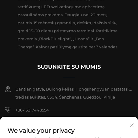
sertifikuotą LED sveikatingumo apšvietimą
pasaulinėms prekėms. Daugiau nei 20 metų
patirtis, 15 mėnesių garantija, defektų dažnis ≤1 %,
greiti 15–20 dienų pristatymo terminai. Pasitikima
prekėmis „BlockBluelight“, „Hooga“ ir „Bon
Charge“. Kainos pasiūlymą gausite per 3 valandas.
SUJUNKITE SU MUMIS
Bantian gatvė, Bulong kelias, Hongshengyuan pastatas C,
trečias aukštas, C304, Šenzhenas, Guedžou, Kinija
+86-15817448554
[email protected]
We value your privacy