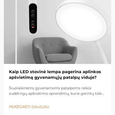
Kaip LED stovinė lempa pagerina aplinkos
apšvietimą gyvenamųjų patalpų viduje?
Šiuolaikinėms gyvenamoms patalpoms reikia
sudėtingų apšvietimo sprendimų, kurie gerintų tiek
funkcionalumą, tiek estetinį patrauklumą. LED stovinė
lempa yra universalus apšvietimo įrenginys, kuris
PERŽIŪRĖTI DAUGIAU
keičia bet kurios erdvės atmosferą dėl savo energiją