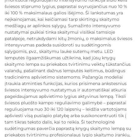
įmontuota reguliuojamo intensyvumo funkcija siūlo kelis
šviesos stiprumo lygius, paprastai svyruojančius nuo 10 %
iki 100 % maksimalaus galios išėjimo. Ši lankstumas yra
neįkainojamas, kai keičiamasi tarp skirtingų skaitymo
medžiagų ar aplinkos sąlygų. Sumažinto intensyvumo
nustatymai puikiai tinka skaitymui visiškai tamsioje
patalpoje, netrukdydami kitų žmonių, o maksimalus šviesos
intensyvumas padeda susidoroti su sudėtingomis
sąlygomis, pvz., skaitymu lauke sutemų metu. LED
lemputės ilgaamžiškumas užtikrina, kad jūsų knygų
skaitymo lempa su priekabos tvirtinimu veiktų tūkstančius
valandų, pašalinant dažnus lemputės keitimus, būdingus
tradicinėms apšvietimo sistemoms. Pažangūs modeliai
įtraukia atminties funkcijas, kurios prisimena ankstesnius
šviesos intensyvumo nustatymus ir automatiškai atkuria
pageidaujamus apšvietimo lygius aktyvinus lempą. Tiksli
šviesos pluošto kampo reguliavimo galimybė – paprastai
reguliuojama nuo 30 iki 120 laipsnių – leidžia vartotojams
apšviesti visą puslapio platybę arba susikoncentruoti tik į
tam tikras teksto dalis, kai to reikia. Ši technologinė
sudėtingumas paverčia paprastą knygų skaitymo lempą su
priekabos tvirtinimu profesionalaus lygio skaitymo įrankiu,