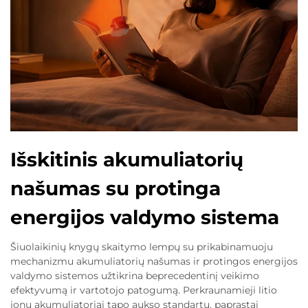
Išskitinis akumuliatorių
našumas su protinga
energijos valdymo sistema
Šiuolaikinių knygų skaitymo lempų su prikabinamuoju
mechanizmu akumuliatorių našumas ir protingos energijos
valdymo sistemos užtikrina beprecedentinį veikimo
efektyvumą ir vartotojo patogumą. Perkraunamieji litio
jonų akumuliatoriai tapo aukso standartu, paprastai