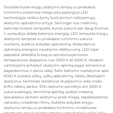
Šiuolaikiniuose knygų skaitymo lempų su priekabos
tvirtinimu sistemose integruota pažangioji LED
technologija reiškia žymų šuolį pirmyn nešiojamųjų
skaitymo apšvietimo srityje. Skirtingai nuo tradicinių
kaitrinės šviesos lemputės, kurios sukuria per daug šilumos
ir sunaudoja didelę baterijos energiją, LED lemputės knygų
skaitymo lempose su priekabos tvirtinimu sukuria
nuolatinį, aukštos kokybės apšvietimą, išlaikydamos
optimalią energijos naudojimo efektyvumą. LED čipai
paprastai skleidžia šviesą su spinduliuojamosios
temperatūros diapazonu nuo 3000 K iki 6500 K, leisdami
vartotojams pritaikyti skaitymo aplinką pagal asmeninius
pageidavimus ir paros laiką. Šalto baltumo nustatymai apie
6000 K suteikia aiškų, ryškų apšvietimą, idealų detaliajam
skaitymui, techninės literatūros studijavimui arba mažo
šrifto tekstų darbui. Šilto baltumo parinktys arti 3000 K
sukuria patogią, ramintinę aplinką, puikiai tinkamą
laisvalaikiui skirtam skaitymui prieš miegą, nepažeisdamos
natūralių cirkadinės ritmų. Aukštos kokybės knygų
skaitymo lempų su priekabos tvirtinimu modeliuose