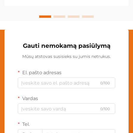
taupančių technologijų...
Gauti nemokamą pasiūlymą
Mūsų atstovas susisieks su jumis netrukus.
El. pašto adresas
0/100
Vardas
0/100
Tel.