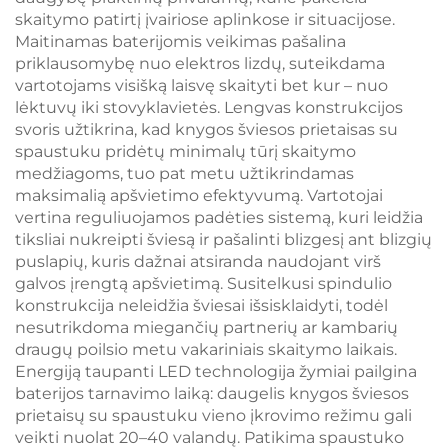
LED knygos lempa
su atmintimi, 1800
skaitymo patirtį įvairiose aplinkose ir situacijose.
mAh baterija, 18 val.
Maitinamas baterijomis veikimas pašalina
priklausomybę nuo elektros lizdų, suteikdama
vartotojams visišką laisvę skaityti bet kur – nuo
lėktuvų iki stovyklavietės. Lengvas konstrukcijos
svoris užtikrina, kad knygos šviesos prietaisas su
spaustuku pridėtų minimalų tūrį skaitymo
medžiagoms, tuo pat metu užtikrindamas
maksimalią apšvietimo efektyvumą. Vartotojai
vertina reguliuojamos padėties sistemą, kuri leidžia
tiksliai nukreipti šviesą ir pašalinti blizgesį ant blizgių
puslapių, kuris dažnai atsiranda naudojant virš
galvos įrengtą apšvietimą. Susitelkusi spindulio
konstrukcija neleidžia šviesai išsisklaidyti, todėl
nesutrikdoma miegančių partnerių ar kambarių
draugų poilsio metu vakariniais skaitymo laikais.
Energiją taupanti LED technologija žymiai pailgina
baterijos tarnavimo laiką: daugelis knygos šviesos
prietaisų su spaustuku vieno įkrovimo režimu gali
veikti nuolat 20–40 valandų. Patikima spaustuko