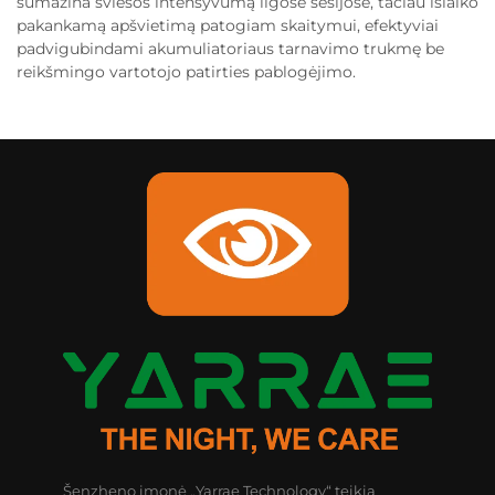
sumažina šviesos intensyvumą ilgose sesijose, tačiau išlaiko
pakankamą apšvietimą patogiam skaitymui, efektyviai
padvigubindami akumuliatoriaus tarnavimo trukmę be
reikšmingo vartotojo patirties pablogėjimo.
Šenzheno įmonė „Yarrae Technology“ teikia