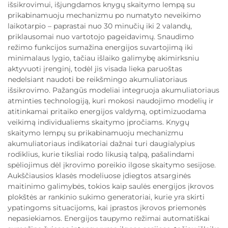
išsikrovimui, išjungdamos knygų skaitymo lempą su
prikabinamuoju mechanizmu po numatyto neveikimo
laikotarpio – paprastai nuo 30 minučių iki 2 valandų,
priklausomai nuo vartotojo pageidavimų. Snaudimo
režimo funkcijos sumažina energijos suvartojimą iki
minimalaus lygio, tačiau išlaiko galimybę akimirksniu
aktyvuoti įrenginį, todėl jis visada lieka paruoštas
nedelsiant naudoti be reikšmingo akumuliatoriaus
išsikrovimo. Pažangūs modeliai integruoja akumuliatoriaus
atminties technologiją, kuri mokosi naudojimo modelių ir
atitinkamai pritaiko energijos valdymą, optimizuodama
veikimą individualiems skaitymo įpročiams. Knygų
skaitymo lempų su prikabinamuoju mechanizmu
akumuliatoriaus indikatoriai dažnai turi daugialypius
rodiklius, kurie tiksliai rodo likusią talpą, pašalindami
spėliojimus dėl įkrovimo poreikio ilgose skaitymo sesijose.
Aukščiausios klasės modeliuose įdiegtos atsarginės
maitinimo galimybės, tokios kaip saulės energijos įkrovos
plokštės ar rankinio sukimo generatoriai, kurie yra skirti
ypatingoms situacijoms, kai įprastos įkrovos priemonės
nepasiekiamos. Energijos taupymo režimai automatiškai