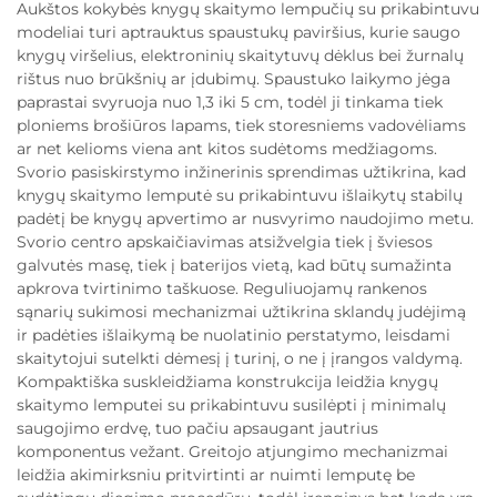
Aukštos kokybės knygų skaitymo lempučių su prikabintuvu
modeliai turi aptrauktus spaustukų paviršius, kurie saugo
knygų viršelius, elektroninių skaitytuvų dėklus bei žurnalų
rištus nuo brūkšnių ar įdubimų. Spaustuko laikymo jėga
paprastai svyruoja nuo 1,3 iki 5 cm, todėl ji tinkama tiek
ploniems brošiūros lapams, tiek storesniems vadovėliams
ar net kelioms viena ant kitos sudėtoms medžiagoms.
Svorio pasiskirstymo inžinerinis sprendimas užtikrina, kad
knygų skaitymo lemputė su prikabintuvu išlaikytų stabilų
padėtį be knygų apvertimo ar nusvyrimo naudojimo metu.
Svorio centro apskaičiavimas atsižvelgia tiek į šviesos
galvutės masę, tiek į baterijos vietą, kad būtų sumažinta
apkrova tvirtinimo taškuose. Reguliuojamų rankenos
sąnarių sukimosi mechanizmai užtikrina sklandų judėjimą
ir padėties išlaikymą be nuolatinio perstatymo, leisdami
skaitytojui sutelkti dėmesį į turinį, o ne į įrangos valdymą.
Kompaktiška suskleidžiama konstrukcija leidžia knygų
skaitymo lemputei su prikabintuvu susilėpti į minimalų
saugojimo erdvę, tuo pačiu apsaugant jautrius
komponentus vežant. Greitojo atjungimo mechanizmai
leidžia akimirksniu pritvirtinti ar nuimti lemputę be