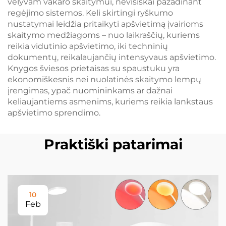
vėlyvam vakaro skaitymui, nevisiškai pažadinant
regėjimo sistemos. Keli skirtingi ryškumo
nustatymai leidžia pritaikyti apšvietimą įvairioms
skaitymo medžiagoms – nuo laikraščių, kuriems
reikia vidutinio apšvietimo, iki techninių
dokumentų, reikalaujančių intensyvaus apšvietimo.
Knygos šviesos prietaisas su spaustuku yra
ekonomiškesnis nei nuolatinės skaitymo lempų
įrengimas, ypač nuomininkams ar dažnai
keliaujantiems asmenims, kuriems reikia lankstaus
apšvietimo sprendimo.
Praktiški patarimai
10
Feb