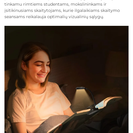
tinkamu rimtiems studentams, mokslininkams ir
įsitikinusiams skaitytojams, kurie ilgalaikiams skaitymo
seansams reikalauja optimalių vizualinių sąlygų.