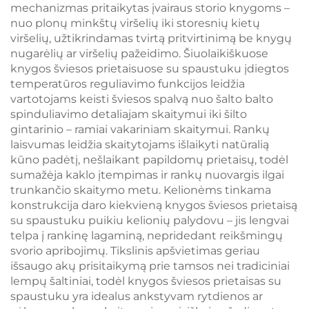
mechanizmas pritaikytas įvairaus storio knygoms –
nuo plonų minkštų viršelių iki storesnių kietų
viršelių, užtikrindamas tvirtą pritvirtinimą be knygų
nugarėlių ar viršelių pažeidimo. Šiuolaikiškuose
knygos šviesos prietaisuose su spaustuku įdiegtos
temperatūros reguliavimo funkcijos leidžia
vartotojams keisti šviesos spalvą nuo šalto balto
spinduliavimo detaliajam skaitymui iki šilto
gintarinio – ramiai vakariniam skaitymui. Rankų
laisvumas leidžia skaitytojams išlaikyti natūralią
kūno padėtį, nešlaikant papildomų prietaisų, todėl
sumažėja kaklo įtempimas ir rankų nuovargis ilgai
trunkančio skaitymo metu. Kelionėms tinkama
konstrukcija daro kiekvieną knygos šviesos prietaisą
su spaustuku puikiu kelionių palydovu – jis lengvai
telpa į rankinę lagaminą, nepridedant reikšmingų
svorio apribojimų. Tikslinis apšvietimas geriau
išsaugo akų prisitaikymą prie tamsos nei tradiciniai
lempų šaltiniai, todėl knygos šviesos prietaisas su
spaustuku yra idealus ankstyvam rytdienos ar