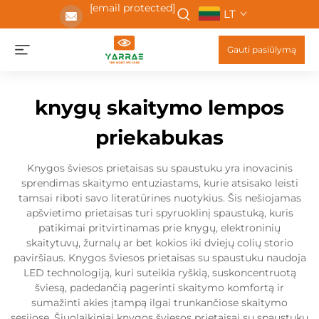
[email protected]
LT
Gauti pasiūlymą
knygų skaitymo lempos
priekabukas
Knygos šviesos prietaisas su spaustuku yra inovacinis
sprendimas skaitymo entuziastams, kurie atsisako leisti
tamsai riboti savo literatūrines nuotykius. Šis nešiojamas
apšvietimo prietaisas turi spyruoklinį spaustuką, kuris
patikimai pritvirtinamas prie knygų, elektroninių
skaitytuvų, žurnalų ar bet kokios iki dviejų colių storio
paviršiaus. Knygos šviesos prietaisas su spaustuku naudoja
LED technologiją, kuri suteikia ryškią, suskoncentruotą
šviesą, padedančią pagerinti skaitymo komfortą ir
sumažinti akies įtampą ilgai trunkančiose skaitymo
sesijose. Šiuolaikiniai knygos šviesos prietaisai su spaustuku