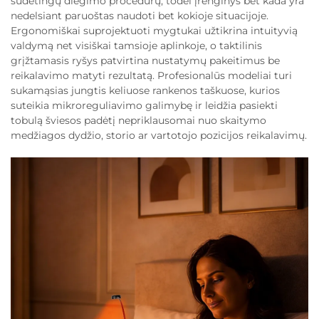
sudėtingų diegimo procedūrų, todėl įrenginys bet kada yra
nedelsiant paruoštas naudoti bet kokioje situacijoje.
Ergonomiškai suprojektuoti mygtukai užtikrina intuityvią
valdymą net visiškai tamsioje aplinkoje, o taktilinis
grįžtamasis ryšys patvirtina nustatymų pakeitimus be
reikalavimo matyti rezultatą. Profesionalūs modeliai turi
sukamąsias jungtis keliuose rankenos taškuose, kurios
suteikia mikroreguliavimo galimybę ir leidžia pasiekti
tobulą šviesos padėtį nepriklausomai nuo skaitymo
medžiagos dydžio, storio ar vartotojo pozicijos reikalavimų.