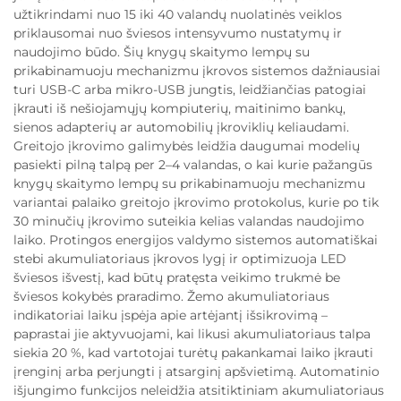
užtikrindami nuo 15 iki 40 valandų nuolatinės veiklos
priklausomai nuo šviesos intensyvumo nustatymų ir
naudojimo būdo. Šių knygų skaitymo lempų su
prikabinamuoju mechanizmu įkrovos sistemos dažniausiai
turi USB-C arba mikro-USB jungtis, leidžiančias patogiai
įkrauti iš nešiojamųjų kompiuterių, maitinimo bankų,
sienos adapterių ar automobilių įkroviklių keliaudami.
Greitojo įkrovimo galimybės leidžia daugumai modelių
pasiekti pilną talpą per 2–4 valandas, o kai kurie pažangūs
knygų skaitymo lempų su prikabinamuoju mechanizmu
variantai palaiko greitojo įkrovimo protokolus, kurie po tik
30 minučių įkrovimo suteikia kelias valandas naudojimo
laiko. Protingos energijos valdymo sistemos automatiškai
stebi akumuliatoriaus įkrovos lygį ir optimizuoja LED
šviesos išvestį, kad būtų pratęsta veikimo trukmė be
šviesos kokybės praradimo. Žemo akumuliatoriaus
indikatoriai laiku įspėja apie artėjantį išsikrovimą –
paprastai jie aktyvuojami, kai likusi akumuliatoriaus talpa
siekia 20 %, kad vartotojai turėtų pakankamai laiko įkrauti
įrenginį arba perjungti į atsarginį apšvietimą. Automatinio
išjungimo funkcijos neleidžia atsitiktiniam akumuliatoriaus