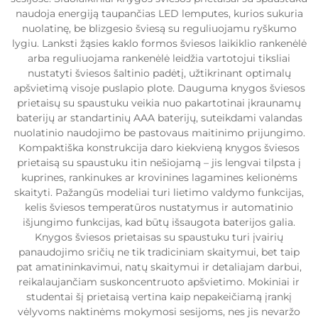
naudoja energiją taupančias LED lemputes, kurios sukuria
nuolatinę, be blizgesio šviesą su reguliuojamu ryškumo
lygiu. Lanksti žąsies kaklo formos šviesos laikiklio rankenėlė
arba reguliuojama rankenėlė leidžia vartotojui tiksliai
nustatyti šviesos šaltinio padėtį, užtikrinant optimalų
apšvietimą visoje puslapio plote. Dauguma knygos šviesos
prietaisų su spaustuku veikia nuo pakartotinai įkraunamų
baterijų ar standartinių AAA baterijų, suteikdami valandas
nuolatinio naudojimo be pastovaus maitinimo prijungimo.
Kompaktiška konstrukcija daro kiekvieną knygos šviesos
prietaisą su spaustuku itin nešiojamą – jis lengvai tilpsta į
kuprines, rankinukes ar krovinines lagamines kelionėms
skaityti. Pažangūs modeliai turi lietimo valdymo funkcijas,
kelis šviesos temperatūros nustatymus ir automatinio
išjungimo funkcijas, kad būtų išsaugota baterijos galia.
Knygos šviesos prietaisas su spaustuku turi įvairių
panaudojimo sričių ne tik tradiciniam skaitymui, bet taip
pat amatininkavimui, natų skaitymui ir detaliajam darbui,
reikalaujančiam suskoncentruoto apšvietimo. Mokiniai ir
studentai šį prietaisą vertina kaip nepakeičiamą įrankį
vėlyvoms naktinėms mokymosi sesijoms, nes jis nevaržo