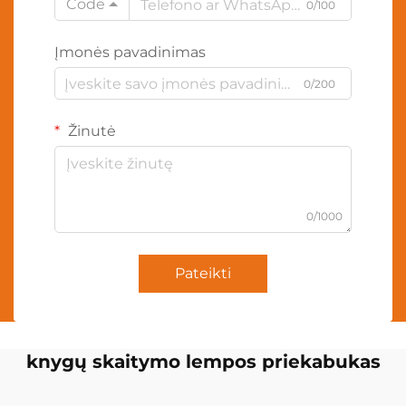
Code
0/100
Įmonės pavadinimas
0/200
Žinutė
0/1000
Pateikti
knygų skaitymo lempos priekabukas