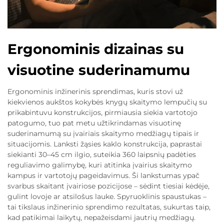
Ergonominis dizainas su
visuotine suderinamumu
Ergonominis inžinerinis sprendimas, kuris stovi už
kiekvienos aukštos kokybės knygų skaitymo lempučių su
prikabintuvu konstrukcijos, pirmiausia siekia vartotojo
patogumo, tuo pat metu užtikrindamas visuotinę
suderinamumą su įvairiais skaitymo medžiagų tipais ir
situacijomis. Lanksti žąsies kaklo konstrukcija, paprastai
siekianti 30–45 cm ilgio, suteikia 360 laipsnių padėties
reguliavimo galimybę, kuri atitinka įvairius skaitymo
kampus ir vartotojų pageidavimus. Ši lankstumas ypač
svarbus skaitant įvairiose pozicijose – sėdint tiesiai kėdėje,
gulint lovoje ar atsilošus lauke. Spyruoklinis spaustukas –
tai tikslaus inžinerinio sprendimo rezultatas, sukurtas taip,
kad patikimai laikytų, nepažeisdami jautrių medžiagų.