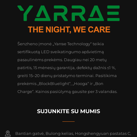
Šenzheno įmonė „Yarrae Technology“ teikia
sertifikuotą LED sveikatingumo apšvietimą
pasaulinėms prekėms. Daugiau nei 20 metų
patirtis, 15 mėnesių garantija, defektų dažnis ≤1 %,
greiti 15–20 dienų pristatymo terminai. Pasitikima
prekėmis „BlockBluelight“, „Hooga“ ir „Bon
Charge“. Kainos pasiūlymą gausite per 3 valandas.
SUJUNKITE SU MUMIS
Bantian gatvė, Bulong kelias, Hongshengyuan pastatas C,