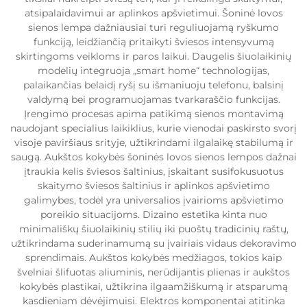
atsipalaidavimui ar aplinkos apšvietimui. Šoninė lovos
sienos lempa dažniausiai turi reguliuojamą ryškumo
funkciją, leidžiančią pritaikyti šviesos intensyvumą
skirtingoms veikloms ir paros laikui. Daugelis šiuolaikinių
modelių integruoja „smart home“ technologijas,
palaikančias belaidį ryšį su išmaniuoju telefonu, balsinį
valdymą bei programuojamas tvarkaraščio funkcijas.
Įrengimo procesas apima patikimą sienos montavimą
naudojant specialius laikiklius, kurie vienodai paskirsto svorį
visoje paviršiaus srityje, užtikrindami ilgalaikę stabilumą ir
saugą. Aukštos kokybės šoninės lovos sienos lempos dažnai
įtraukia kelis šviesos šaltinius, įskaitant susifokusuotus
skaitymo šviesos šaltinius ir aplinkos apšvietimo
galimybes, todėl yra universalios įvairioms apšvietimo
poreikio situacijoms. Dizaino estetika kinta nuo
minimališkų šiuolaikinių stilių iki puoštų tradicinių raštų,
užtikrindama suderinamumą su įvairiais vidaus dekoravimo
sprendimais. Aukštos kokybės medžiagos, tokios kaip
švelniai šlifuotas aliuminis, nerūdijantis plienas ir aukštos
kokybės plastikai, užtikrina ilgaamžiškumą ir atsparumą
kasdieniam dėvėjimuisi. Elektros komponentai atitinka