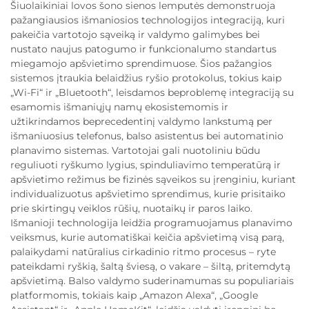
Šiuolaikiniai lovos šono sienos lemputės demonstruoja
pažangiausios išmaniosios technologijos integraciją, kuri
pakeičia vartotojo sąveiką ir valdymo galimybes bei
nustato naujus patogumo ir funkcionalumo standartus
miegamojo apšvietimo sprendimuose. Šios pažangios
sistemos įtraukia belaidžius ryšio protokolus, tokius kaip
„Wi-Fi“ ir „Bluetooth“, leisdamos beproblemę integraciją su
esamomis išmaniųjų namų ekosistemomis ir
užtikrindamos beprecedentinį valdymo lankstumą per
išmaniuosius telefonus, balso asistentus bei automatinio
planavimo sistemas. Vartotojai gali nuotoliniu būdu
reguliuoti ryškumo lygius, spinduliavimo temperatūrą ir
apšvietimo režimus be fizinės sąveikos su įrenginiu, kuriant
individualizuotus apšvietimo sprendimus, kurie prisitaiko
prie skirtingų veiklos rūšių, nuotaikų ir paros laiko.
Išmanioji technologija leidžia programuojamus planavimo
veiksmus, kurie automatiškai keičia apšvietimą visą parą,
palaikydami natūralius cirkadinio ritmo procesus – ryte
pateikdami ryškią, šaltą šviesą, o vakare – šiltą, pritemdytą
apšvietimą. Balso valdymo suderinamumas su populiariais
platformomis, tokiais kaip „Amazon Alexa“, „Google