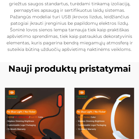
griežtus saugos standartus, turėdami tinkamą izoliaciją,
pernapyties apsaugą ir sertifikuotus laidų sistemas.
Pažangūs modeliai turi USB įkrovos lizdus, leidžiančius
patogiai įkrauti įrenginius be papildomų elektros lizdų.
Šoninė lovos sienos lempa tarnauja tiek kaip praktiškas
apšvietimo sprendimas, tiek kaip patrauklus dekoratyvinis
elementas, kuris pagerina bendrą miegamųjų atmosferą ir
suteikia būtiną užduočių apšvietimą naktinėms veikloms.
Nauji produktų pristatymai