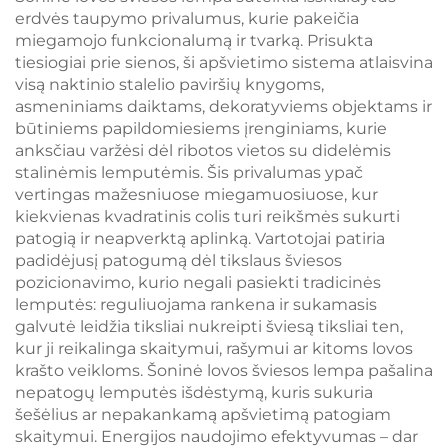
šviesos reguliatorius
erdvės taupymo privalumus, kurie pakeičia
su atmintimi, 1800
miegamojo funkcionalumą ir tvarką. Prisukta
mAh baterija, 18 val.
tiesiogiai prie sienos, ši apšvietimo sistema atlaisvina
visą naktinio stalelio paviršių knygoms,
asmeniniams daiktams, dekoratyviems objektams ir
būtiniems papildomiesiems įrenginiams, kurie
anksčiau varžėsi dėl ribotos vietos su didelėmis
stalinėmis lemputėmis. Šis privalumas ypač
vertingas mažesniuose miegamuosiuose, kur
kiekvienas kvadratinis colis turi reikšmės sukurti
patogią ir neapverktą aplinką. Vartotojai patiria
padidėjusį patogumą dėl tikslaus šviesos
pozicionavimo, kurio negali pasiekti tradicinės
lemputės: reguliuojama rankena ir sukamasis
galvutė leidžia tiksliai nukreipti šviesą tiksliai ten,
kur ji reikalinga skaitymui, rašymui ar kitoms lovos
krašto veikloms. Šoninė lovos šviesos lempa pašalina
nepatogų lemputės išdėstymą, kuris sukuria
šešėlius ar nepakankamą apšvietimą patogiam
skaitymui. Energijos naudojimo efektyvumas – dar