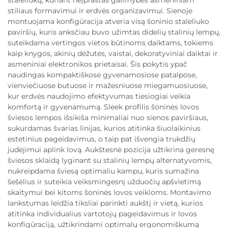
staleliukų, kuriant neįprastas galimybes asmeniniam
stiliaus formavimui ir erdvės organizavimui. Sienoje
montuojama konfigūracija atveria visą šoninio staleliuko
paviršių, kuris anksčiau buvo užimtas didelių stalinių lempų,
suteikdama vertingos vietos būtinoms daiktams, tokiems
kaip knygos, akinių dėžutės, vaistai, dekoratyviniai daiktai ir
asmeniniai elektronikos prietaisai. Šis pokytis ypač
naudingas kompaktiškose gyvenamosiose patalpose,
vienviečiuose butuose ir mažesniuose miegamuosiuose,
kur erdvės naudojimo efektyvumas tiesiogiai veikia
komfortą ir gyvenamumą. Sleek profilis šoninės lovos
šviesos lempos išsikiša minimaliai nuo sienos paviršiaus,
sukurdamas švarias linijas, kurios atitinka šiuolaikinius
estetinius pageidavimus, o taip pat išvengia trukdžių
judėjimui aplink lovą. Aukštesnė pozicija užtikrina geresnę
šviesos sklaidą lyginant su stalinių lempų alternatyvomis,
nukreipdama šviesą optimaliu kampu, kuris sumažina
šešėlius ir suteikia veiksmingesnį užduočių apšvietimą
skaitymui bei kitoms šoninės lovos veikloms. Montavimo
lankstumas leidžia tiksliai parinkti aukštį ir vietą, kurios
atitinka individualius vartotojų pageidavimus ir lovos
konfigūraciją, užtikrindami optimalų ergonomiškumą