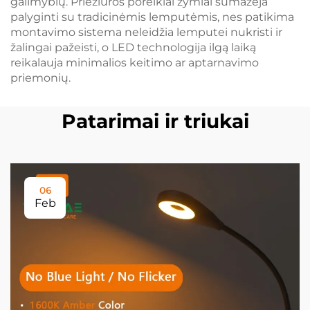
galimybių. Priežiūros poreikiai žymiai sumažėja
palyginti su tradicinėmis lemputėmis, nes patikima
montavimo sistema neleidžia lemputei nukristi ir
žalingai pažeisti, o LED technologija ilgą laiką
reikalauja minimalios keitimo ar aptarnavimo
priemonių.
Patarimai ir triukai
06
Feb