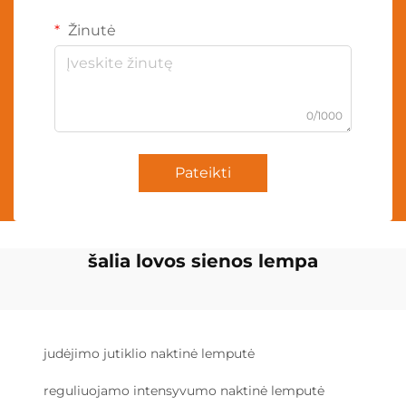
Žinutė
0/1000
Pateikti
šalia lovos sienos lempa
judėjimo jutiklio naktinė lemputė
reguliuojamo intensyvumo naktinė lemputė