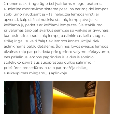
žmonėms skirtingo ūgio bei įvairioms miego įpratams.
Nuolatinė montavimo sistema pašalina nerimą dėl lempos
stabilumo naudojant ją – tai neleidžia lempos virpti ar
apversti, kaip dažnai nutinka stalinių lempų atveju, kai
keičiama jų padėtis ar keičiami lemputės. Šis stabilumo
privalumas taip pat svarbus šeimose su vaikais ar gyvūnais,
kur atsitiktinis tradicinių lempų paslinkimas kelia saugos
riziką ir gali sukelti žalą tiek lempos konstrukcijai, tiek
aplinkinėms baldų detalėms. Šoninės lovos šviesos lempos
dizainas taip pat prisideda prie gerinto valymo efektyvumo,
nes pašalinus lempos pagrindus ir laidus iš šoninio
staleliuko paviršiaus supaprastėja dulkių šalinimo ir
priežiūros procedūros, o taip pat mažėja daiktų
susikaupimas miegamųjų aplinkoje.