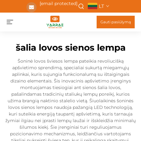
[email protected]
LT
Gauti pasiūlymą
šalia lovos sienos lempa
Šoninė lovos šviesos lempa pateikia revoliucišką
apšvietimo sprendimą, specialiai sukurtą miegamųjų
aplinkai, kuris sujungia funkcionalumą su ištaigingais
dizaino elementais. Šis inovacinis apšvietimo įrenginys
montuojamas tiesiogiai ant sienos šalia lovos,
pašalindamas tradicinių staliukų lempų poreikį, kurios
užima brangią naktinio stalelio vietą. Šiuolaikinės šoninės
lovos sienos lempos naudoja pažangią LED technologiją,
kuri suteikia energiją taupantį apšvietimą, kuris tarnauja
žymiai ilgiau nei įprasti lempų laužai ir išskleidžia minimalų
šilumos kiekį. Šie įrenginiai turi reguliuojamus
pozicionavimo mechanizmus, leidžiančius vartotojams
tiksliai nukreipti šviesą ten, kur ji reikalinga skaitymui,