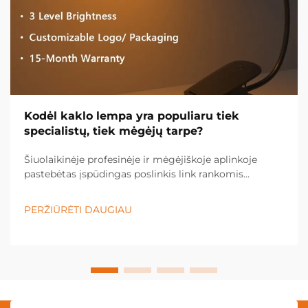
Kodėl kaklo lempa yra populiaru tiek
specialistų, tiek mėgėjų tarpe?
Šiuolaikinėje profesinėje ir mėgėjiškoje aplinkoje
pastebėtas įspūdingas poslinkis link rankomis
nevaldomų apšvietimo sprendimų, o kaklo lempa
tapo būtina įranga įvairiose pramonės šakose ir
PERŽIŪRĖTI DAUGIAU
asmeninėse srityse. Šis inovacinis apšvietimas...