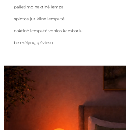
palietimo naktinė lempa
spintos jutiklinė lemputė
naktinė lemputė vonios kambariui
be mėlynųjų šviesų