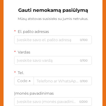
Gauti nemokamą pasiūlymą
Mūsų atstovas susisieks su jumis netrukus.
El. pašto adresas
0/100
Vardas
0/100
Tel.
Code
0/100
Įmonės pavadinimas
0/200