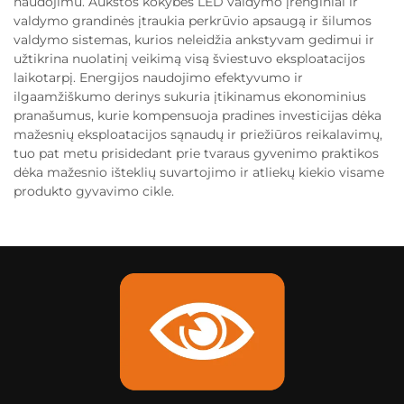
naudojimu. Aukštos kokybės LED valdymo įrenginiai ir
valdymo grandinės įtraukia perkrūvio apsaugą ir šilumos
valdymo sistemas, kurios neleidžia ankstyvam gedimui ir
užtikrina nuolatinį veikimą visą šviestuvo eksploatacijos
laikotarpį. Energijos naudojimo efektyvumo ir
ilgaamžiškumo derinys sukuria įtikinamus ekonominius
pranašumus, kurie kompensuoja pradines investicijas dėka
mažesnių eksploatacijos sąnaudų ir priežiūros reikalavimų,
tuo pat metu prisidedant prie tvaraus gyvenimo praktikos
dėka mažesnio išteklių suvartojimo ir atliekų kiekio visame
produkto gyvavimo cikle.