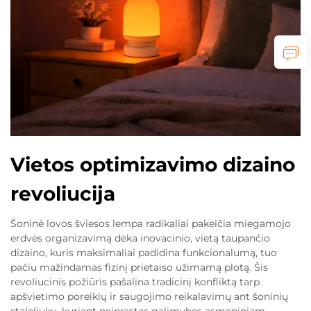
Vietos optimizavimo dizaino
revoliucija
Šoninė lovos šviesos lempa radikaliai pakeičia miegamojo
erdvės organizavimą dėka inovacinio, vietą taupančio
dizaino, kuris maksimaliai padidina funkcionalumą, tuo
pačiu mažindamas fizinį prietaiso užimamą plotą. Šis
revoliucinis požiūris pašalina tradicinį konfliktą tarp
apšvietimo poreikių ir saugojimo reikalavimų ant šoninių