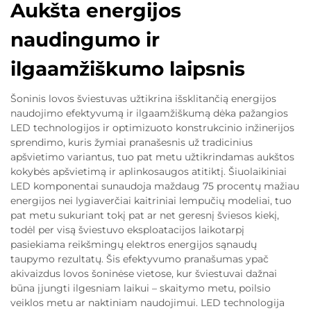
Aukšta energijos
naudingumo ir
ilgaamžiškumo laipsnis
Šoninis lovos šviestuvas užtikrina išsklitančią energijos
naudojimo efektyvumą ir ilgaamžiškumą dėka pažangios
LED technologijos ir optimizuoto konstrukcinio inžinerijos
sprendimo, kuris žymiai pranašesnis už tradicinius
apšvietimo variantus, tuo pat metu užtikrindamas aukštos
kokybės apšvietimą ir aplinkosaugos atitiktį. Šiuolaikiniai
LED komponentai sunaudoja maždaug 75 procentų mažiau
energijos nei lygiaverčiai kaitriniai lempučių modeliai, tuo
pat metu sukuriant tokį pat ar net geresnį šviesos kiekį,
todėl per visą šviestuvo eksploatacijos laikotarpį
pasiekiama reikšmingų elektros energijos sąnaudų
taupymo rezultatų. Šis efektyvumo pranašumas ypač
akivaizdus lovos šoninėse vietose, kur šviestuvai dažnai
būna įjungti ilgesniam laikui – skaitymo metu, poilsio
veiklos metu ar naktiniam naudojimui. LED technologija