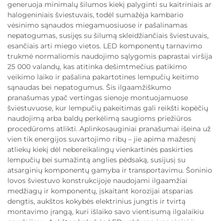
generuoja minimalų šilumos kiekį palyginti su kaitriniais ar
halogeniniais šviestuvais, todėl sumažėja kambario
vėsinimo sąnaudos miegamuosiuose ir pašalinamas
nepatogumas, susijęs su šilumą skleidžiančiais šviestuvais,
esančiais arti miego vietos. LED komponentų tarnavimo
trukmė normaliomis naudojimo sąlygomis paprastai viršija
25 000 valandų, kas atitinka dešimtmečius patikimo
veikimo laiko ir pašalina pakartotines lempučių keitimo
sąnaudas bei nepatogumus. Šis ilgaamžiškumo
pranašumas ypač vertingas sienoje montuojamuose
šviestuvuose, kur lempučių pakeitimas gali reikšti kopėčių
naudojimą arba baldų perkėlimą saugioms priežiūros
procedūroms atlikti. Aplinkosauginiai pranašumai išeina už
vien tik energijos suvartojimo ribų – jie apima mažesnį
atliekų kiekį dėl nebereikalingų vienkartinės paskirties
lempučių bei sumažintą anglies pėdsaką, susijusį su
atsarginių komponentų gamyba ir transportavimu. Šoninio
lovos šviestuvo konstrukcijoje naudojami ilgaamžiai
medžiagų ir komponentų, įskaitant korozijai atsparias
dengtis, aukštos kokybės elektrinius jungtis ir tvirtą
montavimo įrangą, kuri išlaiko savo vientisumą ilgalaikiu