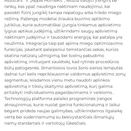
Assistant“ ir „Apple HomeKit“, leidžia valdyti įrenginį be
rankų, kas ypač naudinga naktiniam naudojimui, kai
pasiekti fizinį jungiklį tampa nepatogu arba trikdo miego
režimą. Pažengę modeliai įtraukia buvimo aptikimo
jutiklius, kurie automatiškai įjungia tinkamus apšvietimo
lygius aptikus judėjimą, užtikrindami saugų apšvietimą
naktiniam judėjimui ir tausodami energiją, kai patalpa yra
neužimta. Integracija taip pat apima miego optimizavimo
funkcijas, įskaitant palaipsniui temstančias sekas, kurios
skatina natūralų užmigimą, bei švelnų pabudimo
apšvietimą, imituojant saulėtekį, kad rytinės procedūros
būtų patogesnės. Išmaniosios lovos šono sienos lemputės
dažnai turi kelis nepriklausomai valdomus apšvietimo zonų
segmentus, leisdamos vienu metu naudoti aplinkos
apšvietimą ir tikslų skaitymo apšvietimą, kurį galima
pritaikyti individualioms pageidavimams ir veikloms.
Technologijų platforma palaiko programinės įrangos
atnaujinimus, kurie nuolat gerina funkcionalumą ir laikui
bėgant prideda naujas galimybes, užtikrindamos ilgalaikę
vertę bei suderinamumą su besivystančiais išmaniųjų
namų standartais ir vartotojų lūkesčiais.