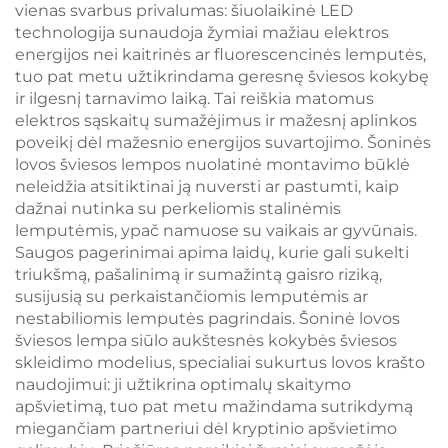
vienas svarbus privalumas: šiuolaikinė LED
technologija sunaudoja žymiai mažiau elektros
energijos nei kaitrinės ar fluorescencinės lemputės,
tuo pat metu užtikrindama geresnę šviesos kokybę
ir ilgesnį tarnavimo laiką. Tai reiškia matomus
elektros sąskaitų sumažėjimus ir mažesnį aplinkos
poveikį dėl mažesnio energijos suvartojimo. Šoninės
lovos šviesos lempos nuolatinė montavimo būklė
neleidžia atsitiktinai ją nuversti ar pastumti, kaip
dažnai nutinka su perkeliomis stalinėmis
lemputėmis, ypač namuose su vaikais ar gyvūnais.
Saugos pagerinimai apima laidų, kurie gali sukelti
triukšmą, pašalinimą ir sumažintą gaisro riziką,
susijusią su perkaistančiomis lemputėmis ar
nestabiliomis lemputės pagrindais. Šoninė lovos
šviesos lempa siūlo aukštesnės kokybės šviesos
skleidimo modelius, specialiai sukurtus lovos krašto
naudojimui: ji užtikrina optimalų skaitymo
apšvietimą, tuo pat metu mažindama sutrikdymą
miegančiam partneriui dėl kryptinio apšvietimo