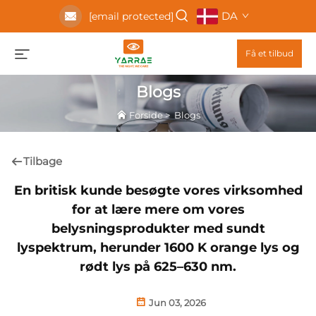
DA
[email protected]
Få et tilbud
Blogs
Forside
>
Blogs
Tilbage
En britisk kunde besøgte vores virksomhed
for at lære mere om vores
belysningsprodukter med sundt
lyspektrum, herunder 1600 K orange lys og
rødt lys på 625–630 nm.
Jun 03, 2026