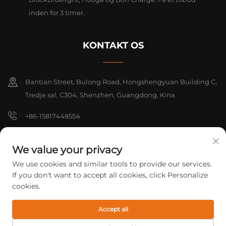
inden for 3 timer.
KONTAKT OS
Bantian Street, Bulong Road, Hongshengyuan Building C,
Tredje sal, C304, Shenzhen, Guangdong, Kina
+86-15817448554
[email protected]
We value your privacy
We use cookies and similar tools to provide our services.
Copyright © 2026 Shenzhen Yarrae Technology Co., Ltd. Beijing Alle
If you don't want to accept all cookies, click Personalize
rettigheder forbeholdes.
Privatlivspolitik
cookies.
Accept all