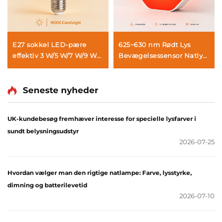
E27 sokkel LED-pære
625~630 nm Rødt Lys
effektiv 3 W/5 W/7 W/9 W
Bevægelsessensor Natlys
1600 K amber
Egnet til badeværelser,
søvnunderstøttende pære
soveværelser, stuer,
til soveværelse og stue
gangarealer og trapper
Seneste nyheder
UK-kundebesøg fremhæver interesse for specielle lysfarver i
sundt belysningsudstyr
2026-07-25
Hvordan vælger man den rigtige natlampe: Farve, lysstyrke,
dimning og batterilevetid
2026-07-10