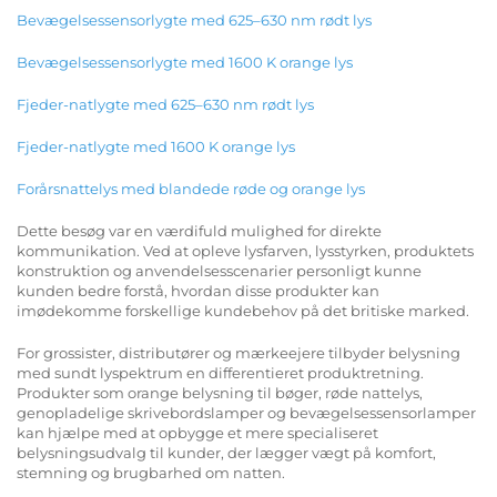
Bevægelsessensorlygte med 625–630 nm rødt lys
Bevægelsessensorlygte med 1600 K orange lys
Fjeder-natlygte med 625–630 nm rødt lys
Fjeder-natlygte med 1600 K orange lys
Forårsnattelys med blandede røde og orange lys
Dette besøg var en værdifuld mulighed for direkte
kommunikation. Ved at opleve lysfarven, lysstyrken, produktets
konstruktion og anvendelsesscenarier personligt kunne
kunden bedre forstå, hvordan disse produkter kan
imødekomme forskellige kundebehov på det britiske marked.
For grossister, distributører og mærkeejere tilbyder belysning
med sundt lyspektrum en differentieret produktretning.
Produkter som orange belysning til bøger, røde nattelys,
genopladelige skrivebordslamper og bevægelsessensorlamper
kan hjælpe med at opbygge et mere specialiseret
belysningsudvalg til kunder, der lægger vægt på komfort,
stemning og brugbarhed om natten.