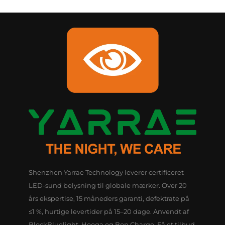
Shenzhen Yarrae Technology leverer certificeret
LED-sund belysning til globale mærker. Over 20
års ekspertise, 15 måneders garanti, defektrate på
≤1 %, hurtige levertider på 15–20 dage. Anvendt af
BlockBluelight, Hooga og Bon Charge. Få et tilbud