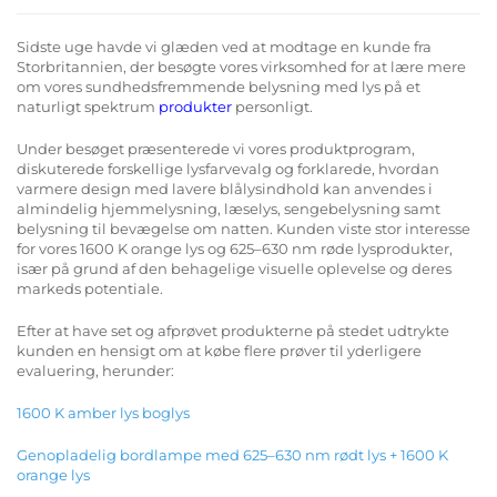
Sidste uge havde vi glæden ved at modtage en kunde fra
Storbritannien, der besøgte vores virksomhed for at lære mere
om vores sundhedsfremmende belysning med lys på et
naturligt spektrum
produkter
personligt.
Under besøget præsenterede vi vores produktprogram,
diskuterede forskellige lysfarvevalg og forklarede, hvordan
varmere design med lavere blålysindhold kan anvendes i
almindelig hjemmelysning, læselys, sengebelysning samt
belysning til bevægelse om natten. Kunden viste stor interesse
for vores 1600 K orange lys og 625–630 nm røde lysprodukter,
især på grund af den behagelige visuelle oplevelse og deres
markeds potentiale.
Efter at have set og afprøvet produkterne på stedet udtrykte
kunden en hensigt om at købe flere prøver til yderligere
evaluering, herunder:
1600 K amber lys boglys
Genopladelig bordlampe med 625–630 nm rødt lys + 1600 K
orange lys