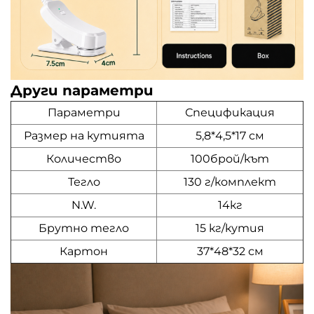
Други параметри
Параметри
Спецификация
Размер на кутията
5,8*4,5*17 см
Количество
100брой/кът
Тегло
130 г/комплект
N.W.
14кг
Брутно тегло
15 кг/кутия
Картон
37*48*32 см