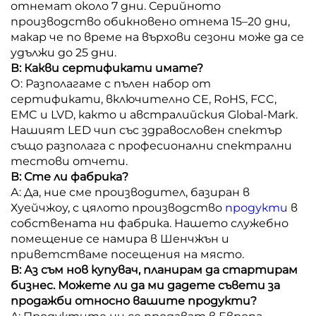
отнемат около 7 дни. Серийното
производство обикновено отнема 15–20 дни,
макар че по време на върхови сезони може да се
удължи до 25 дни.
В: Какви сертификати имате?
О: Разполагаме с пълен набор от
сертификати, включително CE, RoHS, FCC,
EMC и LVD, както и австралийския Global-Mark.
Нашият LED чип със здравословен спектър
също разполага с професионални спектрални
тестови отчети.
В: Сте ли фабрика?
А: Да, ние сме производител, базиран в
Хуейчжоу, с цялото производство
продукти
в
собствената ни фабрика. Нашето служебно
помещение се намира в Шенчжън и
приветстваме посещения на място.
В: Аз съм нов купувач, планирам да стартирам
бизнес. Можете ли да ми дадете съвети за
продажби относно вашите продукти?