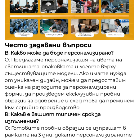
Често задавани въпроси
В: Какво може да бъде персонализирано?
О: Предлагаме персонализация на цвета на
светлината, опаковката и логото върху
съществуващите модели. Ако имате нужда
от уникален дизайн, можем да предоставим
оценка на разходите за персонализирани
форми, да произведем ексклузивни пробни
образци за одобрение и след това да преминем
към серийно производство.
В: Какъв е вашият типичен срок за
изпълнение?
О: Готовите пробни образци се изпращат в
рамките на 3 дни, докато персонализираните