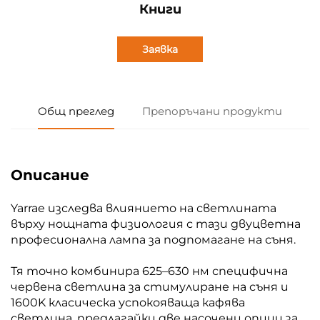
Книги
Заявка
Общ преглед
Препоръчани продукти
Описание
Yarrae изследва влиянието на светлината
върху нощната физиология с тази двуцветна
професионална лампа за подпомагане на съня.
Тя точно комбинира 625–630 нм специфична
червена светлина за стимулиране на съня и
1600K класическа успокояваща кафява
светлина, предлагайки две насочени опции за