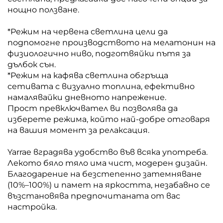
нощно ползване.
*Режим на червена светлина цели да
подпомогне производството на мелатонин на
физиологично ниво, подготвяйки пътя за
дълбок сън.
*Режим на кафява светлина обгръща
сетивата с визуално топлина, ефективно
намалявайки дневното напрежение.
Прост превключвател ви позволява да
изберете режима, който най-добре отговаря
на вашия момент за релаксация.
Yarrae вградява удобство във всяка употреба.
Лекото бяло тяло има чист, модерен дизайн.
Благодарение на безстепенно затемняване
(10%–100%) и памет на яркостта, незабавно се
възстановява предпочитаната от вас
настройка.