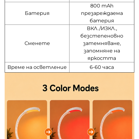
800 mAh
Батерия
презареждаема
батерия
ВКЛ./ИЗКЛ.,
безстепеновно
Сменете
затемняване,
запомняне на
яркостта
Време на осветление
6-60 часа