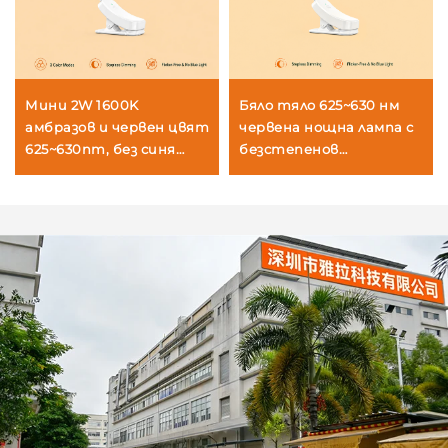
Мини 2W 1600K
Бяло тяло 625~630 нм
амбразов и червен цвят
червена нощна лампа с
625~630nm, без синя
безстепенов
светлина и трептене,
регулатор на
бяло тяло, LED лампа за
яркостта, функция за
книги
запомняне на
автоматичната
яркост, батерия 800
mAh, работно време 60
часа, бързо зареждане
за 1 час