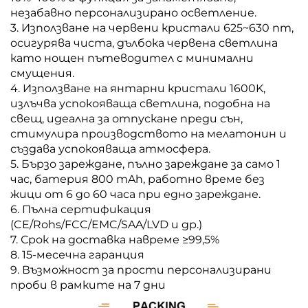
незабавно персонализирано осветление.
3. Използване на червени кристали 625~630 nm,
осигурява чиста, дълбока червена светлина
като нощен пътеводител с минимални
смущения.
4. Използване на янтарни кристали 1600K,
излъчва успокояваща светлина, подобна на
свещ, идеална за отпускане преди сън,
стимулира производството на мелатонин и
създава успокояваща атмосфера.
5. Бързо зареждане, пълно зареждане за само 1
час, батерия 800 mAh, работно време без
жици от 6 до 60 часа при едно зареждане.
6. Пълна сертификация
(CE/Rohs/FCC/EMC/SAA/LVD и др.)
7. Срок на доставка навреме ≥99,5%
8. 15-месечна гаранция
9. Възможност за прости персонализирани
проби в рамките на 7 дни