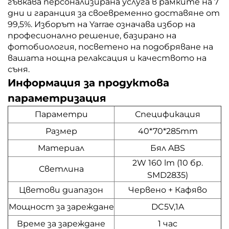
гъвкава персонализирана услуга в рамките на 7
дни и гаранция за своевременно доставяне от
99,5%. Изборът на Yarrae означава избор на
професионално решение, базирано на
фотобиология, посветено на подобряване на
вашата нощна релаксация и качеството на
съня.
Информация за продуктова
параметризация
Параметри
Спецификация
Размер
40*70*285mm
Материал
Бял ABS
2W 160 lm (10 бр.
Светлина
SMD2835)
Цветови диапазон
Червено + Кафяво
Мощност за зареждане
DC5V,1A
Време за зареждане
1 час