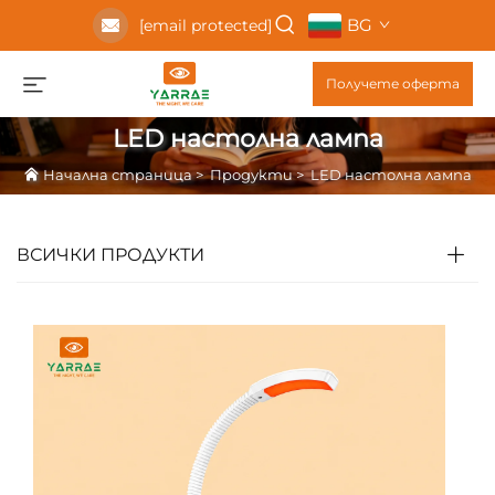
BG
[email protected]
Получете оферта
LED настолна лампа
Начална страница
>
Продукти
>
LED настолна лампа
ВСИЧКИ ПРОДУКТИ