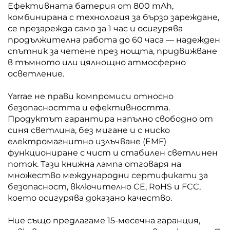
Ефективната батерия от 800 mAh,
комбинирана с технология за бързо зареждане,
се презарежда само за 1 час и осигурява
продължителна работа до 60 часа — надежден
спътник за четене през нощта, придвижване
в тъмното или цялнощно атмосферно
осветление.
Yarrae не прави компромиси относно
безопасността и ефективността.
Продуктът гарантира напълно свободно от
синя светлина, без мигане и с ниско
електромагнитно излъчване (EMF)
функциониране с чист и стабилен светлинен
поток. Тази книжна лампа отговаря на
множество международни сертификати за
безопасност, включително CE, RoHS и FCC,
което осигурява доказано качество.
Ние също предлагаме 15-месечна гаранция,