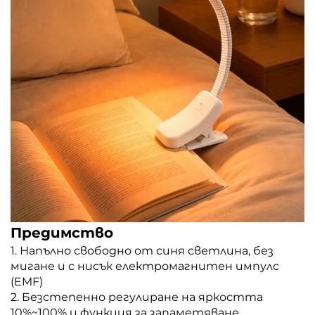
Предимство
1. Напълно свободно от синя светлина, без
мигане и с нисък електромагнитен импулс
(EMF)
2. Безстепенно регулиране на яркостта
10%~100% и функция за запаметяване,