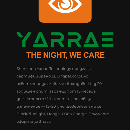
Shenzhen Yarrae Technology предлага
сертифицирано LED здравословно
осветление за глобални брандове. Над 20-
годишен опит, гаранция от 15 месеца,
дефектност ≤1 %, кратки срокове за
изпълнение — 15–20 дни. Доверяват ни се
BlockBluelight, Hooga и Bon Charge. Получете
оферта за 3 часа.