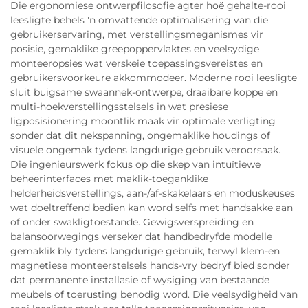
Die ergonomiese ontwerpfilosofie agter hoë gehalte-rooi
leesligte behels 'n omvattende optimalisering van die
gebruikerservaring, met verstellingsmeganismes vir
posisie, gemaklike greepoppervlaktes en veelsydige
monteeropsies wat verskeie toepassingsvereistes en
gebruikersvoorkeure akkommodeer. Moderne rooi leesligte
sluit buigsame swaannek-ontwerpe, draaibare koppe en
multi-hoekverstellingsstelsels in wat presiese
ligposisionering moontlik maak vir optimale verligting
sonder dat dit nekspanning, ongemaklike houdings of
visuele ongemak tydens langdurige gebruik veroorsaak.
Die ingenieurswerk fokus op die skep van intuïtiewe
beheerinterfaces met maklik-toeganklike
helderheidsverstellings, aan-/af-skakelaars en moduskeuses
wat doeltreffend bedien kan word selfs met handsakke aan
of onder swakligtoestande. Gewigsverspreiding en
balansoorwegings verseker dat handbedryfde modelle
gemaklik bly tydens langdurige gebruik, terwyl klem-en
magnetiese monteerstelsels hands-vry bedryf bied sonder
dat permanente installasie of wysiging van bestaande
meubels of toerusting benodig word. Die veelsydigheid van