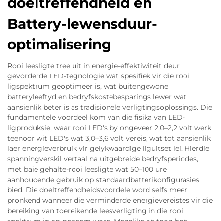
doeltreffendheid en
Battery-lewensduur-
optimalisering
Rooi leesligte tree uit in energie-effektiwiteit deur
gevorderde LED-tegnologie wat spesifiek vir die rooi
ligspektrum geoptimeer is, wat buitengewone
batteryleeftyd en bedryfskostebesparings lewer wat
aansienlik beter is as tradisionele verligtingsoplossings. Die
fundamentele voordeel kom van die fisika van LED-
ligproduksie, waar rooi LED's by ongeveer 2,0–2,2 volt werk
teenoor wit LED's wat 3,0–3,6 volt vereis, wat tot aansienlik
laer energieverbruik vir gelykwaardige liguitset lei. Hierdie
spanningverskil vertaal na uitgebreide bedryfsperiodes,
met baie gehalte-rooi leesligte wat 50–100 ure
aanhoudende gebruik op standaardbatterikonfigurasies
bied. Die doeltreffendheidsvoordele word selfs meer
pronkend wanneer die verminderde energievereistes vir die
bereiking van toereikende leesverligting in die rooi