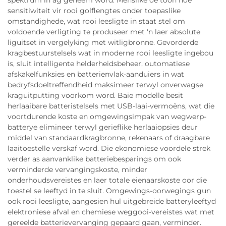
spektrum in ag geneem word. Menslike oë toon hoë
sensitiwiteit vir rooi golflengtes onder toepaslike
omstandighede, wat rooi leesligte in staat stel om
voldoende verligting te produseer met 'n laer absolute
liguitset in vergelyking met witligbronne. Gevorderde
kragbestuurstelsels wat in moderne rooi leesligte ingebou
is, sluit intelligente helderheidsbeheer, outomatiese
afskakelfunksies en batterienvlak-aanduiers in wat
bedryfsdoeltreffendheid maksimeer terwyl onverwagse
kraguitputting voorkom word. Baie modelle besit
herlaaibare batteristelsels met USB-laai-vermoëns, wat die
voortdurende koste en omgewingsimpak van wegwerp-
batterye elimineer terwyl gerieflike herlaaiopsies deur
middel van standaardkragbronne, rekenaars of draagbare
laaitoestelle verskaf word. Die ekonomiese voordele strek
verder as aanvanklike batteriebesparings om ook
verminderde vervangingskoste, minder
onderhoudsvereistes en laer totale eienaarskoste oor die
toestel se leeftyd in te sluit. Omgewings-oorwegings gun
ook rooi leesligte, aangesien hul uitgebreide batteryleeftyd
elektroniese afval en chemiese weggooi-vereistes wat met
gereelde batterievervanging gepaard gaan, verminder.