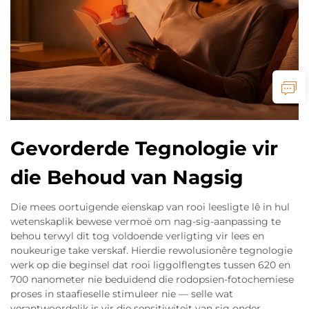
Gevorderde Tegnologie vir
die Behoud van Nagsig
Die mees oortuigende eienskap van rooi leesligte lê in hul
wetenskaplik bewese vermoë om nag-sig-aanpassing te
behou terwyl dit tog voldoende verligting vir lees en
noukeurige take verskaf. Hierdie rewolusionêre tegnologie
werk op die beginsel dat rooi liggolflengtes tussen 620 en
700 nanometer nie beduidend die rodopsien-fotochemiese
proses in staafieselle stimuleer nie — selle wat
verantwoordelik is vir die sensitiwiteit van sig onder