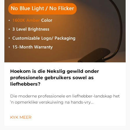
Hoekom is die Nekslig gewild onder
professionele gebruikers sowel as
liefhebbers?
Die moderne professionele en liefhebber-landskap het
’n opmerklike verskuiwing na hands-vry
verligtingsoplossings beleef, met die nekslig wat ’n
onmisbare gereedskap geword het oor ’n wye
KYK MEER
verskeidenheid nydige en persoonlike toepassings.
Hierdie innoverende verligting...