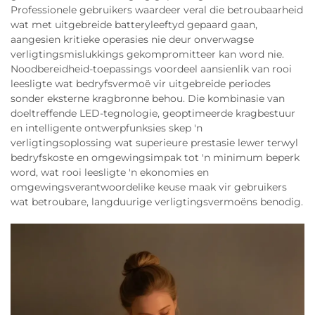
Professionele gebruikers waardeer veral die betroubaarheid
wat met uitgebreide batteryleeftyd gepaard gaan,
aangesien kritieke operasies nie deur onverwagse
verligtingsmislukkings gekompromitteer kan word nie.
Noodbereidheid-toepassings voordeel aansienlik van rooi
leesligte wat bedryfsvermoë vir uitgebreide periodes
sonder eksterne kragbronne behou. Die kombinasie van
doeltreffende LED-tegnologie, geoptimeerde kragbestuur
en intelligente ontwerpfunksies skep 'n
verligtingsoplossing wat superieure prestasie lewer terwyl
bedryfskoste en omgewingsimpak tot 'n minimum beperk
word, wat rooi leesligte 'n ekonomies en
omgewingsverantwoordelike keuse maak vir gebruikers
wat betroubare, langduurige verligtingsvermoëns benodig.