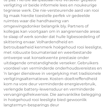
verligting vir beide informele lees en noukeurige
tegniese werk. Die nie-versteurende aard van rooi
lig maak hierdie toestelle perfek vir gedeelde
ruimtes waar die handhawing van
omgewingsdonker belangrik bly. Partners of
kollegas kan voortgaan om in aangrensende areas
te slaap of werk sonder dat hulle ligbesoedeling of
skittering ervaar. Volhardendheid en
betroubaarheid kenmerk hoëgehoud rooi leesligte,
met robuuste boumateriaal en weerbestande
ontwerpe wat konsekwente prestasie onder
uitdagende omstandighede verseker. Gebruikers
voordeel van verminderde onderhoudsvereistes en
’n langer dienslewe in vergelyking met tradisionele
verligtingsalternatiewe. Kosten-doeltreffendheid
kom na vore deur verminderde energieverbruik,
verlengde battery-lewensduur en verminderde
vervangingsfrekwensie. Die aanvanklike belegging
in hoëgehoud rooi leesligte bied gewoonlik
langtermyn-besparings deur