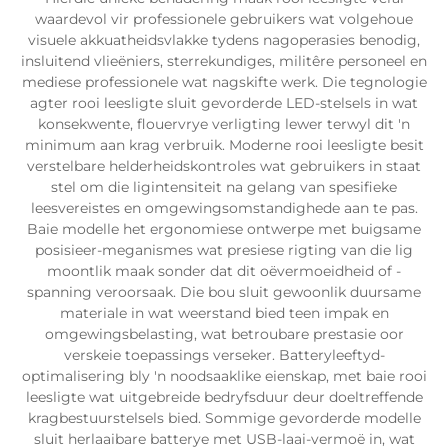
waardevol vir professionele gebruikers wat volgehoue
visuele akkuatheidsvlakke tydens nagoperasies benodig,
insluitend vlieëniers, sterrekundiges, militêre personeel en
mediese professionele wat nagskifte werk. Die tegnologie
agter rooi leesligte sluit gevorderde LED-stelsels in wat
konsekwente, flouervrye verligting lewer terwyl dit 'n
minimum aan krag verbruik. Moderne rooi leesligte besit
verstelbare helderheidskontroles wat gebruikers in staat
stel om die ligintensiteit na gelang van spesifieke
leesvereistes en omgewingsomstandighede aan te pas.
Baie modelle het ergonomiese ontwerpe met buigsame
posisieer-meganismes wat presiese rigting van die lig
moontlik maak sonder dat dit oëvermoeidheid of -
spanning veroorsaak. Die bou sluit gewoonlik duursame
materiale in wat weerstand bied teen impak en
omgewingsbelasting, wat betroubare prestasie oor
verskeie toepassings verseker. Batteryleeftyd-
optimalisering bly 'n noodsaaklike eienskap, met baie rooi
leesligte wat uitgebreide bedryfsduur deur doeltreffende
kragbestuurstelsels bied. Sommige gevorderde modelle
sluit herlaaibare batterye met USB-laai-vermoë in, wat