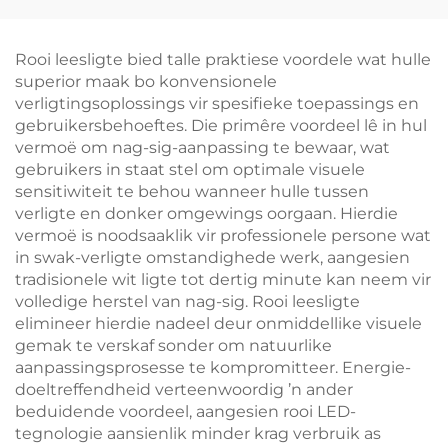
Verdimer Outomatiese
Amberkleur Leeslig
Helderkheid Geheue
Swart Liggaam
800mAh Battery 60U
Boeklig
Rooi leesligte bied talle praktiese voordele wat hulle
Loop Tyd 1-Uur Vinnige
superior maak bo konvensionele
Laai
verligtingsoplossings vir spesifieke toepassings en
gebruikersbehoeftes. Die primêre voordeel lê in hul
vermoë om nag-sig-aanpassing te bewaar, wat
gebruikers in staat stel om optimale visuele
sensitiwiteit te behou wanneer hulle tussen
verligte en donker omgewings oorgaan. Hierdie
vermoë is noodsaaklik vir professionele persone wat
in swak-verligte omstandighede werk, aangesien
tradisionele wit ligte tot dertig minute kan neem vir
volledige herstel van nag-sig. Rooi leesligte
elimineer hierdie nadeel deur onmiddellike visuele
gemak te verskaf sonder om natuurlike
aanpassingsprosesse te kompromitteer. Energie-
doeltreffendheid verteenwoordig ’n ander
beduidende voordeel, aangesien rooi LED-
tegnologie aansienlik minder krag verbruik as