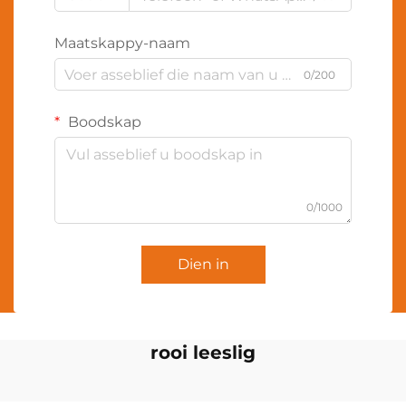
Maatskappy-naam
0/200
Boodskap
0/1000
Dien in
rooi leeslig