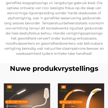
gerieflike kragoplossings vir langdurige gebruik bied. Die
optiese ontwerp van rooi leesligte fokus op die skep van
eenvormige ligverspreiding sonder harde skaduwees of
skyfverligting, wat 'n gerieflike leeservaring gedurende
lang sessies bevorder. Temperatuurbeheerstelsels voorkom
oorverhitting terwyl dit konsekwente liguitset gedurende
die hele bedryfsiklus behou. Hierdie verligtingsoplossings
het gewildheid verwerf onder buitelug-entoesiaste,
noodhulpwerkers en gesondheidswerkers wat betroubare
verligting benodig wat natuurlike slaampatrone bewaar en
waaksaamheid tydens kritieke take handhaaf.
Nuwe produkvrystellings