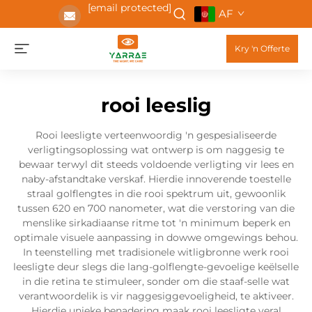
[email protected]
AF
Kry 'n Offerte
rooi leeslig
Rooi leesligte verteenwoordig 'n gespesialiseerde
verligtingsoplossing wat ontwerp is om naggesig te
bewaar terwyl dit steeds voldoende verligting vir lees en
naby-afstandtake verskaf. Hierdie innoverende toestelle
straal golflengtes in die rooi spektrum uit, gewoonlik
tussen 620 en 700 nanometer, wat die verstoring van die
menslike sirkadiaanse ritme tot 'n minimum beperk en
optimale visuele aanpassing in dowwe omgewings behou.
In teenstelling met tradisionele witligbronne werk rooi
leesligte deur slegs die lang-golflengte-gevoelige keëlselle
in die retina te stimuleer, sonder om die staaf-selle wat
verantwoordelik is vir naggesiggevoeligheid, te aktiveer.
Hierdie unieke benadering maak rooi leesligte veral