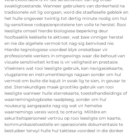
swakligtoestande. Wanneer gebruikers van donkerheid na
tradisionele wit lig oorgaan, word die staafieselle gebleik en
het hulle ongeveer twintig tot dertig minute nodig om hul
lig-sensitiewe rodopsienproteïene ten volle te herstel. Rooi
leesligte omseil hierdie biologiese beperking deur
hoofsaaklik keëlselle te aktiveer, wat baie vinniger herstel
en nie die algehele vermoë tot nag-sig beïnvloed nie.
Hierdie tegnologiese voordeel blyk onskatbaar vir
professionele werkers in omgewings waar die behoud van
visuele sensitiwiteit krities is vir veiligheid en prestasie.
Vlieëniers wat rooi leesligte gebruik, kan navigasiekaarte,
vlugplanne en instrumentlesings nagaan sonder om hul
vermoë om buite die kajuit in swak lig te sien, in gevaar te
stel. Sterrekundiges maak grootliks gebruik van rooi
leesligte wanneer hulle sterrekaarte, toestelhandleidings of
waarnemingslogboeke raadpleeg, sonder om hul
noukeurig aangepaste nag-sig wat vir hemelse
waarnemings vereis word, te ontwrig. Militêre en
sekuriteitspersoneel vertrou op rooi leesligte om kaarte,
kommunikasietoestelle en operasionele dokumentasie te
bestudeer terwyl hulle hul taktiese voordeel in die donker