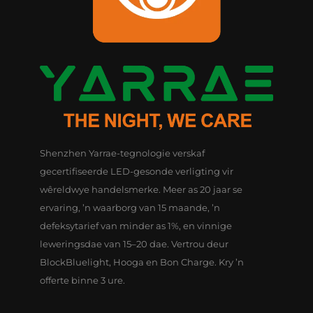
Shenzhen Yarrae-tegnologie verskaf
gecertifiseerde LED-gesonde verligting vir
wêreldwye handelsmerke. Meer as 20 jaar se
ervaring, ’n waarborg van 15 maande, ’n
defeksytarief van minder as 1%, en vinnige
leweringsdae van 15–20 dae. Vertrou deur
BlockBluelight, Hooga en Bon Charge. Kry ’n
offerte binne 3 ure.