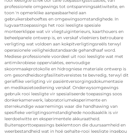
rooi leesligte strek oor talle toepassingssituasies, van
professionele omgewings tot ontspanningsaktiwiteite, en
toon 'n opmerklike aanpasbaarheid aan
gebruikersbehoeftes en omgewingsomstandighede. In
lugvaarttoepassings het rooi leesligte spesiale
monteerklippe wat vir vliegtuiginterieurs, kaarthouers en
beheelpanele ontwerp is, en verskaf vlieëniers betroubare
verligting wat voldoen aan kokpitverligtingsreëls terwyl
operasionele veiligheidsstandaarde gehandhaaf word.
Mediese professionele voordeel uit rooi leesligte wat met
antimikrobiese oppervlaktes, eenvoudige
skoonmaakprotokolle en hidrogniese materiale ontwerp is
om gesondheidsorgfasiliteitvereistes te bevredig, terwyl dit
gerieflike verligting vir pasiëntversorgingsdokumentasie
en medikasietoediening verskaf. Onderwysomgewings
gebruik rooi leesligte vir spesialiseerde toepassings soos
donkerkamerwerk, laboratoriumeksperimente en
sterrekundige waarnemings waar die handhawing van
spesifieke verligtingsomstandighede noodsaaklik is vir
leerdoelwitte en eksperimentele akkuraatheid.
Buitensporttoepassings beklemtoon die duursaamheid en
weerbestandheid wat in hoë gehalte-rooi leesligte ingebou