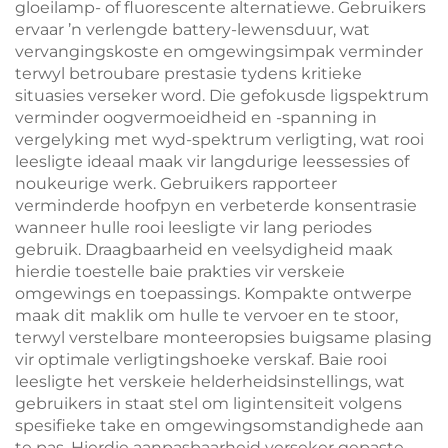
gloeilamp- of fluorescente alternatiewe. Gebruikers
ervaar ’n verlengde battery-lewensduur, wat
vervangingskoste en omgewingsimpak verminder
terwyl betroubare prestasie tydens kritieke
situasies verseker word. Die gefokusde ligspektrum
verminder oogvermoeidheid en -spanning in
vergelyking met wyd-spektrum verligting, wat rooi
leesligte ideaal maak vir langdurige leessessies of
noukeurige werk. Gebruikers rapporteer
verminderde hoofpyn en verbeterde konsentrasie
wanneer hulle rooi leesligte vir lang periodes
gebruik. Draagbaarheid en veelsydigheid maak
hierdie toestelle baie prakties vir verskeie
omgewings en toepassings. Kompakte ontwerpe
maak dit maklik om hulle te vervoer en te stoor,
terwyl verstelbare monteeropsies buigsame plasing
vir optimale verligtingshoeke verskaf. Baie rooi
leesligte het verskeie helderheidsinstellings, wat
gebruikers in staat stel om ligintensiteit volgens
spesifieke take en omgewingsomstandighede aan
te pas. Hierdie aanpasbaarheid verseker gepaste