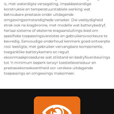
is, met waterdigte versegeling, impakbestandige
konstruksie en temperatuurstabiele werking wat
betroubare prestasie onder uitdagende
omgewingsomstandighede verseker. Die veelsydigheid
strek ook na kragbronne, met modelle wat batterybedryf,
herlaai-sisteme of eksterne kragaansluitings bied om
spesifieke toepassingsvereistes en gebruikersvoorkeure te
bevredig. Eenvoudige onderhoud kenmerk goed-ontwerpte
rooi leesligte, met gebruiker-vervangbare komponente,
toeganklike batterykamers en reguit
skoonmaakprosedures wat stilstand en bedryfsversteurings
tot 'n minimum beperk terwyl toestellevensduur en
prestasiekonsekwentheid oor verskeie uitdagende
toepassings en omgewings maksimeer.