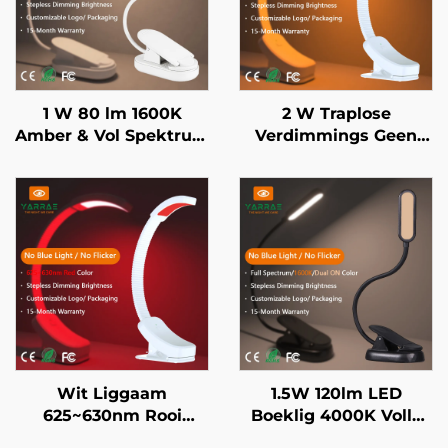
1 W 80 lm 1600K
2 W Traplose
Amber & Vol Spektrum
Verdimmings Geen
Kleur Geen Blou Lig &
Blou 1600K Amber
Flikkering Wit
Verligtingskleur Swart
Liggaam LED Boeklig
Liggaam LED Boeklig
Wit Liggaam
1.5W 120lm LED
625~630nm Rooi
Boeklig 4000K Volle
Naglig Stappelose
Spektrum & 1600K