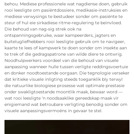
behou. Mediese professionele wat nagdiense doen, gebruik
rooi leesligte om pasiëntdossiere, medikasie-instruksies en
mediese verwysings te bestudeer sonder om pasiënte te
steur of hul eie sirkadiese ritme-regulering te beïnvloed.
Die behoud van nag-sig strek ook na
ontspanningsgebruike, waar kampeerders, jagters en
buitelugliefhebbers rooi leesligte gebruik om te navigeer,
kaarte te lees of kampwerk te doen sonder om insekte aan
te trek of die gedragspatrone van wilde diere te ontwrig.
Noodhulpwerkers voordeel van die behoud van visuele
aanpassing wanneer hulle tussen verligte reddingsvoertuie
en donker noodtoestande oorgaan. Die tegnologie verseker
dat kritieke visuele inligting steeds toeganklik bly terwyl
die natuurlike biologiese prosesse wat optimale prestasie
onder swakligtoestande moontlik maak, bewaar word —
wat rooi leesligte ‘n noodsaaklike gereedskap maak vir
enigiemand wat betroubare verligting benodig sonder om
visuele aanpassingsvermoëns in gevaar te stel.