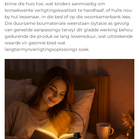
binne die huis toe, wat kinders aanmoedig om
konsekwente verligtingskwaliteit te handhaaf, of hulle nou
by hul lessenaar, in die bed of op die woonkamerbank lees.
Die duursame boumateriale weerstaan slytasie as gevolg
van gereelde aanpassings terwyl dit gladde werking behou
gedurende die produk se lang lewensduur, wat uitstekende
waarde vir gesinne bied wat
langtermynverligtingsoplossings soek.