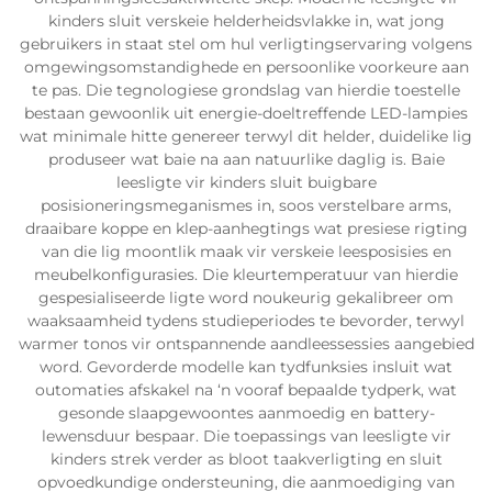
kinders sluit verskeie helderheidsvlakke in, wat jong
gebruikers in staat stel om hul verligtingservaring volgens
omgewingsomstandighede en persoonlike voorkeure aan
te pas. Die tegnologiese grondslag van hierdie toestelle
bestaan gewoonlik uit energie-doeltreffende LED-lampies
wat minimale hitte genereer terwyl dit helder, duidelike lig
produseer wat baie na aan natuurlike daglig is. Baie
leesligte vir kinders sluit buigbare
posisioneringsmeganismes in, soos verstelbare arms,
draaibare koppe en klep-aanhegtings wat presiese rigting
van die lig moontlik maak vir verskeie leesposisies en
meubelkonfigurasies. Die kleurtemperatuur van hierdie
gespesialiseerde ligte word noukeurig gekalibreer om
waaksaamheid tydens studieperiodes te bevorder, terwyl
warmer tonos vir ontspannende aandleessessies aangebied
word. Gevorderde modelle kan tydfunksies insluit wat
outomaties afskakel na ‘n vooraf bepaalde tydperk, wat
gesonde slaapgewoontes aanmoedig en battery-
lewensduur bespaar. Die toepassings van leesligte vir
kinders strek verder as bloot taakverligting en sluit
opvoedkundige ondersteuning, die aanmoediging van