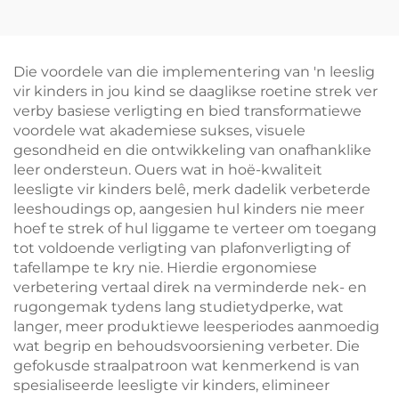
Spektrum & 1600K
Swart 3 Verstelbare
Amberkleur Leeslig
Helderheid Instellings
Swart Liggaam
met 1800Mah
Boeklig
Herlaaibare Battery
Die voordele van die implementering van 'n leeslig
vir kinders in jou kind se daaglikse roetine strek ver
verby basiese verligting en bied transformatiewe
voordele wat akademiese sukses, visuele
gesondheid en die ontwikkeling van onafhanklike
leer ondersteun. Ouers wat in hoë-kwaliteit
leesligte vir kinders belê, merk dadelik verbeterde
leeshoudings op, aangesien hul kinders nie meer
hoef te strek of hul liggame te verteer om toegang
tot voldoende verligting van plafonverligting of
tafellampe te kry nie. Hierdie ergonomiese
verbetering vertaal direk na verminderde nek- en
rugongemak tydens lang studietydperke, wat
langer, meer produktiewe leesperiodes aanmoedig
wat begrip en behoudsvoorsiening verbeter. Die
gefokusde straalpatroon wat kenmerkend is van
spesialiseerde leesligte vir kinders, elimineer