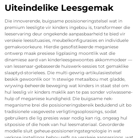
Uiteindelike Leesgemak
Die innoverende, buigsame posisioneringstelsel wat in
premium leesligte vir kinders ingebou is, transformeer die
leeservaring deur ongekende aanpasbaarheid te bied vir
verskeie leessituasies, meubelkonfigurasies en individuele
gemakvoorkeure. Hierdie gesofistikeerde meganiese
ontwerp maak presiese ligplasing moontlik wat die
dinamiese aard van kinderleesgewoontes akkommodeer —
van lessenaar-gebaseerde huiswerk-sessies tot gemaklike
slaaptyd-storielees. Die multi-gewrig-artikulasiestelsel
beskik gewoonlik oor 'n stewige metaalbou met gladde,
wrywing-beheerde beweging wat kinders in staat stel om
hul leeslig vir kinders maklik aan te pas sonder volwassene-
hulp of meganiese kundigheid. Die buigsame nek-
meganisme brei die posisioneringsbereik beduidend uit bo
tradisionele vasgeveste verligtingsoplossings, sodat
gebruikers die lig presies waar nodig kan rig, ongeag hul
sitposisie of die hoek van hul leesmateriaal. Gevorderde
modelle sluit geheue-posisioneringstegnologie in wat
verkose instellings behou selfs na verskeie aanpassings, wat