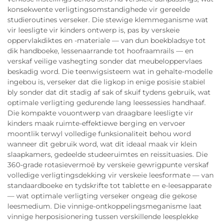
konsekwente verligtingsomstandighede vir gereelde
studieroutines verseker. Die stewige klemmeganisme wat
vir leesligte vir kinders ontwerp is, pas by verskeie
oppervlakdiktes en -materiale — van dun boekbladsye tot
dik handboeke, lessenaarrande tot hoofraamrails — en
verskaf veilige vashegting sonder dat meubeloppervlaes
beskadig word. Die teenwigsisteem wat in gehalte-modelle
ingebou is, verseker dat die ligkop in enige posisie stabiel
bly sonder dat dit stadig af sak of skuif tydens gebruik, wat
optimale verligting gedurende lang leessessies handhaaf.
Die kompakte vouontwerp van draagbare leesligte vir
kinders maak ruimte-effektiewe berging en vervoer
moontlik terwyl volledige funksionaliteit behou word
wanneer dit gebruik word, wat dit ideaal maak vir klein
slaapkamers, gedeelde studeeruimtes en reissituasies. Die
360-grade rotasievermoë by verskeie gewrigpunte verskaf
volledige verligtingsdekking vir verskeie leesformate — van
standaardboeke en tydskrifte tot tablette en e-leesapparate
— wat optimale verligting verseker ongeag die gekose
leesmedium. Die vinnige-ontkoppelingsmeganisme laat
vinnige herposisionering tussen verskillende leesplekke