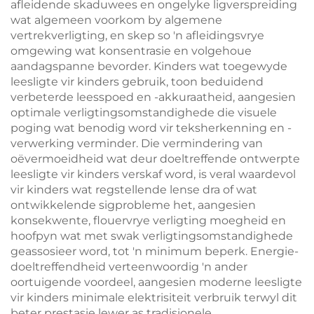
afleidende skaduwees en ongelyke ligverspreiding
wat algemeen voorkom by algemene
vertrekverligting, en skep so 'n afleidingsvrye
omgewing wat konsentrasie en volgehoue
aandagspanne bevorder. Kinders wat toegewyde
leesligte vir kinders gebruik, toon beduidend
verbeterde leesspoed en -akkuraatheid, aangesien
optimale verligtingsomstandighede die visuele
poging wat benodig word vir teksherkenning en -
verwerking verminder. Die vermindering van
oëvermoeidheid wat deur doeltreffende ontwerpte
leesligte vir kinders verskaf word, is veral waardevol
vir kinders wat regstellende lense dra of wat
ontwikkelende sigprobleme het, aangesien
konsekwente, flouervrye verligting moegheid en
hoofpyn wat met swak verligtingsomstandighede
geassosieer word, tot 'n minimum beperk. Energie-
doeltreffendheid verteenwoordig 'n ander
oortuigende voordeel, aangesien moderne leesligte
vir kinders minimale elektrisiteit verbruik terwyl dit
beter prestasie lewer as tradisionele