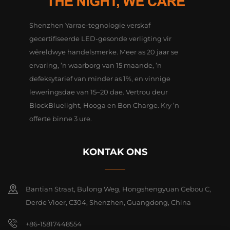
Shenzhen Yarrae-tegnologie verskaf
gecertifiseerde LED-gesonde verligting vir
wêreldwye handelsmerke. Meer as 20 jaar se
ervaring, ’n waarborg van 15 maande, ’n
defeksytarief van minder as 1%, en vinnige
leweringsdae van 15–20 dae. Vertrou deur
BlockBluelight, Hooga en Bon Charge. Kry ’n
offerte binne 3 ure.
KONTAK ONS
Bantian Straat, Bulong Weg, Hongshengyuan Gebou C,
Derde Vloer, C304, Shenzhen, Guangdong, China
+86-15817448554