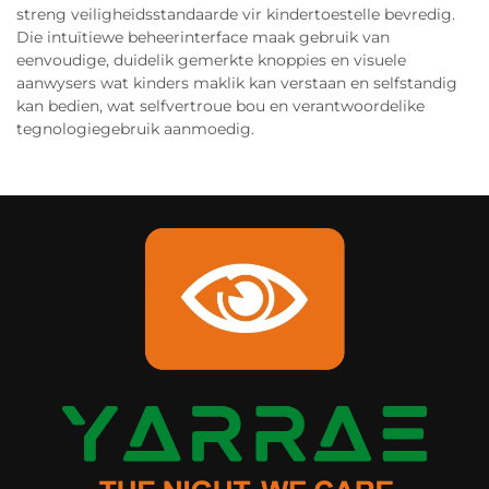
streng veiligheidsstandaarde vir kindertoestelle bevredig.
Die intuïtiewe beheerinterface maak gebruik van
eenvoudige, duidelik gemerkte knoppies en visuele
aanwysers wat kinders maklik kan verstaan en selfstandig
kan bedien, wat selfvertroue bou en verantwoordelike
tegnologiegebruik aanmoedig.