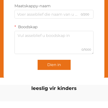
Maatskappy-naam
0/200
Boodskap
0/1000
Dien in
leeslig vir kinders