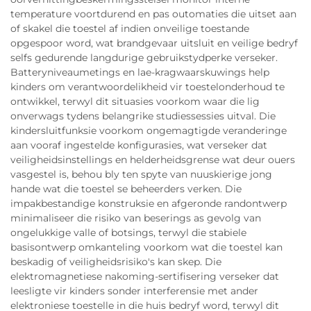
temperature voortdurend en pas outomaties die uitset aan
of skakel die toestel af indien onveilige toestande
opgespoor word, wat brandgevaar uitsluit en veilige bedryf
selfs gedurende langdurige gebruikstydperke verseker.
Batteryniveaumetings en lae-kragwaarskuwings help
kinders om verantwoordelikheid vir toestelonderhoud te
ontwikkel, terwyl dit situasies voorkom waar die lig
onverwags tydens belangrike studiessessies uitval. Die
kindersluitfunksie voorkom ongemagtigde veranderinge
aan vooraf ingestelde konfigurasies, wat verseker dat
veiligheidsinstellings en helderheidsgrense wat deur ouers
vasgestel is, behou bly ten spyte van nuuskierige jong
hande wat die toestel se beheerders verken. Die
impakbestandige konstruksie en afgeronde randontwerp
minimaliseer die risiko van beserings as gevolg van
ongelukkige valle of botsings, terwyl die stabiele
basisontwerp omkanteling voorkom wat die toestel kan
beskadig of veiligheidsrisiko's kan skep. Die
elektromagnetiese nakoming-sertifisering verseker dat
leesligte vir kinders sonder interferensie met ander
elektroniese toestelle in die huis bedryf word, terwyl dit