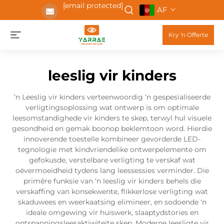
[email protected]
AF
Kry 'n Offerte
leeslig vir kinders
‘n Leeslig vir kinders verteenwoordig ‘n gespesialiseerde
verligtingsoplossing wat ontwerp is om optimale
leesomstandighede vir kinders te skep, terwyl hul visuele
gesondheid en gemak boonop beklemtoon word. Hierdie
innoverende toestelle kombineer gevorderde LED-
tegnologie met kindvriendelike ontwerpelemente om
gefokusde, verstelbare verligting te verskaf wat
oëvermoeidheid tydens lang leessessies verminder. Die
primêre funksie van ‘n leeslig vir kinders behels die
verskaffing van konsekwente, flikkerlose verligting wat
skaduwees en weerkaatsing elimineer, en sodoende ‘n
ideale omgewing vir huiswerk, slaaptydstories en
ontspanningsleesaktiwiteite skep. Moderne leesligte vir