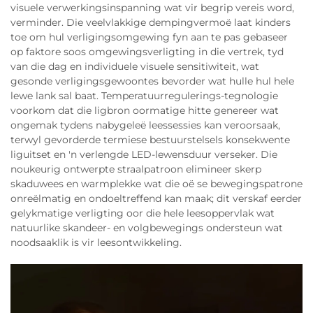
visuele verwerkingsinspanning wat vir begrip vereis word,
verminder. Die veelvlakkige dempingvermoë laat kinders
toe om hul verligingsomgewing fyn aan te pas gebaseer
op faktore soos omgewingsverligting in die vertrek, tyd
van die dag en individuele visuele sensitiwiteit, wat
gesonde verligingsgewoontes bevorder wat hulle hul hele
lewe lank sal baat. Temperatuurregulerings-tegnologie
voorkom dat die ligbron oormatige hitte genereer wat
ongemak tydens nabygeleë leessessies kan veroorsaak,
terwyl gevorderde termiese bestuurstelsels konsekwente
liguitset en 'n verlengde LED-lewensduur verseker. Die
noukeurig ontwerpte straalpatroon elimineer skerp
skaduwees en warmplekke wat die oë se bewegingspatrone
onreëlmatig en ondoeltreffend kan maak; dit verskaf eerder
gelykmatige verligting oor die hele leesoppervlak wat
natuurlike skandeer- en volgbewegings ondersteun wat
noodsaaklik is vir leesontwikkeling.