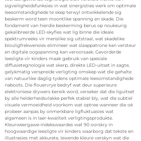
sigveiligheidsfunksies in wat sinergisties werk om optimale
leesomstandighede te skep terwyl ontwikkelende sig
beskerm word teen moontlike spanning en skade. Die
fondament van hierdie beskerming berus op noukeurig
gekalibreerde LED-skyfies wat lig binne die ideale
spektrumreeks vir menslike sig uitstraal, wat skadelike
blouligfrekwensies elimineer wat slaappatrone kan versteur
en digitale oogspanning kan veroorsaak. Gevorderde
leesligte vir kinders maak gebruik van spesiale
diffusietegnologie wat skerp, direkte LED-uitset in sagte,
gelykmatig verspreide verligting omskep wat die gehalte
van natuurlike daglig tydens optimale leesomstandighede
naboots. Die flouervrye bedryf wat deur superieure
elektroniese drywers bereik word, verseker dat die liguitset
by alle helderheidsvlakke perfek stabiel bly, wat die subtiel
visuele vermoeidheid voorkom wat optree wanneer die oë
probeer aanpas by onmerkbare ligfluktuasies wat
algemeen is in laer-kwaliteit verligtingsprodukte.
Kleurweergawe-indekswaardes wat 90 oorskry in
hoogwaardige leesligte vir kinders waarborg dat tekste en
illustrasies met akkurate, lewende kleure verskyn wat die