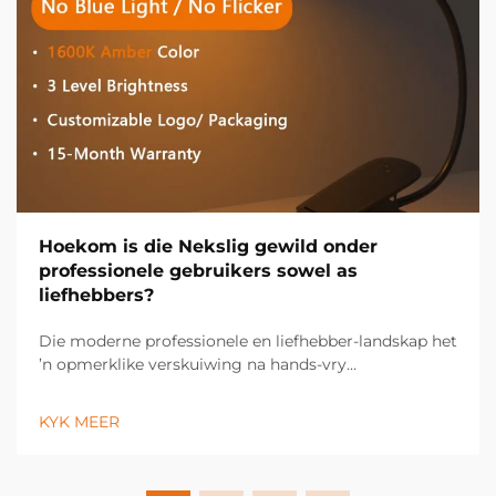
Hoekom is die Nekslig gewild onder
professionele gebruikers sowel as
liefhebbers?
Die moderne professionele en liefhebber-landskap het
’n opmerklike verskuiwing na hands-vry
verligtingsoplossings beleef, met die nekslig wat ’n
onmisbare gereedskap geword het oor ’n wye
KYK MEER
verskeidenheid nydige en persoonlike toepassings.
Hierdie innoverende verligting...