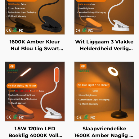
1600K Amber Kleur
Wit Liggaam 3 Vlakke
Nul Blou Lig Swart
Helderdheid Verlig
Liggaam LED Boeklig
Boek Slaapkamer
Bedkantlam 1600K
Amberkleur LED
Boekleeslig
1.5W 120lm LED
Slaapvriendelike
Boeklig 4000K Volle
1600K Amber Naglig in