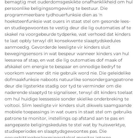
bemagtig met ouderdomsgeskikte onafhanklikheid om hul
persoonlike beligingsomgewing te bestuur. Die
programmeerbare tydhouerfunksie dien as 'n
hoeksteenfunksie wat ouers in staat stel om gesonde lees-
en studiegewoontes te vestig deur die lig outomaties af te
skakel na voorgebeurde tydperke, wat verhoed dat kinders
te laat opbly terwyl dit konsekwente slaaptydskedules
aanmoedig. Gevorderde leesligte vir kinders sluit
bewegingsensors in wat bespeur wanneer kinders van hul
leesarea af stap, en wat die lig outomaties dof maak of
afskakel om energie te bespaar en onnodige bedryf te
voorkom wanneer dit nie gebruik word nie. Die geleidelike
dofmaakfunksie naboots natuurlike sonsondergangpatrone
deur die ligsterkte stadig oor tyd te verminder om die
naderende slaaptyd te signaliseer, terwyl dit kinders toelaat
om hul huidige leessessie sonder skielike onderbreking te
voltooi. Slim leesligte vir kinders sluit dikwels saamgaande
mobiele toepassings in wat ouers in staat stel om gebruiks
patrone te monitor, instellings op afstand aan te pas en
aangepaste beligingskedules te stel wat by huiswerktye,
studieperiodes en slaaptydsgewoontes pas. Die
oorverhittingbeskermingsstelsel monitor interne