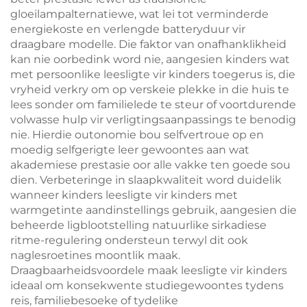
gloeilampalternatiewe, wat lei tot verminderde
energiekoste en verlengde batteryduur vir
draagbare modelle. Die faktor van onafhanklikheid
kan nie oorbedink word nie, aangesien kinders wat
met persoonlike leesligte vir kinders toegerus is, die
vryheid verkry om op verskeie plekke in die huis te
lees sonder om familielede te steur of voortdurende
volwasse hulp vir verligtingsaanpassings te benodig
nie. Hierdie outonomie bou selfvertroue op en
moedig selfgerigte leer gewoontes aan wat
akademiese prestasie oor alle vakke ten goede sou
dien. Verbeteringe in slaapkwaliteit word duidelik
wanneer kinders leesligte vir kinders met
warmgetinte aandinstellings gebruik, aangesien die
beheerde ligblootstelling natuurlike sirkadiese
ritme-regulering ondersteun terwyl dit ook
naglesroetines moontlik maak.
Draagbaarheidsvoordele maak leesligte vir kinders
ideaal om konsekwente studiegewoontes tydens
reis, familiebesoeke of tydelike