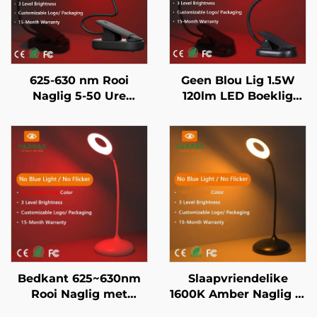
625-630 nm Rooi
Geen Blou Lig 1.5W
Naglig 5-50 Ure
120lm LED Boeklig
Gebruik 3 Helderheid
625~630 nm 660/670
Instellings Swart
nm Rooikleur 3 Vlakke
Liggaam Vinnige 1-Uur
Heldertste Leeslig
USB Herlaai
Swart Liggaam
Bedkant 625~630nm
Slaapvriendelike
Rooi Naglig met
1600K Amber Naglig in
Traplose Verdowing en
Swart 3 Verstelbare