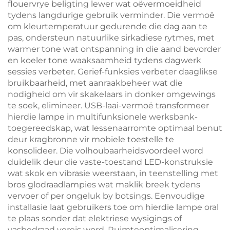
flouervrye beligting lewer wat oëvermoeidheid
tydens langdurige gebruik verminder. Die vermoë
om kleurtemperatuur gedurende die dag aan te
pas, ondersteun natuurlike sirkadiese rytmes, met
warmer tone wat ontspanning in die aand bevorder
en koeler tone waaksaamheid tydens dagwerk
sessies verbeter. Gerief-funksies verbeter daaglikse
bruikbaarheid, met aanraakbeheer wat die
nodigheid om vir skakelaars in donker omgewings
te soek, elimineer. USB-laai-vermoë transformeer
hierdie lampe in multifunksionele werksbank-
toegereedskap, wat lessenaarromte optimaal benut
deur kragbronne vir mobiele toestelle te
konsolideer. Die volhoubaarheidsvoordeel word
duidelik deur die vaste-toestand LED-konstruksie
wat skok en vibrasie weerstaan, in teenstelling met
bros glodraadlampies wat maklik breek tydens
vervoer of per ongeluk by botsings. Eenvoudige
installasie laat gebruikers toe om hierdie lampe oral
te plaas sonder dat elektriese wysigings of
vasbedraad vereis word. Ruimteoptimalisering-