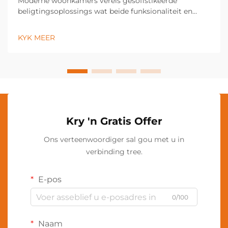
Moderne woonkamers vereis gesofistikeerde
beligtingsoplossings wat beide funksionaliteit en
estetiese aantreklikheid verbeter. 'n LED-vloerlamp
tree op as 'n veelsoortige beligtingsinrigting wat die
KYK MEER
atmosfeer van enige ruimte deur sy energie-
doeltreffende tegnologie transformeer...
Kry 'n Gratis Offer
Ons verteenwoordiger sal gou met u in
verbinding tree.
E-pos
0/100
Naam