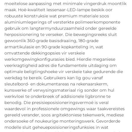
moeitelose aanpassing met minimale vingerdruk moontlik
maak. Hoë-kwaliteit lessenaar-LED-lampe beskik oor
robuuste konstruksie wat premium materiale soos
aluminiumlegerings of versterkte polimeerkomponente
gebruik om langtermynduurzaamheid onder gereelde
herposisionering te verseker. Die bewegingsreeks sluit
gewoonlik 360-grade basisdraaiing, 180-grade
armartikulasie en 90-grade kopkanteling in, wat
omvattende dekkingopsies vir verskeie
werkomgewingkonfigurasies bied. Hierdie meganiese
veerkragtigheid adres die fundamentele uitdaging om
optimale beligtingshoeke vir verskeie take gedurende die
werkdag te bereik. Gebruikers kan lig gou vanaf
sleutelbord- en dokumentareas na rekenaarskerm,
kunswerke of verwysingsmateriaal rig sonder om hul
werkvloei te onderbreek of addisionele ligbronne te
benodig. Die presisieposisioneringsvermoë is veral
waardevol in professionele omgewings waar taakvereistes
gereeld verander, soos argitektoniese tekenwerk, mediese
ondersoeke of noukeurige monteringswerk. Gevorderde
modelle sluit geheueposisioneringsfunksies in wat