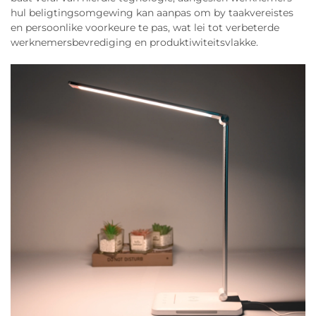
hul beligtingsomgewing kan aanpas om by taakvereistes
en persoonlike voorkeure te pas, wat lei tot verbeterde
werknemersbevrediging en produktiwiteitsvlakke.