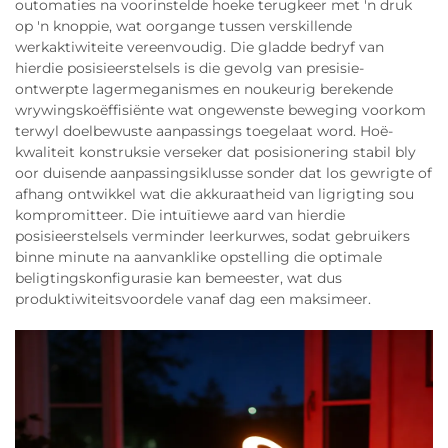
outomaties na voorinstelde hoeke terugkeer met 'n druk
op 'n knoppie, wat oorgange tussen verskillende
werkaktiwiteite vereenvoudig. Die gladde bedryf van
hierdie posisieerstelsels is die gevolg van presisie-
ontwerpte lagermeganismes en noukeurig berekende
wrywingskoëffisiënte wat ongewenste beweging voorkom
terwyl doelbewuste aanpassings toegelaat word. Hoë-
kwaliteit konstruksie verseker dat posisionering stabil bly
oor duisende aanpassingsiklusse sonder dat los gewrigte of
afhang ontwikkel wat die akkuraatheid van ligrigting sou
kompromitteer. Die intuïtiewe aard van hierdie
posisieerstelsels verminder leerkurwes, sodat gebruikers
binne minute na aanvanklike opstelling die optimale
beligtingskonfigurasie kan bemeester, wat dus
produktiwiteitsvoordele vanaf dag een maksimeer.