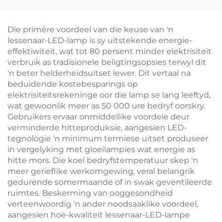
Helderheidsgeheue
Helderheid Instellings
USB-C Herlaaibaar 18
met 1800Mah
Ure Draadloos Gebruik
Herlaaibare Battery
Die primêre voordeel van die keuse van 'n
lessenaar-LED-lamp is sy uitstekende energie-
effektiwiteit, wat tot 80 persent minder elektrisiteit
verbruik as tradisionele beligtingsopsies terwyl dit
'n beter helderheidsuitset lewer. Dit vertaal na
beduidende kostebesparings op
elektrisiteitsrekeninge oor die lamp se lang leeftyd,
wat gewoonlik meer as 50 000 ure bedryf oorskry.
Gebruikers ervaar onmiddellike voordele deur
verminderde hitteproduksie, aangesien LED-
tegnologie 'n minimum termiese uitset produseer
in vergelyking met gloeilampies wat energie as
hitte mors. Die koel bedryfstemperatuur skep 'n
meer gerieflike werkomgewing, veral belangrik
gedurende somermaande of in swak geventileerde
ruimtes. Beskerming van ooggesondheid
verteenwoordig 'n ander noodsaaklike voordeel,
aangesien hoë-kwaliteit lessenaar-LED-lampe