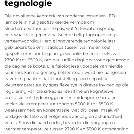
tegnologie
Die opvallende kenmerk van moderne lessenaar-LED-
lampe lê in hul gesofistikeerde vermoë om
kleurtemperatuur aan te pas, wat 'n kwantumsprong
voorwaarts in gepersonaliseerde beligtingsoplossings
verteenwoordig. Hierdie innoverende tegnologie laat
gebruikers toe om naadloos tussen warme en koel
ligspektrums oor te gaan, gewoonlik binne 'n reeks van
2700 K tot 6500 K, om natuurlike dagligpatrone gedurende
die dag na te boots. Die fisiologiese voordele van hierdie
kenmerk kan nie genoeg beklemtoon word nie, aangesien
navorsing aanton dat blootstelling aan toepaslike
kleurtemperatuur by spesifieke tye 'n direkte invloed op die
regulering van die sirkadiaanse ritme en kognitiewe
prestasie het. Tydensoggend- en middagure stimuleer
koeler kleurtemperatuur rondom 5000 K tot 6500 K
waaksaamheid en konsentrasie, wat dit ideaal maak vir
uitdagende take wat volgehoue aandag en akkuraatheid
vereis. Soos die aand nader, bevorder die oorgang na
warmer temperature tussen 2700 K en 3500 K ontspanning