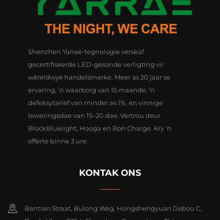
Shenzhen Yarrae-tegnologie verskaf
gecertifiseerde LED-gesonde verligting vir
wêreldwye handelsmerke. Meer as 20 jaar se
ervaring, ’n waarborg van 15 maande, ’n
defeksytarief van minder as 1%, en vinnige
leweringsdae van 15–20 dae. Vertrou deur
BlockBluelight, Hooga en Bon Charge. Kry ’n
offerte binne 3 ure.
KONTAK ONS
Bantian Straat, Bulong Weg, Hongshengyuan Gebou C,