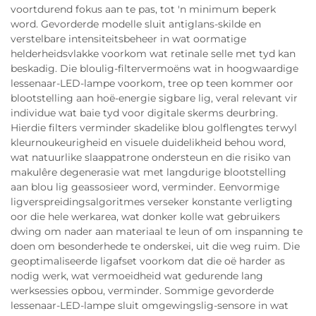
voortdurend fokus aan te pas, tot 'n minimum beperk
word. Gevorderde modelle sluit antiglans-skilde en
verstelbare intensiteitsbeheer in wat oormatige
helderheidsvlakke voorkom wat retinale selle met tyd kan
beskadig. Die bloulig-filtervermoëns wat in hoogwaardige
lessenaar-LED-lampe voorkom, tree op teen kommer oor
blootstelling aan hoë-energie sigbare lig, veral relevant vir
individue wat baie tyd voor digitale skerms deurbring.
Hierdie filters verminder skadelike blou golflengtes terwyl
kleurnoukeurigheid en visuele duidelikheid behou word,
wat natuurlike slaappatrone ondersteun en die risiko van
makulêre degenerasie wat met langdurige blootstelling
aan blou lig geassosieer word, verminder. Eenvormige
ligverspreidingsalgoritmes verseker konstante verligting
oor die hele werkarea, wat donker kolle wat gebruikers
dwing om nader aan materiaal te leun of om inspanning te
doen om besonderhede te onderskei, uit die weg ruim. Die
geoptimaliseerde ligafset voorkom dat die oë harder as
nodig werk, wat vermoeidheid wat gedurende lang
werksessies opbou, verminder. Sommige gevorderde
lessenaar-LED-lampe sluit omgewingslig-sensore in wat