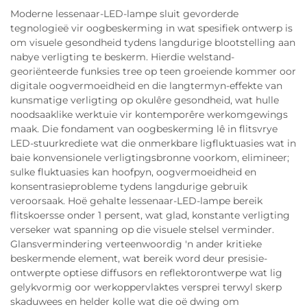
Moderne lessenaar-LED-lampe sluit gevorderde
tegnologieë vir oogbeskerming in wat spesifiek ontwerp is
om visuele gesondheid tydens langdurige blootstelling aan
nabye verligting te beskerm. Hierdie welstand-
georiënteerde funksies tree op teen groeiende kommer oor
digitale oogvermoeidheid en die langtermyn-effekte van
kunsmatige verligting op okulêre gesondheid, wat hulle
noodsaaklike werktuie vir kontemporêre werkomgewings
maak. Die fondament van oogbeskerming lê in flitsvrye
LED-stuurkrediete wat die onmerkbare ligfluktuasies wat in
baie konvensionele verligtingsbronne voorkom, elimineer;
sulke fluktuasies kan hoofpyn, oogvermoeidheid en
konsentrasieprobleme tydens langdurige gebruik
veroorsaak. Hoë gehalte lessenaar-LED-lampe bereik
flitskoersse onder 1 persent, wat glad, konstante verligting
verseker wat spanning op die visuele stelsel verminder.
Glansvermindering verteenwoordig 'n ander kritieke
beskermende element, wat bereik word deur presisie-
ontwerpte optiese diffusors en reflektorontwerpe wat lig
gelykvormig oor werkoppervlaktes versprei terwyl skerp
skaduwees en helder kolle wat die oë dwing om