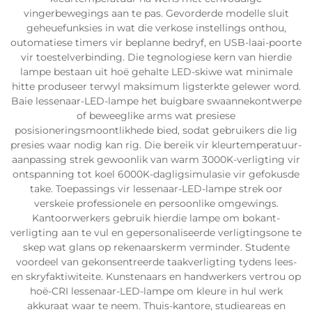
vingerbewegings aan te pas. Gevorderde modelle sluit
geheuefunksies in wat die verkose instellings onthou,
outomatiese timers vir beplanne bedryf, en USB-laai-poorte
vir toestelverbinding. Die tegnologiese kern van hierdie
lampe bestaan uit hoë gehalte LED-skiwe wat minimale
hitte produseer terwyl maksimum ligsterkte gelewer word.
Baie lessenaar-LED-lampe het buigbare swaannekontwerpe
of beweeglike arms wat presiese
posisioneringsmoontlikhede bied, sodat gebruikers die lig
presies waar nodig kan rig. Die bereik vir kleurtemperatuur-
aanpassing strek gewoonlik van warm 3000K-verligting vir
ontspanning tot koel 6000K-dagligsimulasie vir gefokusde
take. Toepassings vir lessenaar-LED-lampe strek oor
verskeie professionele en persoonlike omgewings.
Kantoorwerkers gebruik hierdie lampe om bokant-
verligting aan te vul en gepersonaliseerde verligtingsone te
skep wat glans op rekenaarskerm verminder. Studente
voordeel van gekonsentreerde taakverligting tydens lees-
en skryfaktiwiteite. Kunstenaars en handwerkers vertrou op
hoë-CRI lessenaar-LED-lampe om kleure in hul werk
akkuraat waar te neem. Thuis-kantore, studieareas en