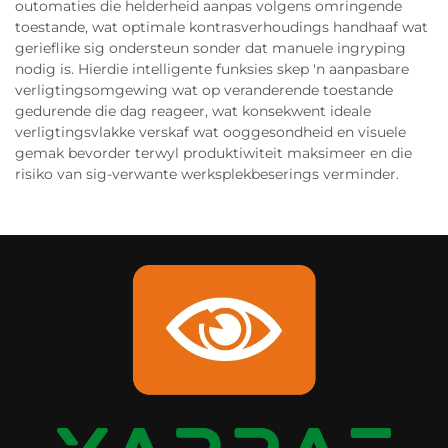
outomaties die helderheid aanpas volgens omringende
toestande, wat optimale kontrasverhoudings handhaaf wat
gerieflike sig ondersteun sonder dat manuele ingryping
nodig is. Hierdie intelligente funksies skep 'n aanpasbare
verligtingsomgewing wat op veranderende toestande
gedurende die dag reageer, wat konsekwent ideale
verligtingsvlakke verskaf wat ooggesondheid en visuele
gemak bevorder terwyl produktiwiteit maksimeer en die
risiko van sig-verwante werksplekbeserings verminder.