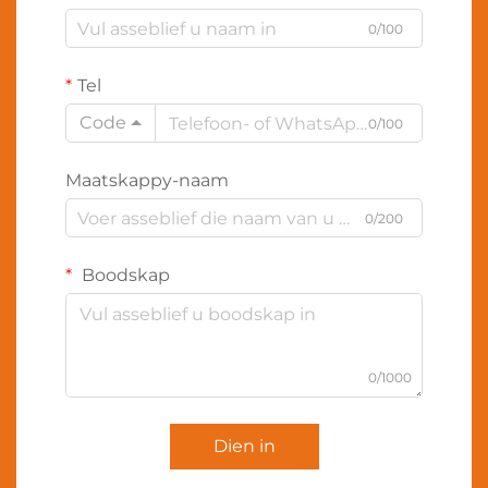
0/100
Tel
Code
0/100
Maatskappy-naam
0/200
Boodskap
0/1000
Dien in