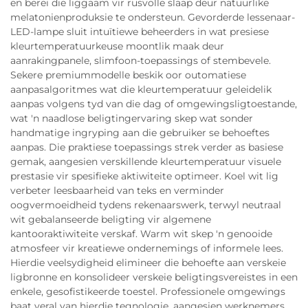
en berei die liggaam vir rusvolle slaap deur natuurlike
melatonienproduksie te ondersteun. Gevorderde lessenaar-
LED-lampe sluit intuïtiewe beheerders in wat presiese
kleurtemperatuurkeuse moontlik maak deur
aanrakingpanele, slimfoon-toepassings of stembevele.
Sekere premiummodelle beskik oor outomatiese
aanpasalgoritmes wat die kleurtemperatuur geleidelik
aanpas volgens tyd van die dag of omgewingsligtoestande,
wat 'n naadlose beligtingervaring skep wat sonder
handmatige ingryping aan die gebruiker se behoeftes
aanpas. Die praktiese toepassings strek verder as basiese
gemak, aangesien verskillende kleurtemperatuur visuele
prestasie vir spesifieke aktiwiteite optimeer. Koel wit lig
verbeter leesbaarheid van teks en verminder
oogvermoeidheid tydens rekenaarswerk, terwyl neutraal
wit gebalanseerde beligting vir algemene
kantooraktiwiteite verskaf. Warm wit skep 'n genooide
atmosfeer vir kreatiewe ondernemings of informele lees.
Hierdie veelsydigheid elimineer die behoefte aan verskeie
ligbronne en konsolideer verskeie beligtingsvereistes in een
enkele, gesofistikeerde toestel. Professionele omgewings
baat veral van hierdie tegnologie, aangesien werknemers