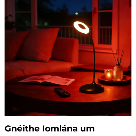
Gnéithe Iomlána um