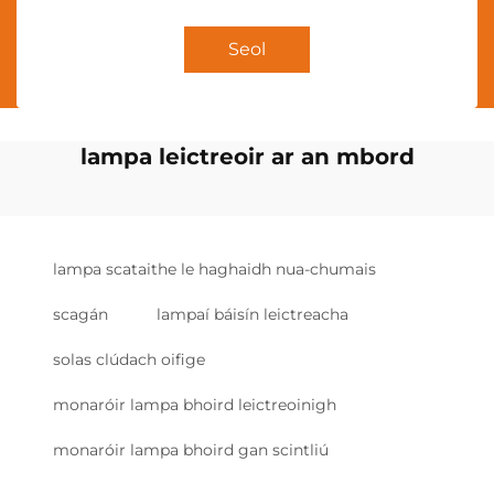
Seol
lampa leictreoir ar an mbord
lampa scataithe le haghaidh nua-chumais
scagán
lampaí báisín leictreacha
solas clúdach oifige
monaróir lampa bhoird leictreoinigh
monaróir lampa bhoird gan scintliú