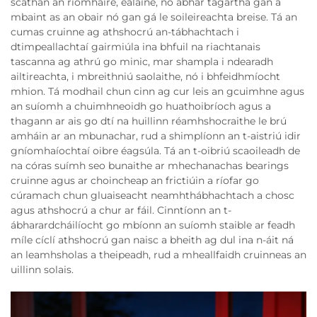
scáthán an ríomhaire, ealaíne, nó ábhar tagartha gan a
mbaint as an obair nó gan gá le soileireachta breise. Tá an
cumas cruinne ag athshocrú an-tábhachtach i
dtimpeallachtaí gairmiúla ina bhfuil na riachtanais
tascanna ag athrú go minic, mar shampla i ndearadh
ailtireachta, i mbreithniú saolaithe, nó i bhfeidhmíocht
mhion. Tá modhail chun cinn ag cur leis an gcuimhne agus
an suíomh a chuimhneoidh go huathoibríoch agus a
thagann ar ais go dtí na huillinn réamhshocraithe le brú
amháin ar an mbunachar, rud a shimplíonn an t-aistriú idir
gníomhaíochtaí oibre éagsúla. Tá an t-oibriú scaoileadh de
na córas suímh seo bunaithe ar mhechanachas bearings
cruinne agus ar choincheap an frictiúin a ríofar go
cúramach chun gluaiseacht neamhthábhachtach a chosc
agus athshocrú a chur ar fáil. Cinntíonn an t-
ábharardcháilíocht go mbíonn an suíomh staible ar feadh
míle cíclí athshocrú gan naisc a bheith ag dul ina n-áit ná
an leamhsholas a theipeadh, rud a mheallfaidh cruinneas an
uillinn solais.