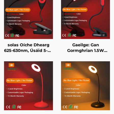
solas Oíche Dhearg
Gaeilge: Gan
625-630nm, Úsáid 5-50
Gormghrian 1.5W
Uair an Chloig, 3
120lm Led Leabhar
Socruithe Soiléir,
Solas 625~630 nm
Luchdú Tapaidh USB 1-
660/670 nm Dearg
Uair ar Chorp Eile
Dath 3 Leibhéal Is
Dhubh
Soilse Soirleac Black