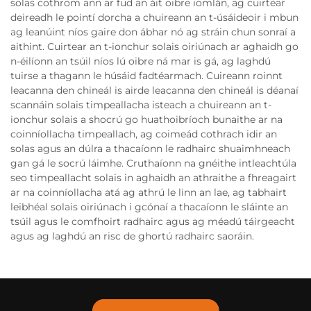
solas cothrom ann ar fud an áit oibre iomlán, ag cuirtear
deireadh le pointí dorcha a chuireann an t-úsáideoir i mbun
ag leanúint níos gaire don ábhar nó ag stráin chun sonraí a
aithint. Cuirtear an t-ionchur solais oiriúnach ar aghaidh go
n-éilíonn an tsúil níos lú oibre ná mar is gá, ag laghdú
tuirse a thagann le húsáid fadtéarmach. Cuireann roinnt
leacanna den chineál is airde leacanna den chineál is déanaí
scannáin solais timpeallacha isteach a chuireann an t-
ionchur solais a shocrú go huathoibríoch bunaithe ar na
coinníollacha timpeallach, ag coimeád cothrach idir an
solas agus an dúlra a thacaíonn le radhairc shuaimhneach
gan gá le socrú láimhe. Cruthaíonn na gnéithe intleachtúla
seo timpeallacht solais in aghaidh an athraithe a fhreagairt
ar na coinníollacha atá ag athrú le linn an lae, ag tabhairt
leibhéal solais oiriúnach i gcónaí a thacaíonn le sláinte an
tsúil agus le comfhoirt radhairc agus ag méadú táirgeacht
agus ag laghdú an risc de ghortú radhairc saoráin.