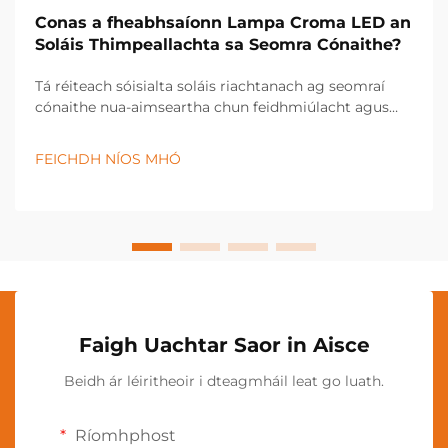
Conas a fheabhsaíonn Lampa Croma LED an
Soláis Thimpeallachta sa Seomra Cónaithe?
Tá réiteach sóisialta soláis riachtanach ag seomraí
cónaithe nua-aimseartha chun feidhmiúlacht agus
taitneamh a mhéadú. Is é lampa croma LED réiteach
soláis iolrach atá in ann an timpeallacht a athrú i aon
FEICHDH NÍOS MHÓ
spás trí theicneolaíocht éifeachtach in éadan an
dhoilí...
Faigh Uachtar Saor in Aisce
Beidh ár léiritheoir i dteagmháil leat go luath.
Ríomhphost