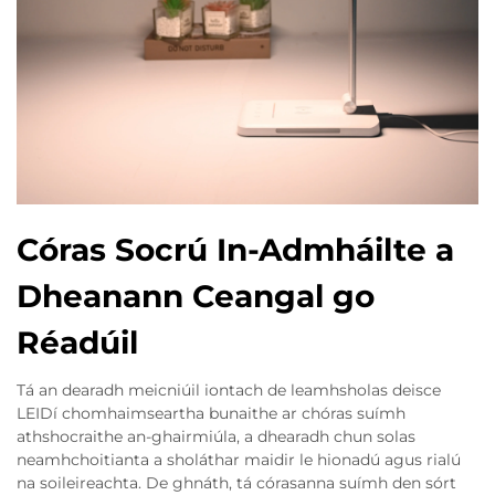
Córas Socrú In-Admháilte a
Dheanann Ceangal go
Réadúil
Tá an dearadh meicniúil iontach de leamhsholas deisce
LEIDí chomhaimseartha bunaithe ar chóras suímh
athshocraithe an-ghairmiúla, a dhearadh chun solas
neamhchoitianta a sholáthar maidir le hionadú agus rialú
na soileireachta. De ghnáth, tá córasanna suímh den sórt