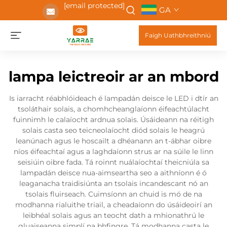
[email protected]
GA
Faigh Uathbhreithniú
lampa leictreoir ar an mbord
Is iarracht réabhlóideach é lampadán deisce le LED i dtír an
tsoláthair solais, a chomhcheanglaíonn éifeachtúlacht
fuinnimh le calaíocht ardnua solais. Úsáideann na réitigh
solais casta seo teicneolaíocht diód solais le heagrú
leanúnach agus le hoscailt a dhéanann an t-ábhar oibre
níos éifeachtaí agus a laghdaíonn strus ar na súile le linn
seisiúin oibre fada. Tá roinnt nuálaíochtaí theicniúla sa
lampadán deisce nua-aimseartha seo a aithníonn é ó
leaganacha traidisiúnta an tsolais incandescant nó an
tsolais fluirseach. Cuimsíonn an chuid is mó de na
modhanna rialuithe triail, a cheadaíonn do úsáideoirí an
leibhéal solais agus an teocht dath a mhionathrú le
gluaiseanna simplí na bhfingre. Tá modhanna casta le