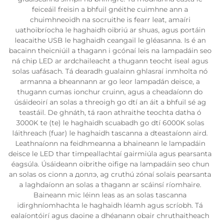
feiceáil freisin a bhfuil gnéithe cuimhne ann a
chuimhneoidh na socruithe is fearr leat, amaíri
uathoibríocha le haghaidh oibriú ar shuas, agus portáin
leacaithe USB le haghaidh ceangail le gléasanna. Is é an
bacainn theicniúil a thagann i gcónaí leis na lampadáin seo
ná chip LED ar ardchaileacht a thugann teocht íseal agus
solas uafásach. Tá dearadh gualainn ghlasraí inmholta nó
armanna a bheannann ar go leor lampadán deisce, a
thugann cumas ionchur cruinn, agus a cheadaíonn do
úsáideoirí an solas a threoigh go dtí an áit a bhfuil sé ag
teastáil. De ghnáth, tá raon athraithe teochta datha ó
3000K te (te) le haghaidh scuabadh go dtí 6000K solas
láithreach (fuar) le haghaidh tascanna a dteastaíonn aird.
Leathnaíonn na feidhmeanna a bhaineann le lampadáin
deisce le LED thar timpeallachtaí gairmiúla agus pearsanta
éagsúla. Úsáideann oibrithe oifige na lampadáin seo chun
an solas os cionn a доплэ, ag cruthú zónaí solais pearsanta
a laghdaíonn an solas a thagann ar scáinsí ríomhaire.
Baineann mic léinn leas as an solas tascanna
idirghníomhachta le haghaidh léamh agus scríobh. Tá
ealaíontóirí agus daoine a dhéanann obair chruthaitheach