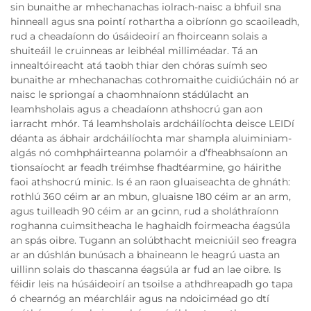
sin bunaithe ar mhechanachas iolrach-naisc a bhfuil sna
hinneall agus sna pointí rothartha a oibríonn go scaoileadh,
rud a cheadaíonn do úsáideoirí an fhoirceann solais a
shuiteáil le cruinneas ar leibhéal milliméadar. Tá an
innealtóireacht atá taobh thiar den chóras suímh seo
bunaithe ar mhechanachas cothromaithe cuidiúcháin nó ar
naisc le spriongaí a chaomhnaíonn stádúlacht an
leamhsholais agus a cheadaíonn athshocrú gan aon
iarracht mhór. Tá leamhsholais ardcháilíochta deisce LEIDí
déanta as ábhair ardcháilíochta mar shampla aluiminiam-
algás nó comhpháirteanna polamóir a d’fheabhsaíonn an
tionsaíocht ar feadh tréimhse fhadtéarmine, go háirithe
faoi athshocrú minic. Is é an raon gluaiseachta de ghnáth:
rothlú 360 céim ar an mbun, gluaisne 180 céim ar an arm,
agus tuilleadh 90 céim ar an gcinn, rud a sholáthraíonn
roghanna cuimsitheacha le haghaidh foirmeacha éagsúla
an spás oibre. Tugann an solúbthacht meicniúil seo freagra
ar an dúshlán bunúsach a bhaineann le heagrú uasta an
uillinn solais do thascanna éagsúla ar fud an lae oibre. Is
féidir leis na húsáideoirí an tsoilse a athdhreapadh go tapa
ó chearnóg an méarchláir agus na ndoiciméad go dtí