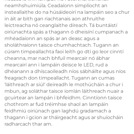
neamhshuimiúla. Ceadaíonn simplíocht an
insteallaithe do na húsáideoirí na lampáin seo a chur
in áit ar bith gan riachtanais aon athruithe
leictreacha nó ceanglaithe díreach. Tá buntáistí
oiriúnachta spás a thagann ó dheisíní cumpanach a
mhéadaíonn an spás ar an deasc agus a
sholáthraíonn taisce chumhachtach. Tugann an
cúram timpeallachta faoi leith go dtí go leor cinntí
cheanna, mar nach bhfuil mearcair nó ábhar
mearcairí ann i lampáin deisce le LED, rud a
dhéanann a dhíscaoileadh níos sábháilte agus níos
freagrach don timpeallacht. Tugann an cumas
'láithreach ar siúl' deireadh le mothúcháin a chur i
mbun, ag soláthar taisce iomlán láithreach nuair a
gcuirtear an lampán i bhfeidhm. Cinntíonn taisce
chothrom ar fud tréimhse shaol an lampáin
feidhmiú oiriúnach gan laghdú gradamach a
thagann i gcion ar tháirgeacht agus ar shuíocháin
radharcach thar am.