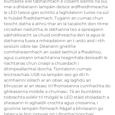
buntáiste eile tábhachtach é cosaint sláinte na súl,
mar a dhéanann lampáin deisce ardfheidhmeacha
le LED taisce gan scintliú a laghdaíonn tuirse na súl
le húsáid fhadtéarmach. Tugann an cumas chun
teocht datha a athrú thar an lá tacaíocht don ritme
circadian nádúrtha, le dathanna teo a spreagann
sábháilteacht sa chuid oirdhreacha den lá agus le
dathanna fuara a mhéadaíonn an t-ardú aird i rith
seisiúin oibre lae. Déanann gnéithe
comhsheasmhach an úsáid laethúil a fheabhsú,
agus cuireann smachtanna teagmhála deireadh le
riachtanas chun cnaipí a chuardach i
dtimpeallachtaí dorcha. Tiontaíonn cumais
leictreachais USB na lampáin seo go dtí h-
acmhainní iolrach ar an obair, ag laghdú an
bhruscair ar an deasc trí fhoinseanna cumhachta do
ghléasanna móibíle a chumasc. Tá an buntáiste
tiobrachta soiléir trí thógáil le LED stáid sholadach a
sheasann in aghaidh crochta agus criosanna, i
gcoinne lampáin filimeach frágail a bhriseann go
héasca le linn iompair nó i dtorthaí tionchair