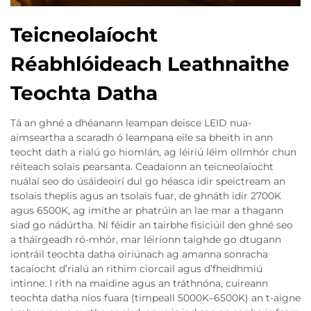
Teicneolaíocht
Réabhlóideach Leathnaithe
Teochta Datha
Tá an ghné a dhéanann leampan deisce LEID nua-
aimseartha a scaradh ó leampana eile sa bheith in ann
teocht dath a rialú go hiomlán, ag léiriú léim ollmhór chun
réiteach solais pearsanta. Ceadaíonn an teicneolaíocht
nuálaí seo do úsáideoirí dul go héasca idir speictream an
tsolais theplis agus an tsolais fuar, de ghnáth idir 2700K
agus 6500K, ag imithe ar phatrúin an lae mar a thagann
siad go nádúrtha. Ní féidir an tairbhe fisiciúil den ghné seo
a tháirgeadh ró-mhór, mar léiríonn taighde go dtugann
iontráil teochta datha oiriúnach ag amanna sonracha
tacaíocht d’rialú an rithim ciorcail agus d’fheidhmiú
intinne. I rith na maidine agus an tráthnóna, cuireann
teochta datha níos fuara (timpeall 5000K–6500K) an t-aigne