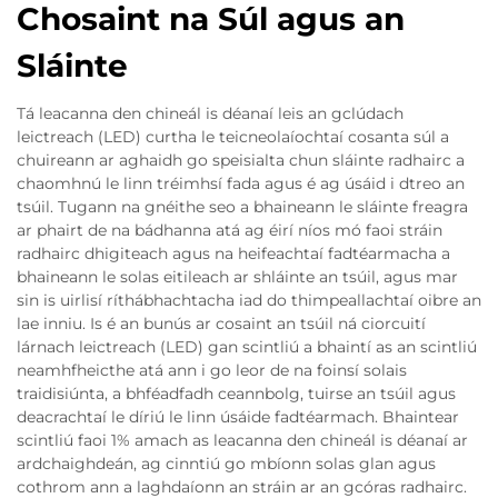
Chosaint na Súl agus an
Sláinte
Tá leacanna den chineál is déanaí leis an gclúdach
leictreach (LED) curtha le teicneolaíochtaí cosanta súl a
chuireann ar aghaidh go speisialta chun sláinte radhairc a
chaomhnú le linn tréimhsí fada agus é ag úsáid i dtreo an
tsúil. Tugann na gnéithe seo a bhaineann le sláinte freagra
ar phairt de na bádhanna atá ag éirí níos mó faoi stráin
radhairc dhigiteach agus na heifeachtaí fadtéarmacha a
bhaineann le solas eitileach ar shláinte an tsúil, agus mar
sin is uirlisí ríthábhachtacha iad do thimpeallachtaí oibre an
lae inniu. Is é an bunús ar cosaint an tsúil ná ciorcuití
lárnach leictreach (LED) gan scintliú a bhaintí as an scintliú
neamhfheicthe atá ann i go leor de na foinsí solais
traidisiúnta, a bhféadfadh ceannbolg, tuirse an tsúil agus
deacrachtaí le díriú le linn úsáide fadtéarmach. Bhaintear
scintliú faoi 1% amach as leacanna den chineál is déanaí ar
ardchaighdeán, ag cinntiú go mbíonn solas glan agus
cothrom ann a laghdaíonn an stráin ar an gcóras radhairc.