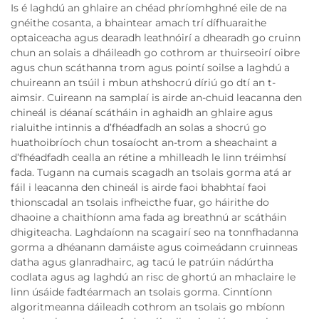
Is é laghdú an ghlaire an chéad phríomhghné eile de na
gnéithe cosanta, a bhaintear amach trí dífhuaraithe
optaiceacha agus dearadh leathnóirí a dhearadh go cruinn
chun an solais a dháileadh go cothrom ar thuirseoirí oibre
agus chun scáthanna trom agus pointí soilse a laghdú a
chuireann an tsúil i mbun athshocrú díriú go dtí an t-
aimsir. Cuireann na samplaí is airde an-chuid leacanna den
chineál is déanaí scátháin in aghaidh an ghlaire agus
rialuithe intinnis a d’fhéadfadh an solas a shocrú go
huathoibríoch chun tosaíocht an-trom a sheachaint a
d’fhéadfadh cealla an rétine a mhilleadh le linn tréimhsí
fada. Tugann na cumais scagadh an tsolais gorma atá ar
fáil i leacanna den chineál is airde faoi bhabhtaí faoi
thionscadal an tsolais infheicthe fuar, go háirithe do
dhaoine a chaithíonn ama fada ag breathnú ar scátháin
dhigiteacha. Laghdaíonn na scagairí seo na tonnfhadanna
gorma a dhéanann damáiste agus coimeádann cruinneas
datha agus glanradhairc, ag tacú le patrúin nádúrtha
codlata agus ag laghdú an risc de ghortú an mhaclaire le
linn úsáide fadtéarmach an tsolais gorma. Cinntíonn
algoritmeanna dáileadh cothrom an tsolais go mbíonn