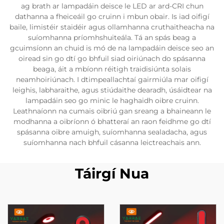
ag brath ar lampadáin deisce le LED ar ard-CRI chun
dathanna a fheiceáil go cruinn i mbun obair. Is iad oifigí
baile, limistéir staidéir agus ollamhanna cruthaitheacha na
suíomhanna príomhshuiteála. Tá an spás beag a
gcuimsíonn an chuid is mó de na lampadáin deisce seo an
oiread sin go dtí go bhfuil siad oiriúnach do spásanna
beaga, áit a mbíonn réitigh traidisiúnta solais
neamhoiriúnach. I dtimpeallachtaí gairmiúla mar oifigí
leighis, labharaithe, agus stiúdaithe dearadh, úsáidtear na
lampadáin seo go minic le haghaidh oibre cruinn.
Leathnaíonn na cumais oibriú gan sreang a bhaineann le
modhanna a oibríonn ó bhatteraí an raon feidhme go dtí
spásanna oibre amuigh, suíomhanna sealadacha, agus
suíomhanna nach bhfuil cásanna leictreachais ann.
Táirgí Nua