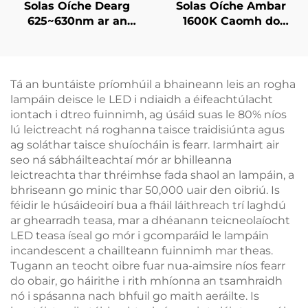
Solas Oíche Dearg
Solas Oíche Ambar
625~630nm ar an
1600K Caomh do
Gabhál le Leithneáil
Chodladh i dDhubh le
Teagmhála agus
3 Socruithe Solais
Cuimhne Solais
Réamhshocraithe le
Luchtaithe trí USB-C
Bataireacht
Tá an buntáiste príomhúil a bhaineann leis an rogha
Gan Chord 18 Uair an
Athluchtáilte 1800Mah
lampáin deisce le LED i ndiaidh a éifeachtúlacht
Chloig
iontach i dtreo fuinnimh, ag úsáid suas le 80% níos
lú leictreacht ná roghanna taisce traidisiúnta agus
ag soláthar taisce shuíocháin is fearr. Iarmhairt air
seo ná sábháilteachtaí mór ar bhilleanna
leictreachta thar thréimhse fada shaol an lampáin, a
bhriseann go minic thar 50,000 uair den oibriú. Is
féidir le húsáideoirí bua a fháil láithreach trí laghdú
ar ghearradh teasa, mar a dhéanann teicneolaíocht
LED teasa íseal go mór i gcomparáid le lampáin
incandescent a chaillteann fuinnimh mar theas.
Tugann an teocht oibre fuar nua-aimsire níos fearr
do obair, go háirithe i rith mhíonna an tsamhraidh
nó i spásanna nach bhfuil go maith aeráilte. Is