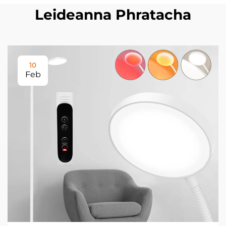
Leideanna Phratacha
10
Feb