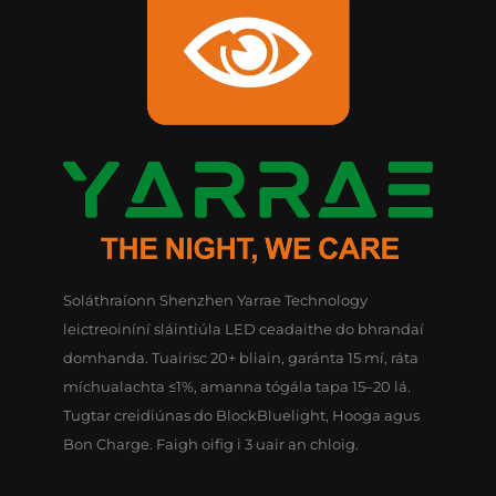
Soláthraíonn Shenzhen Yarrae Technology
leictreoiníní sláintiúla LED ceadaithe do bhrandaí
domhanda. Tuairisc 20+ bliain, garánta 15 mí, ráta
míchualachta ≤1%, amanna tógála tapa 15–20 lá.
Tugtar creidiúnas do BlockBluelight, Hooga agus
Bon Charge. Faigh oifig i 3 uair an chloig.