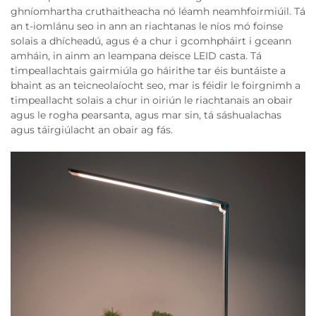
ghníomhartha cruthaitheacha nó léamh neamhfoirmiúil. Tá
an t-iomlánu seo in ann an riachtanas le níos mó foinse
solais a dhícheadú, agus é a chur i gcomhpháirt i gceann
amháin, in ainm an leampana deisce LEID casta. Tá
timpeallachtais gairmiúla go háirithe tar éis buntáiste a
bhaint as an teicneolaíocht seo, mar is féidir le foirgnimh a
timpeallacht solais a chur in oiriún le riachtanais an obair
agus le rogha pearsanta, agus mar sin, tá sáshualachas
agus táirgiúlacht an obair ag fás.