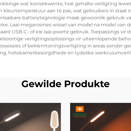
ikkinge wat konsekwente, hoë gehalte-verligting lewer 
kleurtemperatuur aan te pas, wat gebruikers in staat
 herlaaibare batterytegnologie maak gewoonlik gebruik van
erke. Laai-meganismes wissel van model na model van d
ard USB-C- of eie laai-poorte gebruik. Toepassings vir d
elsoortige verligtingsoplossings vir uiteenlopende beho
iessessies of beklemtoningsverligting in areas sonder g
igting, hotekamerbesorgdhede en tydelike werkruiumverl
Gewilde Produkte