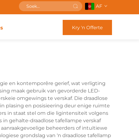
AF
Kry 'n Offerte
s
ie en kontemporêre gerief, wat verligting
ossing maak gebruik van gevorderde LED-
erskeie omgewings te verskaf. Die draadlose
in plasing en posisieering deur enige ruimte
s in staat stel om die ligintensiteit volgens
 in gehalte-draadlose tafellampe verskaf
it aanraakgevoelige beheerders of intuïtiewe
logiese grondslag van ‘n draadlose tafellamp