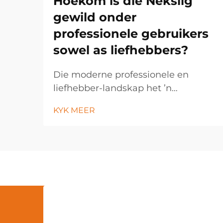
Hoekom is die Nekslig
gewild onder
professionele gebruikers
sowel as liefhebbers?
Die moderne professionele en
liefhebber-landskap het ’n
opmerklike verskuiwing na hands-
KYK MEER
vry verligtingsoplossings beleef, met
die nekslig wat ’n onmisbare
gereedskap geword het oor ’n wye
verskeidenheid nydige en
persoonlike toepassings. Hierdie
innoverende verligting...