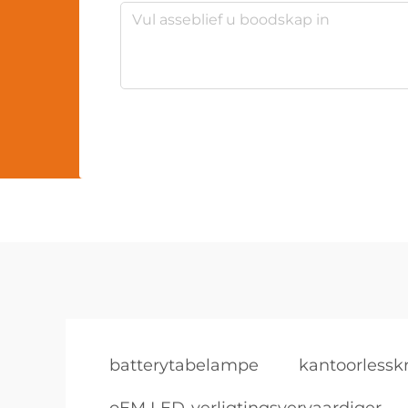
batterytabelampe
kantoorlesskr