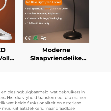
ED
Moderne
olle
Slaapvriendelike
00K
Swart Naglig 1600K
slig
Amber & 4000K Vol
am
Spektrum Wit Slim
Verdowwer met
 en plasingbuigbaarheid, wat gebruikers in
ers. Hierdie vryheid transformeer die manier
Geheue 1800mAh
 wat beide funksionaliteit en estetiese
Battery 18H
y muuruitlaatstekkers, maar draadlose