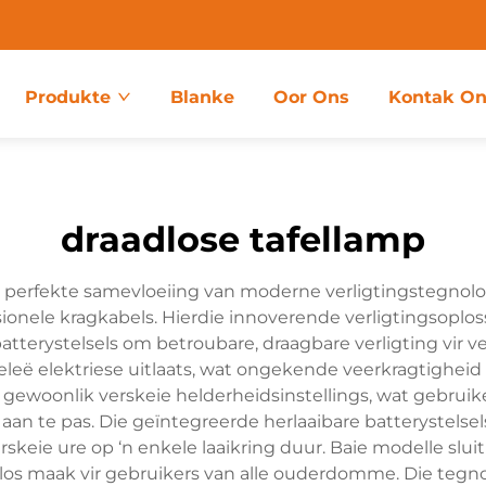
Produkte
Blanke
Oor Ons
Kontak On
draadlose tafellamp
e perfekte samevloeiing van moderne verligtingstegnolog
isionele kragkabels. Hierdie innoverende verligtingsopl
terystelsels om betroubare, draagbare verligting vir v
leë elektriese uitlaats, wat ongekende veerkragtigheid 
t gewoonlik verskeie helderheidsinstellings, wat gebruiker
an te pas. Die geïntegreerde herlaaibare batterystelsels
skeie ure op ‘n enkele laaikring duur. Baie modelle slu
os maak vir gebruikers van alle ouderdomme. Die tegno