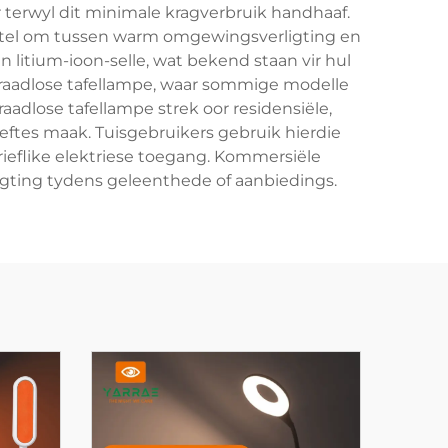
terwyl dit minimale kragverbruik handhaaf.
 stel om tussen warm omgewingsverligting en
 litium-ioon-selle, wat bekend staan vir hul
raadlose tafellampe, waar sommige modelle
raadlose tafellampe strek oor residensiële,
eftes maak. Tuisgebruikers gebruik hierdie
erieflike elektriese toegang. Kommersiële
igting tydens geleenthede of aanbiedings.