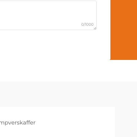
0/1000
ampverskaffer