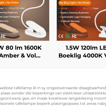
W 80 lm 1600K
1.5W 120lm L
Amber & Vol
Boeklig 4000K V
trum Kleur Geen
Spektrum & 16
 Lig & Flikkering
Amberkleur Lee
t Liggaam LED
Swart Ligga
Boeklig
Boeklig
raadlose tafellamp lê in sy ongeëwenaarde draagbaarheid
e plaas sonder die beperkings van elektriese uitlaatstekk
gsontwerp gee, en maak kreatiewe rangskikking moontlik
isionele tafellampe beperk plasingsopsies tot areas nab