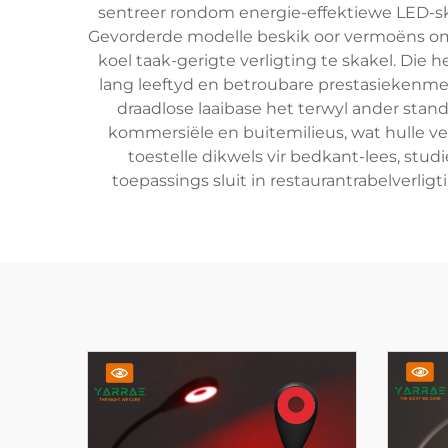
sentreer rondom energie-effektiewe LED-sk
Gevorderde modelle beskik oor vermoëns om 
koel taak-gerigte verligting te skakel. Die
lang leeftyd en betroubare prestasiekenm
draadlose laaibase het terwyl ander standa
kommersiële en buitemilieus, wat hulle ve
toestelle dikwels vir bedkant-lees, stud
toepassings sluit in restaurantrabelverl