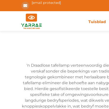
[email protected]
Tuisblad
‘n Draadlose tafellamp verteenwoordig di
verskaf sonder die beperkings van trad
tegnologie gekombineer met herlaaibare bat
tafellamp elimineer die behoefte aan nabyge
bied. Hierdie gesofistikeerde toestelle besi
spesifieke take of omgewingsvoorkeure a
langdurige bedryfsperiodes, wat dikwels ver
knoppieskoppelvlakke in, wat bedryf moeitel