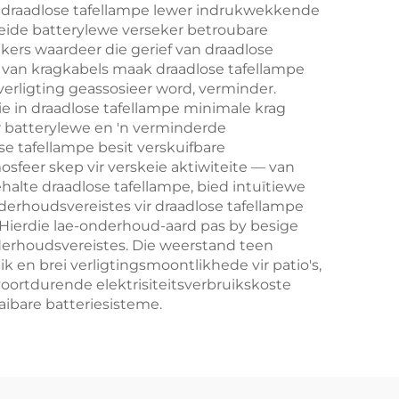
ne draadlose tafellampe lewer indrukwekkende
breide batterylewe verseker betroubare
kers waardeer die gerief van draadlose
id van kragkabels maak draadlose tafellampe
 verligting geassosieer word, verminder.
e in draadlose tafellampe minimale krag
er batterylewe en 'n verminderde
e tafellampe besit verskuifbare
sfeer skep vir verskeie aktiwiteite — van
alte draadlose tafellampe, bied intuïtiewe
erhoudsvereistes vir draadlose tafellampe
 Hierdie lae-onderhoud-aard pas by besige
derhoudsvereistes. Die weerstand teen
en brei verligtingsmoontlikhede vir patio's,
oortdurende elektrisiteitsverbruikskoste
ibare batteriesisteme.