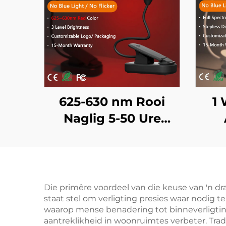
625-630 nm Rooi
1 
Naglig 5-50 Ure
Gebruik 3 Helderheid
Spek
Instellings Swart
Blou
Liggaam Vinnige 1-
Wi
Uur USB Herlaai
Die primêre voordeel van die keuse van 'n d
staat stel om verligting presies waar nodig t
waarop mense benadering tot binneverligtin
aantreklikheid in woonruimtes verbeter. Trad