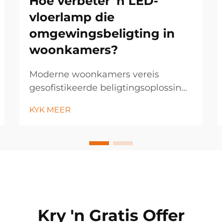
Hoe verbeter 'n LED-
vloerlamp die
omgewingsbeligting in
woonkamers?
Moderne woonkamers vereis
gesofistikeerde beligtingsoplossings
wat beide funksionaliteit en
KYK MEER
estetiese aantreklikheid verbeter. 'n
LED-vloerlamp tree op as 'n
veelsoortige beligtingsinrigting wat
die atmosfeer van enige ruimte
deur sy energie-doeltreffende
tegnologie transformeer...
Kry 'n Gratis Offer