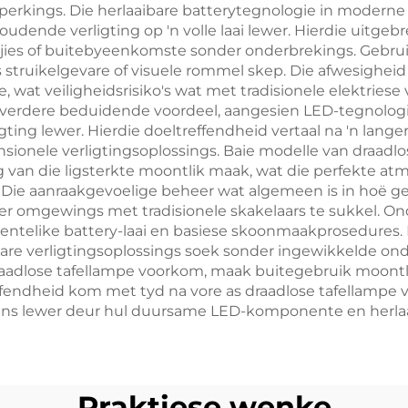
eperkings. Die herlaaibare batterytegnologie in moder
oudende verligting op 'n volle laai lewer. Hierdie uitge
ytjies of buitebyeenkomste sonder onderbrekings. Gebrui
els struikelgevare of visuele rommel skep. Die afwesighe
, wat veiligheidsrisiko's wat met tradisionele elektriese
 verdere beduidende voordeel, aangesien LED-tegnologi
gting lewer. Hierdie doeltreffendheid vertaal na 'n lang
nele verligtingsoplossings. Baie modelle van draadlos
van die ligsterkte moontlik maak, wat die perfekte atmo
 Die aanraakgevoelige beheer wat algemeen is in hoë geh
r omgewings met tradisionele skakelaars te sukkel. Ond
eentelike battery-laai en basiese skoonmaakprosedures.
are verligtingsoplossings soek sonder ingewikkelde on
adlose tafellampe voorkom, maak buitegebruik moontlik 
fendheid kom met tyd na vore as draadlose tafellampe v
diens lewer deur hul duursame LED-komponente en herlaa
Praktiese wenke