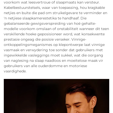
voorkom wat leesvertroue of slaapmaats kan versteur.
Kabelbestuurstelsels, waar van toepassing, hou kragkable
netjies en buite die pad om struikelgevare te verminder en
'n netjiese slaapkamerestetika te handhaaf. Die
gebalanseerde gewigsverspreiding van hoë gehalte-
modelle voorkom omslaan of onstabiliteit wanneer dit teen
verskillende hoeke geposisioneer word, wat konsekwente
prestasie ongeag die posisie verseker. Vinnige-
ontkoppelingsmeganismes op klepontwerpe laat vinnige
vasmaak en verwydering toe sonder dat gebruikers met
ingewikkelde vasleggings moet sukkel, wat die oorgang
van naglesing na slaap naadloos en moeitelose maak vir
gebruikers van alle ouderdomme en motoriese
vaardighede.