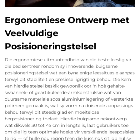
Ergonomiese Ontwerp met
Veelvuldige
Posisioneringstelsel
Die ergonomiese uitmuntendheid van die beste leeslig vir
die bed sentreer rondom sy innoverende, buigsame
posisioneringstelsel wat aan byna enige leessituasie aanpas
terwyl dit stabiliteit en presiese ligrigting behou. Die kern
van hierdie stelsel beskik gewoonlik oor 'n hoë gehalte-
swaannek- of geartikuleerde-armkonstruksie wat van
duursame materiale soos aluminiumlegering of versterkte
polimeer gemaak is, wat sy vorm na duisende aanpassings
behou terwyl dit steeds glad en moeitelose
herposisionering toelaat. Hierdie buigsame nekontwerp,
wat dikwels 30 tot 45 cm in lengte is, laat gebruikers toe
om die lig teen optimale hoeke vir verskillende leesposisies
te rig — of hulle nou regop teen die kussings sit, op hul sy