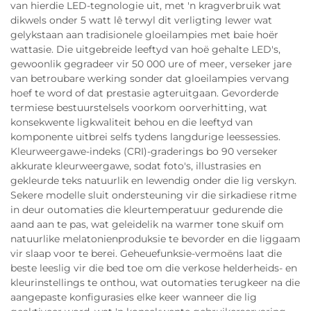
van hierdie LED-tegnologie uit, met 'n kragverbruik wat
dikwels onder 5 watt lê terwyl dit verligting lewer wat
gelykstaan aan tradisionele gloeilampies met baie hoër
wattasie. Die uitgebreide leeftyd van hoë gehalte LED's,
gewoonlik gegradeer vir 50 000 ure of meer, verseker jare
van betroubare werking sonder dat gloeilampies vervang
hoef te word of dat prestasie agteruitgaan. Gevorderde
termiese bestuurstelsels voorkom oorverhitting, wat
konsekwente ligkwaliteit behou en die leeftyd van
komponente uitbrei selfs tydens langdurige leessessies.
Kleurweergawe-indeks (CRI)-graderings bo 90 verseker
akkurate kleurweergawe, sodat foto's, illustrasies en
gekleurde teks natuurlik en lewendig onder die lig verskyn.
Sekere modelle sluit ondersteuning vir die sirkadiese ritme
in deur outomaties die kleurtemperatuur gedurende die
aand aan te pas, wat geleidelik na warmer tone skuif om
natuurlike melatonienproduksie te bevorder en die liggaam
vir slaap voor te berei. Geheuefunksie-vermoëns laat die
beste leeslig vir die bed toe om die verkose helderheids- en
kleurinstellings te onthou, wat outomaties terugkeer na die
aangepaste konfigurasies elke keer wanneer die lig