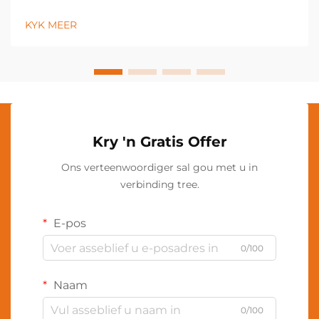
verligtingsoplossings beleef, met die nekslig wat ’n
onmisbare gereedskap geword het oor ’n wye
KYK MEER
verskeidenheid nydige en persoonlike toepassings.
Hierdie innoverende verligting...
Kry 'n Gratis Offer
Ons verteenwoordiger sal gou met u in
verbinding tree.
E-pos
0/100
Naam
0/100