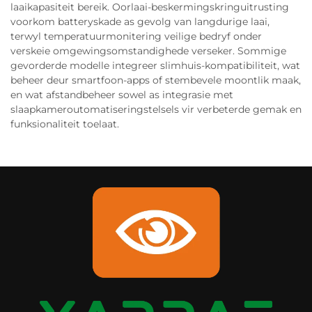
laaikapasiteit bereik. Oorlaai-beskermingskringuitrusting
voorkom batteryskade as gevolg van langdurige laai,
terwyl temperatuurmonitering veilige bedryf onder
verskeie omgewingsomstandighede verseker. Sommige
gevorderde modelle integreer slimhuis-kompatibiliteit, wat
beheer deur smartfoon-apps of stembevele moontlik maak,
en wat afstandbeheer sowel as integrasie met
slaapkameroutomatiseringstelsels vir verbeterde gemak en
funksionaliteit toelaat.