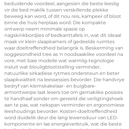
beduidende voordeel, aangesien die beste leeslig
vir die bed maklik tussen verskillende plekke
beweeg kan word, of dit nou reis, kampeer of bloot
binne die huis herplaas word. Die kompakte
ontwerp neem minimale spasie op
nagskinkbordjies of bedkanttafels in, wat dit ideaal
maak vir klein slaapkamers of gedeelde ruimtes
waar doeltreffendheid belangrik is. Beskerming van
ooggesondheid tree as 'n noodsaaklike voordeel na
vore, met baie modelle wat warmlig-tegnologie
insluit wat blouligblootstelling verminder,
natuurlike sirkadiese rytmes ondersteun en beter
slaapkwaliteit na leessessies bevorder. Die handvrye
bedryf van klemskakelaar- en buigbare-
armontwerpe laat lesers toe om gemaklike posisies
te handhaaf sonder om gereeld die verligtingshoek
aan te pas, wat nekspan verminder en ergonomiese
leeshoudings bevorder. Kosten-doeltreffendheid
word duidelik deur die lang lewensduur van LED-
komponente en lae energieverbruik, wat die beste