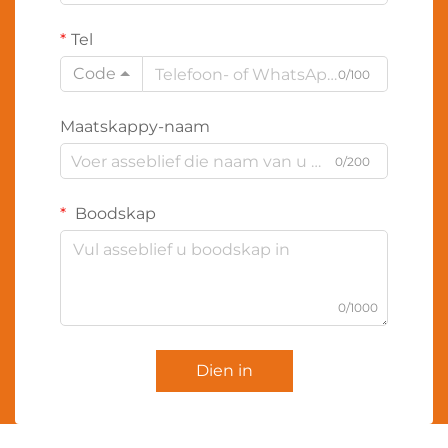
Tel
Code
0/100
Maatskappy-naam
0/200
Boodskap
0/1000
Dien in