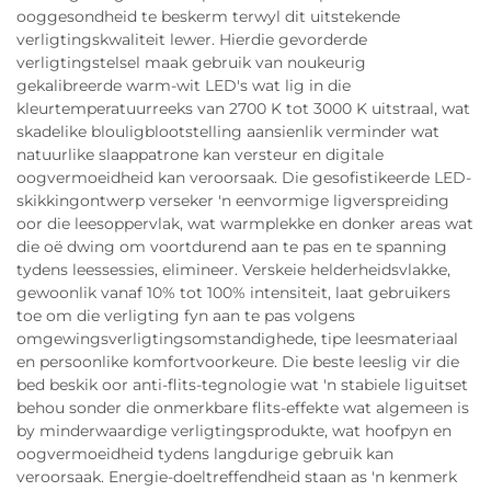
ooggesondheid te beskerm terwyl dit uitstekende
verligtingskwaliteit lewer. Hierdie gevorderde
verligtingstelsel maak gebruik van noukeurig
gekalibreerde warm-wit LED's wat lig in die
kleurtemperatuurreeks van 2700 K tot 3000 K uitstraal, wat
skadelike blouligblootstelling aansienlik verminder wat
natuurlike slaappatrone kan versteur en digitale
oogvermoeidheid kan veroorsaak. Die gesofistikeerde LED-
skikkingontwerp verseker 'n eenvormige ligverspreiding
oor die leesoppervlak, wat warmplekke en donker areas wat
die oë dwing om voortdurend aan te pas en te spanning
tydens leessessies, elimineer. Verskeie helderheidsvlakke,
gewoonlik vanaf 10% tot 100% intensiteit, laat gebruikers
toe om die verligting fyn aan te pas volgens
omgewingsverligtingsomstandighede, tipe leesmateriaal
en persoonlike komfortvoorkeure. Die beste leeslig vir die
bed beskik oor anti-flits-tegnologie wat 'n stabiele liguitset
behou sonder die onmerkbare flits-effekte wat algemeen is
by minderwaardige verligtingsprodukte, wat hoofpyn en
oogvermoeidheid tydens langdurige gebruik kan
veroorsaak. Energie-doeltreffendheid staan as 'n kenmerk