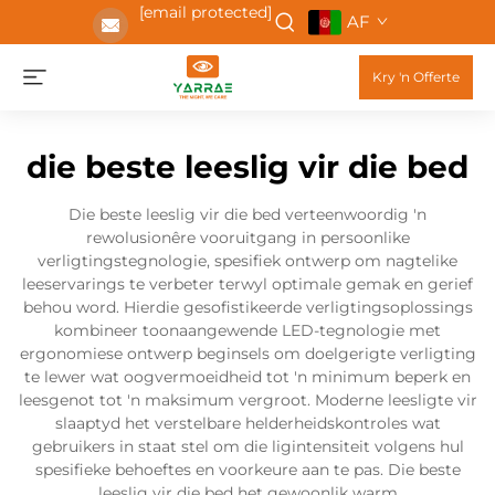
[email protected]
AF
Kry 'n Offerte
die beste leeslig vir die bed
Die beste leeslig vir die bed verteenwoordig 'n
rewolusionêre vooruitgang in persoonlike
verligtingstegnologie, spesifiek ontwerp om nagtelike
leeservarings te verbeter terwyl optimale gemak en gerief
behou word. Hierdie gesofistikeerde verligtingsoplossings
kombineer toonaangewende LED-tegnologie met
ergonomiese ontwerp beginsels om doelgerigte verligting
te lewer wat oogvermoeidheid tot 'n minimum beperk en
leesgenot tot 'n maksimum vergroot. Moderne leesligte vir
slaaptyd het verstelbare helderheidskontroles wat
gebruikers in staat stel om die ligintensiteit volgens hul
spesifieke behoeftes en voorkeure aan te pas. Die beste
leeslig vir die bed het gewoonlik warm