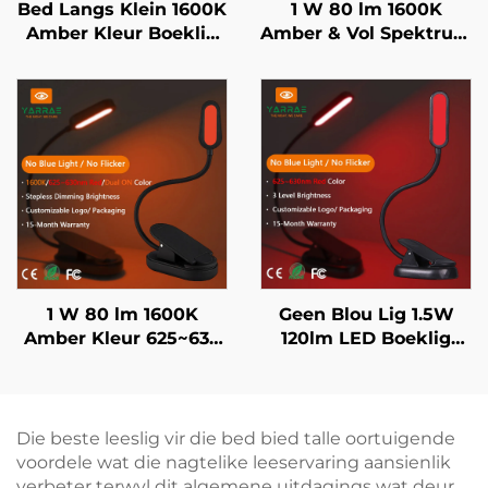
Bed Langs Klein 1600K
1 W 80 lm 1600K
Amber Kleur Boeklig
Amber & Vol Spektrum
Geen Blou Lig Swart
Kleur Geen Blou Lig &
Liggaam LED Boeklig
Flikkering Wit
Liggaam LED Boeklig
1 W 80 lm 1600K
Geen Blou Lig 1.5W
Amber Kleur 625~630
120lm LED Boeklig
nm Rooi Kleur Nul
625~630 nm 660/670
Blou Lig Swart
nm Rooikleur 3 Vlakke
Liggaam LED Boeklig
Heldertste Leeslig
Swart Liggaam
Die beste leeslig vir die bed bied talle oortuigende
voordele wat die nagtelike leeservaring aansienlik
verbeter terwyl dit algemene uitdagings wat deur