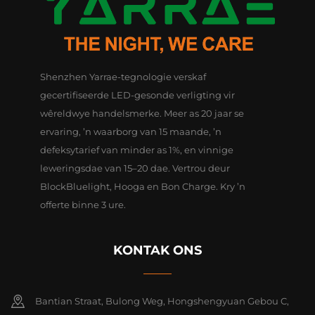
Shenzhen Yarrae-tegnologie verskaf
gecertifiseerde LED-gesonde verligting vir
wêreldwye handelsmerke. Meer as 20 jaar se
ervaring, ’n waarborg van 15 maande, ’n
defeksytarief van minder as 1%, en vinnige
leweringsdae van 15–20 dae. Vertrou deur
BlockBluelight, Hooga en Bon Charge. Kry ’n
offerte binne 3 ure.
KONTAK ONS
Bantian Straat, Bulong Weg, Hongshengyuan Gebou C,