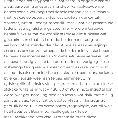
uitstekende batteryprestasie wat saam 'n ongeëwenaarde
draagbare verligtingservaring skep. Aanraakgevoelige
beheerpanele vervang tradisionele meganiese skakelaars
met reaktiewe oppervlaktes wat sagte vingerkontak
opspoor, wat stil bedryf moontlik maak wat slaapmaats nie
tydens laatnag-afstellings steur nie. Hierdie intuïtiewe
beheerfunksies het gewoonlik staplose dimfunksies wat
gebruikers in staat stel om die helderheid stadig te
verhoog of verminder deur kontinue aanraakbewegings
eerder as om tot voorafbepaalde helderheidsvlakke beperk
te wees. Die integrasie van 'n geheuefunksie verseker dat
die beste leeslig vir die bed outomaties na vorige gekose
instellings terugkeer wanneer dit aangeskakel word, wat
die noodsaak om helderheid en kleurtemperatuurvoorkeure
by elke gebruik weer aan te pas, elimineer. Slim
tydsinstellingfunksies sluit programmeerbare outomatiese
afskakelfunksies in wat vir 30, 60 of 90 minute ingestel kan
word, wat gerusstelling bied aan lesers wat dalk met die lig
aan vas slaap, terwyl dit ook batterykrag vir langdurige
gebruik behou. Gevorderde batterytegnologie, wat dikwels
hoë-kapasiteit litium-ioon-selle gebruik, lewer
indrukwekkende bedryfsduurprestasie met tipiese