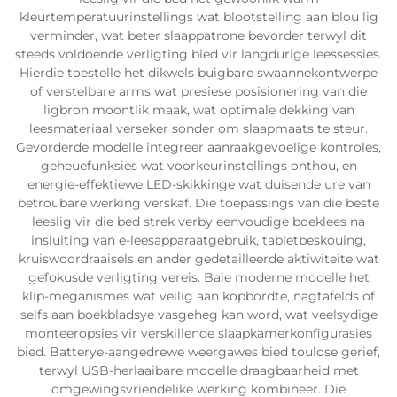
kleurtemperatuurinstellings wat blootstelling aan blou lig
verminder, wat beter slaappatrone bevorder terwyl dit
steeds voldoende verligting bied vir langdurige leessessies.
Hierdie toestelle het dikwels buigbare swaannekontwerpe
of verstelbare arms wat presiese posisionering van die
ligbron moontlik maak, wat optimale dekking van
leesmateriaal verseker sonder om slaapmaats te steur.
Gevorderde modelle integreer aanraakgevoelige kontroles,
geheuefunksies wat voorkeurinstellings onthou, en
energie-effektiewe LED-skikkinge wat duisende ure van
betroubare werking verskaf. Die toepassings van die beste
leeslig vir die bed strek verby eenvoudige boeklees na
insluiting van e-leesapparaatgebruik, tabletbeskouing,
kruiswoordraaisels en ander gedetailleerde aktiwiteite wat
gefokusde verligting vereis. Baie moderne modelle het
klip-meganismes wat veilig aan kopbordte, nagtafelds of
selfs aan boekbladsye vasgeheg kan word, wat veelsydige
monteeropsies vir verskillende slaapkamerkonfigurasies
bied. Batterye-aangedrewe weergawes bied toulose gerief,
terwyl USB-herlaaibare modelle draagbaarheid met
omgewingsvriendelike werking kombineer. Die