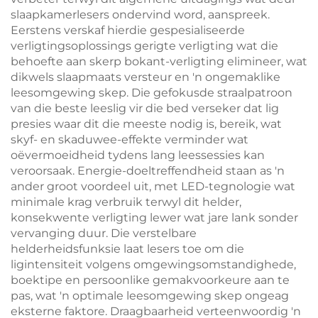
slaapkamerlesers ondervind word, aanspreek.
Eerstens verskaf hierdie gespesialiseerde
verligtingsoplossings gerigte verligting wat die
behoefte aan skerp bokant-verligting elimineer, wat
dikwels slaapmaats versteur en 'n ongemaklike
leesomgewing skep. Die gefokusde straalpatroon
van die beste leeslig vir die bed verseker dat lig
presies waar dit die meeste nodig is, bereik, wat
skyf- en skaduwee-effekte verminder wat
oëvermoeidheid tydens lang leessessies kan
veroorsaak. Energie-doeltreffendheid staan as 'n
ander groot voordeel uit, met LED-tegnologie wat
minimale krag verbruik terwyl dit helder,
konsekwente verligting lewer wat jare lank sonder
vervanging duur. Die verstelbare
helderheidsfunksie laat lesers toe om die
ligintensiteit volgens omgewingsomstandighede,
boektipe en persoonlike gemakvoorkeure aan te
pas, wat 'n optimale leesomgewing skep ongeag
eksterne faktore. Draagbaarheid verteenwoordig 'n