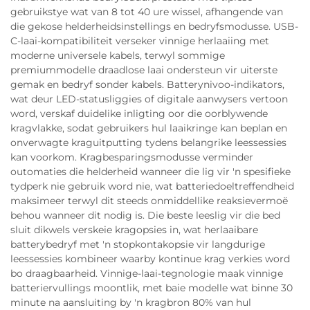
gebruikstye wat van 8 tot 40 ure wissel, afhangende van
die gekose helderheidsinstellings en bedryfsmodusse. USB-
C-laai-kompatibiliteit verseker vinnige herlaaiing met
moderne universele kabels, terwyl sommige
premiummodelle draadlose laai ondersteun vir uiterste
gemak en bedryf sonder kabels. Batterynivoo-indikators,
wat deur LED-statusliggies of digitale aanwysers vertoon
word, verskaf duidelike inligting oor die oorblywende
kragvlakke, sodat gebruikers hul laaikringe kan beplan en
onverwagte kraguitputting tydens belangrike leessessies
kan voorkom. Kragbesparingsmodusse verminder
outomaties die helderheid wanneer die lig vir 'n spesifieke
tydperk nie gebruik word nie, wat batteriedoeltreffendheid
maksimeer terwyl dit steeds onmiddellike reaksievermoë
behou wanneer dit nodig is. Die beste leeslig vir die bed
sluit dikwels verskeie kragopsies in, wat herlaaibare
batterybedryf met 'n stopkontakopsie vir langdurige
leessessies kombineer waarby kontinue krag verkies word
bo draagbaarheid. Vinnige-laai-tegnologie maak vinnige
batteriervullings moontlik, met baie modelle wat binne 30
minute na aansluiting by 'n kragbron 80% van hul