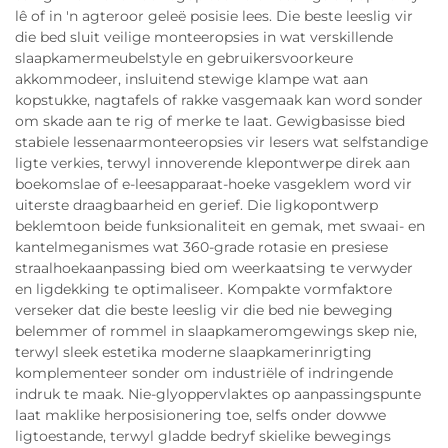
lê of in 'n agteroor geleë posisie lees. Die beste leeslig vir
die bed sluit veilige monteeropsies in wat verskillende
slaapkamermeubelstyle en gebruikersvoorkeure
akkommodeer, insluitend stewige klampe wat aan
kopstukke, nagtafels of rakke vasgemaak kan word sonder
om skade aan te rig of merke te laat. Gewigbasisse bied
stabiele lessenaarmonteeropsies vir lesers wat selfstandige
ligte verkies, terwyl innoverende klepontwerpe direk aan
boekomslae of e-leesapparaat-hoeke vasgeklem word vir
uiterste draagbaarheid en gerief. Die ligkopontwerp
beklemtoon beide funksionaliteit en gemak, met swaai- en
kantelmeganismes wat 360-grade rotasie en presiese
straalhoekaanpassing bied om weerkaatsing te verwyder
en ligdekking te optimaliseer. Kompakte vormfaktore
verseker dat die beste leeslig vir die bed nie beweging
belemmer of rommel in slaapkameromgewings skep nie,
terwyl sleek estetika moderne slaapkamerinrigting
komplementeer sonder om industriële of indringende
indruk te maak. Nie-glyoppervlaktes op aanpassingspunte
laat maklike herposisionering toe, selfs onder dowwe
ligtoestande, terwyl gladde bedryf skielike bewegings