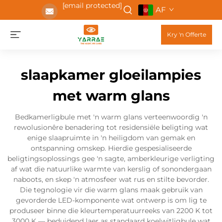
[email protected]
AF
Kry 'n Offerte
slaapkamer gloeilampies
met warm glans
Bedkamerligbule met 'n warm glans verteenwoordig 'n
rewolusionêre benadering tot residensiële beligting wat
enige slaapruimte in 'n heiligdom van gemak en
ontspanning omskep. Hierdie gespesialiseerde
beligtingsoplossings gee 'n sagte, amberkleurige verligting
af wat die natuurlike warmte van kerslig of sonondergaan
naboots, en skep 'n atmosfeer wat rus en stilte bevorder.
Die tegnologie vir die warm glans maak gebruik van
gevorderde LED-komponente wat ontwerp is om lig te
produseer binne die kleurtemperatuurreeks van 2200 K tot
3000 K — beduidend laer as standaard koelwitligbule wat