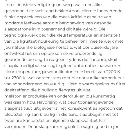
in residensiële verligtingsontwerp wat menslike
gesondheid en welstand beklemtoon. Hierdie innoverende
funksie spreek een van die mees kritieke aspekte van
moderne leefwyse aan: die handhawing van gesonde
slaappatrone in 'n toenemend digitale wêreld. Die
tegnologie werk deur die kleurtemperatuur en intensiteit
van die liguitset noukeurig te beheer om mee te werk met
jou natuurlike biologiese horlosie, wat oor duisende jare
ontwikkel het om op die son se veranderende lig
gedurende die dag te reageer. Tydens die aandure, skuif
slaapkamerligbule se sagte gloed outomaties na warmer
kleurtemperature, gewoonlik binne die bereik van 2200 K
tot 2700 K, wat ooreenstem met die natuurlike amberkleur
van sonondergang en vuurlig. Hierdie warm spektrum filter
doeltreffend die blouliggolflengtes uit wat
melatonienproduksie kan onderdruk en jou kunsmatig
waaksaam hou. Navorsing wat deur toonaangewende
slaapinstituut uitgevoer is, het konsekwent aangetoon dat
blootstelling aan blou lig in die aand slaapbegin met tot
twee ure kan uitstel en algehele slaapkwaliteit kan
verminder. Deur slaapkamerligbule se sagte gloed in jou