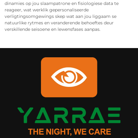
dinamies op jou slaampatrone en fisiologiese data te
reageer, wat werklik gepersonaliseerde
verligtingsomgewings skep wat aan jou liggaam se
natuurlike rytmes en veranderende behoeftes deur
verskillende seisoene en lewensfases aanpas.