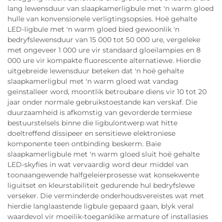
lang lewensduur van slaapkamerligbule met 'n warm gloed
hulle van konvensionele verligtingsopsies. Hoë gehalte
LED-ligbule met 'n warm gloed bied gewoonlik 'n
bedryfslewensduur van 15 000 tot 50 000 ure, vergeleke
met ongeveer 1 000 ure vir standaard gloeilampies en 8
000 ure vir kompakte fluorescente alternatiewe. Hierdie
uitgebreide lewensduur beteken dat 'n hoë gehalte
slaapkamerligbul met 'n warm gloed wat vandag
geïnstalleer word, moontlik betroubare diens vir 10 tot 20
jaar onder normale gebruikstoestande kan verskaf. Die
duurzaamheid is afkomstig van gevorderde termiese
bestuurstelsels binne die ligbulontwerp wat hitte
doeltreffend dissipeer en sensitiewe elektroniese
komponente teen ontbinding beskerm. Baie
slaapkamerligbule met 'n warm gloed sluit hoë gehalte
LED-skyfies in wat vervaardig word deur middel van
toonaangewende halfgeleierprosesse wat konsekwente
liguitset en kleurstabiliteit gedurende hul bedryfslewe
verseker. Die verminderde onderhoudsvereistes wat met
hierdie langlaastende ligbule gepaard gaan, blyk veral
waardevol vir moeilik-toeganklike armature of installasies