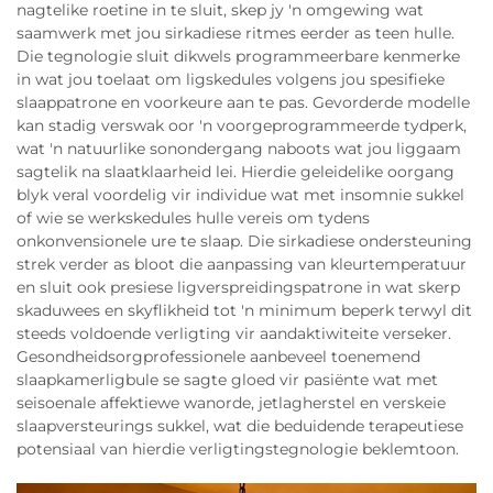
nagtelike roetine in te sluit, skep jy 'n omgewing wat
saamwerk met jou sirkadiese ritmes eerder as teen hulle.
Die tegnologie sluit dikwels programmeerbare kenmerke
in wat jou toelaat om ligskedules volgens jou spesifieke
slaappatrone en voorkeure aan te pas. Gevorderde modelle
kan stadig verswak oor 'n voorgeprogrammeerde tydperk,
wat 'n natuurlike sonondergang naboots wat jou liggaam
sagtelik na slaatklaarheid lei. Hierdie geleidelike oorgang
blyk veral voordelig vir individue wat met insomnie sukkel
of wie se werkskedules hulle vereis om tydens
onkonvensionele ure te slaap. Die sirkadiese ondersteuning
strek verder as bloot die aanpassing van kleurtemperatuur
en sluit ook presiese ligverspreidingspatrone in wat skerp
skaduwees en skyflikheid tot 'n minimum beperk terwyl dit
steeds voldoende verligting vir aandaktiwiteite verseker.
Gesondheidsorgprofessionele aanbeveel toenemend
slaapkamerligbule se sagte gloed vir pasiënte wat met
seisoenale affektiewe wanorde, jetlagherstel en verskeie
slaapversteurings sukkel, wat die beduidende terapeutiese
potensiaal van hierdie verligtingstegnologie beklemtoon.