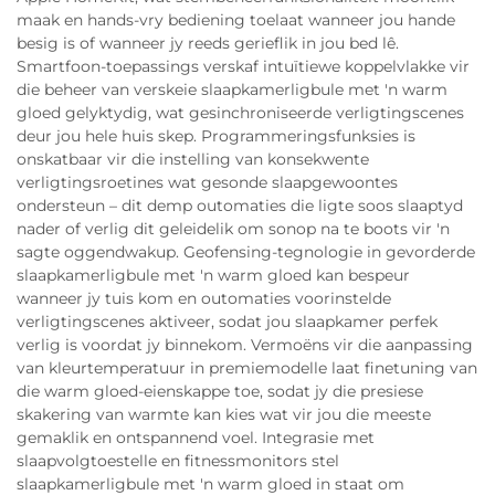
maak en hands-vry bediening toelaat wanneer jou hande
besig is of wanneer jy reeds gerieflik in jou bed lê.
Smartfoon-toepassings verskaf intuïtiewe koppelvlakke vir
die beheer van verskeie slaapkamerligbule met 'n warm
gloed gelyktydig, wat gesinchroniseerde verligtingscenes
deur jou hele huis skep. Programmeringsfunksies is
onskatbaar vir die instelling van konsekwente
verligtingsroetines wat gesonde slaapgewoontes
ondersteun – dit demp outomaties die ligte soos slaaptyd
nader of verlig dit geleidelik om sonop na te boots vir 'n
sagte oggendwakup. Geofensing-tegnologie in gevorderde
slaapkamerligbule met 'n warm gloed kan bespeur
wanneer jy tuis kom en outomaties voorinstelde
verligtingscenes aktiveer, sodat jou slaapkamer perfek
verlig is voordat jy binnekom. Vermoëns vir die aanpassing
van kleurtemperatuur in premiemodelle laat finetuning van
die warm gloed-eienskappe toe, sodat jy die presiese
skakering van warmte kan kies wat vir jou die meeste
gemaklik en ontspannend voel. Integrasie met
slaapvolgtoestelle en fitnessmonitors stel
slaapkamerligbule met 'n warm gloed in staat om