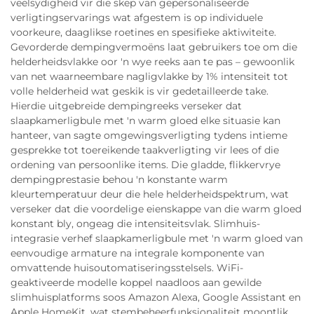
veelsydigheid vir die skep van gepersonaliseerde
verligtingservarings wat afgestem is op individuele
voorkeure, daaglikse roetines en spesifieke aktiwiteite.
Gevorderde dempingvermoëns laat gebruikers toe om die
helderheidsvlakke oor 'n wye reeks aan te pas – gewoonlik
van net waarneembare nagligvlakke by 1% intensiteit tot
volle helderheid wat geskik is vir gedetailleerde take.
Hierdie uitgebreide dempingreeks verseker dat
slaapkamerligbule met 'n warm gloed elke situasie kan
hanteer, van sagte omgewingsverligting tydens intieme
gesprekke tot toereikende taakverligting vir lees of die
ordening van persoonlike items. Die gladde, flikkervrye
dempingprestasie behou 'n konstante warm
kleurtemperatuur deur die hele helderheidspektrum, wat
verseker dat die voordelige eienskappe van die warm gloed
konstant bly, ongeag die intensiteitsvlak. Slimhuis-
integrasie verhef slaapkamerligbule met 'n warm gloed van
eenvoudige armature na integrale komponente van
omvattende huisoutomatiseringsstelsels. WiFi-
geaktiveerde modelle koppel naadloos aan gewilde
slimhuisplatforms soos Amazon Alexa, Google Assistant en
Apple HomeKit, wat stembeheerfunksionaliteit moontlik