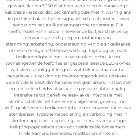
gewoonlik teen 5000 K of hoër werk. Hierdie noukeurige
kalibrasie verseker dat bedkamerligbule met 'n warm glans
die perfekte balans tussen sigbaarheid en atmosfeer lewer
sonder om natuurlike slaampatrone te versteur. Die
hooffunksies van hierdie innoverende bultjies strek verby
eenvoudige verligting om insluiting van
stemmingverbetering, ondersteuning van die sirkadiaanse
ritme en energie-effektiewe werking. Tegnologies maak
bedkamerligbule met 'n warm glans gebruik van
toonaangewende fosforlae en gespesialiseerde LED-skyfies
wat skerp blouliggolflengtes, wat bekend staan vir hul
negatiewe uitwerking op melatonienproduksie, uitskakel.
Baie modelle besit dimfunksies wat gebruikers in staat stel
om die helderheidsvlakke aan te pas van subtiel naglig-
intensiteite tot gerieflike leesvlakke. Integrasie met
slimhuisstelsels het toenemend algemeen geword, met
WiFi-geaktiveerde bedkamerligbule met 'n warm glans wat
stembeheer, tydschemabediening en verbinding met 'n
slimfoonapp bied. Toepassings vir hierdie veelsoortige
beligtingsoplossings strek oor residensiële bedkamers,
kinderkamers, leeshoeke, meditasieruimtes en