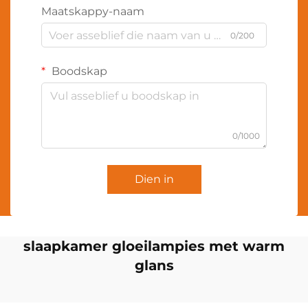
Maatskappy-naam
0/200
Boodskap
0/1000
Dien in
slaapkamer gloeilampies met warm
glans