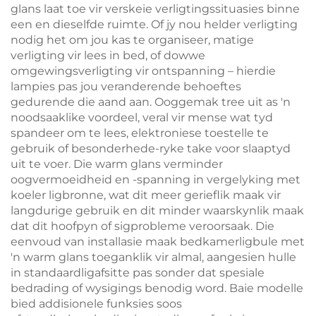
glans laat toe vir verskeie verligtingssituasies binne
een en dieselfde ruimte. Of jy nou helder verligting
nodig het om jou kas te organiseer, matige
verligting vir lees in bed, of dowwe
omgewingsverligting vir ontspanning – hierdie
lampies pas jou veranderende behoeftes
gedurende die aand aan. Ooggemak tree uit as 'n
noodsaaklike voordeel, veral vir mense wat tyd
spandeer om te lees, elektroniese toestelle te
gebruik of besonderhede-ryke take voor slaaptyd
uit te voer. Die warm glans verminder
oogvermoeidheid en -spanning in vergelyking met
koeler ligbronne, wat dit meer gerieflik maak vir
langdurige gebruik en dit minder waarskynlik maak
dat dit hoofpyn of sigprobleme veroorsaak. Die
eenvoud van installasie maak bedkamerligbule met
'n warm glans toeganklik vir almal, aangesien hulle
in standaardligafsitte pas sonder dat spesiale
bedrading of wysigings benodig word. Baie modelle
bied addisionele funksies soos