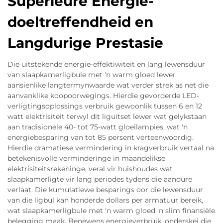
Superieure Energie-
doeltreffendheid en
Langdurige Prestasie
Die uitstekende energie-effektiwiteit en lang lewensduur
van slaapkamerligbule met 'n warm gloed lewer
aansienlike langtermynwaarde wat verder strek as net die
aanvanklike koopoorwegings. Hierdie gevorderde LED-
verligtingsoplossings verbruik gewoonlik tussen 6 en 12
watt elektrisiteit terwyl dit liguitset lewer wat gelykstaan
aan tradisionele 40- tot 75-watt gloeilampies, wat 'n
energiebesparing van tot 85 persent verteenwoordig.
Hierdie dramatiese vermindering in kragverbruik vertaal na
betekenisvolle verminderinge in maandelikse
elektrisiteitsrekeninge, veral vir huishoudes wat
slaapkamerligte vir lang periodes tydens die aandure
verlaat. Die kumulatiewe besparings oor die lewensduur
van die ligbul kan honderde dollars per armatuur bereik,
wat slaapkamerligbule met 'n warm gloed 'n slim finansiële
belegging maak. Benewens energieverbruik, onderskei die