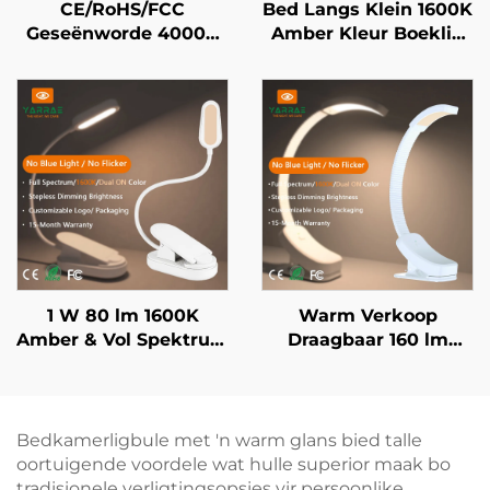
CE/RoHS/FCC
Bed Langs Klein 1600K
Geseënworde 4000K
Amber Kleur Boeklig
Vol Spektrum & 1600K
Geen Blou Lig Swart
Amber Kleur Swart
Liggaam LED Boeklig
Liggaam Draagbare
Clip-op LED Boeklig
1 W 80 lm 1600K
Warm Verkoop
Amber & Vol Spektrum
Draagbaar 160 lm
Kleur Geen Blou Lig &
1600K Amber & Vol
Flikkering Wit
Spektrum Kleur Geen
Liggaam LED Boeklig
Blou Lig & Flikkering
Wit Liggaam LED
Bedkamerligbule met 'n warm glans bied talle
Boeklig
oortuigende voordele wat hulle superior maak bo
tradisionele verligtingsopsies vir persoonlike