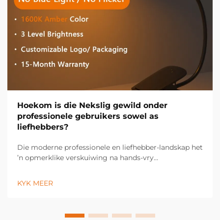
Hoekom is die Nekslig gewild onder
professionele gebruikers sowel as
liefhebbers?
Die moderne professionele en liefhebber-landskap het
’n opmerklike verskuiwing na hands-vry
verligtingsoplossings beleef, met die nekslig wat ’n
onmisbare gereedskap geword het oor ’n wye
KYK MEER
verskeidenheid nydige en persoonlike toepassings.
Hierdie innoverende verligting...