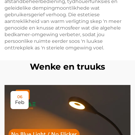
afstandbeheerbediening, tydhouerfunksies en
geleidelike dempingmoontlikhede wat
gebruikersgerief verhoog. Die estetiese
aantreklikheid van warm verligting skep 'n meer
genooide en knusse atmosfeer wat die algehele
bedkamer-omgewing verbeter, sodat jou
persoonlike ruimte eerder soos 'n luukse
onttrekplek as 'n steriele omgewing voel.
Wenke en truuks
06
Feb