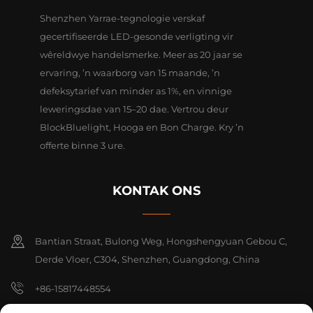
Shenzhen Yarrae-tegnologie verskaf
gecertifiseerde LED-gesonde verligting vir
wêreldwye handelsmerke. Meer as 20 jaar se
ervaring, ’n waarborg van 15 maande, ’n
defeksytarief van minder as 1%, en vinnige
leweringsdae van 15–20 dae. Vertrou deur
BlockBluelight, Hooga en Bon Charge. Kry ’n
offerte binne 3 ure.
KONTAK ONS
Bantian Straat, Bulong Weg, Hongshengyuan Gebou C,
Derde Vloer, C304, Shenzhen, Guangdong, China
+86-15817448554