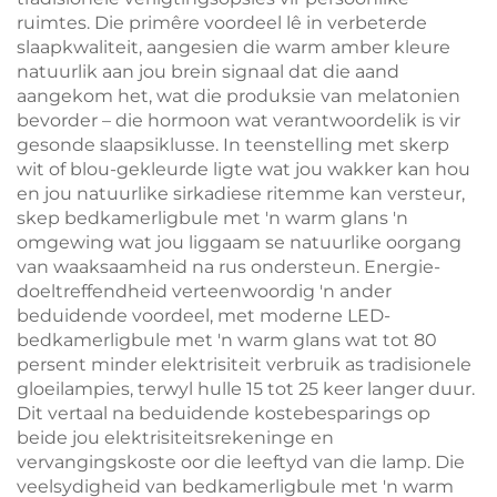
ruimtes. Die primêre voordeel lê in verbeterde
slaapkwaliteit, aangesien die warm amber kleure
natuurlik aan jou brein signaal dat die aand
aangekom het, wat die produksie van melatonien
bevorder – die hormoon wat verantwoordelik is vir
gesonde slaapsiklusse. In teenstelling met skerp
wit of blou-gekleurde ligte wat jou wakker kan hou
en jou natuurlike sirkadiese ritemme kan versteur,
skep bedkamerligbule met 'n warm glans 'n
omgewing wat jou liggaam se natuurlike oorgang
van waaksaamheid na rus ondersteun. Energie-
doeltreffendheid verteenwoordig 'n ander
beduidende voordeel, met moderne LED-
bedkamerligbule met 'n warm glans wat tot 80
persent minder elektrisiteit verbruik as tradisionele
gloeilampies, terwyl hulle 15 tot 25 keer langer duur.
Dit vertaal na beduidende kostebesparings op
beide jou elektrisiteitsrekeninge en
vervangingskoste oor die leeftyd van die lamp. Die
veelsydigheid van bedkamerligbule met 'n warm